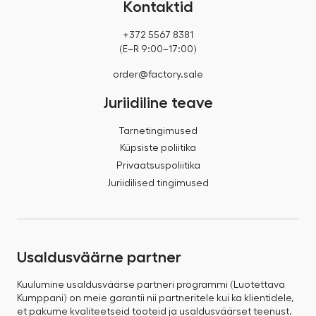
Kontaktid
+372 5567 8381
(E–R 9:00–17:00)
order@factory.sale
Juriidiline teave
Tarnetingimused
Küpsiste poliitika
Privaatsuspoliitika
Juriidilised tingimused
Usaldusväärne partner
Kuulumine usaldusväärse partneri programmi (Luotettava
Kumppani) on meie garantii nii partneritele kui ka klientidele,
et pakume kvaliteetseid tooteid ja usaldusväärset teenust.