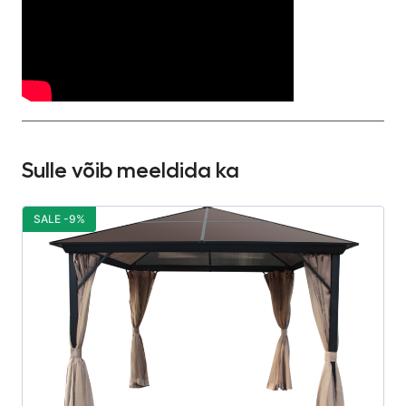
Sulle võib meeldida ka
SALE -9%
S