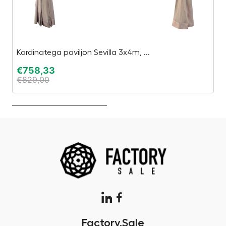
Kardinatega paviljon Sevilla 3x4m, ...
Ti
€
758,33
€
€
829,00
€
Factory.Sale