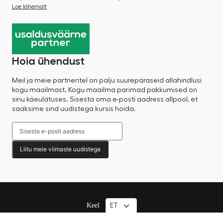
Loe lähemalt
Hoia ühendust
Meil ja meie partneritel on palju suurepäraseid allahindlusi
kogu maailmast. Kogu maailma parimad pakkumised on
sinu käeulatuses. Sisesta oma e-posti aadress allpool, et
saaksime sind uudistega kursis hoida.
Liitu meie viimaste uudistega
Keel
© 2025 Factory Sale – Kõik õigused kaitstud