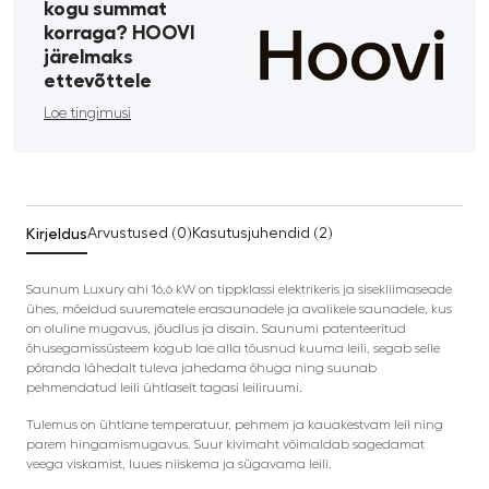
kogu summat
korraga? HOOVI
järelmaks
ettevõttele
Loe tingimusi
Kirjeldus
Arvustused (0)
Kasutusjuhendid (2)
Saunum Luxury ahi 16,6 kW on tippklassi elektrikeris ja sisekliimaseade
ühes, mõeldud suurematele erasaunadele ja avalikele saunadele, kus
on oluline mugavus, jõudlus ja disain. Saunumi patenteeritud
õhusegamissüsteem kogub lae alla tõusnud kuuma leili, segab selle
põranda lähedalt tuleva jahedama õhuga ning suunab
pehmendatud leili ühtlaselt tagasi leiliruumi.
Tulemus on ühtlane temperatuur, pehmem ja kauakestvam leil ning
parem hingamismugavus. Suur kivimaht võimaldab sagedamat
veega viskamist, luues niiskema ja sügavama leili.