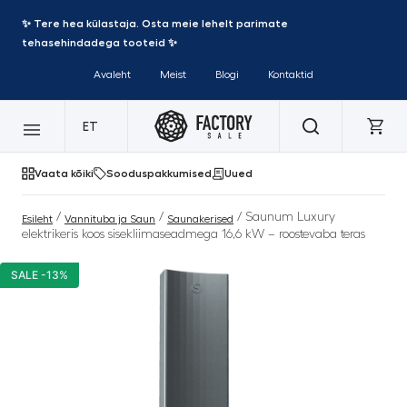
✨ Tere hea külastaja. Osta meie lehelt parimate
tehasehindadega tooteid ✨
Avaleht
Meist
Blogi
Kontaktid
ET
Vaata kõiki
Sooduspakkumised
Uued
/
/
/ Saunum Luxury
Esileht
Vannituba ja Saun
Saunakerised
elektrikeris koos sisekliimaseadmega 16,6 kW – roostevaba teras
SALE -13%