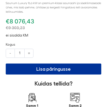
Saunum Luxury 16,6 kW on premium-klassi saunaahi ja sisekliimaseade
ühes, mis loob pehme, ühtlase ja kergesti hingatava leili avaramates
leiliruumides.
€
8 076,43
€
9 303,23
ei sisalda KM
Kogus
-
+
Lisa päringusse
Kuidas tellida?
Samm 1
Samm 2