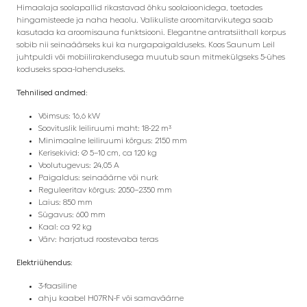
Himaalaja soolapallid rikastavad õhku soolaioonidega, toetades
hingamisteede ja naha heaolu. Valikuliste aroomitarvikutega saab
kasutada ka aroomisauna funktsiooni. Elegantne antratsiithall korpus
sobib nii seinaäärseks kui ka nurgapaigalduseks. Koos Saunum Leil
juhtpuldi või mobiilirakendusega muutub saun mitmekülgseks 5-ühes
koduseks spaa-lahenduseks.
Tehnilised andmed:
Võimsus: 16,6 kW
Soovituslik leiliruumi maht: 18-22 m³
Minimaalne leiliruumi kõrgus: 2150 mm
Kerisekivid: Ø 5–10 cm, ca 120 kg
Voolutugevus: 24,05 A
Paigaldus: seinaäärne või nurk
Reguleeritav kõrgus: 2050–2350 mm
Laius: 850 mm
Sügavus: 600 mm
Kaal: ca 92 kg
Värv: harjatud roostevaba teras
Elektriühendus:
3-faasiline
ahju kaabel H07RN-F või samaväärne