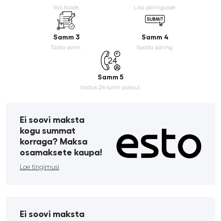
Vali toode.
Lisa päringusse.
Samm 3
Samm 4
Täida vorm.
Saada päring.
Samm 5
Vastus 24 tunni jooksul.
Ei soovi maksta
kogu summat
korraga? Maksa
osamaksete kaupa!
Loe tingimusi
Ei soovi maksta