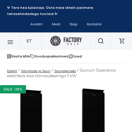
✨ Tere hea külastaja. Osta meie lehelt parimate
tehasehindadega tooteid ✨
Avaleht
Meist
Blogi
Kontaktid
ET
Vaata kõiki
Sooduspakkumised
Uued
/
/
/ Saunum Experience
Esileht
Vannituba ja Saun
Saunakerised
elektrikeris koos kliimasüsteemiga 9 kW
SALE -28%