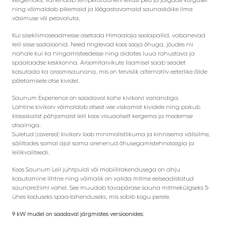
ning võimaldab pikemaid ja lõõgastavamaid saunaskäike ilma
väsimuse või peavaluta.
Kui sisekliimaseadmesse asetada Himaalaja soolapallid, vabanevad
leili sisse soolaioonid. Need ringlevad koos sooja õhuga, jõudes nii
nahale kui ka hingamisteedesse ning aidates luua rahustava ja
spaalaadse keskkonna. Aroomitarvikute lisamisel saab seadet
kasutada ka aroomisaunana, mis on tervislik alternatiiv eeterlike õlide
põletamisele otse kividel.
Saunum Experience on saadaval kahe kivikorvi variandiga.
Lahtine kivikorv võimaldab otsest vee viskamist kividele ning pakub
klassikalist põhjamaist leili koos visuaalselt kergema ja modernse
disainiga.
Suletud (covered) kivikorv loob minimalistlikuma ja kinnisema välisilme,
säilitades samal ajal sama arenenud õhusegamistehnoloogia ja
leilikvaliteedi.
Koos Saunum Leil juhtpuldi või mobiilirakendusega on ahju
kasutamine lihtne ning võimalik on valida mitme eelseadistatud
saunarežiimi vahel. See muudab tavapärase sauna mitmekülgseks 5-
ühes koduseks spaa-lahenduseks, mis sobib kogu perele.
9 kW mudel on saadaval järgmistes versioonides: