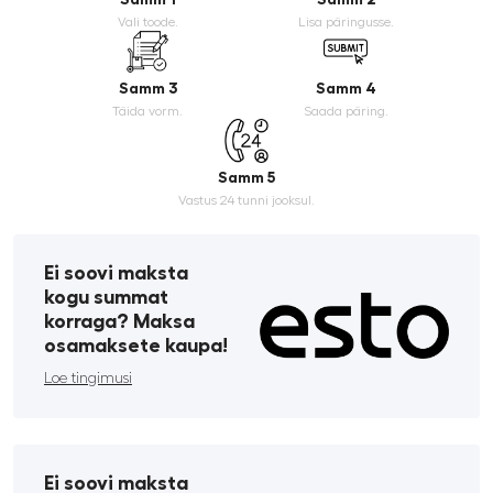
Vali toode.
Lisa päringusse.
Samm 3
Samm 4
Täida vorm.
Saada päring.
Samm 5
Vastus 24 tunni jooksul.
Ei soovi maksta
kogu summat
korraga? Maksa
osamaksete kaupa!
Loe tingimusi
Ei soovi maksta