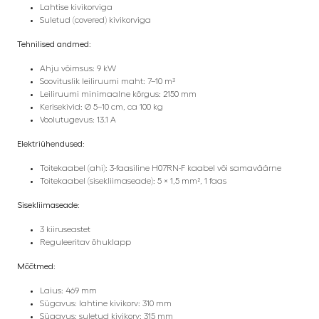
Lahtise kivikorviga
Suletud (covered) kivikorviga
Tehnilised andmed:
Ahju võimsus: 9 kW
Soovituslik leiliruumi maht: 7–10 m³
Leiliruumi minimaalne kõrgus: 2150 mm
Kerisekivid: Ø 5–10 cm, ca 100 kg
Voolutugevus: 13.1 A
Elektriühendused:
Toitekaabel (ahi): 3-faasiline H07RN-F kaabel või samaväärne
Toitekaabel (sisekliimaseade): 5 × 1,5 mm², 1 faas
Sisekliimaseade:
3 kiiruseastet
Reguleeritav õhuklapp
Mõõtmed:
Laius: 469 mm
Sügavus: lahtine kivikorv: 310 mm
Sügavus: suletud kivikorv: 315 mm