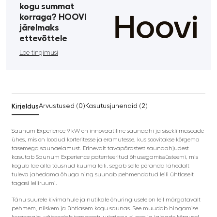
kogu summat
korraga? HOOVI
järelmaks
ettevõttele
Loe tingimusi
Kirjeldus
Arvustused (0)
Kasutusjuhendid (2)
Saunum Experience 9 kW on innovaatiline saunaahi ja sisekliimaseade
ühes, mis on loodud korteritesse ja eramutesse, kus soovitakse kõrgema
tasemega saunaelamust. Erinevalt tavapärastest saunaahjudest
kasutab Saunum Experience patenteeritud õhusegamissüsteemi, mis
kogub lae alla tõusnud kuuma leili, segab selle põranda lähedalt
tuleva jahedama õhuga ning suunab pehmendatud leili ühtlaselt
tagasi leiliruumi.
Tänu suurele kivimahule ja nutikale õhuringlusele on leil märgatavalt
pehmem, niiskem ja ühtlasem kogu saunas. See muudab hingamise
kergemaks, vähendab temperatuurierinevusi pea ja jalgade kõrgusel