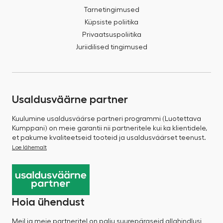
Tarnetingimused
Küpsiste poliitika
Privaatsuspoliitika
Juriidilised tingimused
Usaldusväärne partner
Kuulumine usaldusväärse partneri programmi (Luotettava
Kumppani) on meie garantii nii partneritele kui ka klientidele,
et pakume kvaliteetseid tooteid ja usaldusväärset teenust.
Loe lähemalt
Hoia ühendust
Meil ja meie partneritel on palju suurepäraseid allahindlusi