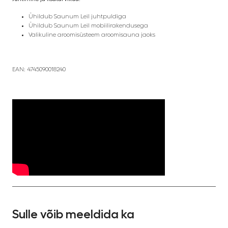
Ühildub Saunum Leil juhtpuldiga
Ühildub Saunum Leil mobiilirakendusega
Valikuline aroomisüsteem aroomisauna jaoks
EAN: 4745090018240
Sulle võib meeldida ka