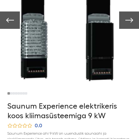
Saunum Experience elektrikeris
koos kliimasüsteemiga 9 kW
0.0
Saunum Experience ahi 9 kW on uuenduslik saunaahi ja
sisekliimaseade ühes, mis tagab pehme, ühtlase ja kergesti hingatava