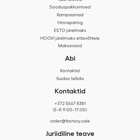
Sooduspakkumised
Kampaaniad
Hinnapäring
ESTO järelmaks
HOOVI järelmaks ettevõttele
Makseviisid
Abi
Kontaktid
Kuidas tellida
Kontaktid
+372 5567 8381
(E–R 9:00–17:00)
order@factory.sale
Juriidiline teave