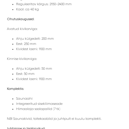
Reguleeritav kõrgus: 2150–2400 mm
Kaal: ca 40 kg
Ohutuskaugused:
Avatud kivikorviga:
Ahju külgedelt: 200 mm
Eest: 250 mm
Kividest laeni: 1100 mm
Kinnise kivikorviga:
Ahju külgedelt: 50 mm
Eest: 50 mm
Kividest laeni: 1100 mm
Komplektis:
Saunaahi
Integreeritud sisekliimaseade
Himaalaja soolapallid (7 tk)
NB! Saunakivid, toitekaablid ja juhtpult ei kuulu komplekti.
Juhtimine ja lisatarvikud: