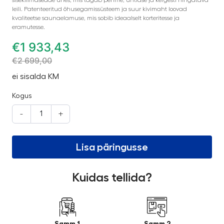
leili. Patenteeritud õhusegamissüsteem ja suur kivimaht loovad
kvaliteetse saunaelamuse, mis sobib ideaalselt korteritesse ja
eramutesse.
€
1 933,43
€
2 699,00
ei sisalda KM
Kogus
-
+
Lisa päringusse
Kuidas tellida?
Samm 1
Samm 2