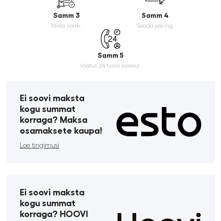
Samm 3
Samm 4
Täida vorm.
Saada päring.
Samm 5
Vastus 24 tunni jooksul.
Ei soovi maksta
kogu summat
korraga? Maksa
osamaksete kaupa!
Loe tingimusi
Ei soovi maksta
kogu summat
korraga? HOOVI