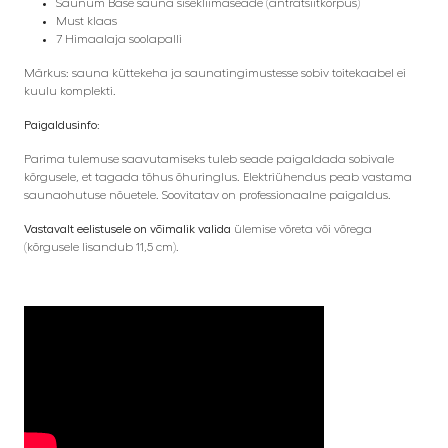
Saunum Base sauna sisekliimaseade (antratsiitkorpus)
Must klaas
7 Himaalaja soolapalli
Märkus: sauna küttekeha ja saunatingimustesse sobiv toitekaabel ei
kuulu komplekti.
Paigaldusinfo:
Parima tulemuse saavutamiseks tuleb seade paigaldada sobivale
kõrgusele, et tagada tõhus õhuringlus. Elektriühendus peab vastama
saunaohutuse nõuetele. Soovitatav on professionaalne paigaldus.
Vastavalt eelistusele on võimalik valida
ülemise võreta või võrega
(kõrgusele lisandub 11,5 cm).