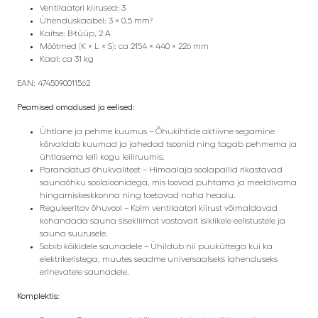
Ventilaatori kiirused: 3
Ühenduskaabel: 3 × 0,5 mm²
Kaitse: B-tüüp, 2 A
Mõõtmed (K × L × S): ca 2154 × 440 × 226 mm
Kaal: ca 31 kg
EAN: 4745090011562
Peamised omadused ja eelised:
Ühtlane ja pehme kuumus – Õhukihtide aktiivne segamine
kõrvaldab kuumad ja jahedad tsoonid ning tagab pehmema ja
ühtlasema leili kogu leiliruumis.
Parandatud õhukvaliteet – Himaalaja soolapallid rikastavad
saunaõhku soolaioonidega, mis loovad puhtama ja meeldivama
hingamiskeskkonna ning toetavad naha heaolu.
Reguleeritav õhuvool – Kolm ventilaatori kiirust võimaldavad
kohandada sauna sisekliimat vastavalt isiklikele eelistustele ja
sauna suurusele.
Sobib kõikidele saunadele – Ühildub nii puuküttega kui ka
elektrikeristega, muutes seadme universaalseks lahenduseks
erinevatele saunadele.
Komplektis: