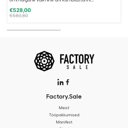
Ümmargune välimine ahi kümblustünni...
El
€
528,00
€
€
580,80
€
Factory.Sale
Meist
Tööpakkumised
Manifest