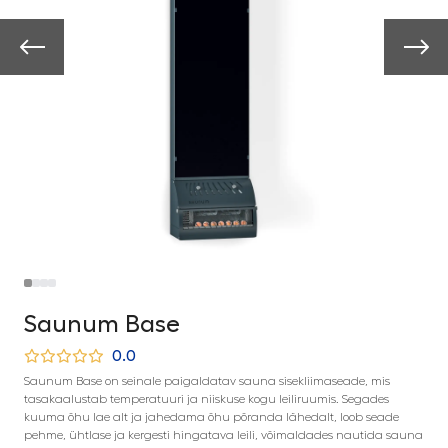
Saunum Base
0.0
Saunum Base on seinale paigaldatav sauna sisekliimaseade, mis
tasakaalustab temperatuuri ja niiskuse kogu leiliruumis. Segades
kuuma õhu lae alt ja jahedama õhu põranda lähedalt, loob seade
pehme, ühtlase ja kergesti hingatava leili, võimaldades nautida sauna