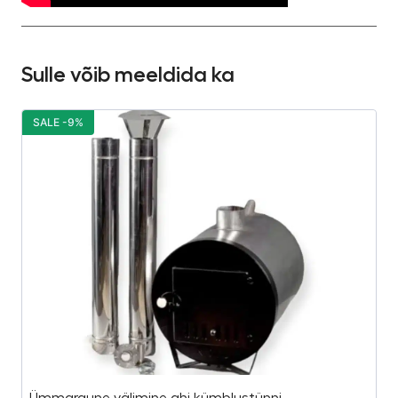
Sulle võib meeldida ka
SALE -9%
S