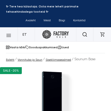
✨ Tere hea külastaja. Osta meie lehelt parimate
tehasehindadega tooteid ✨
Avaleht
Meist
Blogi
Kontaktid
ET
Vaata kõiki
Sooduspakkumised
Uued
/
/
/ Saunum Base
Esileht
Vannituba ja Saun
Sisekliimaseadmed
SALE -20%