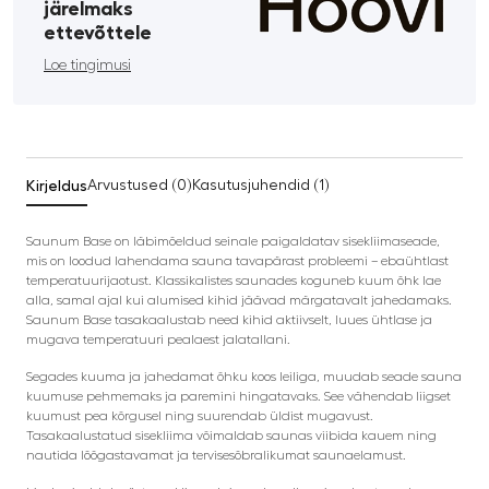
järelmaks
ettevõttele
Loe tingimusi
Kirjeldus
Arvustused (0)
Kasutusjuhendid (1)
Saunum Base on läbimõeldud seinale paigaldatav sisekliimaseade,
mis on loodud lahendama sauna tavapärast probleemi – ebaühtlast
temperatuurijaotust. Klassikalistes saunades koguneb kuum õhk lae
alla, samal ajal kui alumised kihid jäävad märgatavalt jahedamaks.
Saunum Base tasakaalustab need kihid aktiivselt, luues ühtlase ja
mugava temperatuuri pealaest jalatallani.
Segades kuuma ja jahedamat õhku koos leiliga, muudab seade sauna
kuumuse pehmemaks ja paremini hingatavaks. See vähendab liigset
kuumust pea kõrgusel ning suurendab üldist mugavust.
Tasakaalustatud sisekliima võimaldab saunas viibida kauem ning
nautida lõõgastavamat ja tervisesõbralikumat saunaelamust.