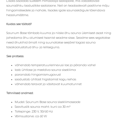
Lisaks sisaldab süsteem Himaalaja soolapalle, mis vabastavad
saunaõhku looduslikke soolaioone. Neil on teadaolevalt positiivne mõju
hingamisteedele ja nahale, lisades igale saunaskäigule täiendava
heaolumõõtme.
Kuidas see töötab?
Saunum Base tõmbab kuuma ja niiske õhu sauna ülemisest osast ning
jahedama õhu alumisest tsoonist seadme sisse. Seadme sees segatakse
need õhukihid õrnalt ning suunatakse seejärel tagasi sauna
tasakaalustatud õhu- ja leiliseguna.
See protsess:
vähendab temperatuurierinevusi lae ja põranda vahel
loob ühtlase ja meeldiva sauna sisekliima
parandab hingamismugavust
soodustab ühtlast higistamist kogu kehas
vähendab teravat ja väsitavat kuumatunnet
Tehnilised andmed:
Mudel: Saunum Base sauna sisekliimaseade
Soovituslik sauna maht: kuni ca 30 m³
Toitepinge: 230 V, 50/60 Hz
Võimsustarve: ca 60 W