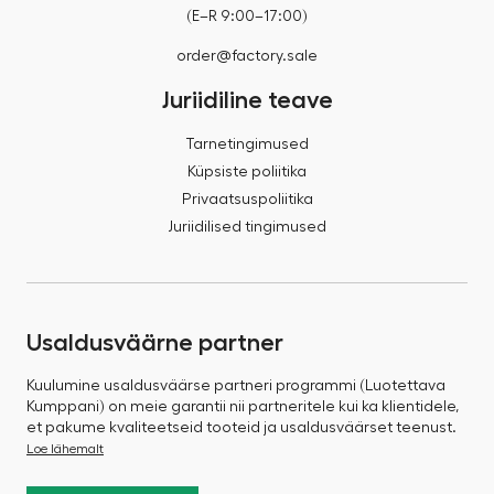
(E–R 9:00–17:00)
order@factory.sale
Juriidiline teave
Tarnetingimused
Küpsiste poliitika
Privaatsuspoliitika
Juriidilised tingimused
Usaldusväärne partner
Kuulumine usaldusväärse partneri programmi (Luotettava
Kumppani) on meie garantii nii partneritele kui ka klientidele,
et pakume kvaliteetseid tooteid ja usaldusväärset teenust.
Loe lähemalt