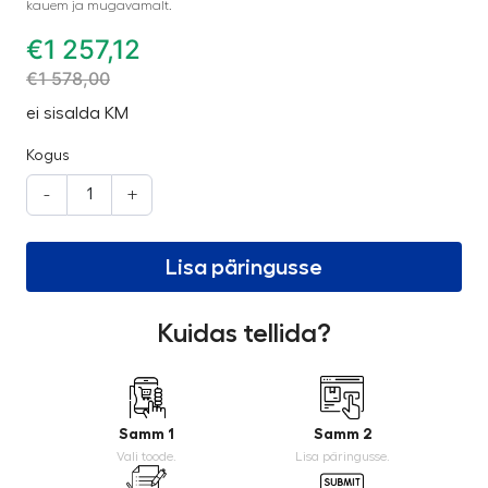
kauem ja mugavamalt.
€
1 257,12
€
1 578,00
ei sisalda KM
Kogus
-
+
Lisa päringusse
Kuidas tellida?
Samm 1
Samm 2
Vali toode.
Lisa päringusse.