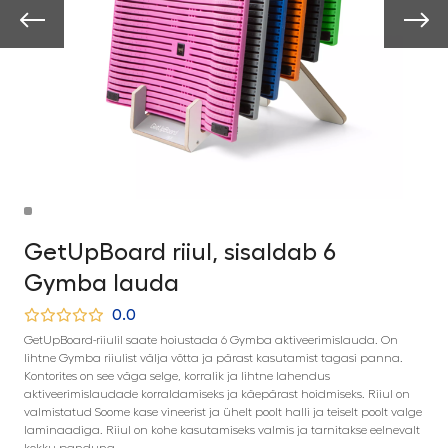
GetUpBoard riiul, sisaldab 6
Gymba lauda
0.0
GetUpBoard-riiulil saate hoiustada 6 Gymba aktiveerimislauda. On
lihtne Gymba riiulist välja võtta ja pärast kasutamist tagasi panna.
Kontorites on see väga selge, korralik ja lihtne lahendus
aktiveerimislaudade korraldamiseks ja käepärast hoidmiseks. Riiul on
valmistatud Soome kase vineerist ja ühelt poolt halli ja teiselt poolt valge
laminaadiga. Riiul on kohe kasutamiseks valmis ja tarnitakse eelnevalt