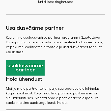
Juriidilised tingimused
Usaldusväärne partner
Kuulumine usaldusväärse partneri programmi (Luotettava
Kumppani) on meie garantii nii partneritele kui ka klientidele,
et pakume kvaliteetseid tooteid ja usaldusväärset teenust.
Loe lähemalt
Hoia ühendust
Meil ja meie partneritel on palju suurepäraseid allahindlusi
kogu maailmast. Kogu maailma parimad pakkumised on
sinu käeulatuses. Sisesta oma e-posti aadress allpool, et
saaksime sind uudistega kursis hoida.