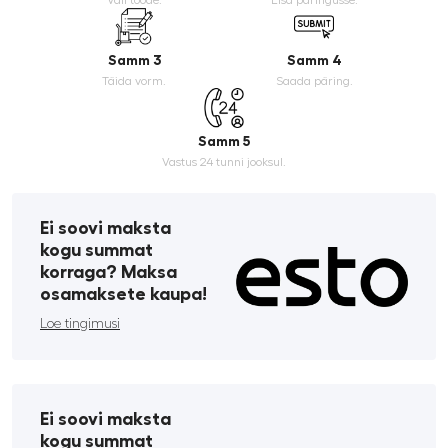
Vali toode.
Lisa päringusse.
Samm 3
Samm 4
Täida vorm.
Saada päring.
Samm 5
Vastus 24 tunni jooksul.
Ei soovi maksta
kogu summat
korraga? Maksa
osamaksete kaupa!
Loe tingimusi
Ei soovi maksta
kogu summat