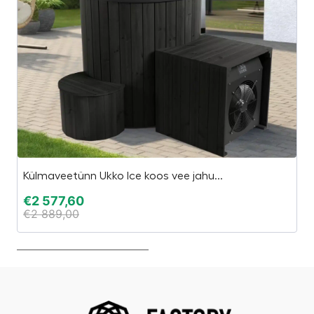
Külmaveetünn Ukko Ice koos vee jahu...
E-
€
2 577,60
€
€
2 889,00
€