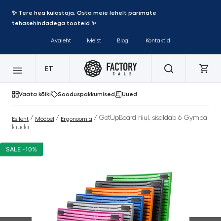
✨ Tere hea külastaja. Osta meie lehelt parimate
tehasehindadega tooteid ✨
Avaleht
Meist
Blogi
Kontaktid
ET
Vaata kõiki
Sooduspakkumised
Uued
/
/
/ GetUpBoard riiul, sisaldab 6 Gymba
Esileht
Mööbel
Ergonoomia
lauda
SALE -10%