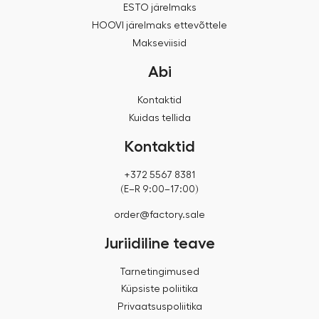
ESTO järelmaks
HOOVI järelmaks ettevõttele
Makseviisid
Abi
Kontaktid
Kuidas tellida
Kontaktid
+372 5567 8381
(E–R 9:00–17:00)
order@factory.sale
Juriidiline teave
Tarnetingimused
Küpsiste poliitika
Privaatsuspoliitika