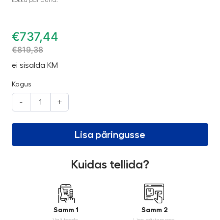
kokku panduna.
€
737,44
€
819,38
ei sisalda KM
Kogus
-
+
Lisa päringusse
Kuidas tellida?
Samm 1
Samm 2