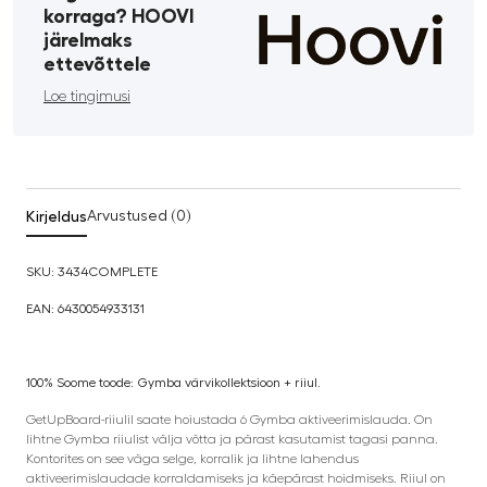
korraga? HOOVI
järelmaks
ettevõttele
Loe tingimusi
Kirjeldus
Arvustused (0)
SKU: 3434COMPLETE
EAN: 6430054933131
100% Soome toode: Gymba värvikollektsioon + riiul.
GetUpBoard-riiulil saate hoiustada 6 Gymba aktiveerimislauda. On
lihtne Gymba riiulist välja võtta ja pärast kasutamist tagasi panna.
Kontorites on see väga selge, korralik ja lihtne lahendus
aktiveerimislaudade korraldamiseks ja käepärast hoidmiseks. Riiul on