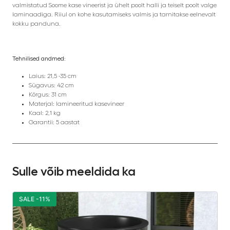
valmistatud Soome kase vineerist ja ühelt poolt halli ja teiselt poolt valge
laminaadiga. Riiul on kohe kasutamiseks valmis ja tarnitakse eelnevalt
kokku panduna.
Tehnilised andmed:
Laius: 21,5 -35 cm
Sügavus: 42 cm
Kõrgus: 31 cm
Materjal: lamineeritud kasevineer
Kaal: 2,1 kg
Garantii: 5 aastat
Sulle võib meeldida ka
SALE -11%
S