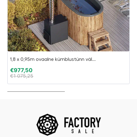
1,8 x 0,95m ovaalne kümblustünn väl...
Th
€
977,50
€
€
1 075,25
€