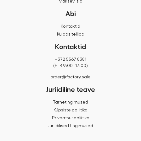
Makseviisid
Abi
Kontaktid
Kuidas tellida
Kontaktid
+372 5567 8381
(E–R 9:00–17:00)
order@factory.sale
Juriidiline teave
Tarnetingimused
Küpsiste poliitika
Privaatsuspoliitika
Juriidilised tingimused