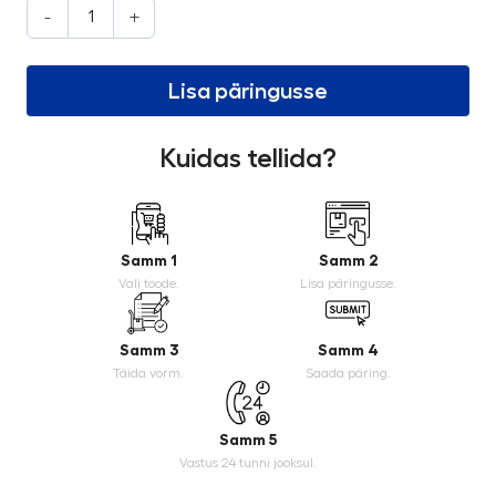
-
+
Lisa päringusse
Kuidas tellida?
Samm 1
Samm 2
Vali toode.
Lisa päringusse.
Samm 3
Samm 4
Täida vorm.
Saada päring.
Samm 5
Vastus 24 tunni jooksul.