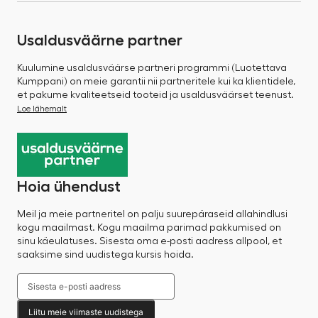
Usaldusväärne partner
Kuulumine usaldusväärse partneri programmi (Luotettava
Kumppani) on meie garantii nii partneritele kui ka klientidele,
et pakume kvaliteetseid tooteid ja usaldusväärset teenust.
Loe lähemalt
Hoia ühendust
Meil ja meie partneritel on palju suurepäraseid allahindlusi
kogu maailmast. Kogu maailma parimad pakkumised on
sinu käeulatuses. Sisesta oma e-posti aadress allpool, et
saaksime sind uudistega kursis hoida.
Liitu meie viimaste uudistega