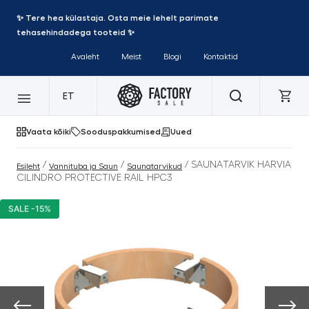
✨ Tere hea külastaja. Osta meie lehelt parimate
tehasehindadega tooteid ✨
Avaleht
Meist
Blogi
Kontaktid
ET
Vaata kõiki
Sooduspakkumised
Uued
/
/
/ SAUNATARVIK HARVIA
Esileht
Vannituba ja Saun
Saunatarvikud
CILINDRO PROTECTIVE RAIL HPC3
SALE -15%