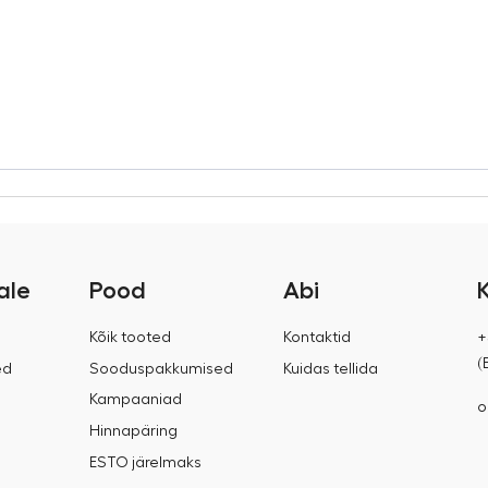
ale
Pood
Abi
Kõik tooted
Kontaktid
+
(
ed
Sooduspakkumised
Kuidas tellida
Kampaaniad
o
Hinnapäring
ESTO järelmaks