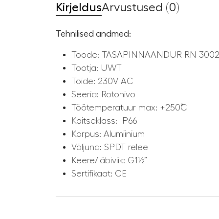
Kirjeldus
Arvustused (0)
Tehnilised andmed:
Toode: TASAPINNAANDUR RN 300
Tootja: UWT
Toide: 230V AC
Seeria: Rotonivo
Töötemperatuur max: +250˚C
Kaitseklass: IP66
Korpus: Alumiinium
Väljund: SPDT relee
Keere/läbiviik: G1½”
Sertifikaat: CE