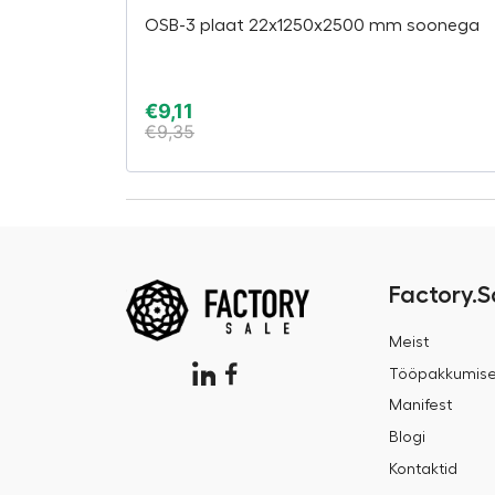
OSB-3 plaat 22x1250x2500 mm soonega
€
9,11
€
9,35
Factory.S
Meist
Tööpakkumis
Manifest
Blogi
Kontaktid