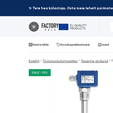
✨ Tere hea külastaja. Osta meie lehelt parima
Vaata kõiki
Sooduspakkumised
Uued
/
/
/ R
Esileht
Tööstusautomaatika
Taseme andurid
SALE -10%