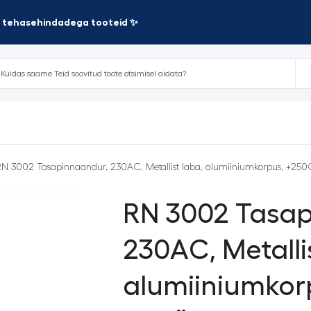
te tehasehindadega tooteid ✨
N 3002 Tasapinnaandur, 230AC, Metallist laba, alumiiniumkorpus, +250
RN 3002 Tasap
230AC, Metalli
alumiiniumkor