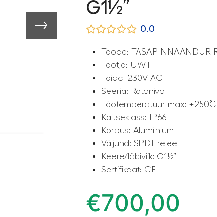
G1½”
0.0
Toode: TASAPINNAANDUR 
Tootja: UWT
Toide: 230V AC
Seeria: Rotonivo
Töötemperatuur max: +250˚C
Kaitseklass: IP66
Korpus: Alumiinium
Väljund: SPDT relee
Keere/läbiviik: G1½”
Sertifikaat: CE
€
700,00