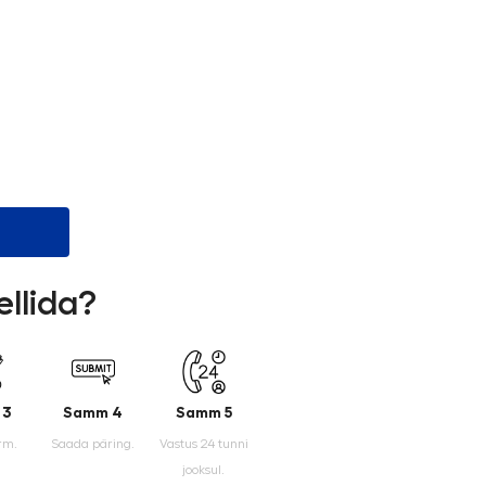
ellida?
 3
Samm 4
Samm 5
rm.
Saada päring.
Vastus 24 tunni
jooksul.