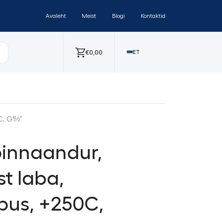
Avaleht
Meist
Blogi
Kontaktid
€
0,00
ET
C, G1½”
innaandur,
st laba,
pus, +250C,