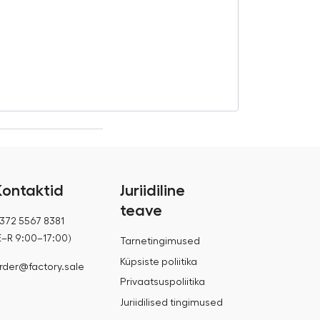
Massaažitoo
€
490,00
€
560,00
Kontaktid
Juriidiline
teave
372 5567 8381
E–R 9:00–17:00)
Tarnetingimused
Küpsiste poliitika
rder@factory.sale
Privaatsuspoliitika
Juriidilised tingimused