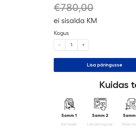
€
780,00
ei sisalda KM
Kogus
-
+
Lisa päringusse
Kuidas t
Samm 1
Samm 2
Samm
Vali toode.
Lisa päringusse.
Täida vo