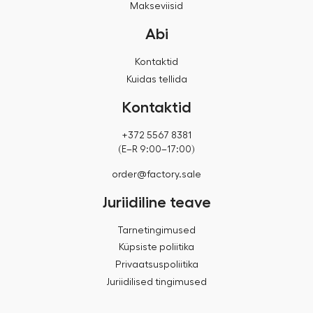
Makseviisid
Abi
Kontaktid
Kuidas tellida
Kontaktid
+372 5567 8381
(E–R 9:00–17:00)
order@factory.sale
Juriidiline teave
Tarnetingimused
Küpsiste poliitika
Privaatsuspoliitika
Juriidilised tingimused