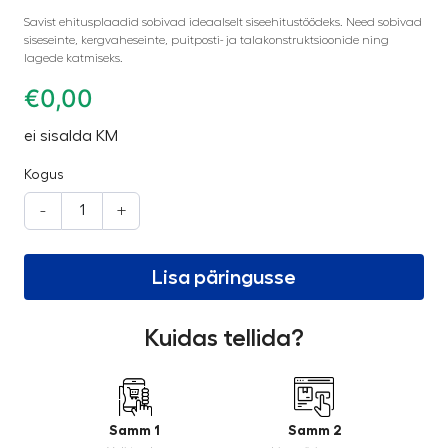
Savist ehitusplaadid sobivad ideaalselt siseehitustöödeks. Need sobivad
siseseinte, kergvaheseinte, puitposti- ja talakonstruktsioonide ning
lagede katmiseks.
€
0,00
ei sisalda KM
Kogus
-
+
Lisa päringusse
Kuidas tellida?
Samm 1
Samm 2