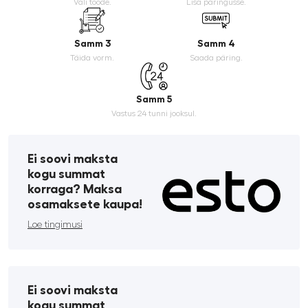
Vali toode.
Lisa päringusse.
Samm 3
Samm 4
Täida vorm.
Saada päring.
Samm 5
Vastus 24 tunni jooksul.
Ei soovi maksta
kogu summat
korraga? Maksa
osamaksete kaupa!
Loe tingimusi
Ei soovi maksta
kogu summat