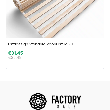
Ta
Estadesign Standard Voodiliistud 90...
“
€
31,45
€
35,49
€
€