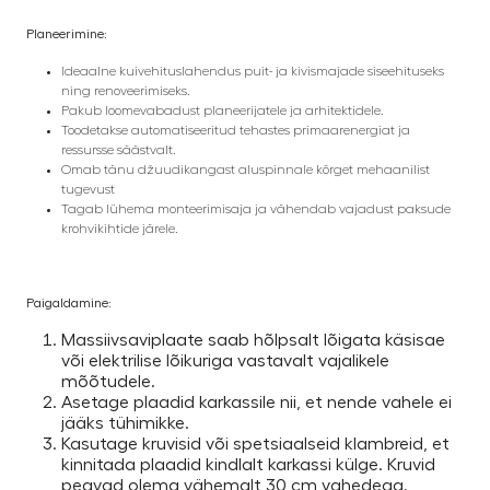
Planeerimine:
Ideaalne kuivehituslahendus puit- ja kivismajade siseehituseks
ning renoveerimiseks.
Pakub loomevabadust planeerijatele ja arhitektidele.
Toodetakse automatiseeritud tehastes primaarenergiat ja
ressursse säästvalt.
Omab tänu džuudikangast aluspinnale kõrget mehaanilist
tugevust
Tagab lühema monteerimisaja ja vähendab vajadust paksude
krohvikihtide järele.
Paigaldamine:
Massiivsaviplaate saab hõlpsalt lõigata käsisae
või elektrilise lõikuriga vastavalt vajalikele
mõõtudele.
Asetage plaadid karkassile nii, et nende vahele ei
jääks tühimikke.
Kasutage kruvisid või spetsiaalseid klambreid, et
kinnitada plaadid kindlalt karkassi külge. Kruvid
peavad olema vähemalt 30 cm vahedega.