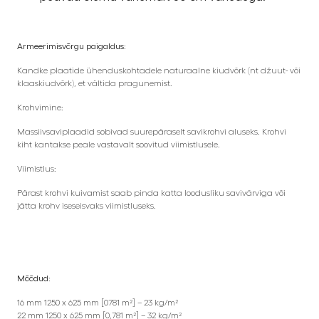
Armeerimisvõrgu paigaldus:
Kandke plaatide ühenduskohtadele naturaalne kiudvõrk (nt džuut- või
klaaskiudvõrk), et vältida pragunemist.
Krohvimine:
Massiivsaviplaadid sobivad suurepäraselt savikrohvi aluseks. Krohvi
kiht kantakse peale vastavalt soovitud viimistlusele.
Viimistlus:
Pärast krohvi kuivamist saab pinda katta loodusliku savivärviga või
jätta krohv iseseisvaks viimistluseks.
Mõõdud:
16 mm 1250 x 625 mm [0781 m²] – 23 kg/m²
22 mm 1250 x 625 mm [0,781 m²] – 32 kg/m²