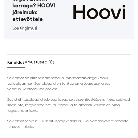
korraga? HOOVI
järelmaks
ettevõttele
Loe tingimusi
Kirjeldus
Arvustused (0)
Saviplaat on kiire seinalahendus, mis säästab aega krohvi
paigaldamisel. Saviplaadid on tuntud oma tugevuse ja savi
väärtuslike omaduste poolest.
Savist ehitusplaadid sobivad ideaalselt siseehitustöödeks. Need sobivad
siseseinte, kergvaheseinte, puitposti- ja talakonstruktsioonide ning
lagede katmiseks.
Saviplaat sobib nii uusehitusprojektideks kui ka olemasolevate hoonete
renoveerimiseks.