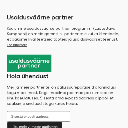
Usaldusväärne partner
Kuulumine usaldusväärse partneri programmi (Luotettava
Kumppani) on meie garantii nii partneritele kui ka klientidele,
et pakume kvaliteetseid tooteid ja usaldusväärset teenust.
Loe lähemalt
Hoia ühendust
Meil ja meie partneritel on palju suurepäraseid allahindlusi
kogu maailmast. Kogu maailma parimad pakkumised on
sinu käeulatuses. Sisesta oma e-posti aadress allpool, et
saaksime sind uudistega kursis hoida.
Liitu meie viimaste uudistega