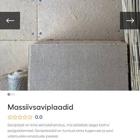
Massiivsaviplaadid
0.0
Saviplaat on kiire seinalahendus, mis säästab aega krohvi
paigaldamisel. Saviplaadid on tuntud oma tugevuse ja savi
väärtuslike omaduste poolest.