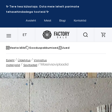
✨ Tere hea külastaja. Osta meie lehelt parimate
tehasehindadega tooteid ✨
Avaleht
Meist
Blogi
Kontaktid
ET
Vaata kõiki
Sooduspakkumised
Uued
/
/
Esileht
Üldehitus
Viimistlus
/
/ Massiivsaviplaadid
materjalid
Savitooted