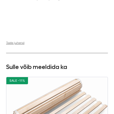
Toote juhend
Sulle võib meeldida ka
SALE -11%
S