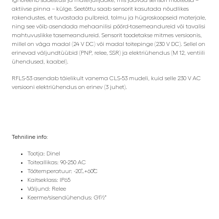
aktiivse pinna – külge. Seetõttu saab sensorit kasutada nõudlikes
rakendustes, et tuvastada pulbreid, tolmu ja hügroskoopseid materjale,
ning see võib asendada mehaanilisi pöörd-tasemeandureid või tavalisi
mahtuvuslikke tasemeandureid. Sensorit toodetakse mitmes versioonis,
millel on väga madal (24 V DC) või madal toitepinge (230 V DC). Sellel on
erinevad väljundtüübid (PNP, relee, SSR) ja elektriühendus (M 12, ventiili
ühendused, kaabel).
RFLS-53 asendab täielikult vanema CLS-53 mudeli, kuid selle 230 V AC
versiooni elektriühendus on erinev (3 juhet).
Tehniline info:
Tootja: Dinel
Toiteallikas: 90-250 AC
Töötemperatuur: -20˚…+60˚C
Kaitseklass: IP65
Väljund: Relee
Keerme/sisendühendus: G1½”