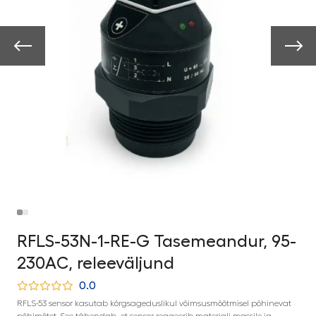
RFLS-53N-1-RE-G Tasemeandur, 95-
230AC, releeväljund
0.0
RFLS-53 sensor kasutab kõrgsageduslikul võimsusmõõtmisel põhinevat
põhimõtet. See tähendab, et sensor reageerib materjali massile ja