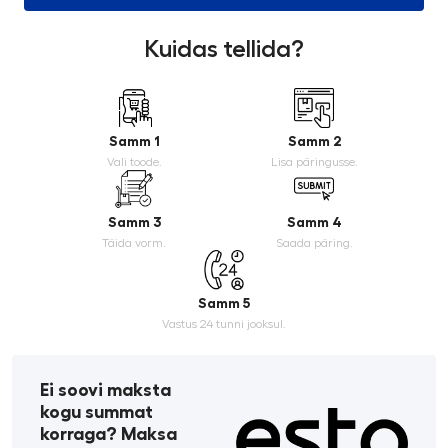
Kuidas tellida?
Samm 1
Samm 2
Vali toode.
Lisa päringusse.
Samm 3
Samm 4
Täida vorm.
Saada päring.
Samm 5
Vastus 24 tunni jooksul.
Ei soovi maksta
kogu summat
korraga? Maksa