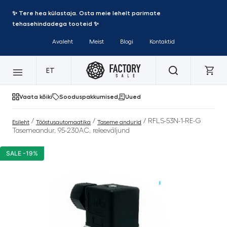
✨ Tere hea külastaja. Osta meie lehelt parimate
tehasehindadega tooteid ✨
Avaleht
Meist
Blogi
Kontaktid
ET
Vaata kõiki
Sooduspakkumised
Uued
/
/
/ RFLS-53N-1-RE-G
Esileht
Tööstusautomaatika
Taseme andurid
Tasemeandur, 95-230AC, releeväljund
SALE -19%