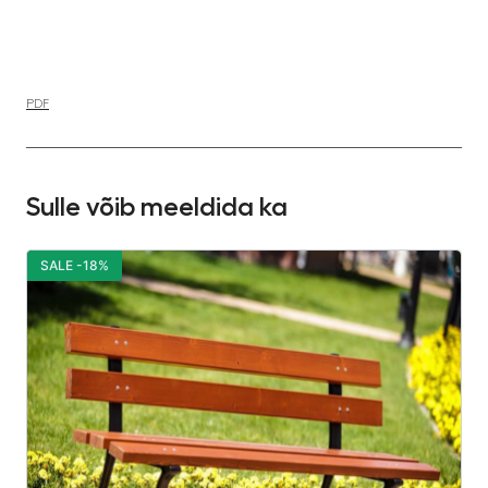
PDF
Sulle võib meeldida ka
SALE -18%
S