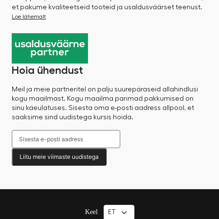
et pakume kvaliteetseid tooteid ja usaldusväärset teenust.
Loe lähemalt
Hoia ühendust
Meil ja meie partneritel on palju suurepäraseid allahindlusi
kogu maailmast. Kogu maailma parimad pakkumised on
sinu käeulatuses. Sisesta oma e-posti aadress allpool, et
saaksime sind uudistega kursis hoida.
Liitu meie viimaste uudistega
Keel