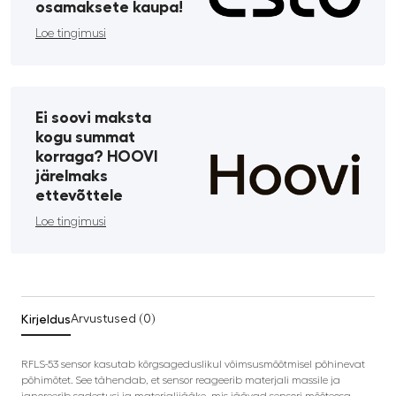
osamaksete kaupa!
Loe tingimusi
Ei soovi maksta
kogu summat
korraga? HOOVI
järelmaks
ettevõttele
Loe tingimusi
Kirjeldus
Arvustused (0)
RFLS-53 sensor kasutab kõrgsageduslikul võimsusmõõtmisel põhinevat
põhimõtet. See tähendab, et sensor reageerib materjali massile ja
ignoreerib sadestusi ja materjalijääke, mis jäävad sensori mõõteosa –