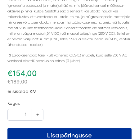
ignoreerib sadestusi ja materjalijääke, mis jäävad sensori mõõteosa-
aktiivse pinna külge. Seetõttu saab sensorit kasutada nõudlikes
rakendustes, et tuvastada pulbreid, tolmu ja hügroskoopseid materjale,
ning see võib asendada mehaanilisi pöörd-tasemeandureid või tavalisi
mahtuvuslikke tasemeandureid. Sensorit toodetakse mitmes versioonis,
millel on väga madal (24 V DC) või madal toitepinge (230 V DC). Sellel on
erinevad väljundtüübid (PNP, relee, SSR) ja elektriühendus (M 12, ventiili
ühendused, kaabel).
RFLS-53 asendab täielikult vanema CLS-53 mudeli, kuid selle 230 V AC
versiooni elektriühendus on erinev (3 juhet).
€
154,00
€
189,00
ei sisalda KM
Kogus
-
+
Lisa päringusse