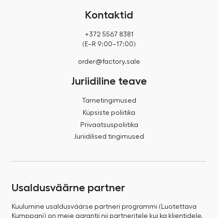
Kontaktid
+372 5567 8381
(E–R 9:00–17:00)
order@factory.sale
Juriidiline teave
Tarnetingimused
Küpsiste poliitika
Privaatsuspoliitika
Juriidilised tingimused
Usaldusväärne partner
Kuulumine usaldusväärse partneri programmi (Luotettava
Kumppani) on meie garantii nii partneritele kui ka klientidele,