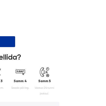
ellida?
 3
Samm 4
Samm 5
rm.
Saada päring.
Vastus 24 tunni
jooksul.