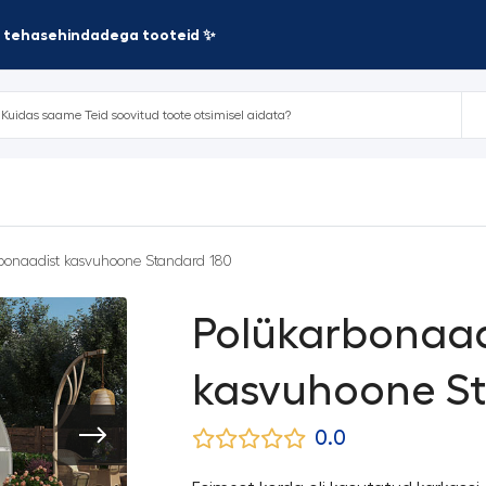
te tehasehindadega tooteid ✨
bonaadist kasvuhoone Standard 180
Polükarbonaad
kasvuhoone St
0.0