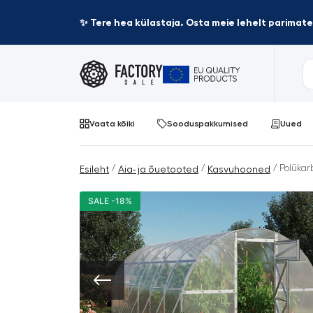
✨ Tere hea külastaja. Osta meie lehelt parima
Vaata kõiki
Sooduspakkumised
Uued
/
/
/ Polükar
Esileht
Aia- ja õuetooted
Kasvuhooned
SALE -18%