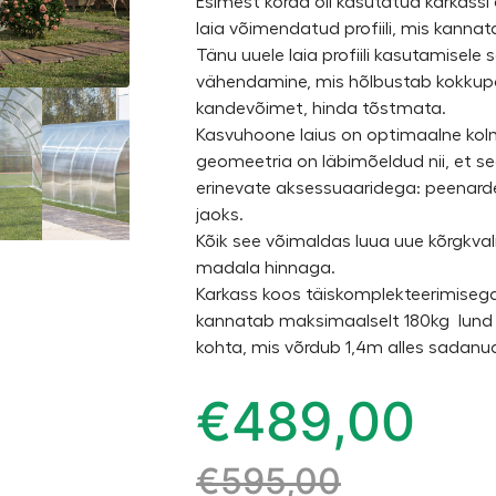
Esimest korda oli kasutatud karkassi 
laia võimendatud profiili, mis kanna
Tänu uuele laia profiili kasutamisele 
vähendamine, mis hõlbustab kokkupa
kandevõimet, hinda tõstmata.
Kasvuhoone laius on optimaalne kol
geomeetria on läbimõeldud nii, et s
erinevate aksessuaaridega: peenarde
jaoks.
Kõik see võimaldas luua uue kõrgkval
madala hinnaga.
Karkass koos täiskomplekteerimisega
kannatab maksimaalselt 180kg lund
kohta, mis võrdub 1,4m alles sadanu
€
489,00
€
595,00