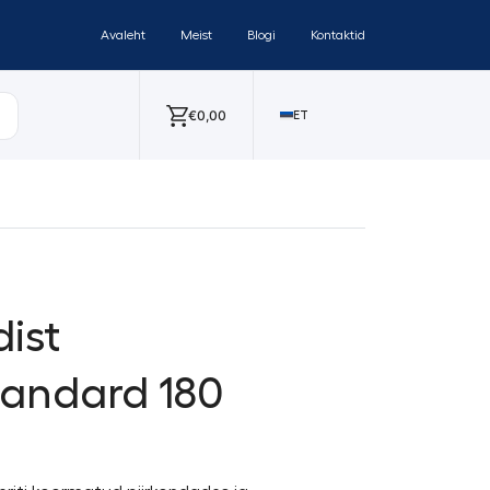
Avaleht
Meist
Blogi
Kontaktid
€
0,00
ET
ist
andard 180