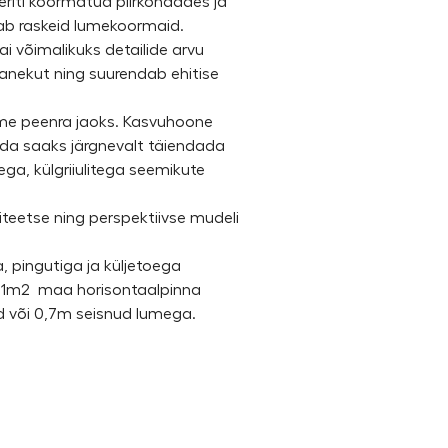
eriti koormatud piirkondades ja
tab raskeid lumekoormaid.
sai võimalikuks detailide arvu
nekut ning suurendab ehitise
me peenra jaoks. Kasvuhoone
eda saaks järgnevalt täiendada
ga, külgriiulitega seemikute
iteetse ning perspektiivse mudeli
, pingutiga ja küljetoega
 1m2 maa horisontaalpinna
d või 0,7m seisnud lumega.