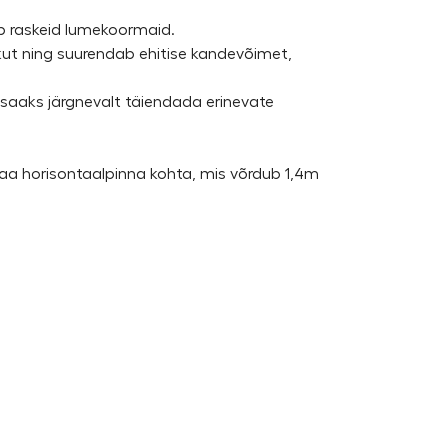
ab raskeid lumekoormaid.
ekut ning suurendab ehitise kandevõimet,
saaks järgnevalt täiendada erinevate
aa horisontaalpinna kohta, mis võrdub 1,4m