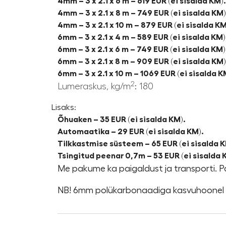
4mm – 3 x 2.1 x 6 m – 619 EUR
(ei sisalda KM).
4mm – 3 x 2.1 x 8 m – 749 EUR
(ei sisalda KM)
4mm – 3 x 2.1 x 10 m – 879 EUR
(ei sisalda KM
6mm – 3 x 2.1 x 4 m – 589 EUR
(ei sisalda KM)
6mm – 3 x 2.1 x 6 m – 749 EUR
(ei sisalda KM)
6mm – 3 x 2.1 x 8 m – 909 EUR
(ei sisalda KM)
6mm – 3 x 2.1 x 10 m – 1069 EUR
(ei sisalda K
2
Lumeraskus, kg/m
: 180
Lisaks:
Õhuaken – 35
EUR (ei sisalda KM).
Automaatika – 29
EUR
(ei sisalda KM).
Tilkkastmise süsteem – 65
EUR
(ei sisalda 
Tsingitud peenar 0,7m – 53
EUR
(ei sisalda 
Me pakume ka paigaldust ja transporti. 
NB! 6mm polükarbonaadiga kasvuhoonel 