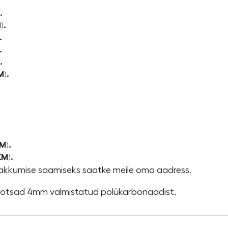
.
).
.
.
.
M).
KM).
KM).
Pakkumise saamiseks saatke meile oma aadress.
otsad 4mm valmistatud polükarbonaadist.