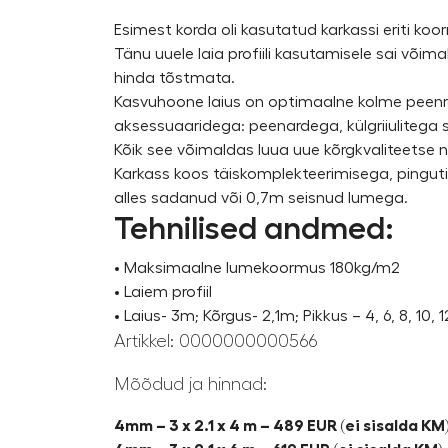
Esimest korda oli kasutatud karkassi eriti ko
Tänu uuele laia profiili kasutamisele sai võ
hinda tõstmata.
Kasvuhoone laius on optimaalne kolme peenra
aksessuaaridega: peenardega, külgriiulitega 
Kõik see võimaldas luua uue kõrgkvaliteetse 
Karkass koos täiskomplekteerimisega, pingut
alles sadanud või 0,7m seisnud lumega.
Tehnilised andmed:
• Maksimaalne lumekoormus 180kg/m2
• Laiem profiil
• Laius- 3m; Kõrgus- 2,1m; Pikkus – 4, 6, 8, 10, 
Artikkel:
0000000000566
Mõõdud ja hinnad:
4mm – 3 x 2.1 x 4 m – 489 EUR
(ei sisalda KM)