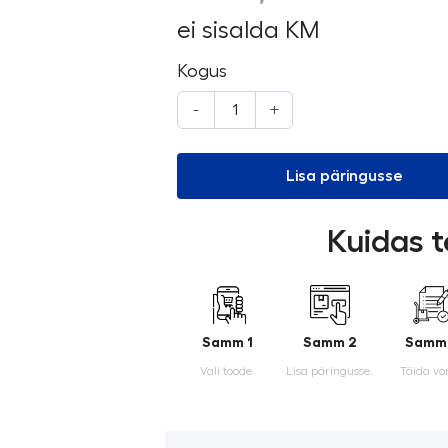
ei sisalda KM
Kogus
-
+
Lisa päringusse
Kuidas t
Samm 1
Samm 2
Samm
Vali toode.
Lisa päringusse.
Täida vo