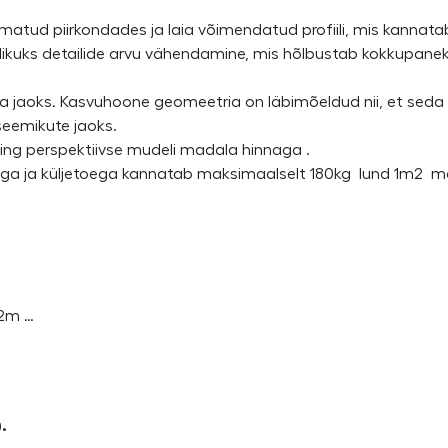
ormatud piirkondades ja laia võimendatud profiili, mis kannat
imalikuks detailide arvu vähendamine, mis hõlbustab kokkupan
 jaoks. Kasvuhoone geomeetria on läbimõeldud nii, et seda 
seemikute jaoks.
ning perspektiivse mudeli madala hinnaga .
iga ja küljetoega kannatab maksimaalselt 180kg lund 1m2 m
12m …
.