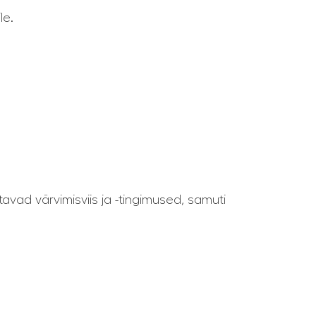
le.
tavad värvimisviis ja -tingimused, samuti