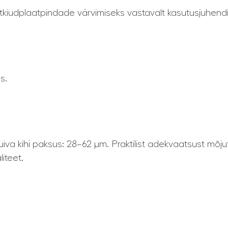
 puitkiudplaatpindade värvimiseks vastavalt kasutusjuhendi
s.
 kuiva kihi paksus: 28–62 µm. Praktilist adekvaatsust mõju
liteet.