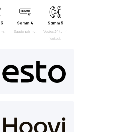
 3
Samm 4
Samm 5
rm.
Saada päring.
Vastus 24 tunni
jooksul.