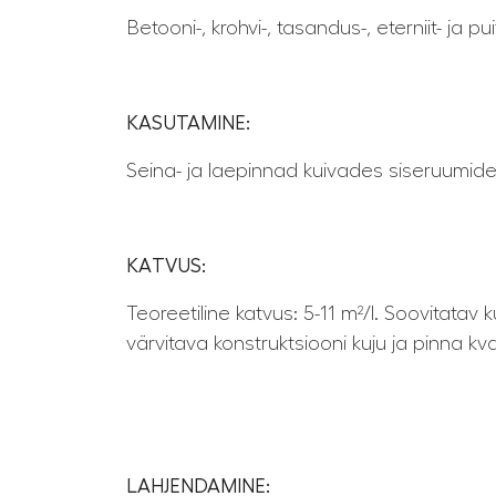
Betooni-, krohvi-, tasandus-, eterniit- ja
KASUTAMINE:
Seina- ja laepinnad kuivades siseruumide
KATVUS:
Teoreetiline katvus: 5-11 m²/l. Soovitatav
värvitava konstruktsiooni kuju ja pinna kva
LAHJENDAMINE: