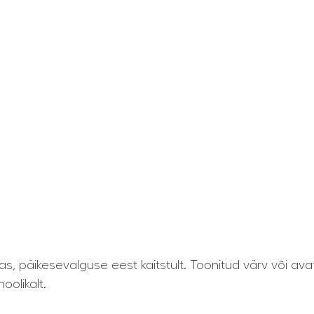
s, päikesevalguse eest kaitstult. Toonitud värv või avat
oolikalt.