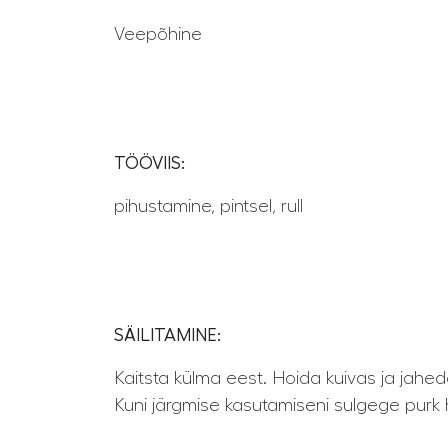
Veepõhine
TÖÖVIIS:
pihustamine, pintsel, rull
SÄILITAMINE:
Kaitsta külma eest. Hoida kuivas ja jaheda
Kuni järgmise kasutamiseni sulgege purk h