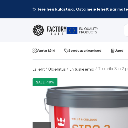
✨ Tere hea külastaja. Osta meie lehelt parima
Vaata kõiki
Sooduspakkumised
Uued
/
/
/ Tikkurila Siro 2 p
Esileht
Üldehitus
Ehituskeemia
SALE -19%