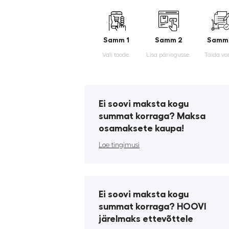
Samm 1
Samm 2
Samm
Vali toode.
Lisa päringusse.
Täida vo
Ei soovi maksta kogu
summat korraga? Maksa
osamaksete kaupa!
Loe tingimusi
Ei soovi maksta kogu
summat korraga? HOOVI
järelmaks ettevõttele