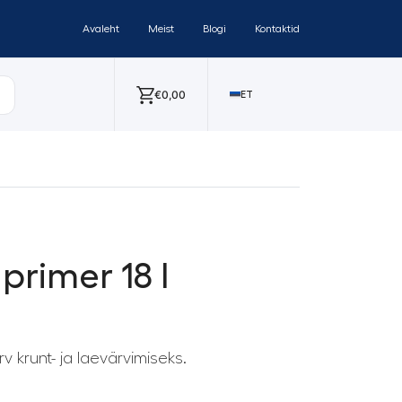
Avaleht
Meist
Blogi
Kontaktid
€
0,00
ET
 primer 18 l
v krunt- ja laevärvimiseks.