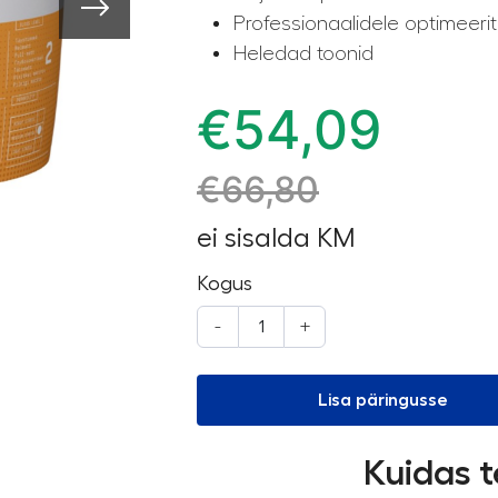
Professionaalidele optimeerit
Heledad toonid
€
54,09
€
66,80
ei sisalda KM
Kogus
-
+
Lisa päringusse
Kuidas t