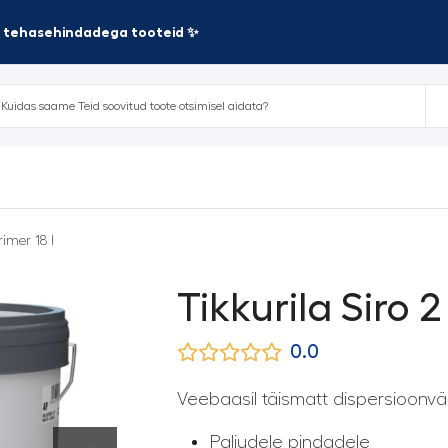
te tehasehindadega tooteid ✨
rimer 18 l
Tikkurila Siro 2
0.0
Veebaasil täismatt dispersioonvär
Paljudele pindadele