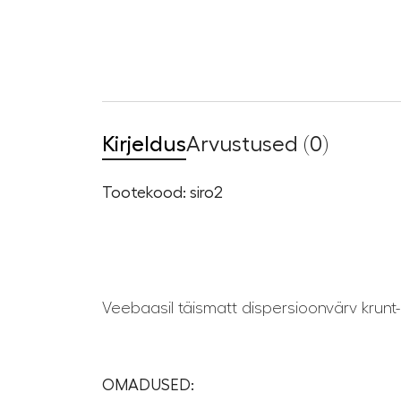
Kirjeldus
Arvustused (0)
Tootekood: siro2
Veebaasil täismatt dispersioonvärv krunt-
OMADUSED: