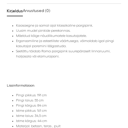
Kirjeldus
Arvustused (0)
Kaasaegne ja samal ajal klassikaline pargipink.
Uusim mudel pinkide perekonnas.
Mõeldud kõige nõudlikumatele kasutajatele.
Ergonoomiline ja esteetiliste väärtusega, võimaldab igal pingi
kasutajal paremini lõõgastuda.
Seetõttu täidab Roma pargipink suurepäraselt linnaruumi,
haljasala või elamurajooni.
Lisainformatsioon
:
Pingi pikkus: 191 cm
Pingi laius: 55 cm
Pingi kõrgus: 84 cm
Istme pikkus: 161 cm
Istme laius: 34,5 cm
Istme kõrgus: 44 cm
Materjal: betoon, teras , puit