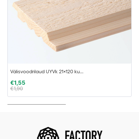
Välisvoodrilaud UYVk 21×120 ku...
HR
€
1,55
€
€
1,90
€