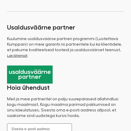
Usaldusväärne partner
Kuulumine usaldusväärse partneri programmi (Luotettava
Kumppani) on meie garantii nii partneritele kui ka klientidele,
et pakume kvaliteetseid tooteid ja usaldusväärset teenust.
Loe lähemalt
Hoia ühendust
Meil ja meie partneritel on palju suurepäraseid allahindlusi
kogu maailmast. Kogu maailma parimad pakkumised on
sinu käeulatuses. Sisesta oma e-posti aadress allpool, et
saaksime sind uudistega kursis hoida.