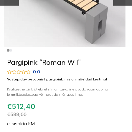
Pargipink “Roman W I”
0.0
Vastupidav betoonist pargipink, mis on mõeldud kestma!
Kvaliteetne pink ütleb, et siin on turvaline avada raamat oma
lemmiktegelastega või nautida mõnusat ilma.
€
512,40
€
599,00
ei sisalda KM