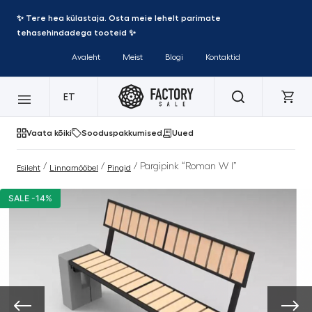
✨ Tere hea külastaja. Osta meie lehelt parimate
tehasehindadega tooteid ✨
Avaleht
Meist
Blogi
Kontaktid
ET
Vaata kõiki
Sooduspakkumised
Uued
/
/
/ Pargipink “Roman W I”
Esileht
Linnamööbel
Pingid
SALE -14%