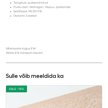
Tsingitud, pulbervärvitud
Puidu toon: Mahagon, tiikpuu, palisander
Sertifikaat: PN EN 1176
Garantii 2 aastat
Minimaalne kogus 8 tk!
Alates 8 tk transport tasuta!
Sulle võib meeldida ka
SALE -18%
S