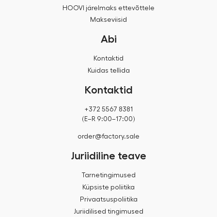
HOOVI järelmaks ettevõttele
Makseviisid
Abi
Kontaktid
Kuidas tellida
Kontaktid
+372 5567 8381
(E–R 9:00–17:00)
order@factory.sale
Juriidiline teave
Tarnetingimused
Küpsiste poliitika
Privaatsuspoliitika
Juriidilised tingimused