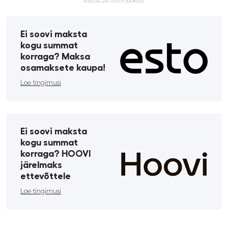
Vastus 24 tunni jooksul.
Ei soovi maksta
kogu summat
korraga? Maksa
osamaksete kaupa!
Loe tingimusi
Ei soovi maksta
kogu summat
korraga? HOOVI
järelmaks
ettevõttele
Loe tingimusi