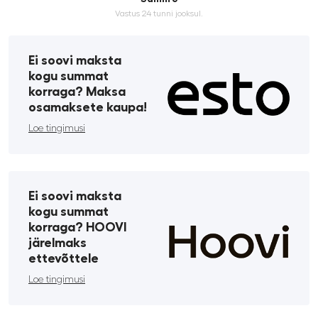
Vastus 24 tunni jooksul.
Ei soovi maksta
kogu summat
korraga? Maksa
osamaksete kaupa!
Loe tingimusi
Ei soovi maksta
kogu summat
korraga? HOOVI
järelmaks
ettevõttele
Loe tingimusi