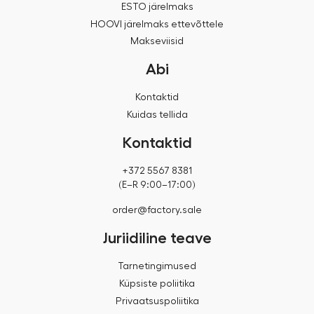
ESTO järelmaks
HOOVI järelmaks ettevõttele
Makseviisid
Abi
Kontaktid
Kuidas tellida
Kontaktid
+372 5567 8381
(E–R 9:00–17:00)
order@factory.sale
Juriidiline teave
Tarnetingimused
Küpsiste poliitika
Privaatsuspoliitika