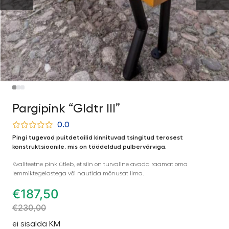
Pargipink “Gldtr III”
0.0
Pingi tugevad puitdetailid kinnituvad tsingitud terasest
konstruktsioonile, mis on töödeldud pulbervärviga.
Kvaliteetne pink ütleb, et siin on turvaline avada raamat oma
lemmiktegelastega või nautida mõnusat ilma.
€
187,50
€
230,00
ei sisalda KM