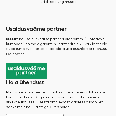
Juriidilised tingimused
Usaldusväärne partner
Kuulumine usaldusväärse partneri programmi (Luotettava
Kumppani) on meie garantii nii partneritele kui ka klientidele,
et pakume kvaliteetseid tooteid ja usaldusväärset teenust.
Loe lähemalt
Hoia ühendust
Meil ja meie partneritel on palju suurepäraseid allahindlusi
kogu maailmast. Kogu maailma parimad pakkumised on
sinu käeulatuses. Sisesta oma e-posti aadress allpool, et
saaksime sind uudistega kursis hoida.