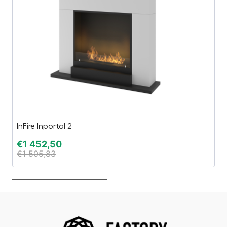
InFire Inportal 2
Sa
€
1 452,50
€
€
1 505,83
€