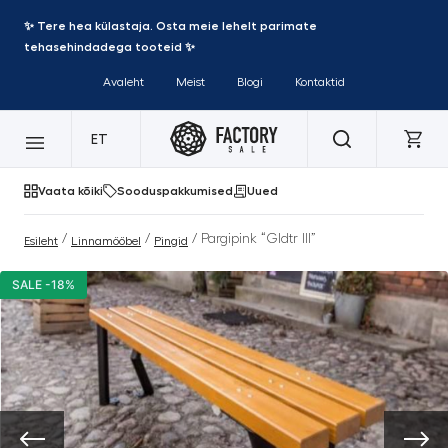
✨ Tere hea külastaja. Osta meie lehelt parimate
tehasehindadega tooteid ✨
Avaleht
Meist
Blogi
Kontaktid
ET
Vaata kõiki
Sooduspakkumised
Uued
/
/
/ Pargipink “Gldtr III”
Esileht
Linnamööbel
Pingid
SALE -18%