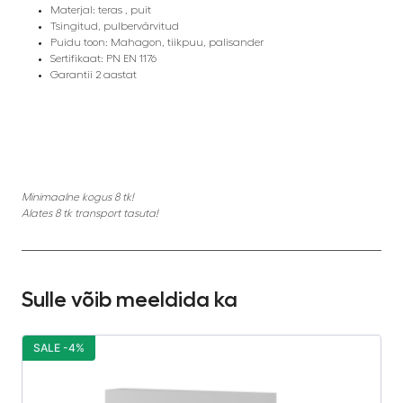
Materjal: teras , puit
Tsingitud, pulbervärvitud
Puidu toon: Mahagon, tiikpuu, palisander
Sertifikaat: PN EN 1176
Garantii 2 aastat
Minimaalne kogus 8 tk!
Alates 8 tk transport tasuta!
Sulle võib meeldida ka
SALE -4%
S