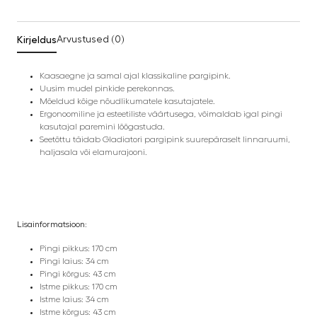
Kirjeldus
Arvustused (0)
Kaasaegne ja samal ajal klassikaline pargipink.
Uusim mudel pinkide perekonnas.
Mõeldud kõige nõudlikumatele kasutajatele.
Ergonoomiline ja esteetiliste väärtusega, võimaldab igal pingi
kasutajal paremini lõõgastuda.
Seetõttu täidab Gladiatori pargipink suurepäraselt linnaruumi,
haljasala või elamurajooni.
Lisainformatsioon:
Pingi pikkus: 170 cm
Pingi laius: 34 cm
Pingi kõrgus: 43 cm
Istme pikkus: 170 cm
Istme laius: 34 cm
Istme kõrgus: 43 cm