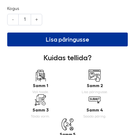
Kogus
-
+
Lisa päringusse
Kuidas tellida?
Samm 1
Samm 2
Vali toode.
Lisa päringusse.
Samm 3
Samm 4
Täida vorm.
Saada päring.
Samm 5