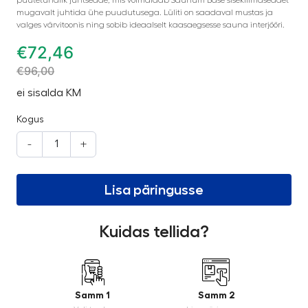
mugavalt juhtida ühe puudutusega. Lüliti on saadaval mustas ja
valges värvitoonis ning sobib ideaalselt kaasaegsesse sauna interjööri.
€
72,46
€
96,00
ei sisalda KM
Kogus
-
+
Lisa päringusse
Kuidas tellida?
Samm 1
Samm 2