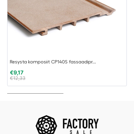
Resysta komposiit CP140S fassaadipr...
Ai
€
9,17
€
€
12,33
€