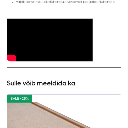
Vajab korrektset elektriühendust vastavalt paigaldusjuhendile
Sulle võib meeldida ka
SALE -26%
S