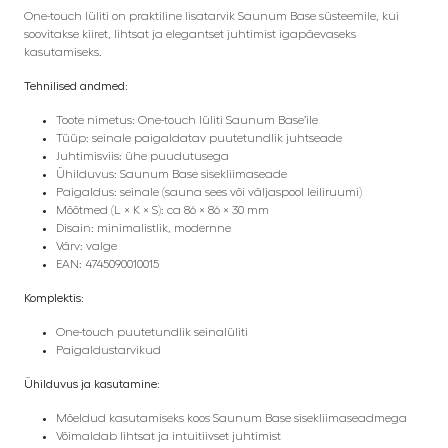
One-touch lüliti on praktiline lisatarvik Saunum Base süsteemile, kui
soovitakse kiiret, lihtsat ja elegantset juhtimist igapäevaseks
kasutamiseks.
Tehnilised andmed:
Toote nimetus: One-touch lüliti Saunum Base’ile
Tüüp: seinale paigaldatav puutetundlik juhtseade
Juhtimisviis: ühe puudutusega
Ühilduvus: Saunum Base sisekliimaseade
Paigaldus: seinale (sauna sees või väljaspool leiliruumi)
Mõõtmed (L × K × S): ca 86 × 86 × 30 mm
Disain: minimalistlik, modernne
Värv: valge
EAN: 4745090010015
Komplektis:
One-touch puutetundlik seinalüliti
Paigaldustarvikud
Ühilduvus ja kasutamine:
Mõeldud kasutamiseks koos Saunum Base sisekliimaseadmega
Võimaldab lihtsat ja intuitiivset juhtimist