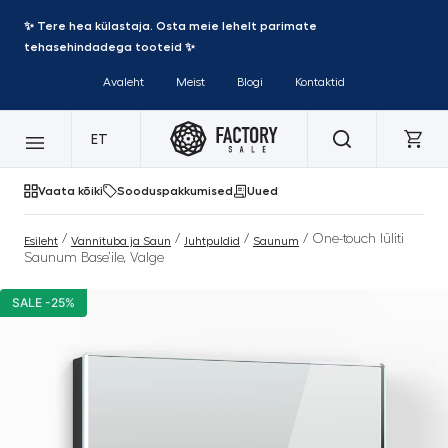
✨ Tere hea külastaja. Osta meie lehelt parimate
tehasehindadega tooteid ✨
Avaleht
Meist
Blogi
Kontaktid
ET
Vaata kõiki
Sooduspakkumised
Uued
/
/
/
/ One-touch lüliti
Esileht
Vannituba ja Saun
Juhtpuldid
Saunum
Saunum Base’ile, Valge
SALE -25%