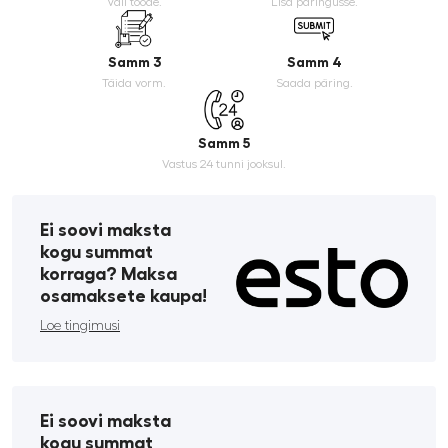
Vali toode.
Lisa päringusse.
Samm 3
Samm 4
Täida vorm.
Saada päring.
Samm 5
Vastus 24 tunni jooksul.
Ei soovi maksta
kogu summat
korraga? Maksa
osamaksete kaupa!
Loe tingimusi
Ei soovi maksta
kogu summat