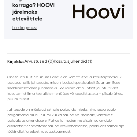
korraga? HOOVI
järelmaks
ettevõttele
Loe tingimusi
Kirjeldus
Arvustused (0)
Kasutusjuhendid (1)
One-touch lüliti Saunum Base’ile on kompaktne ja kasutajasõbralik
puutetundlik juhtseade, mis on loodud spetsiaalselt Saunum Base
sisekliimaseadme juhtimiseks. See võimaldab lihtsat ja intuitiivset
kasutamist ilma keeruliste menüüde või seadistusteta – piisab ühest
puudutusest.
Juhtseade on mõeldud seinale paigaldamiseks ning seda saab
paigaldada nii leiliruumi kui ka sauna välisseinale, vastavalt
paigalduslahendusele. Puhas ja modernne disain sulandub
diskreetselt erinevatesse sauna keskkondadesse, pakkudes samal ajal
töökindlat ja selget kasutuskogemust.