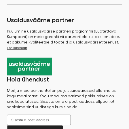
Usaldusväärne partner
Kuulumine usaldusväärse partneri programmi (Luotettava
Kumppani) on meie garantii nii partneritele kui ka klientidele,
et pakume kvaliteetseid tooteid ja usaldusväärset teenust.
Loe lähemalt
Hoia ühendust
Meil ja meie partneritel on palju suurepäraseid allahindlusi
kogu maailmast. Kogu maailma parimad pakkumised on
sinu käeulatuses. Sisesta oma e-posti aadress allpool, et
saaksime sind uudistega kursis hoida.