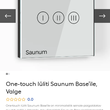
One-touch lüliti Saunum Base’ile,
Valge
0.0
One-touch lüliti Saunum Base’ile on minimalistlik seinale paigaldatav
puutetundlik juhtseade, mis võimaldab Saunum Base sisekliimaseadet