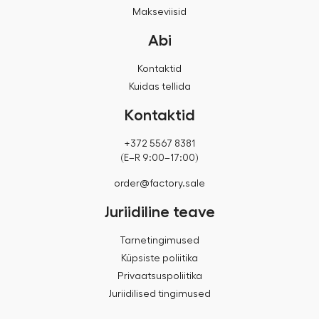
Makseviisid
Abi
Kontaktid
Kuidas tellida
Kontaktid
+372 5567 8381
(E–R 9:00–17:00)
order@factory.sale
Juriidiline teave
Tarnetingimused
Küpsiste poliitika
Privaatsuspoliitika
Juriidilised tingimused