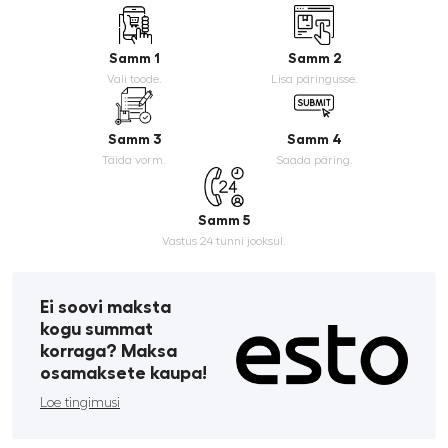
Samm 1
Samm 2
Vali toode.
Lisa päringusse.
Samm 3
Samm 4
Täida vorm.
Saada päring.
Samm 5
Vastus 24 tunni jooksul.
Ei soovi maksta
kogu summat
korraga? Maksa
osamaksete kaupa!
Loe tingimusi