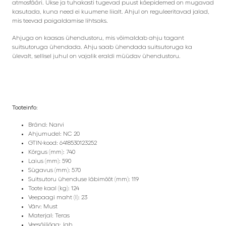
atmosfääri. Ukse ja tuhakasti tugevad puust käepidemed on mugavad
kasutada, kuna need ei kuumene liialt. Ahjul on reguleeritavad jalad,
mis teevad paigaldamise lihtsaks.
Ahjuga on kaasas ühendustoru, mis võimaldab ahju tagant
suitsutoruga ühendada. Ahju saab ühendada suitsutoruga ka
ülevalt, sellisel juhul on vajalik eraldi müüdav ühendustoru.
Tooteinfo:
Bränd: Narvi
Ahjumudel: NC 20
GTIN-kood: 6418530123252
Kõrgus (mm): 740
Laius (mm): 590
Sügavus (mm): 570
Suitsutoru ühenduse läbimõõt (mm): 119
Toote kaal (kg): 124
Veepaagi maht (l): 23
Värv: Must
Materjal: Teras
Veesäiliöga: Jah