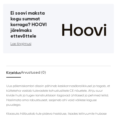
Ei soovi maksta
kogu summat
korraga? HOOVI
järelmaks
ettevõttele
Loe tingimusi
Kirjeldus
Arvustused (0)
Uus põlemiskambri disain põhineb keskkonnasõbralikkusel ja tagab, et
küttekeha vastab tulevastele kohustuslikele CE nõuetele. Ahju suur
kivide hulk ja tugev konstruktsioon tagavad ühtlased ja pehmed leilid.
Hoolimata oma robustsusest, soojeneb ahi vaid väikese koguse
puudega.
Klaasuks hõlbustab tule pideva hoolduse, lisades leiliruumile hubase