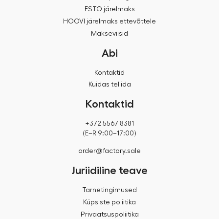
ESTO järelmaks
HOOVI järelmaks ettevõttele
Makseviisid
Abi
Kontaktid
Kuidas tellida
Kontaktid
+372 5567 8381
(E–R 9:00–17:00)
order@factory.sale
Juriidiline teave
Tarnetingimused
Küpsiste poliitika
Privaatsuspoliitika