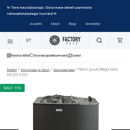
✨ Tere hea külastaja. Osta meie lehelt parimate
tehasehindadega tooteid ✨
Avaleht
Meist
Blogi
Kontaktid
ET
Vaata kõiki
Sooduspakkumised
Uued
/
/
/ Narvi puuküttega keris
Esileht
Vannituba ja Saun
Saunakerised
NC20 VSO
SALE -11%