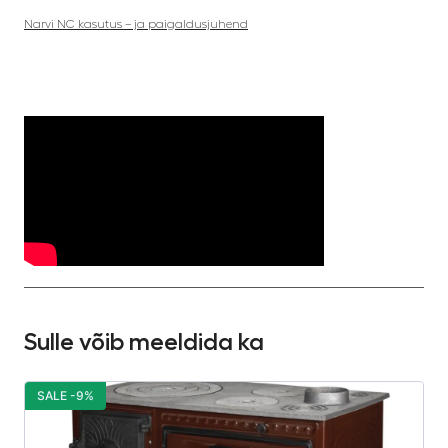
Narvi NC kasutus – ja paigaldusjuhend
Sulle võib meeldida ka
SALE -9%