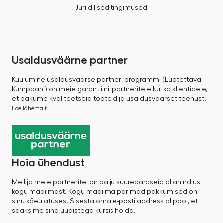
Juriidilised tingimused
Usaldusväärne partner
Kuulumine usaldusväärse partneri programmi (Luotettava
Kumppani) on meie garantii nii partneritele kui ka klientidele,
et pakume kvaliteetseid tooteid ja usaldusväärset teenust.
Loe lähemalt
Hoia ühendust
Meil ja meie partneritel on palju suurepäraseid allahindlusi
kogu maailmast. Kogu maailma parimad pakkumised on
sinu käeulatuses. Sisesta oma e-posti aadress allpool, et
saaksime sind uudistega kursis hoida.