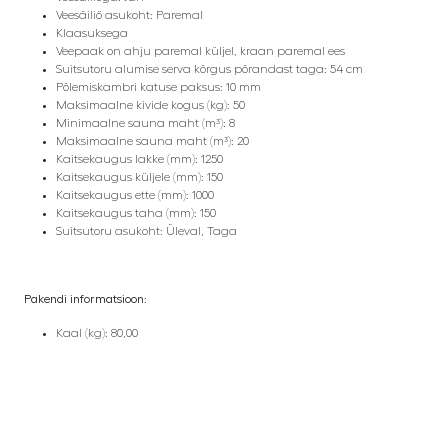
Veesäiliö asukoht: Paremal
Klaasuksega
Veepaak on ahju paremal küljel, kraan paremal ees
Suitsutoru alumise serva kõrgus põrandast taga: 54 cm
Põlemiskambri katuse paksus: 10 mm
Maksimaalne kivide kogus (kg): 50
Minimaalne sauna maht (m³): 8
Maksimaalne sauna maht (m³): 20
Kaitsekaugus lakke (mm): 1250
Kaitsekaugus küljele (mm): 150
Kaitsekaugus ette (mm): 1000
Kaitsekaugus taha (mm): 150
Suitsutoru asukoht: Üleval, Taga
Pakendi informatsioon:
Kaal (kg): 80,00