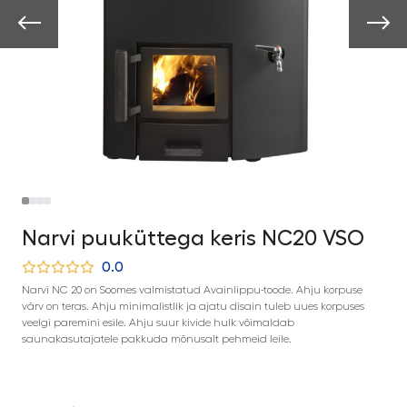
Narvi puuküttega keris NC20 VSO
0.0
Narvi NC 20 on Soomes valmistatud Avainlippu-toode. Ahju korpuse
värv on teras. Ahju minimalistlik ja ajatu disain tuleb uues korpuses
veelgi paremini esile. Ahju suur kivide hulk võimaldab
saunakasutajatele pakkuda mõnusalt pehmeid leile.