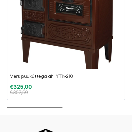
Mers puuküttega ahi YTK-210
Ja
€
325,00
€
€
357,50