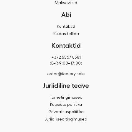
Makseviisid
Abi
Kontaktid
Kuidas tellida
Kontaktid
+372 5567 8381
(E–R 9:00–17:00)
order@factory.sale
Juriidiline teave
Tarnetingimused
Küpsiste poliitika
Privaatsuspoliitika
Juriidilised tingimused