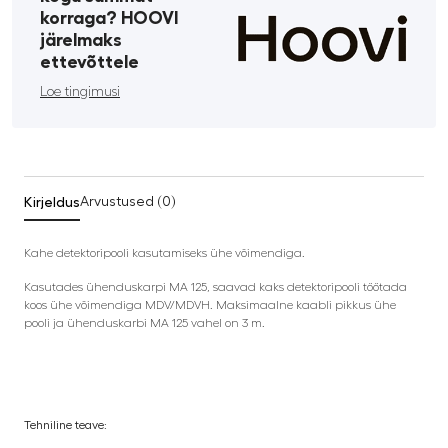
korraga? HOOVI
järelmaks
ettevõttele
Loe tingimusi
Kirjeldus
Arvustused (0)
Kahe detektoripooli kasutamiseks ühe võimendiga.
Kasutades ühenduskarpi MA 125, saavad kaks detektoripooli töötada
koos ühe võimendiga MDV/MDVH. Maksimaalne kaabli pikkus ühe
pooli ja ühenduskarbi MA 125 vahel on 3 m.
Tehniline teave: