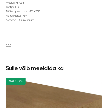
Model: P81058
Tootja: EGE
Töötemperatuur: -25˚…+70˚C
Kaitseklass: IP67
Materjal: Alumiinium
PDF
Sulle võib meeldida ka
SALE -7%
S