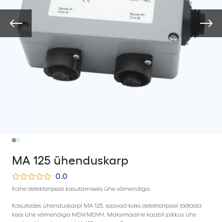
MA 125 ühenduskarp
0.0
Kahe detektoripooli kasutamiseks ühe võimendiga.
Kasutades ühenduskarpi MA 125, saavad kaks detektoripooli töötada
koos ühe võimendiga MDV/MDVH. Maksimaalne kaabli pikkus ühe