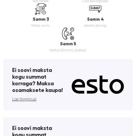
Vali toode.
Lisa päringusse.
Samm 3
Samm 4
Täida vorm.
Saada päring.
Samm 5
Vastus 24 tunni jooksul.
Ei soovi maksta
kogu summat
korraga? Maksa
osamaksete kaupa!
Loe tingimusi
Ei soovi maksta
kogu summat