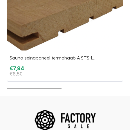
Sauna seinapaneel termohaab A STS 1...
E
€
7,94
€
€
8,50
€