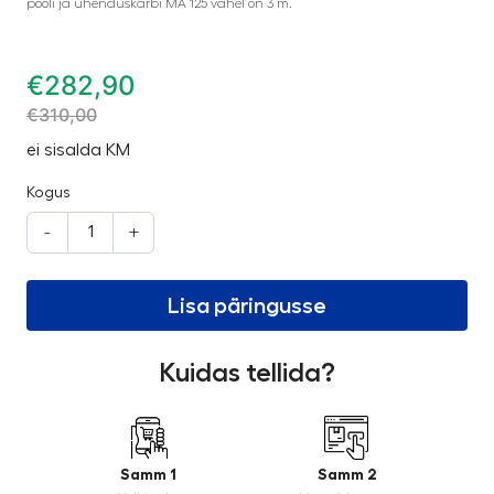
pooli ja ühenduskarbi MA 125 vahel on 3 m.
€
282,90
€
310,00
ei sisalda KM
Kogus
-
+
Lisa päringusse
Kuidas tellida?
Samm 1
Samm 2