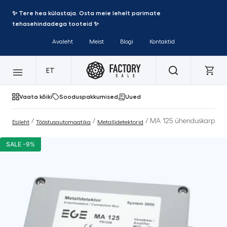
✨ Tere hea külastaja. Osta meie lehelt parimate
tehasehindadega tooteid ✨
Avaleht
Meist
Blogi
Kontaktid
ET
Vaata kõiki
Sooduspakkumised
Uued
/
/
/ MA 125 ühenduskarp
Esileht
Tööstusautomaatika
Metallidetektorid
SALE -9%