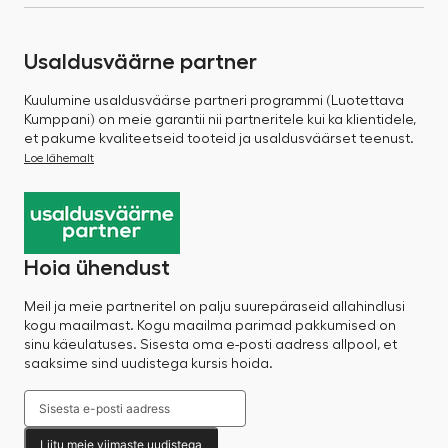
Usaldusväärne partner
Kuulumine usaldusväärse partneri programmi (Luotettava
Kumppani) on meie garantii nii partneritele kui ka klientidele,
et pakume kvaliteetseid tooteid ja usaldusväärset teenust.
Loe lähemalt
Hoia ühendust
Meil ja meie partneritel on palju suurepäraseid allahindlusi
kogu maailmast. Kogu maailma parimad pakkumised on
sinu käeulatuses. Sisesta oma e-posti aadress allpool, et
saaksime sind uudistega kursis hoida.
Liitu meie viimaste uudistega