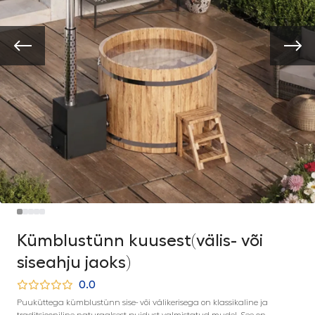
Kümblustünn kuusest(välis- või
siseahju jaoks)
0.0
Puuküttega kümblustünn sise- või välikerisega on klassikaline ja
traditsiooniline naturaalsest puidust valmistatud mudel. See on