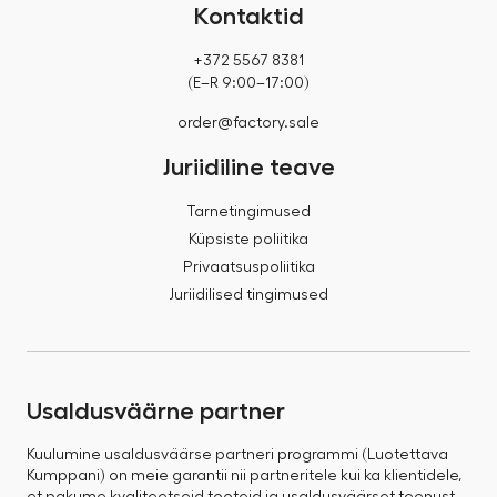
Kontaktid
+372 5567 8381
(E–R 9:00–17:00)
order@factory.sale
Juriidiline teave
Tarnetingimused
Küpsiste poliitika
Privaatsuspoliitika
Juriidilised tingimused
Usaldusväärne partner
Kuulumine usaldusväärse partneri programmi (Luotettava
Kumppani) on meie garantii nii partneritele kui ka klientidele,
et pakume kvaliteetseid tooteid ja usaldusväärset teenust.