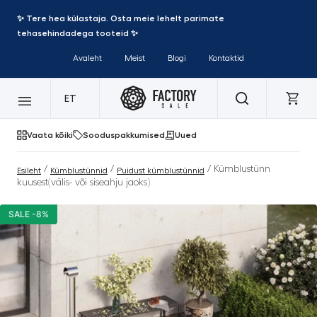
✨ Tere hea külastaja. Osta meie lehelt parimate
tehasehindadega tooteid ✨
Avaleht
Meist
Blogi
Kontaktid
ET
Vaata kõiki
Sooduspakkumised
Uued
/
/
/ Kümblustünn
Esileht
Kümblustünnid
Puidust kümblustünnid
kuusest(välis- või siseahju jaoks)
SALE -8%