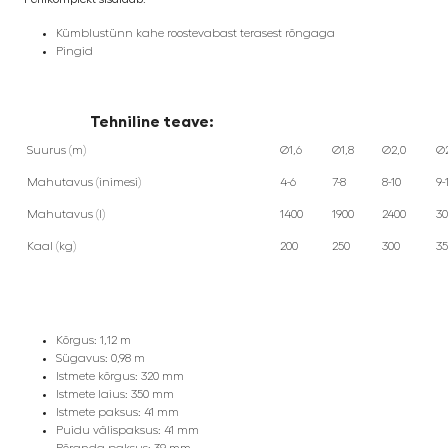
Kümblustünn kahe roostevabast terasest rõngaga
Pingid
Tehniline teave:
Suurus (m)
Ø1,6
Ø1,8
Ø2,0
Ø2
Mahutavus (inimesi)
4-6
7-8
8-10
9-
Mahutavus (l)
1400
1900
2400
30
Kaal (kg)
200
250
300
35
Kõrgus: 1,12 m
Sügavus: 0,98 m
Istmete kõrgus: 320 mm
Istmete laius: 350 mm
Istmete paksus: 41 mm
Puidu välispaksus: 41 mm
Põranda paksus: 39 mm