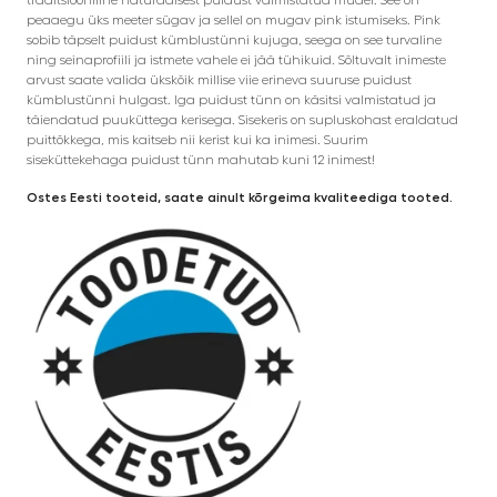
peaaegu üks meeter sügav ja sellel on mugav pink istumiseks. Pink
sobib täpselt puidust kümblustünni kujuga, seega on see turvaline
ning seinaprofiili ja istmete vahele ei jää tühikuid. Sõltuvalt inimeste
arvust saate valida ükskõik millise viie erineva suuruse puidust
kümblustünni hulgast. Iga puidust tünn on käsitsi valmistatud ja
täiendatud puuküttega kerisega. Sisekeris on supluskohast eraldatud
puittõkkega, mis kaitseb nii kerist kui ka inimesi. Suurim
siseküttekehaga puidust tünn mahutab kuni 12 inimest!
Ostes Eesti tooteid, saate ainult kõrgeima kvaliteediga tooted.