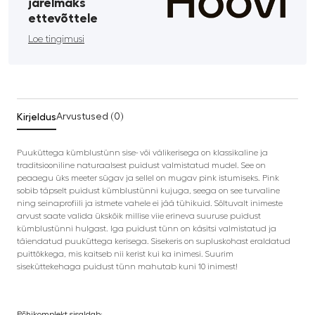
järelmaks
ettevõttele
Loe tingimusi
Kirjeldus
Arvustused (0)
Puuküttega kümblustünn sise- või välikerisega on klassikaline ja
traditsiooniline naturaalsest puidust valmistatud mudel. See on
peaaegu üks meeter sügav ja sellel on mugav pink istumiseks. Pink
sobib täpselt puidust kümblustünni kujuga, seega on see turvaline
ning seinaprofiili ja istmete vahele ei jää tühikuid. Sõltuvalt inimeste
arvust saate valida ükskõik millise viie erineva suuruse puidust
kümblustünni hulgast. Iga puidust tünn on käsitsi valmistatud ja
täiendatud puuküttega kerisega. Sisekeris on supluskohast eraldatud
puittõkkega, mis kaitseb nii kerist kui ka inimesi. Suurim
siseküttekehaga puidust tünn mahutab kuni 10 inimest!
Põhikomplekt sisaldab: