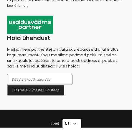
Loe lähemalt
Hoia ühendust
Meil ja meie partneritel on palju suurepäraseid allahindlusi
kogu maailmast. Kogu maailma parimad pakkumised on
sinu käeulatuses. Sisesta oma e-posti aadress allpool, et
saaksime sind uudistega kursis hoida.
Liitu meie viimaste uudistega
Keel
© 2025 Factory Sale – Kõik õigused kaitstud