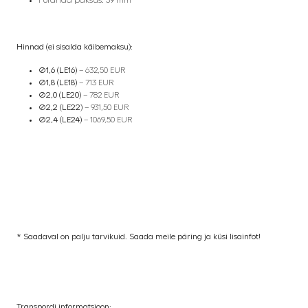
Hinnad (ei sisalda käibemaksu):
Ø1,6 (LE16)
– 632,50 EUR
Ø1,8 (LE18)
– 713 EUR
Ø2,0 (LE20)
– 782 EUR
Ø2,2 (LE22)
– 931,50 EUR
Ø2,4 (LE24)
– 1069,50 EUR
* Saadaval on palju tarvikuid. Saada meile päring ja küsi lisainfot!
Transpordi informatsioon: