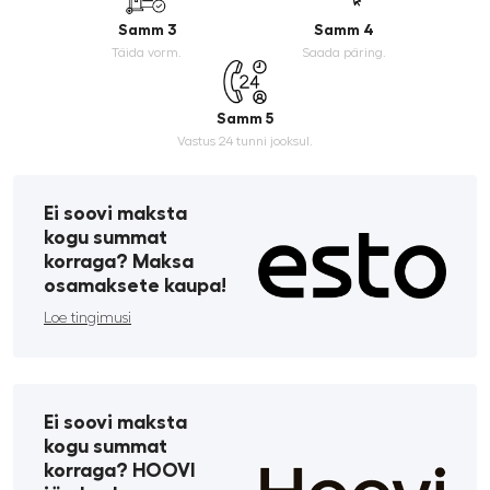
Samm 3
Samm 4
Täida vorm.
Saada päring.
Samm 5
Vastus 24 tunni jooksul.
Ei soovi maksta
kogu summat
korraga? Maksa
osamaksete kaupa!
Loe tingimusi
Ei soovi maksta
kogu summat
korraga? HOOVI