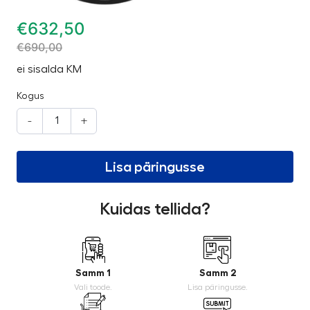
€
632,50
€
690,00
ei sisalda KM
Kogus
-
+
Lisa päringusse
Kuidas tellida?
Samm 1
Samm 2
Vali toode.
Lisa päringusse.