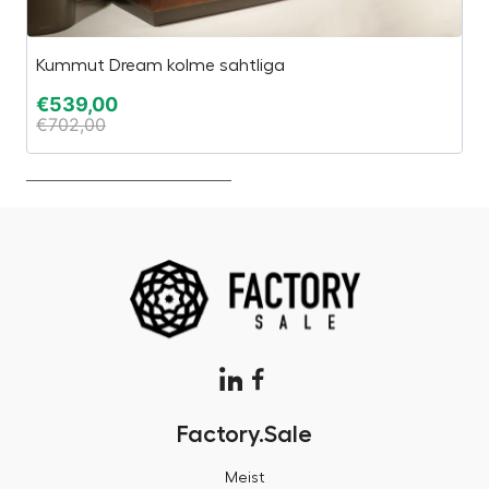
Kummut Dream kolme sahtliga
Es
€
539,00
€
€
702,00
€
Factory.Sale
Meist