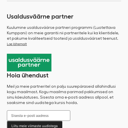
Usaldusväärne partner
Kuulumine usaldusväärse partneri programmi (Luotettava
Kumppani) on meie garantii nii partneritele kui ka klientidele,
et pakume kvaliteetseid tooteid ja usaldusväärset teenust.
Loe lähemalt
Hoia ühendust
Meil ja meie partneritel on palju suurepäraseid allahindlusi
kogu maailmast. Kogu maailma parimad pakkumised on
sinu käeulatuses. Sisesta oma e-posti aadress allpool, et
saaksime sind uudistega kursis hoida.
Liitu meie viimaste uudistega