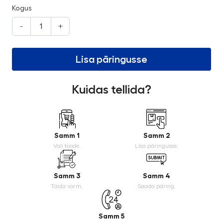
Kogus
-
+
Lisa päringusse
Kuidas tellida?
Samm 1
Samm 2
Vali toode.
Lisa päringusse.
Samm 3
Samm 4
Täida vorm.
Saada päring.
Samm 5