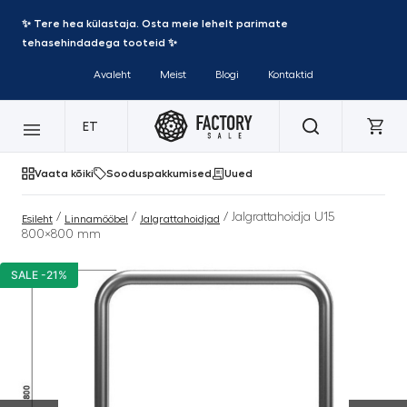
✨ Tere hea külastaja. Osta meie lehelt parimate
tehasehindadega tooteid ✨
Avaleht
Meist
Blogi
Kontaktid
ET
Vaata kõiki
Sooduspakkumised
Uued
/
/
/ Jalgrattahoidja U15
Esileht
Linnamööbel
Jalgrattahoidjad
800×800 mm
SALE -21%