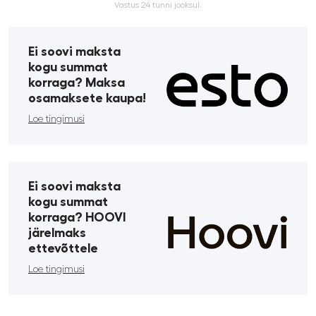
Vastus 24 tunni jooksul.
Ei soovi maksta
kogu summat
korraga? Maksa
osamaksete kaupa!
Loe tingimusi
Ei soovi maksta
kogu summat
korraga? HOOVI
järelmaks
ettevõttele
Loe tingimusi