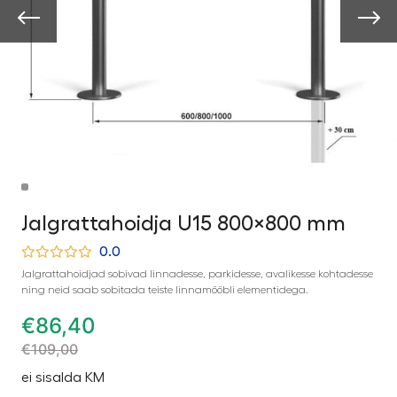
Jalgrattahoidja U15 800×800 mm
0.0
Jalgrattahoidjad sobivad linnadesse, parkidesse, avalikesse kohtadesse
ning neid saab sobitada teiste linnamööbli elementidega.
€
86,40
€
109,00
ei sisalda KM