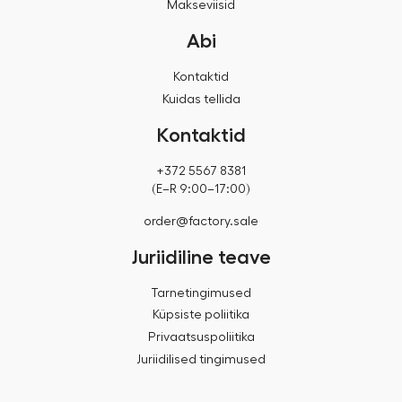
Makseviisid
Abi
Kontaktid
Kuidas tellida
Kontaktid
+372 5567 8381
(E–R 9:00–17:00)
order@factory.sale
Juriidiline teave
Tarnetingimused
Küpsiste poliitika
Privaatsuspoliitika
Juriidilised tingimused