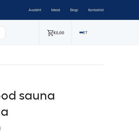
Avaleht
Meist
Blogi
Kontaktid
€
0,00
ET
od sauna
ma
)