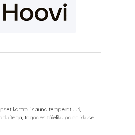
et kontrolli sauna temperatuuri,
dulitega, tagades täieliku paindlikkuse