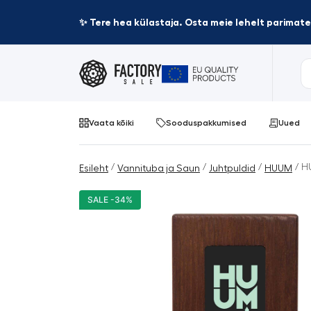
✨ Tere hea külastaja. Osta meie lehelt parima
Vaata kõiki
Sooduspakkumised
Uued
/
/
/
/ H
Esileht
Vannituba ja Saun
Juhtpuldid
HUUM
SALE -34%