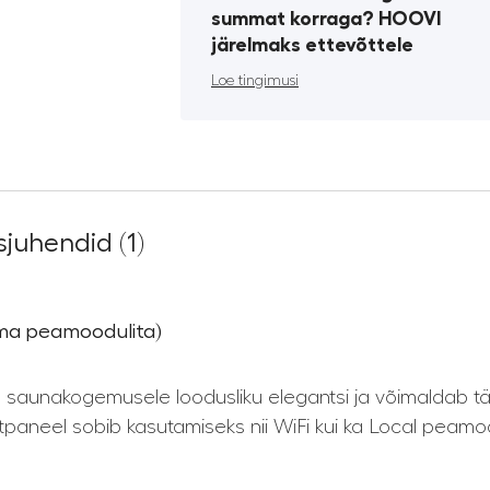
summat korraga? HOOVI
järelmaks ettevõttele
Loe tingimusi
juhendid (1)
ma peamoodulita)
unakogemusele loodusliku elegantsi ja võimaldab täps
tpaneel sobib kasutamiseks nii WiFi kui ka Local peamoo