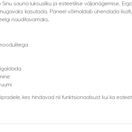
Sinu sauna luksusliku ja esteetilise väljanägemise. Ergon
ja mugavaks kasutada. Paneel võimaldab ühendada lisafu
eelgi nauditavamaks.
oodulitega
paigaldada
imine
ruumi
radele, kes hindavad nii funktsionaalsust kui ka esteeti