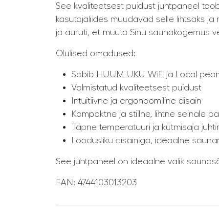
See kvaliteetsest puidust juhtpaneel toob 
kasutajaliides muudavad selle lihtsaks 
ja auruti, et muuta Sinu saunakogemus v
Olulised omadused:
Sobib
HUUM UKU WiFi
ja
Local
peam
Valmistatud kvaliteetsest puidust
Intuitiivne ja ergonoomiline disain
Kompaktne ja stiilne, lihtne seinale 
Täpne temperatuuri ja kütmisaja juht
Loodusliku disainiga, ideaalne sauna
See juhtpaneel on ideaalne valik saunasõp
EAN: 4744103013203