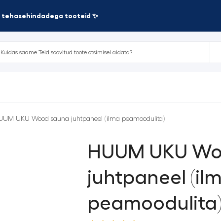
te tehasehindadega tooteid ✨
UUM UKU Wood sauna juhtpaneel (ilma peamoodulita)
HUUM UKU Wo
juhtpaneel (il
peamoodulita