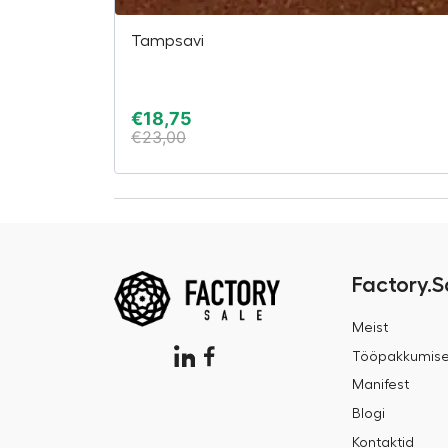
Tampsavi
€
18,75
€
23,00
Factory.S
Meist
Tööpakkumis
Manifest
Blogi
Kontaktid