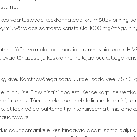
ustumist.
e, kes väärtustavad keskkonnateadlikku mõtteviisi nin
g/m³, võrreldes sarnaste keriste üle 1000 mg/m³-ga ni
 atmosfääri, võimaldades nautida lummavaid leeke. HIV
levad tõhususe ja keskkonna näitajad puuküttega kerist
kg kive. Korstnavõrega saab juurde lisada veel 35-40 kg
ja õhulise Flow-disaini poolest. Kerise korpuse vertika
ane ja tõhus. Tänu sellele soojeneb leiliruum kiiremini, 
 et leek põleb puhtamalt ja intensiivsemalt, mis omakor
nauditavaks.
s saunaomanikele, kes hindavad disaini sama palju kui 