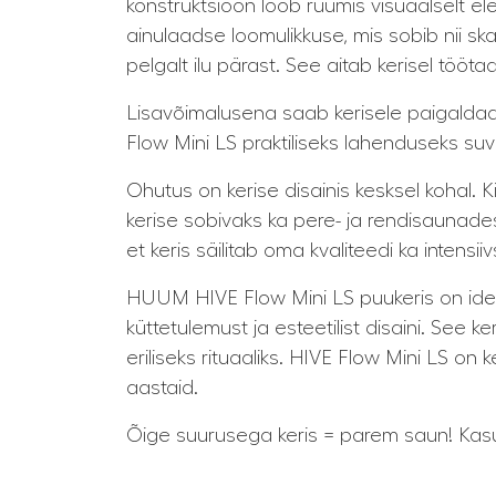
konstruktsioon loob ruumis visuaalselt e
ainulaadse loomulikkuse, mis sobib nii ska
pelgalt ilu pärast. See aitab kerisel tööt
Lisavõimalusena saab kerisele paigalda
Flow Mini LS praktiliseks lahenduseks suv
Ohutus on kerise disainis kesksel kohal
kerise sobivaks ka pere- ja rendisaunades
et keris säilitab oma kvaliteedi ka intensii
HUUM HIVE Flow Mini LS puukeris on ide
küttetulemust ja esteetilist disaini. See 
eriliseks rituaaliks. HIVE Flow Mini LS on k
aastaid.
Õige suurusega keris = parem saun! Ka