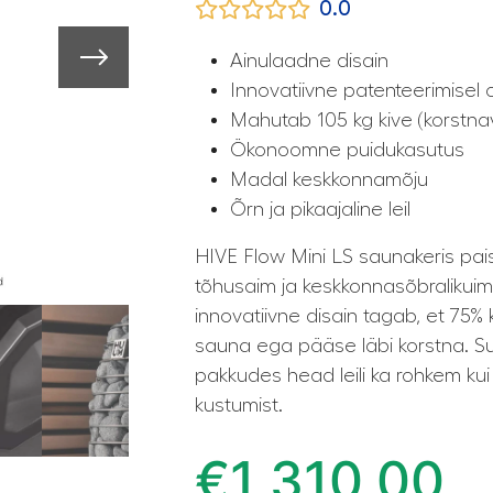
0.0
Ainulaadne disain
Innovatiivne patenteerimisel 
Mahutab 105 kg kive (korstna
Ökonoomne puidukasutus
Madal keskkonnamõju
Õrn ja pikaajaline leil
HIVE Flow Mini LS saunakeris pais
tõhusaim ja keskkonnasõbralikuim
innovatiivne disain tagab, et 75
sauna ega pääse läbi korstna. Su
pakkudes head leili ka rohkem kui 
kustumist.
€
1 310,00