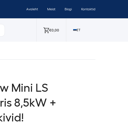
Avaleht
Meist
Blogi
Kontaktid
€
0,00
ET
w Mini LS
ris 8,5kW +
ivid!