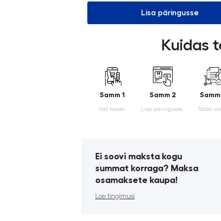
Lisa päringusse
Kuidas t
Samm 1
Samm 2
Samm
Vali toode.
Lisa päringusse.
Täida vo
Ei soovi maksta kogu
summat korraga? Maksa
osamaksete kaupa!
Loe tingimusi