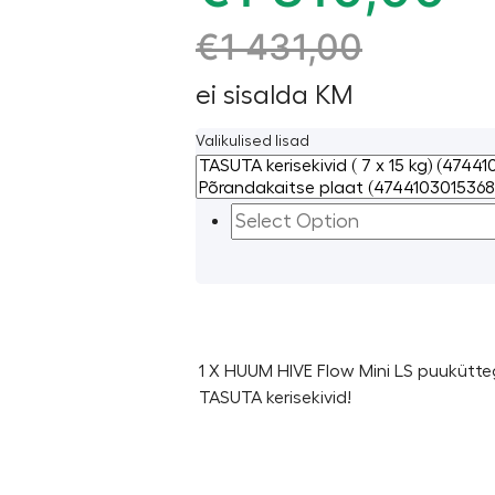
€
1 431,00
ei sisalda KM
Valikulised lisad
1 X HUUM HIVE Flow Mini LS puukütte
TASUTA kerisekivid!