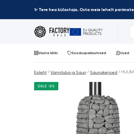
✨ Tere hea külastaja. Osta meie lehelt parima
Vaata kõiki
Sooduspakkumised
Uued
/
/
/ HUUM H
Esileht
Vannituba ja Saun
Saunakerised
SALE -8%