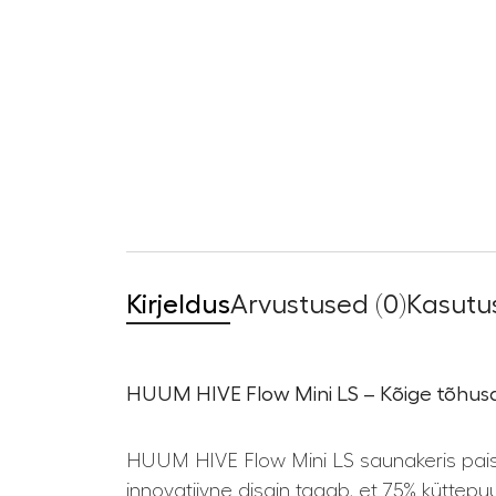
Kirjeldus
Arvustused (0)
Kasutus
HUUM HIVE Flow Mini LS – Kõige tõhusa
HUUM HIVE Flow Mini LS saunakeris paista
innovatiivne disain tagab, et 75% küttep