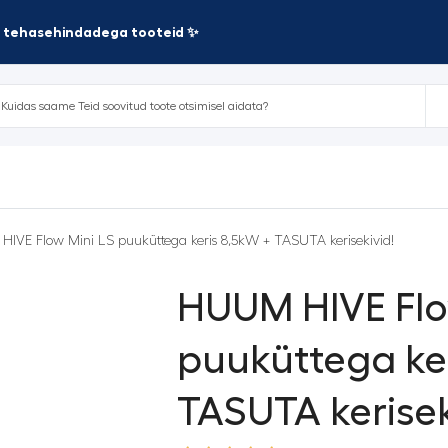
te tehasehindadega tooteid ✨
IVE Flow Mini LS puuküttega keris 8,5kW + TASUTA kerisekivid!
HUUM HIVE Flo
puuküttega ke
TASUTA kerisek