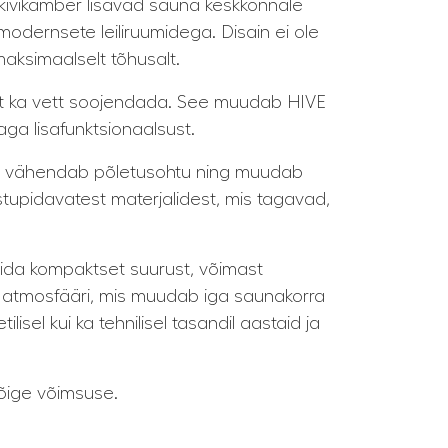
d kivikamber lisavad sauna keskkonnale
 modernsete leiliruumidega. Disain ei ole
maksimaalselt tõhusalt.
lt ka vett soojendada. See muudab HIVE
ga lisafunktsionaalsust.
mis vähendab põletusohtu ning muudab
stupidavatest materjalidest, mis tagavad,
ida kompaktset suurust, võimast
t ja atmosfääri, mis muudab iga saunakorra
lisel kui ka tehnilisel tasandil aastaid ja
 õige võimsuse.