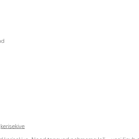
nd
a
kerisekive