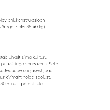
olev ahjukonstruktsioon
võrega lisaks 35-40 kg)
tab uhkelt silma kui turu
 puuküttega saunakeris. Selle
% küttepuude soojusest jääb
ur kivimaht hoiab soojust,
30 minutit pärast tule