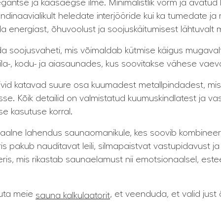
legantse ja kaasaegse ilme. Minimalistlik vorm ja avatu
ndinaavialikult heledate interjööride kui ka tumedate ja
ada energiast, õhuvoolust ja soojuskäitumisest lähtuvalt 
da soojusvaheti, mis võimaldab kütmise käigus mugava
ila-, kodu- ja aiasaunades, kus soovitakse vähese vaeva
. Kivid katavad suure osa kuumadest metallpindadest, 
se. Kõik detailid on valmistatud kuumuskindlatest ja va
vse kasutuse korral.
aalne lahendus saunaomanikule, kes soovib kombineer
keris pakub nauditavat leili, silmapaistvat vastupidavus
eris, mis rikastab saunaelamust nii emotsionaalsel, esteeti
suta meie
, et veenduda, et valid just
sauna kalkulaatorit