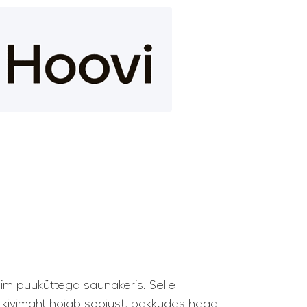
im puuküttega saunakeris. Selle
r kivimaht hoiab soojust, pakkudes head