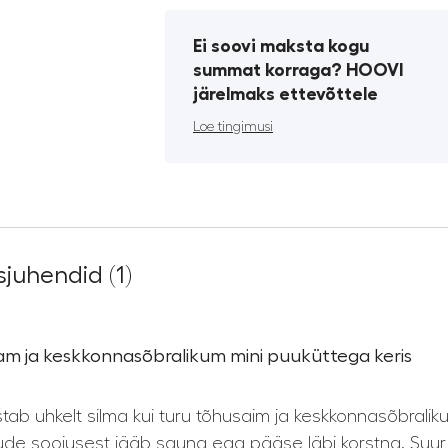
Ei soovi maksta kogu
summat korraga? HOOVI
järelmaks ettevõttele
Loe tingimusi
juhendid (1)
m ja keskkonnasõbralikum mini puuküttega keris
b uhkelt silma kui turu tõhusaim ja keskkonnasõbraliku
uude soojusest jääb sauna ega pääse läbi korstna. Suu