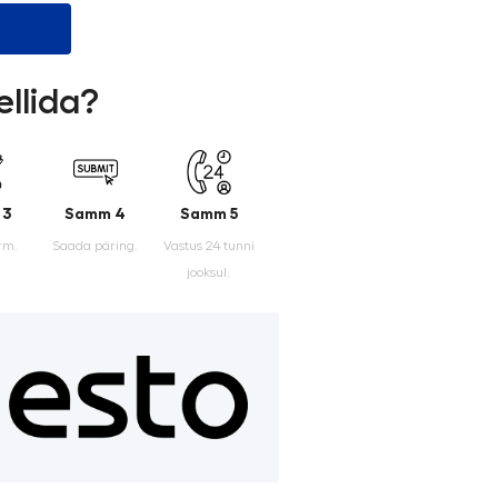
ellida?
 3
Samm 4
Samm 5
rm.
Saada päring.
Vastus 24 tunni
jooksul.