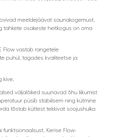
g soovivad meeldejäävat saunakogemust.
ng tahkete osakeste heitkogus on oma
E Flow vastab rangetele
e puhul, tagades kvaliteetse ja
 kive.
alsed väljalõiked suunavad õhu liikumist
temperatuur püsib stabiilsem ning kütmine
da tõstab küttest tekkivat soojushulka
funktsionaalsust. Kerise Flow-