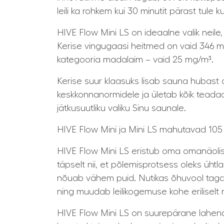
leili ka rohkem kui 30 minutit pärast tule k
HIVE Flow Mini LS on ideaalne valik neil
Kerise vingugaasi heitmed on vaid 346 m
kategooria madalaim – vaid 25 mg/m³.
Kerise suur klaasuks lisab sauna hubast
keskkonnanormidele ja ületab kõik teadao
jätkusuutliku valiku Sinu saunale.
HIVE Flow Mini ja Mini LS mahutavad 105 
HIVE Flow Mini LS eristub oma omanäolise 
täpselt nii, et põlemisprotsess oleks ühtl
nõuab vähem puid. Nutikas õhuvool tagab,
ning muudab leilikogemuse kohe eriliselt 
HIVE Flow Mini LS on suurepärane lahendu