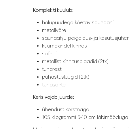
Komplekti kuulub:
halupuudega köetav saunaahi
metallvõre
saunaahju paigaldus- ja kasutusjuhe
kuumakindel kinnas
splindid
metallist kinnitusplaadid (2tk)
tuharest
puhastusluugid (2tk)
tuhasahtel
Keris vajab juurde:
ühendust korstnaga
105 kilogrammi 5-10 cm läbimõõdug