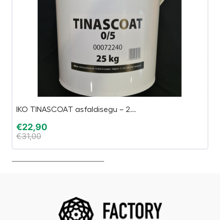
IKO TINASCOAT asfaldisegu – 2...
J
€
22,90
€
€
31,00
€