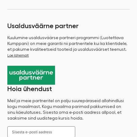
Usaldusväärne partner
Kuulumine usaldusväärse partneri programmi (Luotettava
Kumppani) on meie garantii nii partneritele kui ka klientidele,
et pakume kvaliteetseid tooteid ja usaldusväärset teenust.
Loe lähemalt
Hoia ühendust
Meil ja meie partneritel on palju suurepäraseid allahindlusi
kogu maailmast. Kogu maailma parimad pakkumised on
sinu käeulatuses. Sisesta oma e-posti aadress allpool, et
saaksime sind uudistega kursis hoida.