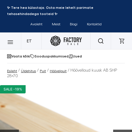
✨ Tere hea külastaja. Osta meie lehelt parimate
tehasehindadega tooteid ✨
Avaleht
Meist
Blogi
Kontaktid
ET
Vaata kõiki
Sooduspakkumised
Uued
/
/
/
/ Höövellaud kuusk AB SHP
Esileht
Üldehitus
Puit
Höövelpuit
28×70
SALE -19%