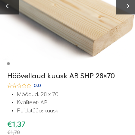
Höövellaud kuusk AB SHP 28×70
0.0
Mõõdud: 28 x 70
Kvaliteet: AB
Puidutüüp: kuusk
€
1,37
€
1,70