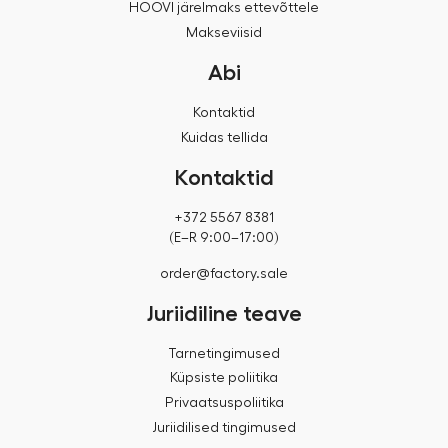
HOOVI järelmaks ettevõttele
Makseviisid
Abi
Kontaktid
Kuidas tellida
Kontaktid
+372 5567 8381
(E–R 9:00–17:00)
order@factory.sale
Juriidiline teave
Tarnetingimused
Küpsiste poliitika
Privaatsuspoliitika
Juriidilised tingimused