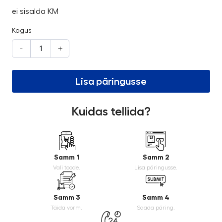
ei sisalda KM
Kogus
-
+
Lisa päringusse
Kuidas tellida?
Samm 1
Samm 2
Vali toode.
Lisa päringusse.
Samm 3
Samm 4
Täida vorm.
Saada päring.