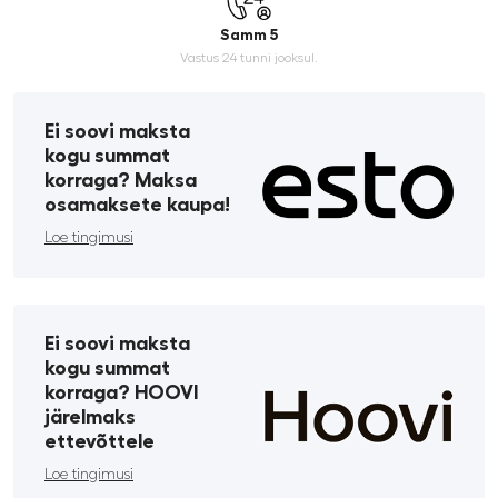
Samm 5
Vastus 24 tunni jooksul.
Ei soovi maksta
kogu summat
korraga? Maksa
osamaksete kaupa!
Loe tingimusi
Ei soovi maksta
kogu summat
korraga? HOOVI
järelmaks
ettevõttele
Loe tingimusi