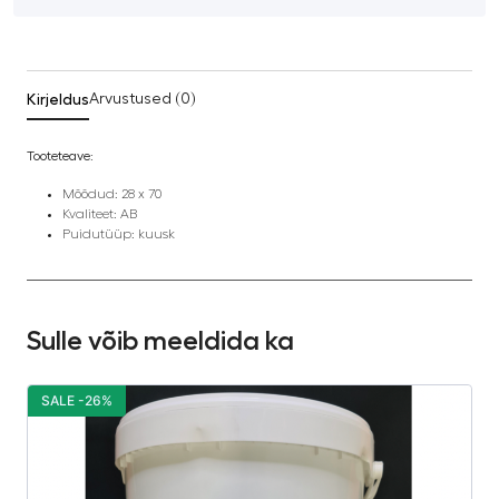
Kirjeldus
Arvustused (0)
Tooteteave:
Mõõdud: 28 x 70
Kvaliteet: AB
Puidutüüp: kuusk
Sulle võib meeldida ka
SALE -26%
S