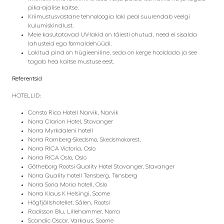
pika-ajalise kaitse.
Kriimustusvastane tehnoloogia laki peal suurendab veelgi
kulumiskindlust.
Meie kasutatavad UV-lakid on täiesti ohutud, need ei sisalda
lahusteid ega formaldehüüdi.
Lakitud pind on hügieeniline, seda on kerge hooldada ja see
tagab hea kaitse mustuse eest.
Referentsid
HOTELLID:
Consto Rica Hotell Narvik, Narvik
Norra Clarion Hotel, Stavanger
Norra Myrkdaleni hotell
Norra Ramberg-Skedsmo, Skedsmokorest,
Norra RICA Victoria, Oslo
Norra RICA Oslo, Oslo
Götheborg Rootsi Quality Hotel Stavanger, Stavanger
Norra Quality hotell Tønsberg, Tønsberg
Norra Soria Moria hotell, Oslo
Norra Klaus K
Helsingi, Soome
Högfjällshotellet, Sälen, Rootsi
Radisson Blu, Lillehammer, Norra
Scandic Oscar, Varkaus, Soome