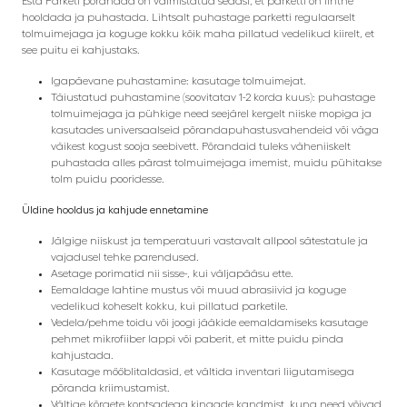
Esta Parketi põrandad on valmistatud sedasi, et parketti on lihtne
hooldada ja puhastada. Lihtsalt puhastage parketti regulaarselt
tolmuimejaga ja koguge kokku kõik maha pillatud vedelikud kiirelt, et
see puitu ei kahjustaks.
Igapäevane puhastamine: kasutage tolmuimejat.
Täiustatud puhastamine (soovitatav 1-2 korda kuus): puhastage
tolmuimejaga ja pühkige need seejärel kergelt niiske mopiga ja
kasutades universaalseid põrandapuhastusvahendeid või väga
väikest kogust sooja seebivett. Põrandaid tuleks väheniiskelt
puhastada alles pärast tolmuimejaga imemist, muidu pühitakse
tolm puidu pooridesse.
Üldine hooldus ja kahjude ennetamine
Jälgige niiskust ja temperatuuri vastavalt allpool sätestatule ja
vajadusel tehke parendused.
Asetage porimatid nii sisse-, kui väljapääsu ette.
Eemaldage lahtine mustus või muud abrasiivid ja koguge
vedelikud koheselt kokku, kui pillatud parketile.
Vedela/pehme toidu või joogi jääkide eemaldamiseks kasutage
pehmet mikrofiiber lappi või paberit, et mitte puidu pinda
kahjustada.
Kasutage mööblitaldasid, et vältida inventari liigutamisega
põranda kriimustamist.
Vältige kõrgete kontsadega kingade kandmist, kuna need võivad