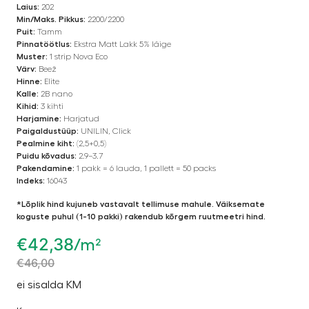
Laius:
202
Min/Maks. Pikkus:
2200/2200
Puit:
Tamm
Pinnatöötlus:
Ekstra Matt Lakk 5% läige
Muster:
1 strip Nova Eco
Värv:
Beež
Hinne:
Elite
Kalle:
2B nano
Kihid:
3 kihti
Harjamine:
Harjatud
Paigaldustüüp:
UNILIN, Click
Pealmine kiht:
(2,5+0,5)
Puidu kõvadus:
2.9–3.7
Pakendamine:
1 pakk = 6 lauda, 1 pallett = 50 packs
Indeks:
16043
*Lõplik hind kujuneb vastavalt tellimuse mahule. Väiksemate
koguste puhul (1-10 pakki) rakendub kõrgem ruutmeetri hind.
€
42,38
/m²
€
46,00
ei sisalda KM