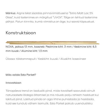
Märkus:
Algne tekst sisaldas pinnaviimistlusena “Extra Matt Lac 5%
Gloss”, kuid tootenimes on märgitud “UV-Oil”. Tõlge on tehtud tootenime
põhjal. Palun kinnita, kumb viimistlus on õige, kui soovid täpsustust.
Konstruktsioon
NOVA, paksus 13 mm, koosneb: Pealmine kiht: 3 mm / Keskmine kiht: 8,5
mm kuusk / Alumine kiht: 1,5 mm
Ülaosa: täistammepuit / Keskkiht: kuusk / Aluskiht: kasevineer
Miks valida Esta Parket?
Innovatsioon
Tänapäeva trend on looduslik pind, mida tavaliselt saavutab ainult
naturaalsete õlidega õlitamisel ja mis nõuab palju rohkem hooldust kui
lakitud pind. Lakitud pinda on aga lihtne puhastada ja hooldada,
kuid see tundub vähem loomulik. Esta Parket pakub uuenduslikku