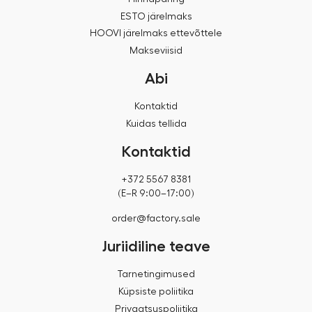
ESTO järelmaks
HOOVI järelmaks ettevõttele
Makseviisid
Abi
Kontaktid
Kuidas tellida
Kontaktid
+372 5567 8381
(E–R 9:00–17:00)
order@factory.sale
Juriidiline teave
Tarnetingimused
Küpsiste poliitika
Privaatsuspoliitika