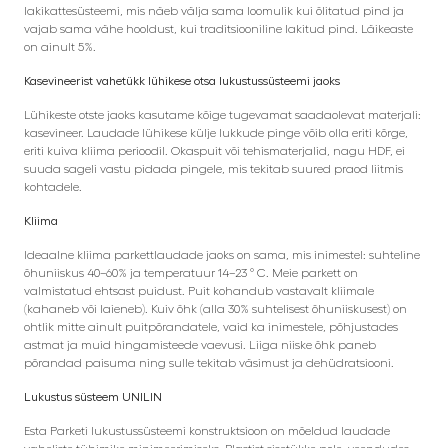
lakikattesüsteemi, mis näeb välja sama loomulik kui õlitatud pind ja
vajab sama vähe hooldust, kui traditsiooniline lakitud pind. Läikeaste
on ainult 5%.
Kasevineerist vahetükk lühikese otsa lukustussüsteemi jaoks
Lühikeste otste jaoks kasutame kõige tugevamat saadaolevat materjali:
kasevineer. Laudade lühikese külje lukkude pinge võib olla eriti kõrge,
eriti kuiva kliima perioodil. Okaspuit või tehismaterjalid, nagu HDF, ei
suuda sageli vastu pidada pingele, mis tekitab suured praod liitmis
kohtadele.
Kliima
Ideaalne kliima parkettlaudade jaoks on sama, mis inimestel: suhteline
õhuniiskus 40–60% ja temperatuur 14–23 ° C. Meie parkett on
valmistatud ehtsast puidust. Puit kohandub vastavalt kliimale
(kahaneb või laieneb). Kuiv õhk (alla 30% suhtelisest õhuniiskusest) on
ohtlik mitte ainult puitpõrandatele, vaid ka inimestele, põhjustades
astmat ja muid hingamisteede vaevusi. Liiga niiske õhk paneb
põrandad paisuma ning sulle tekitab väsimust ja dehüdratsiooni.
Lukustus süsteem UNILIN
Esta Parketi lukustussüsteemi konstruktsioon on mõeldud laudade