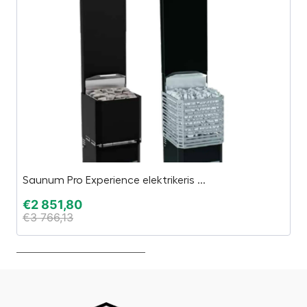
Saunum Pro Experience elektrikeris ...
“4
€
2 851,80
€
€
3 766,13
€