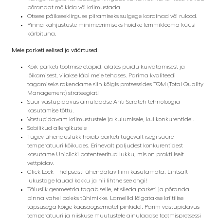
põrandat mõlkida või kriimustada.
Otsese päikesekiirguse piiramiseks sulgege kardinad või rulood.
Pinna kahjustuste minimeerimiseks hoidke lemmiklooma küüsi
kärbituna.
Meie parketi eelised ja väärtused:
Kõik parketi tootmise etapid, alates puidu kuivatamisest ja
lõikamisest, viiakse läbi meie tehases. Parima kvaliteedi
tagamiseks rakendame siin kõigis protsessides TQM (Total Quality
Management) strateegiat!
Suur vastupidavus ainulaadse Anti-Scratch tehnoloogia
kasutamise tõttu.
Vastupidavam kriimustustele ja kulumisele, kui konkurentidel.
Sobilikud allergikutele
Tugev ühenduslukk hoiab parketi tugevalt isegi suure
temperatuuri kõikudes. Erinevalt paljudest konkurentidest
kasutame Uniclicki patenteeritud lukku, mis on praktiliselt
vettpidav.
Click Lock – hõlpsasti ühendatav liimi kasutamata. Lihtsalt
lukustage lauad kokku ja nii lihtne see ongi!
Täiuslik geomeetria tagab selle, et sileda parketi ja põranda
pinna vahel poleks tühimikke. Lamellid lõigatakse kriitilise
täpsusega kõige kaasaegsematel pinkidel. Parim vastupidavus
temperatuuri ja niiskuse muutustele ainulaadse tootmisprotsessi