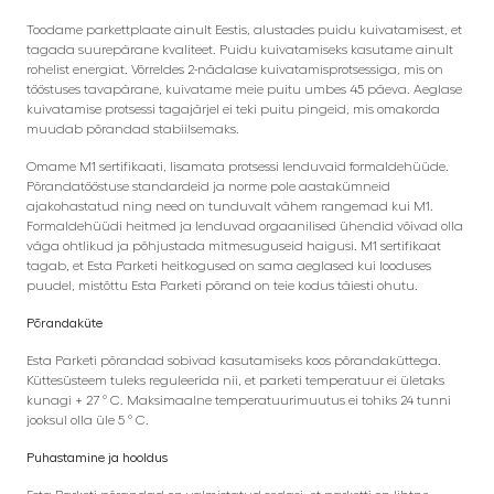
Toodame parkettplaate ainult Eestis, alustades puidu kuivatamisest, et
tagada suurepärane kvaliteet. Puidu kuivatamiseks kasutame ainult
rohelist energiat. Võrreldes 2-nädalase kuivatamisprotsessiga, mis on
tööstuses tavapärane, kuivatame meie puitu umbes 45 päeva. Aeglase
kuivatamise protsessi tagajärjel ei teki puitu pingeid, mis omakorda
muudab põrandad stabiilsemaks.
Omame M1 sertifikaati, lisamata protsessi lenduvaid formaldehüüde.
Põrandatööstuse standardeid ja norme pole aastakümneid
ajakohastatud ning need on tunduvalt vähem rangemad kui M1.
Formaldehüüdi heitmed ja lenduvad orgaanilised ühendid võivad olla
väga ohtlikud ja põhjustada mitmesuguseid haigusi. M1 sertifikaat
tagab, et Esta Parketi heitkogused on sama aeglased kui looduses
puudel, mistõttu Esta Parketi põrand on teie kodus täiesti ohutu.
Põrandaküte
Esta Parketi põrandad sobivad kasutamiseks koos põrandaküttega.
Küttesüsteem tuleks reguleerida nii, et parketi temperatuur ei ületaks
kunagi + 27 ° C. Maksimaalne temperatuurimuutus ei tohiks 24 tunni
jooksul olla üle 5 ° C.
Puhastamine ja hooldus