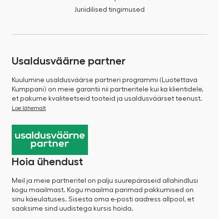
Juriidilised tingimused
Usaldusväärne partner
Kuulumine usaldusväärse partneri programmi (Luotettava
Kumppani) on meie garantii nii partneritele kui ka klientidele,
et pakume kvaliteetseid tooteid ja usaldusväärset teenust.
Loe lähemalt
Hoia ühendust
Meil ja meie partneritel on palju suurepäraseid allahindlusi
kogu maailmast. Kogu maailma parimad pakkumised on
sinu käeulatuses. Sisesta oma e-posti aadress allpool, et
saaksime sind uudistega kursis hoida.