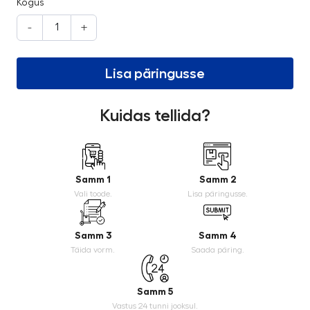
Kogus
-
+
Lisa päringusse
Kuidas tellida?
Samm 1
Samm 2
Vali toode.
Lisa päringusse.
Samm 3
Samm 4
Täida vorm.
Saada päring.
Samm 5
Vastus 24 tunni jooksul.