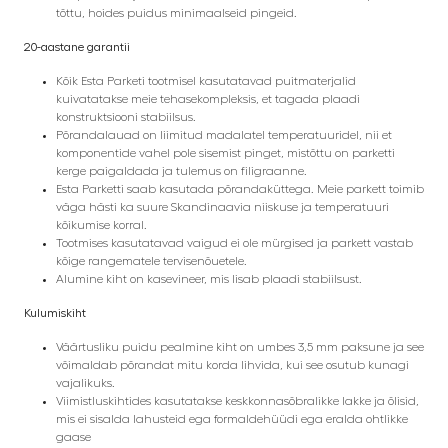
tõttu, hoides puidus minimaalseid pingeid.
20-aastane garantii
Kõik Esta Parketi tootmisel kasutatavad puitmaterjalid
kuivatatakse meie tehasekompleksis, et tagada plaadi
konstruktsiooni stabiilsus.
Põrandalauad on liimitud madalatel temperatuuridel, nii et
komponentide vahel pole sisemist pinget, mistõttu on parketti
kerge paigaldada ja tulemus on filigraanne.
Esta Parketti saab kasutada põrandaküttega. Meie parkett toimib
väga hästi ka suure Skandinaavia niiskuse ja temperatuuri
kõikumise korral.
Tootmises kasutatavad vaigud ei ole mürgised ja parkett vastab
kõige rangematele tervisenõuetele.
Alumine kiht on kasevineer, mis lisab plaadi stabiilsust.
Kulumiskiht
Väärtusliku puidu pealmine kiht on umbes 3,5 mm paksune ja see
võimaldab põrandat mitu korda lihvida, kui see osutub kunagi
vajalikuks.
Viimistluskihtides kasutatakse keskkonnasõbralikke lakke ja õlisid,
mis ei sisalda lahusteid ega formaldehüüdi ega eralda ohtlikke
gaase