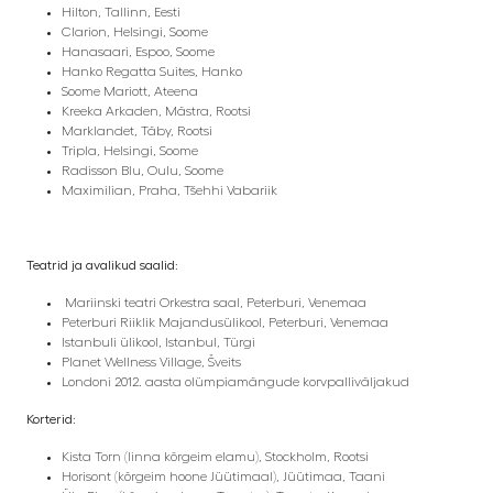
Hilton, Tallinn, Eesti
Clarion, Helsingi, Soome
Hanasaari, Espoo, Soome
Hanko Regatta Suites, Hanko
Soome Mariott, Ateena
Kreeka Arkaden, Mästra, Rootsi
Marklandet, Täby, Rootsi
Tripla, Helsingi, Soome
Radisson Blu, Oulu, Soome
Maximilian, Praha, Tšehhi Vabariik
Teatrid ja avalikud saalid:
Mariinski teatri Orkestra saal, Peterburi, Venemaa
Peterburi Riiklik Majandusülikool, Peterburi, Venemaa
Istanbuli ülikool, Istanbul, Türgi
Planet Wellness Village, Šveits
Londoni 2012. aasta olümpiamängude korvpalliväljakud
Korterid:
Kista Torn (linna kõrgeim elamu), Stockholm, Rootsi
Horisont (kõrgeim hoone Jüütimaal), Jüütimaa, Taani