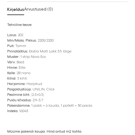
Kirjeldus
Arvustused (0)
Tehniline teave:
Laius:
202
Min/Maks. Pikkus:
2200/2200
Puit:
Tamm
Pinnatöötlus:
Ekstra Matt Lakk 5% läige
Muster:
1 strip Nova Eco
Värv:
Beež
Hinne:
Elite
Kalle:
2B nano
Kihid:
3 kihti
Harjamine:
Harjatud
Paigaldustüüp:
UNILIN, Click
Pealmine kiht:
(2,5+0,5)
Puidu kõvadus:
2.9–3.7
Pakendamine:
1 pakk = 6 lauda, 1 pallett = 50 packs
Indeks:
16043
Müüme pakendi kaupa. Hind antud m2 kohta.