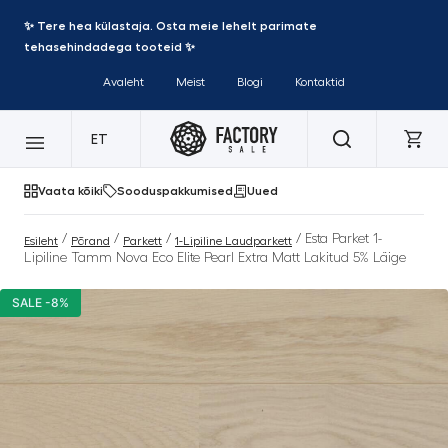
✨ Tere hea külastaja. Osta meie lehelt parimate
tehasehindadega tooteid ✨
Avaleht
Meist
Blogi
Kontaktid
ET
Vaata kõiki
Sooduspakkumised
Uued
/
/
/
/ Esta Parket 1-
Esileht
Põrand
Parkett
1-Lipiline Laudparkett
Lipiline Tamm Nova Eco Elite Pearl Extra Matt Lakitud 5% Läige
SALE -8%