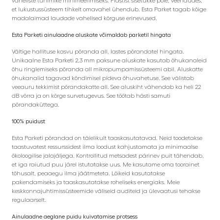
vaheliste tühimike minimeerimiseks. Plastist sisetükke pole, veendudes,
et lukustussüsteem tihkelt omavahel ühendub. Esta Parket tagab kõige
madalaimad laudade vahelised kõrguse erinevused.
Esta Parketi ainulaadne aluskate võimaldab parketil hingata
Vältige hallituse kasvu põranda all, lastes põrandatel hingata.
Unikaalne Esta Parketi 2,3 mm paksune aluskate kasutab õhukanaleid
õhu ringlemiseks põranda all mikropumpamissüsteemi abil. Aluskatte
õhukanalid tagavad kõndimisel pideva õhuvahetuse. See välistab
veeauru tekkimist põrandakatte all. See aluskiht vähendab ka heli 22
dB võrra ja on kõrge survetugevus. See töötab hästi samuti
põrandaküttega.
100% puidust
Esta Parketi põrandad on täielikult taaskasutatavad. Neid toodetakse
taastuvatest ressurssidest ilma loodust kahjustamata ja minimaalse
ökoloogilise jalajäljega. Kontrollitud metsadest pärinev puit tähendab,
et iga raiutud puu järel istutatakse uus. Me kasutame oma toorainet
tõhusalt, peaaegu ilma jäätmeteta. Lõikeid kasutatakse
pakendamiseks ja taaskasutatakse roheliseks energiaks. Meie
keskkonnajuhtimissüsteemide väliseid auditeid ja ülevaatusi tehakse
regulaarselt.
Ainulaadne aeglane puidu kuivatamise protsess