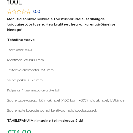
100L
0.0
Mahutid sobivad kõikidele tööstusharudele, sealhulgas
toiduainetööstusele. Hea kvaliteet hea konkurentsivõimelise
hinnaga!
Tehniline teave:
Tootekood: V100
Mõõtmed: 650/480 mm
Täiteava diameeter: 220 mm
Seina paksus: 3.5 mm
Küljes on 1 keermega ava 3/4 tolli
Suure tugevusega, külmakindel (-40C kuni +60C), toidukindel, UV-kindel
Suuremate koguste puhul kehtivad hulgisoodustused.
TÄHELEPANU! Minimaalne tellimiskogus 5 tk!
€
74,00