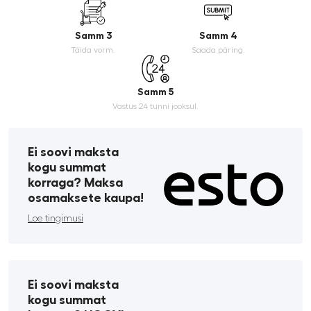
Samm 3
Samm 4
Täida vorm.
Saada päring.
Samm 5
Vastus 24 tunni jooksul.
Ei soovi maksta
kogu summat
korraga? Maksa
osamaksete kaupa!
Loe tingimusi
Ei soovi maksta
kogu summat