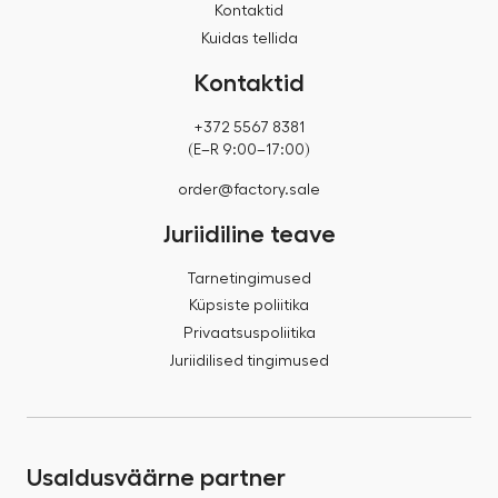
Kontaktid
Kuidas tellida
Kontaktid
+372 5567 8381
(E–R 9:00–17:00)
order@factory.sale
Juriidiline teave
Tarnetingimused
Küpsiste poliitika
Privaatsuspoliitika
Juriidilised tingimused
Usaldusväärne partner