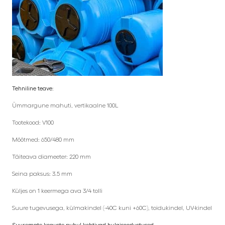
Tehniline teave:
Ümmargune mahuti, vertikaalne 100L
Tootekood: V100
Mõõtmed: 650/480 mm
Täiteava diameeter: 220 mm
Seina paksus: 3.5 mm
Küljes on 1 keermega ava 3/4 tolli
Suure tugevusega, külmakindel (-40C kuni +60C), toidukindel, UV-kindel
Suuremate koguste puhul kehtivad hulgisoodustused.