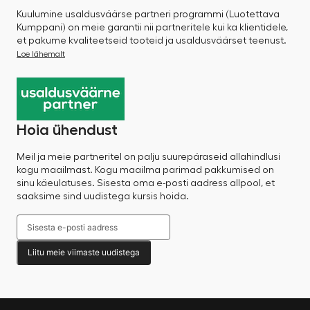
Kuulumine usaldusväärse partneri programmi (Luotettava
Kumppani) on meie garantii nii partneritele kui ka klientidele,
et pakume kvaliteetseid tooteid ja usaldusväärset teenust.
Loe lähemalt
Hoia ühendust
Meil ja meie partneritel on palju suurepäraseid allahindlusi
kogu maailmast. Kogu maailma parimad pakkumised on
sinu käeulatuses. Sisesta oma e-posti aadress allpool, et
saaksime sind uudistega kursis hoida.
Liitu meie viimaste uudistega