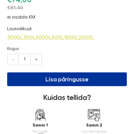
€
81,40
ei sisalda KM
Lisavalikud:
3000L
300L
5000L
500L
1500L
2000L
Kogus
-
+
Lisa päringusse
Kuidas tellida?
Samm 1
Samm 2
Vali toode.
Lisa päringusse.