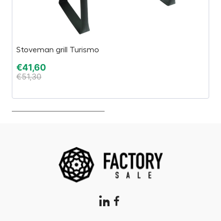
Stoveman grill Turismo
Ç
€
41,60
€
€
51,30
€