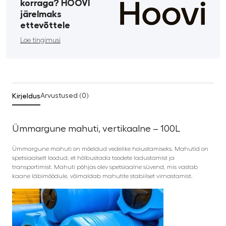
korraga? HOOVI
järelmaks
ettevõttele
Loe tingimusi
Kirjeldus
Arvustused (0)
Ümmargune mahuti, vertikaalne – 100L
Ümmargune mahuti on mõeldud vedelike hoiustamiseks. Mahutid on
spetsiaalselt loodud, et hõlbustada toodete ladustamist ja
transportimist. Mahuti põhjas olev spetsiaalne süvend, mis vastab
kaane läbimõõdule, võimaldab mahutite stabiilset virnastamist.