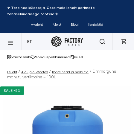
✨ Tere hea külastaja. Osta meie lehelt parimate
tehasehindadega tooteid ✨
Avaleht
Meist
Blogi
Kontaktid
ET
Vaata kõiki
Sooduspakkumised
Uued
/
/
/ Ümmargune
Esileht
Aia- ja õuetooted
Konteinerid ja mahutid
mahuti, vertikaalne – 100L
SALE -9%