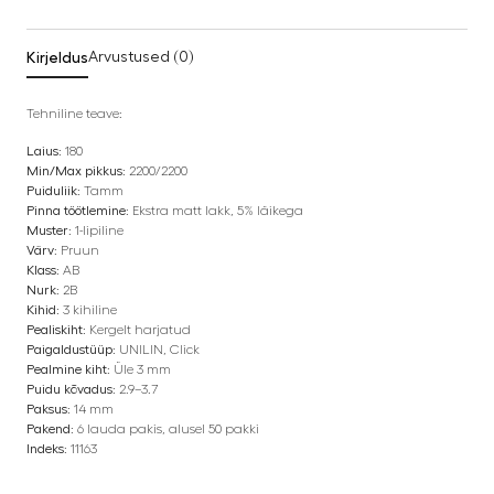
Kirjeldus
Arvustused (0)
Tehniline teave:
Laius:
180
Min/Max pikkus:
2200/2200
Puiduliik:
Tamm
Pinna töötlemine:
Ekstra matt lakk, 5% läikega
Muster:
1-lipiline
Värv:
Pruun
Klass:
AB
Nurk:
2B
Kihid:
3 kihiline
Pealiskiht:
Kergelt harjatud
Paigaldustüüp:
UNILIN, Click
Pealmine kiht:
Üle 3 mm
Puidu kõvadus:
2.9–3.7
Paksus:
14 mm
Pakend:
6 lauda pakis, alusel 50 pakki
Indeks:
11163