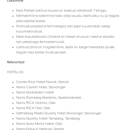
Lakkimine
Esta Parketi lakitud lauad on kaetud vähemalt 7 kihiga.
Mitmekihiline lakkimine toob välja puidu loomuliku ilu ja tagab
pika-ajalise kaitse.
Kriimustusvastane tehnoloogia laki peal suurendab veelgi
kulumiskindlust.
Meie kasutatavad UV-lakid on täiesti ohutud, need ei sisalda
lahusteid ega formaldehüüdi.
Lakitud pind on hügieeniline, seda on kerge hooldada ja see
tagab hea kaitse mustuse eest.
Referentsid
HOTELLID:
Consto Rica Hotell Narvik, Narvik
Norra Clarion Hotel, Stavanger
Norra Myrkdaleni hotell
Norra Ramberg-Skedsmo, Skedsmokorest,
Norra RICA Victoria, Oslo
Norra RICA Oslo, Oslo
Götheborg Rootsi Quality Hotel Stavanger, Stavanger
Norra Quality hotell Tønsberg, Tønsberg
Norra Soria Moria hotell, Oslo
Norra Klaus K
Helsingi, Soome