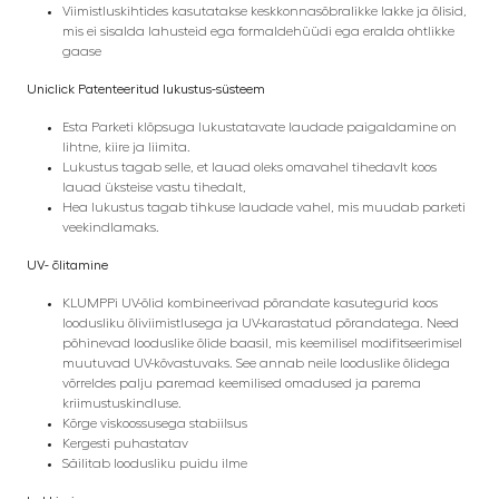
Viimistluskihtides kasutatakse keskkonnasõbralikke lakke ja õlisid,
mis ei sisalda lahusteid ega formaldehüüdi ega eralda ohtlikke
gaase
Uniclick Patenteeritud lukustus-süsteem
Esta Parketi klõpsuga lukustatavate laudade paigaldamine on
lihtne, kiire ja liimita.
Lukustus tagab selle, et lauad oleks omavahel tihedavlt koos
lauad üksteise vastu tihedalt,
Hea lukustus tagab tihkuse laudade vahel, mis muudab parketi
veekindlamaks.
UV- õlitamine
KLUMPPi UV-õlid kombineerivad põrandate kasutegurid koos
loodusliku õliviimistlusega ja UV-karastatud põrandatega. Need
põhinevad looduslike õlide baasil, mis keemilisel modifitseerimisel
muutuvad UV-kõvastuvaks.
See annab neile looduslike õlidega
võrreldes palju paremad keemilised omadused ja parema
kriimustuskindluse.
Kõrge viskoossusega stabiilsus
Kergesti puhastatav
Säilitab loodusliku puidu ilme