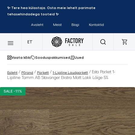
✨ Tere hea külastaja. Osta meie lehelt parimate
tehasehindadega tooteid ✨
Avaleht
Meist
Blogi
Kontaktid
ET
Vaata kõiki
Sooduspakkumised
Uued
/
/
/
/ Esta Parket 1-
Esileht
Põrand
Parkett
1-Lipiline Laudparkett
Lipiline Tamm AB Stavanger Ekstra Matt Lakk Läige 5%
SALE -11%