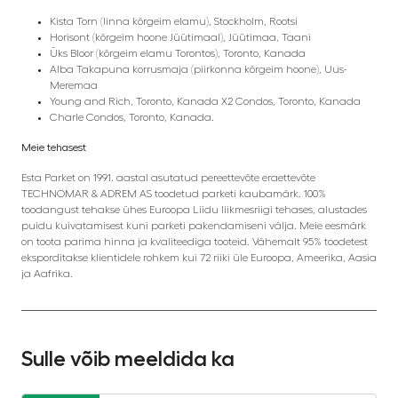
Kista Torn (linna kõrgeim elamu), Stockholm, Rootsi
Horisont (kõrgeim hoone Jüütimaal), Jüütimaa, Taani
Üks Bloor (kõrgeim elamu Torontos), Toronto, Kanada
Alba Takapuna korrusmaja (piirkonna kõrgeim hoone), Uus-
Meremaa
Young and Rich, Toronto, Kanada X2 Condos, Toronto, Kanada
Charle Condos, Toronto, Kanada.
Meie tehasest
Esta Parket on 1991. aastal asutatud pereettevõte eraettevõte
TECHNOMAR & ADREM AS toodetud parketi kaubamärk. 100%
toodangust tehakse ühes Euroopa Liidu liikmesriigi tehases, alustades
puidu kuivatamisest kuni parketi pakendamiseni välja. Meie eesmärk
on toota parima hinna ja kvaliteediga tooteid. Vähemalt 95% toodetest
eksporditakse klientidele rohkem kui 72 riiki üle Euroopa, Ameerika, Aasia
ja Aafrika.
Sulle võib meeldida ka