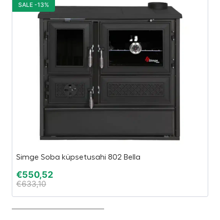
SALE -13%
S
Simge Soba küpsetusahi 802 Bella
P
€
550,52
€
€
633,10
€