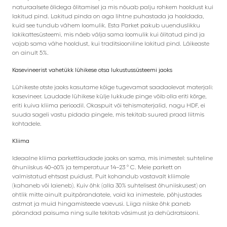
naturaalsete õlidega õlitamisel ja mis nõuab palju rohkem hooldust kui
lakitud pind. Lakitud pinda on aga lihtne puhastada ja hooldada,
kuid see tundub vähem loomulik. Esta Parket pakub uuenduslikku
lakikattesüsteemi, mis näeb välja sama loomulik kui õlitatud pind ja
vajab sama vähe hooldust, kui traditsiooniline lakitud pind. Läikeaste
on ainult 5%.
Kasevineerist vahetükk lühikese otsa lukustussüsteemi jaoks
Lühikeste otste jaoks kasutame kõige tugevamat saadaolevat materjali:
kasevineer. Laudade lühikese külje lukkude pinge võib olla eriti kõrge,
eriti kuiva kliima perioodil. Okaspuit või tehismaterjalid, nagu HDF, ei
suuda sageli vastu pidada pingele, mis tekitab suured praod liitmis
kohtadele.
Kliima
Ideaalne kliima parkettlaudade jaoks on sama, mis inimestel: suhteline
õhuniiskus 40–60% ja temperatuur 14–23 ° C. Meie parkett on
valmistatud ehtsast puidust. Puit kohandub vastavalt kliimale
(kahaneb või laieneb). Kuiv õhk (alla 30% suhtelisest õhuniiskusest) on
ohtlik mitte ainult puitpõrandatele, vaid ka inimestele, põhjustades
astmat ja muid hingamisteede vaevusi. Liiga niiske õhk paneb
põrandad paisuma ning sulle tekitab väsimust ja dehüdratsiooni.