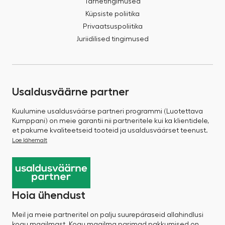
Tarnetingimused
Küpsiste poliitika
Privaatsuspoliitika
Juriidilised tingimused
Usaldusväärne partner
Kuulumine usaldusväärse partneri programmi (Luotettava
Kumppani) on meie garantii nii partneritele kui ka klientidele,
et pakume kvaliteetseid tooteid ja usaldusväärset teenust.
Loe lähemalt
Hoia ühendust
Meil ja meie partneritel on palju suurepäraseid allahindlusi
kogu maailmast. Kogu maailma parimad pakkumised on