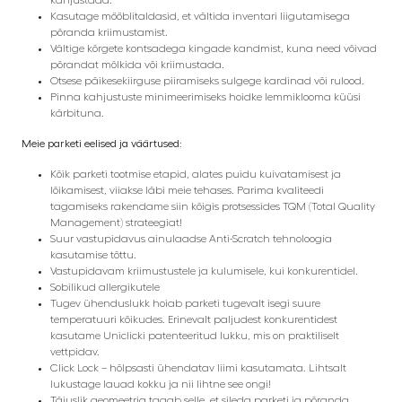
Kasutage mööblitaldasid, et vältida inventari liigutamisega
põranda kriimustamist.
Vältige kõrgete kontsadega kingade kandmist, kuna need võivad
põrandat mõlkida või kriimustada.
Otsese päikesekiirguse piiramiseks sulgege kardinad või rulood.
Pinna kahjustuste minimeerimiseks hoidke lemmiklooma küüsi
kärbituna.
Meie parketi eelised ja väärtused:
Kõik parketi tootmise etapid, alates puidu kuivatamisest ja
lõikamisest, viiakse läbi meie tehases. Parima kvaliteedi
tagamiseks rakendame siin kõigis protsessides TQM (Total Quality
Management) strateegiat!
Suur vastupidavus ainulaadse Anti-Scratch tehnoloogia
kasutamise tõttu.
Vastupidavam kriimustustele ja kulumisele, kui konkurentidel.
Sobilikud allergikutele
Tugev ühenduslukk hoiab parketi tugevalt isegi suure
temperatuuri kõikudes. Erinevalt paljudest konkurentidest
kasutame Uniclicki patenteeritud lukku, mis on praktiliselt
vettpidav.
Click Lock – hõlpsasti ühendatav liimi kasutamata. Lihtsalt
lukustage lauad kokku ja nii lihtne see ongi!
Täiuslik geomeetria tagab selle, et sileda parketi ja põranda