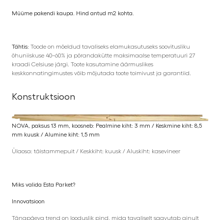
Müüme pakendi kaupa. Hind antud m2 kohta.
Tähtis:
Toode on mõeldud tavaliseks elamukasutuseks soovitusliku
õhuniiskuse 40–60% ja põrandakütte maksimaalse temperatuuri 27
kraadi Celsiuse järgi. Toote kasutamine äärmuslikes
keskkonnatingimustes võib mõjutada toote toimivust ja garantiid.
Konstruktsioon
NOVA, paksus 13 mm, koosneb: Pealmine kiht: 3 mm / Keskmine kiht: 8,5
mm kuusk / Alumine kiht: 1,5 mm
Ülaosa: täistammepuit / Keskkiht: kuusk / Aluskiht: kasevineer
Miks valida Esta Parket?
Innovatsioon
Tänapäeva trend on looduslik pind, mida tavaliselt saavutab ainult