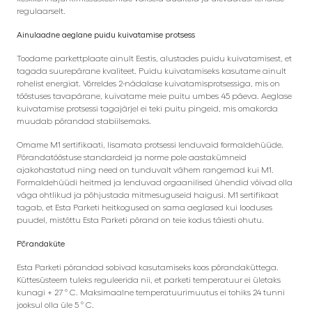
regulaarselt.
Ainulaadne aeglane puidu kuivatamise protsess
Toodame parkettplaate ainult Eestis, alustades puidu kuivatamisest, et
tagada suurepärane kvaliteet. Puidu kuivatamiseks kasutame ainult
rohelist energiat. Võrreldes 2-nädalase kuivatamisprotsessiga, mis on
tööstuses tavapärane, kuivatame meie puitu umbes 45 päeva. Aeglase
kuivatamise protsessi tagajärjel ei teki puitu pingeid, mis omakorda
muudab põrandad stabiilsemaks.
Omame M1 sertifikaati, lisamata protsessi lenduvaid formaldehüüde.
Põrandatööstuse standardeid ja norme pole aastakümneid
ajakohastatud ning need on tunduvalt vähem rangemad kui M1.
Formaldehüüdi heitmed ja lenduvad orgaanilised ühendid võivad olla
väga ohtlikud ja põhjustada mitmesuguseid haigusi. M1 sertifikaat
tagab, et Esta Parketi heitkogused on sama aeglased kui looduses
puudel, mistõttu Esta Parketi põrand on teie kodus täiesti ohutu.
Põrandaküte
Esta Parketi põrandad sobivad kasutamiseks koos põrandaküttega.
Küttesüsteem tuleks reguleerida nii, et parketi temperatuur ei ületaks
kunagi + 27 ° C. Maksimaalne temperatuurimuutus ei tohiks 24 tunni
jooksul olla üle 5 ° C.