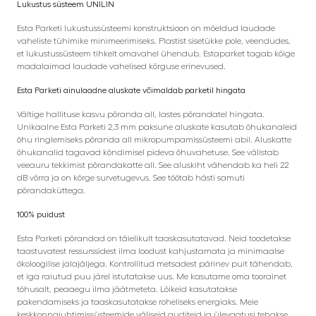
Lukustus süsteem UNILIN
Esta Parketi lukustussüsteemi konstruktsioon on mõeldud laudade
vaheliste tühimike minimeerimiseks. Plastist sisetükke pole, veendudes,
et lukustussüsteem tihkelt omavahel ühendub. Estaparket tagab kõige
madalaimad laudade vahelised kõrguse erinevused.
Esta Parketi ainulaadne aluskate võimaldab parketil hingata
Vältige hallituse kasvu põranda all, lastes põrandatel hingata.
Unikaalne Esta Parketi 2,3 mm paksune aluskate kasutab õhukanaleid
õhu ringlemiseks põranda all mikropumpamissüsteemi abil. Aluskatte
õhukanalid tagavad kõndimisel pideva õhuvahetuse. See välistab
veeauru tekkimist põrandakatte all. See aluskiht vähendab ka heli 22
dB võrra ja on kõrge survetugevus. See töötab hästi samuti
põrandaküttega.
100% puidust
Esta Parketi põrandad on täielikult taaskasutatavad. Neid toodetakse
taastuvatest ressurssidest ilma loodust kahjustamata ja minimaalse
ökoloogilise jalajäljega. Kontrollitud metsadest pärinev puit tähendab,
et iga raiutud puu järel istutatakse uus. Me kasutame oma toorainet
tõhusalt, peaaegu ilma jäätmeteta. Lõikeid kasutatakse
pakendamiseks ja taaskasutatakse roheliseks energiaks. Meie
keskkonnajuhtimissüsteemide väliseid auditeid ja ülevaatusi tehakse