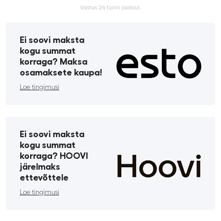
Vastus 24 tunni jooksul.
Ei soovi maksta
kogu summat
korraga? Maksa
osamaksete kaupa!
Loe tingimusi
Ei soovi maksta
kogu summat
korraga? HOOVI
järelmaks
ettevõttele
Loe tingimusi