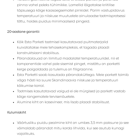
pinna vahel poleks tühimikke. Lamellid lõigatakse kriitilise
täpsusega kõige kaasaegsematel pinkidel. Parim vastupidavus
temperatuuri ja niiskuse muutustele ainulaadse tootmisprotsessi
tõttu, hoides puidus minimaalseid pingeid.
20-aastane garantii
Kõik Esta Parketi tootmisel kasutatavad puitmaterjalid
kuivatatakse meie tehasekompleksis, et tagada plaadi
konstruktsiooni stabiilsus.
Põrandalauad on liimitud madalatel temperatuuridel, nii et
komponentide vahel pole sisemist pinget, mistõttu on parketti
kerge paigaldada ja tulemus on filigraanne.
Esta Parketti saab kasutada põrandaküttega. Meie parkett toimib
väga hästi ka suure Skandinaavia niiskuse ja temperatuuri
kõikumise korral.
Tootmises kasutatavad vaigud ei ole mürgised ja parkett vastab
kõige rangematele tervisenõuetele.
Alumine kiht on kasevineer, mis lisab plaadi stabiilsust.
Kulumiskiht
Väärtusliku puidu pealmine kiht on umbes 3,5 mm paksune ja see
võimaldab põrandat mitu korda lihvida, kui see osutub kunagi
vajalikuks.