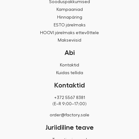
Sooduspakkumised
Kampaaniad
Hinnapäring
ESTO järelmaks
HOOVI järelmaks ettevõttele
Makseviisid
Abi
Kontaktid
Kuidas tellida
Kontaktid
+372 5567 8381
(E–R 9:00–17:00)
order@factory.sale
Juriidiline teave