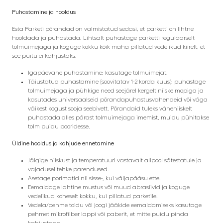
Puhastamine ja hooldus
Esta Parketi põrandad on valmistatud sedasi, et parketti on lihtne
hooldada ja puhastada. Lihtsalt puhastage parketti regulaarselt
tolmuimejaga ja koguge kokku kõik maha pillatud vedelikud kiirelt, et
see puitu ei kahjustaks.
Igapäevane puhastamine: kasutage tolmuimejat.
Täiustatud puhastamine (soovitatav 1-2 korda kuus): puhastage
tolmuimejaga ja pühkige need seejärel kergelt niiske mopiga ja
kasutades universaalseid põrandapuhastusvahendeid või väga
väikest kogust sooja seebivett. Põrandaid tuleks väheniiskelt
puhastada alles pärast tolmuimejaga imemist, muidu pühitakse
tolm puidu pooridesse.
Üldine hooldus ja kahjude ennetamine
Jälgige niiskust ja temperatuuri vastavalt allpool sätestatule ja
vajadusel tehke parendused.
Asetage porimatid nii sisse-, kui väljapääsu ette.
Eemaldage lahtine mustus või muud abrasiivid ja koguge
vedelikud koheselt kokku, kui pillatud parketile.
Vedela/pehme toidu või joogi jääkide eemaldamiseks kasutage
pehmet mikrofiiber lappi või paberit, et mitte puidu pinda
kahjustada.