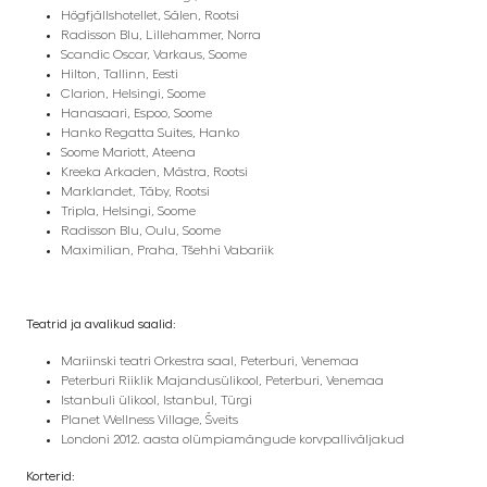
Högfjällshotellet, Sälen, Rootsi
Radisson Blu, Lillehammer, Norra
Scandic Oscar, Varkaus, Soome
Hilton, Tallinn, Eesti
Clarion, Helsingi, Soome
Hanasaari, Espoo, Soome
Hanko Regatta Suites, Hanko
Soome Mariott, Ateena
Kreeka Arkaden, Mästra, Rootsi
Marklandet, Täby, Rootsi
Tripla, Helsingi, Soome
Radisson Blu, Oulu, Soome
Maximilian, Praha, Tšehhi Vabariik
Teatrid ja avalikud saalid:
Mariinski teatri Orkestra saal, Peterburi, Venemaa
Peterburi Riiklik Majandusülikool, Peterburi, Venemaa
Istanbuli ülikool, Istanbul, Türgi
Planet Wellness Village, Šveits
Londoni 2012. aasta olümpiamängude korvpalliväljakud
Korterid: