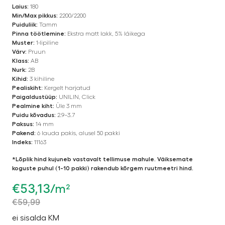
Laius:
180
Min/Max pikkus:
2200/2200
Puiduliik:
Tamm
Pinna töötlemine:
Ekstra matt lakk, 5% läikega
Muster:
1-lipiline
Värv:
Pruun
Klass:
AB
Nurk:
2B
Kihid:
3 kihiline
Pealiskiht:
Kergelt harjatud
Paigaldustüüp:
UNILIN, Click
Pealmine kiht:
Üle 3 mm
Puidu kõvadus:
2.9–3.7
Paksus:
14 mm
Pakend:
6 lauda pakis, alusel 50 pakki
Indeks:
11163
*Lõplik hind kujuneb vastavalt tellimuse mahule. Väiksemate
koguste puhul (1-10 pakki) rakendub kõrgem ruutmeetri hind.
€
53,13
/m²
€
59,99
ei sisalda KM