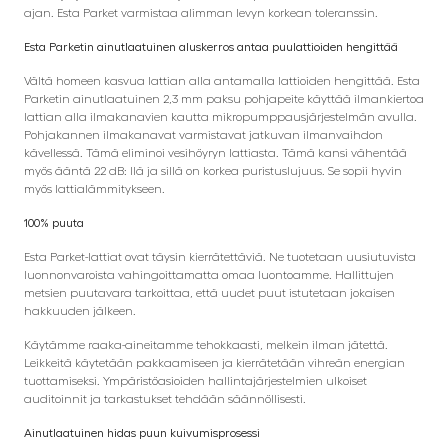
ajan. Esta Parket varmistaa alimman levyn korkean toleranssin.
Esta Parketin ainutlaatuinen aluskerros antaa puulattioiden hengittää
Vältä homeen kasvua lattian alla antamalla lattioiden hengittää. Esta
Parketin ainutlaatuinen 2,3 mm paksu pohjapeite käyttää ilmankiertoa
lattian alla ilmakanavien kautta mikropumppausjärjestelmän avulla.
Pohjakannen ilmakanavat varmistavat jatkuvan ilmanvaihdon
kävellessä. Tämä eliminoi vesihöyryn lattiasta. Tämä kansi vähentää
myös ääntä 22 dB: llä ja sillä on korkea puristuslujuus. Se sopii hyvin
myös lattialämmitykseen.
100% puuta
Esta Parket-lattiat ovat täysin kierrätettäviä. Ne tuotetaan uusiutuvista
luonnonvaroista vahingoittamatta omaa luontoamme. Hallittujen
metsien puutavara tarkoittaa, että uudet puut istutetaan jokaisen
hakkuuden jälkeen.
Käytämme raaka-aineitamme tehokkaasti, melkein ilman jätettä.
Leikkeitä käytetään pakkaamiseen ja kierrätetään vihreän energian
tuottamiseksi. Ympäristöasioiden hallintajärjestelmien ulkoiset
auditoinnit ja tarkastukset tehdään säännöllisesti.
Ainutlaatuinen hidas puun kuivumisprosessi