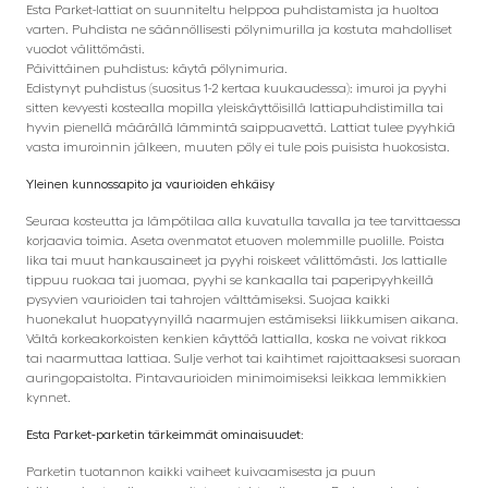
Esta Parket-lattiat on suunniteltu helppoa puhdistamista ja huoltoa
varten. Puhdista ne säännöllisesti pölynimurilla ja kostuta mahdolliset
vuodot välittömästi.
Päivittäinen puhdistus: käytä pölynimuria.
Edistynyt puhdistus (suositus 1-2 kertaa kuukaudessa): imuroi ja pyyhi
sitten kevyesti kostealla mopilla yleiskäyttöisillä lattiapuhdistimilla tai
hyvin pienellä määrällä lämmintä saippuavettä. Lattiat tulee pyyhkiä
vasta imuroinnin jälkeen, muuten pöly ei tule pois puisista huokosista.
Yleinen kunnossapito ja vaurioiden ehkäisy
Seuraa kosteutta ja lämpötilaa alla kuvatulla tavalla ja tee tarvittaessa
korjaavia toimia. Aseta ovenmatot etuoven molemmille puolille. Poista
lika tai muut hankausaineet ja pyyhi roiskeet välittömästi. Jos lattialle
tippuu ruokaa tai juomaa, pyyhi se kankaalla tai paperipyyhkeillä
pysyvien vaurioiden tai tahrojen välttämiseksi. Suojaa kaikki
huonekalut huopatyynyillä naarmujen estämiseksi liikkumisen aikana.
Vältä korkeakorkoisten kenkien käyttöä lattialla, koska ne voivat rikkoa
tai naarmuttaa lattiaa. Sulje verhot tai kaihtimet rajoittaaksesi suoraan
auringopaistolta. Pintavaurioiden minimoimiseksi leikkaa lemmikkien
kynnet.
Esta Parket-parketin tärkeimmät ominaisuudet:
Parketin tuotannon kaikki vaiheet kuivaamisesta ja puun