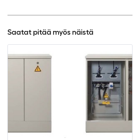
Saatat pitää myös näistä
S