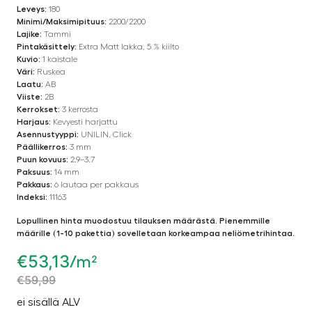
Leveys:
180
Minimi/Maksimipituus:
2200/2200
Lajike:
Tammi
Pintakäsittely:
Extra Matt lakka, 5 % kiilto
Kuvio:
1 kaistale
Väri:
Ruskea
Laatu:
AB
Viiste:
2B
Kerrokset:
3 kerrosta
Harjaus:
Kevyesti harjattu
Asennustyyppi:
UNILIN, Click
Päällikerros:
3 mm
Puun kovuus:
2.9–3.7
Paksuus:
14 mm
Pakkaus:
6 lautaa per pakkaus
Indeksi:
11163
Lopullinen hinta muodostuu tilauksen määrästä. Pienemmille
määrille (1-10 pakettia) sovelletaan korkeampaa neliömetrihintaa.
€
53,13
/m²
€
59,99
ei sisällä ALV