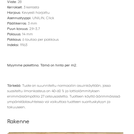
Viiste:
2B
Kerrokset:
3 kerrosta
Harjaus:
Kevyesti harjattu
Asennustyyppi:
UNILIN, Click
Päällikerros:
3 mm
Puun kovuus:
2.9–3.7
Paksuus:
14 mm
Pakkaus:
6 lautaa per pakkaus
Indeksi:
11163
Myymme pakettina. Tämä on hinta per m2.
Tärkeää:
Tuote on suunniteltu normaaliin asuinkäyttöön, jossa
suositeltu ilmankosteus on 40–60 % ja lattialämmityksen
enimmäislämpötila 27 celsiusastetta. Tuotteen käyttö äärimmäisissä
ympäristöolosuhteissa voi vaikuttaa tuotteen suorituskykyyn ja
takuuseen.
Rakenne