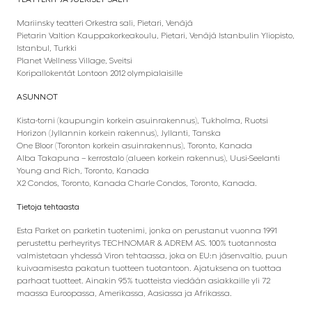
Mariinsky teatteri Orkestra sali, Pietari, Venäjä
Pietarin Valtion Kauppakorkeakoulu, Pietari, Venäjä Istanbulin Yliopisto,
Istanbul, Turkki
Planet Wellness Village, Sveitsi
Koripallokentät Lontoon 2012 olympialaisille
ASUNNOT
Kista-torni (kaupungin korkein asuinrakennus), Tukholma, Ruotsi
Horizon (Jyllannin korkein rakennus), Jyllanti, Tanska
One Bloor (Toronton korkein asuinrakennus), Toronto, Kanada
Alba Takapuna – kerrostalo (alueen korkein rakennus), Uusi-Seelanti
Young and Rich, Toronto, Kanada
X2 Condos, Toronto, Kanada Charle Condos, Toronto, Kanada.
Tietoja tehtaasta
Esta Parket on parketin tuotenimi, jonka on perustanut vuonna 1991
perustettu perheyritys TECHNOMAR & ADREM AS. 100% tuotannosta
valmistetaan yhdessä Viron tehtaassa, joka on EU:n jäsenvaltio, puun
kuivaamisesta pakatun tuotteen tuotantoon. Ajatuksena on tuottaa
parhaat tuotteet. Ainakin 95% tuotteista viedään asiakkaille yli 72
maassa Euroopassa, Amerikassa, Aasiassa ja Afrikassa.