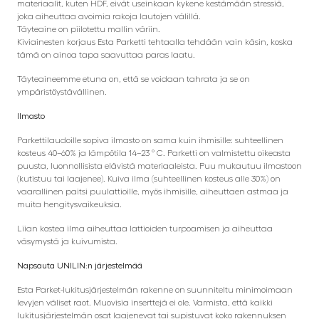
materiaalit, kuten HDF, eivät useinkaan kykene kestämään stressiä,
joka aiheuttaa avoimia rakoja lautojen välillä.
Täyteaine on piilotettu mallin väriin.
Kiviainesten korjaus Esta Parketti tehtaalla tehdään vain käsin, koska
tämä on ainoa tapa saavuttaa paras laatu.
Täyteaineemme etuna on, että se voidaan tahrata ja se on
ympäristöystävällinen.
Ilmasto
Parkettilaudoille sopiva ilmasto on sama kuin ihmisille: suhteellinen
kosteus 40–60% ja lämpötila 14–23 ° C. Parketti on valmistettu oikeasta
puusta, luonnollisista elävistä materiaaleista. Puu mukautuu ilmastoon
(kutistuu tai laajenee). Kuiva ilma (suhteellinen kosteus alle 30%) on
vaarallinen paitsi puulattioille, myös ihmisille, aiheuttaen astmaa ja
muita hengitysvaikeuksia.
Liian kostea ilma aiheuttaa lattioiden turpoamisen ja aiheuttaa
väsymystä ja kuivumista.
Napsauta UNILIN:n järjestelmää
Esta Parket-lukitusjärjestelmän rakenne on suunniteltu minimoimaan
levyjen väliset raot. Muovisia inserttejä ei ole. Varmista, että kaikki
lukitusjärjestelmän osat laajenevat tai supistuvat koko rakennuksen