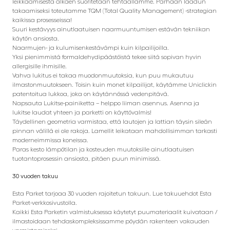
leikkaamisesta alkaen suoritetaan tehtaallamme. Parhaan laadun
takaamiseksi toteutamme TQM (Total Quality Management) -strategian
kaikissa prosesseissa!
Suuri kestävyys ainutlaatuisen naarmuuntumisen estävän tekniikan
käytön ansiosta.
Naarmujen- ja kulumisenkestävämpi kuin kilpailijoilla.
Yksi pienimmistä formaldehydipäästöistä tekee siitä sopivan hyvin
allergisille ihmisille.
Vahva lukitus ei takaa muodonmuutoksia, kun puu mukautuu
ilmastonmuutokseen. Toisin kuin monet kilpailijat, käytämme Uniclickin
patentoitua lukkoa, joka on käytännössä vedenpitävä.
Napsauta Lukitse-painiketta – helppo liiman asennus. Asenna ja
lukitse laudat yhteen ja parketti on käyttövalmis!
Täydellinen geometria varmistaa, että lautojen ja lattian täysin sileän
pinnan välillä ei ole rakoja. Lamellit leikataan mahdollisimman tarkasti
moderneimmissa koneissa.
Paras kesto lämpötilan ja kosteuden muutoksille ainutlaatuisen
tuotantoprosessin ansiosta, pitäen puun minimissä.
30 vuoden takuu
Esta Parket tarjoaa 30 vuoden rajoitetun takuun. Lue takuuehdot Esta
Parket-verkkosivustolla.
Kaikki Esta Parketin valmistuksessa käytetyt puumateriaalit kuivataan /
ilmastoidaan tehdaskompleksissamme pöydän rakenteen vakauden