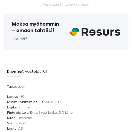
Vastataan 24 tunnin kuluessa
Maksa myöhemmin
­– omaan tahtiisi!
Lue lisää
Kuvaus
Arvostelut (0)
Tuotetiedot:
Leveys:
180
Minimi/Maksimipituus:
2200/2200
Lajike:
Tammi
Pintakäsittely:
Extra Matt lakka, 5 % kiilto
Kuvio:
1 kaistale
Väri:
Ruskea
Laatu:
AB