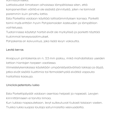
varmistamiseksi.
Lattialaudat liimataan alhaisissa lämpötiloissa siten, että
komponenttien välillä ei ole sisäistä jännitystä, joten ne toimivat
paremmin kuin pinottu lattia.
Esta Parkettia voidaan käyttää lattialämmityksen kanssa. Parketti
toimii myös erittäin hyvin Pohjoismaiden kosteuden ja lämpötilan
vaihtelussa.
Tuotannossa käytetyt hartsit eivät ole myrkyllisiä ja parketti täyttää
tiukimmat terveysvaatimukset.
Pohjakerros on koivuviilua, joka lisää levyn vakautta.
Levitä kerros
Arvopuun pintakerros on n. 3,5 mm paksu, mikä mahdollistaa useiden
lattian hiontojen tarpeen vaatiessa.
Viimeistelykerroksissa käytetään ympäristöystävällisiä lakkoja ja öljyjä,
jotka eivät sisällä liuottimia tai formaldehydiä eivätkä vapauta
haitallisia kaasuja.
Uniclick-patentoitu lukko
Esta Parkettipöydät voidaan asentaa helposti ja nopeasti. Levyjen
kiinnittämiseen ei tarvita liimaa.
Kun lukkoa napsautetaan, levyt sulkeutuvat tiukasti toisiaan vasten.
Tiukka lukko suojaa lautoja satunnaisilta vesivuodoilta.