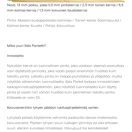
Nova, 13 mm paksu, jossa 0,5 mm pintakerros / 2,5 mm toinen kerros / 8,5
mm kolmas kerros / 1,5 mm koivuinen taustakerros
Pinta: Massiivi eurooppalaista tammea / Toinen kerros: Saarnipuuta /
Kolmas kerros: Kuusta / Pohja: Koivuviilua
Miksi juuri Esta Parketti
?
Innovaatio
Nykyään trendi on luonnollinen pinta, joka voidaan yleensä saavuttaa
vain öljytetyllä pinnalla, joka vaatii paljon enemmän huoltoa kuin
lakattu pinta. Lakattu pinta on helppo puhdistaa ja ylläpitää, mutta
näyttää vähemmän luonnolliselta. Esta Parket tarjoaa innovatiivisen
lakkapinnoitusjärjestelmän, joka näyttää luonnolliselta kuin öljytty
pinta ja vaatii niin vähän huoltoa kuin perinteinen lakattu pinta.
Kiiltoaste on vain 5%.
Koivuvaneriliitin lyhyen päädyn lukitusjärjestelmää varten
Lyhyissä päissä käytämme vahvinta saatavilla olevaa materiaalia:
koivuvaneria. Pöytien lyhyen sivun lukkojen jännitys voi olla erityisen
suuri, etenkin kuivassa ilmastossa. Havupuut tai keinotekoiset