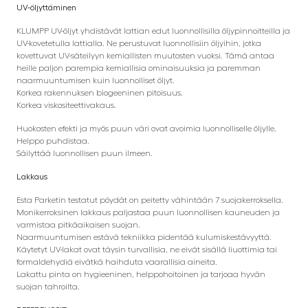
UV-öljyttäminen
KLUMPP UV-öljyt yhdistävät lattian edut luonnollisilla öljypinnoitteilla ja
UV-kovetetulla lattialla. Ne perustuvat luonnollisiin öljyihin, jotka
kovettuvat UV-säteilyyn kemiallisten muutosten vuoksi. Tämä antaa
heille paljon parempia kemiallisia ominaisuuksia ja paremman
naarmuuntumisen kuin luonnolliset öljyt.
Korkea rakennuksen biogeeninen pitoisuus.
Korkea viskositeettivakaus.
Huokosten efekti ja myös puun väri ovat avoimia luonnolliselle öljylle.
Helppo puhdistaa.
Säilyttää luonnollisen puun ilmeen.
Lakkaus
Esta Parketin testatut pöydät on peitetty vähintään 7 suojakerroksella.
Monikerroksinen lakkaus paljastaa puun luonnollisen kauneuden ja
varmistaa pitkäaikaisen suojan.
Naarmuuntumisen estävä tekniikka pidentää kulumiskestävyyttä.
Käytetyt UV-lakat ovat täysin turvallisia, ne eivät sisällä liuottimia tai
formaldehydiä eivätkä haihduta vaarallisia aineita.
Lakattu pinta on hygieeninen, helppohoitoinen ja tarjoaa hyvän
suojan tahroilta.