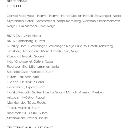
REFERENSSIT
HOTELLIT
Consto Rica Hotelli Narvik, Narvik, Norja Clarion Hotelli, Stavanger, Norja
Myrkdalen Hotelli, Vossestrand, Norja Ramberg-Skedsmo, Skedsmokorest,
Norja RICA Victoria, Oslo, Norja
RICA Oslo, Oslo, Norja
RICA, Götheborg, Ruotsi
Quality Hotelli Stavanger, Stavanger, Norja Quality Hotelli Tønsberg,
Tønsberg, Norja Soria Moria Hotelli, Oslo, Norja
Klaus K, Helsinki, Suomi
Högfjällshotellet, Sälen, Ruotsi
Radisson Blu, Lillehammer, Norja
Scandic Oscar, Varkaus, Suomi
Hilton, Tallinna, Viro
Clarion, Helsinki, Suomi
Hanasaari, Espoo, Suomi
Hanko Regatta Suites, Hanko, Suomi Mariott, Ateena, Kreikka
Arkaden, Mästra, Ruotsi
Marklandet, Täby, Ruotsi
Tripla, Helsinki, Suomi
Radisson Blu, Oulu, Suomi
Maximilian, Praha, Tsekki
TEATTERIT JA JULKISET SALIT