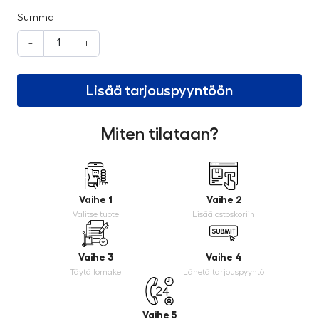
Summa
-
+
Lisää tarjouspyyntöön
Miten tilataan?
Vaihe 1
Vaihe 2
Valitse tuote
Lisää ostoskoriin
Vaihe 3
Vaihe 4
Täytä lomake
Lähetä tarjouspyyntö
Vaihe 5