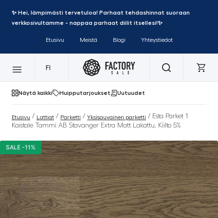
✨ Hei, lämpimästi tervetuloa! Parhaat tehdashinnat suoraan
verkkosivultamme - nappaa parhaat diilit itsellesi!✨
Etusivu
Meistä
Blogi
Yhteystiedot
FI
Näytä kaikki
Huipputarjoukset
Uutuudet
/
/
/
/ Esta Parket 1
Etusivu
Lattiat
Parketti
Yksisauvainen parketti
Kaistale Tammi AB Stavanger Extra Matt Lakattu, Kiilto 5%
SALE -11%