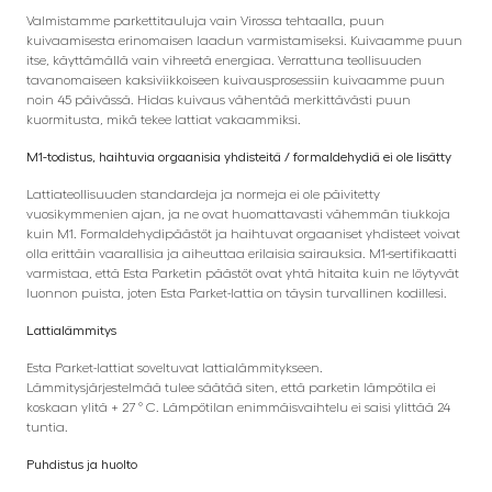
Valmistamme parkettitauluja vain Virossa tehtaalla, puun
kuivaamisesta erinomaisen laadun varmistamiseksi. Kuivaamme puun
itse, käyttämällä vain vihreetä energiaa. Verrattuna teollisuuden
tavanomaiseen kaksiviikkoiseen kuivausprosessiin kuivaamme puun
noin 45 päivässä. Hidas kuivaus vähentää merkittävästi puun
kuormitusta, mikä tekee lattiat vakaammiksi.
M1-todistus, haihtuvia orgaanisia yhdisteitä / formaldehydiä ei ole lisätty
Lattiateollisuuden standardeja ja normeja ei ole päivitetty
vuosikymmenien ajan, ja ne ovat huomattavasti vähemmän tiukkoja
kuin M1. Formaldehydipäästöt ja haihtuvat orgaaniset yhdisteet voivat
olla erittäin vaarallisia ja aiheuttaa erilaisia ​​sairauksia. M1-sertifikaatti
varmistaa, että Esta Parketin päästöt ovat yhtä hitaita kuin ne löytyvät
luonnon puista, joten Esta Parket-lattia on täysin turvallinen kodillesi.
Lattialämmitys
Esta Parket-lattiat soveltuvat lattialämmitykseen.
Lämmitysjärjestelmää tulee säätää siten, että parketin lämpötila ei
koskaan ylitä + 27 ° C. Lämpötilan enimmäisvaihtelu ei saisi ylittää 24
tuntia.
Puhdistus ja huolto