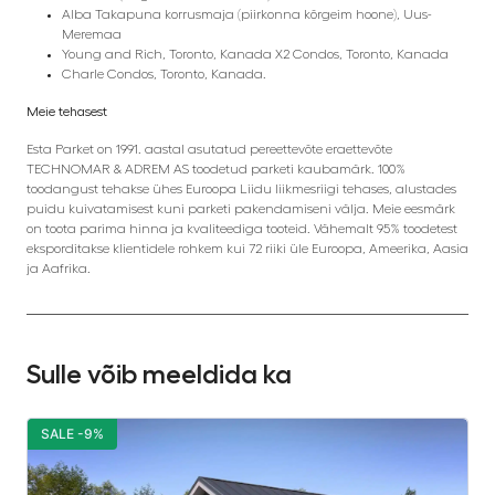
Alba Takapuna korrusmaja (piirkonna kõrgeim hoone), Uus-
Meremaa
Young and Rich, Toronto, Kanada X2 Condos, Toronto, Kanada
Charle Condos, Toronto, Kanada.
Meie tehasest
Esta Parket on 1991. aastal asutatud pereettevõte eraettevõte
TECHNOMAR & ADREM AS toodetud parketi kaubamärk. 100%
toodangust tehakse ühes Euroopa Liidu liikmesriigi tehases, alustades
puidu kuivatamisest kuni parketi pakendamiseni välja. Meie eesmärk
on toota parima hinna ja kvaliteediga tooteid. Vähemalt 95% toodetest
eksporditakse klientidele rohkem kui 72 riiki üle Euroopa, Ameerika, Aasia
ja Aafrika.
Sulle võib meeldida ka
SALE -9%
S