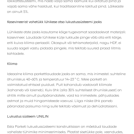
lakikattesüsteemi, mis näeb välja sama loomulik kui õlitatud pind ja
vajab sama vähe hooldust, kui traditsiooniline lakitud pind. Läikeaste
on ainult 5%.
Kasevineerist vahetükk lühikese otsa lukustussüsteemi jaoks
Lühikeste otste jaoks kasutame kõige tugevamat saadaolevat materjali:
kasevineer. Laudade lühikese külje lukkude pinge võib olla eriti kõrge,
eriti kuiva kliima perioodil. Okaspuit või tehismaterjalid, nagu HDF, ei
suuda sageli vastu pidada pingele, mis tekitab suured praod liitmis
kohtadele.
Kliima
Ideaalne kliima parkettlaudade jaoks on sama, mis inimestel: suhteline
õhuniiskus 40–60% ja temperatuur 14–23 ° C. Meie parkett on
valmistatud ehtsast puidust. Puit kohandub vastavalt kliimale
(kahaneb või laieneb). Kuiv õhk (alla 30% suhtelisest õhuniiskusest) on
ohtlik mitte ainult puitpõrandatele, vaid ka inimestele, põhjustades
astmat ja muid hingamisteede vaevusi. Liiga niiske õhk paneb
põrandad paisuma ning sulle tekitab väsimust ja dehüdratsiooni.
Lukustus süsteem UNILIN
Esta Parketi lukustussüsteemi konstruktsioon on mõeldud laudade
vaheliste tühimike minimeerimiseks. Plastist sisetükke pole, veendudes,