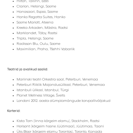
Hilton, Tallinn, Eesti
Clarion, Helsingi, Soome
Hanasaari, Espoo, Soome
Hanko Regatta Suites, Hanko
Soome Mariott, Ateena
Kreeka Arkaden, Mästra, Rootsi
Marklandet, Täby, Rootsi
Tripla, Helsingi, Soome
Radisson Blu, Oulu, Soome
Maximilian, Praha, Tšehhi Vabariik
Teatrid ja avalikud saalid:
Mariinski teatri Orkestra saal, Peterburi, Venemaa
Peterburi Riiklik Majandusülikool, Peterburi, Venemaa
Istanbuli ülikool, Istanbul, Türgi
Planet Wellness Village, Šveits
Londoni 2012. aasta olümpiamängude korvpalliväljakud
Korterid:
Kista Torn (linna kõrgeim elamu), Stockholm, Rootsi
Horisont (kõrgeim hoone Jüütimaal), Jüütimaa, Taani
Üks Bloor (kõrgeim elamu Torontos), Toronto, Kanada