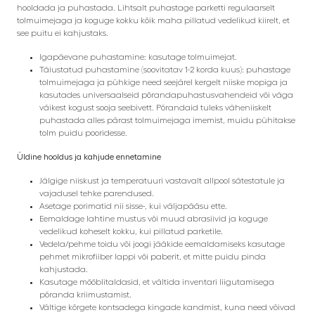
hooldada ja puhastada. Lihtsalt puhastage parketti regulaarselt
tolmuimejaga ja koguge kokku kõik maha pillatud vedelikud kiirelt, et
see puitu ei kahjustaks.
Igapäevane puhastamine: kasutage tolmuimejat.
Täiustatud puhastamine (soovitatav 1-2 korda kuus): puhastage
tolmuimejaga ja pühkige need seejärel kergelt niiske mopiga ja
kasutades universaalseid põrandapuhastusvahendeid või väga
väikest kogust sooja seebivett. Põrandaid tuleks väheniiskelt
puhastada alles pärast tolmuimejaga imemist, muidu pühitakse
tolm puidu pooridesse.
Üldine hooldus ja kahjude ennetamine
Jälgige niiskust ja temperatuuri vastavalt allpool sätestatule ja
vajadusel tehke parendused.
Asetage porimatid nii sisse-, kui väljapääsu ette.
Eemaldage lahtine mustus või muud abrasiivid ja koguge
vedelikud koheselt kokku, kui pillatud parketile.
Vedela/pehme toidu või joogi jääkide eemaldamiseks kasutage
pehmet mikrofiiber lappi või paberit, et mitte puidu pinda
kahjustada.
Kasutage mööblitaldasid, et vältida inventari liigutamisega
põranda kriimustamist.
Vältige kõrgete kontsadega kingade kandmist, kuna need võivad