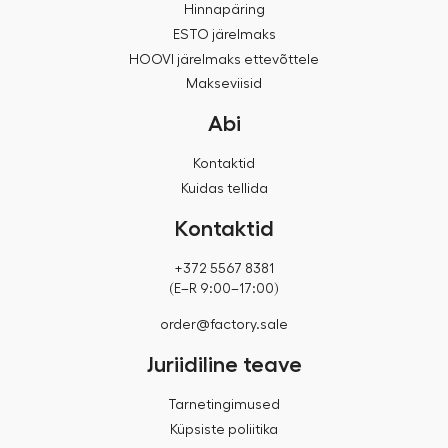
Hinnapäring
ESTO järelmaks
HOOVI järelmaks ettevõttele
Makseviisid
Abi
Kontaktid
Kuidas tellida
Kontaktid
+372 5567 8381
(E–R 9:00–17:00)
order@factory.sale
Juriidiline teave
Tarnetingimused
Küpsiste poliitika