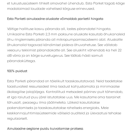
et lukustussüsteem tihkelt omavahel ühendub. Esta Parket tagab kõige
madalaimad laudade vahelised kõrguse erinevused.
Esta Parketi ainulaadne aluskate võimaldab parketil hingata
Vältige hallituse kasvu põranda all, lastes põrandatel hingata.
Unikaalne Esta Parketi 2,3 mm paksune aluskate kasutab õhukanaleid
õhu ringlemiseks põranda all mikropumpamissüsteemi abil. Aluskatte
õhukanalid tagavad kõndimisel pideva õhuvahetuse. See välistab
veeauru tekkimist põrandakatte all. See aluskiht vähendab ka heli 22
dB võrra ja on kõrge survetugevus. See töötab hästi samuti
põrandaküttega.
100% puidust
Esta Parketi põrandad on täielikult taaskasutatavad. Neid toodetakse
taastuvatest ressurssidest ilma loodust kahjustamata ja minimaalse
ökoloogilise jalajäljega. Kontrollitud metsadest pärinev puit tähendab,
et iga raiutud puu järel istutatakse uus. Me kasutame oma toorainet
tõhusalt, peaaegu ilma jäätmeteta. Lõikeid kasutatakse
pakendamiseks ja taaskasutatakse roheliseks energiaks. Meie
keskkonnajuhtimissüsteemide väliseid auditeid ja ülevaatusi tehakse
regulaarselt.
Ainulaadne aeglane puidu kuivatamise protsess