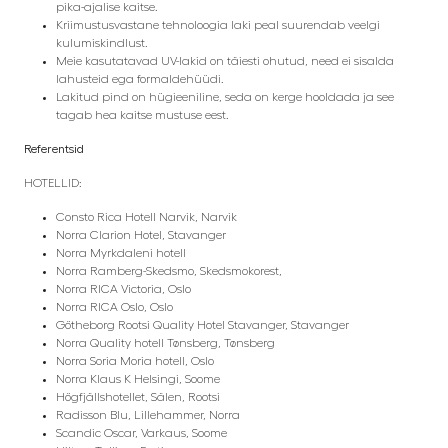
pika-ajalise kaitse.
Kriimustusvastane tehnoloogia laki peal suurendab veelgi
kulumiskindlust.
Meie kasutatavad UV-lakid on täiesti ohutud, need ei sisalda
lahusteid ega formaldehüüdi.
Lakitud pind on hügieeniline, seda on kerge hooldada ja see
tagab hea kaitse mustuse eest.
Referentsid
HOTELLID:
Consto Rica Hotell Narvik, Narvik
Norra Clarion Hotel, Stavanger
Norra Myrkdaleni hotell
Norra Ramberg-Skedsmo, Skedsmokorest,
Norra RICA Victoria, Oslo
Norra RICA Oslo, Oslo
Götheborg Rootsi Quality Hotel Stavanger, Stavanger
Norra Quality hotell Tønsberg, Tønsberg
Norra Soria Moria hotell, Oslo
Norra Klaus K
Helsingi, Soome
Högfjällshotellet, Sälen, Rootsi
Radisson Blu, Lillehammer, Norra
Scandic Oscar, Varkaus, Soome