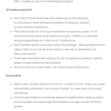
tõttu, hoides puidus minimaalseid pingeid.
20-aastane garantii
Kõik Esta Parketi tootmisel kasutatavad puitmaterjalid
kuivatatakse meie tehasekompleksis, et tagada plaadi
konstruktsiooni stabiilsus.
Põrandalauad on liimitud madalatel temperatuuridel, nii et
komponentide vahel pole sisemist pinget, mistõttu on parketti
kerge paigaldada ja tulemus on filigraanne.
Esta Parketti saab kasutada põrandaküttega. Meie parkett toimib
väga hästi ka suure Skandinaavia niiskuse ja temperatuuri
kõikumise korral.
Tootmises kasutatavad vaigud ei ole mürgised ja parkett vastab
kõige rangematele tervisenõuetele.
Alumine kiht on kasevineer, mis lisab plaadi stabiilsust.
Kulumiskiht
Väärtusliku puidu pealmine kiht on umbes 3,5 mm paksune ja see
võimaldab põrandat mitu korda lihvida, kui see osutub kunagi
vajalikuks.
Viimistluskihtides kasutatakse keskkonnasõbralikke lakke ja õlisid,
mis ei sisalda lahusteid ega formaldehüüdi ega eralda ohtlikke
gaase