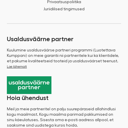
Privaatsuspoliitika
Juriidilised tingimused
Usaldusväärne partner
Kuulumine usaldusväärse partneri programmi (Luotettava
Kumppani) on meie garantii nii partneritele kui ka klientidele,
et pakume kvaliteetseid tooteid ja usaldusväärset teenust.
Loe lähemalt
Hoia ühendust
Meil ja meie partneritel on palju suurepäraseid allahindlusi
kogu maailmast. Kogu maailma parimad pakkumised on
sinu käeulatuses. Sisesta oma e-posti aadress allpool, et
saaksime sind uudistega kursis hoida.