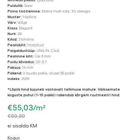
Puiduliik:
Saar
Pinna töötlemine:
Ekstra matt lakk, 5% läikega
Muster:
1-lipiline
Värv:
Valge
Klass:
Elegant
Nurk:
2B
Kihid:
3 kihiline
Pealiskiht:
Harjatud
Paigaldustüüp:
UNILIN, Click
Pealmine kiht:
Üle 3 mm
Puidu kõvadus:
2.9–3.7
Paksus:
14 mm
Pakend:
6 lauda pakis, alusel 50 pakki
Indeks:
21251
*Lõplik hind kujuneb vastavalt tellimuse mahule. Väiksemate
koguste puhul (1-10 pakki) rakendub kõrgem ruutmeetri hind.
€
55,03
/m²
€
69,89
ei sisalda KM
Kogus