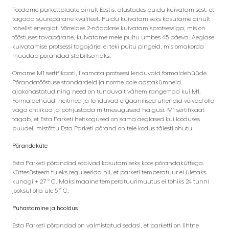
Toodame parkettplaate ainult Eestis, alustades puidu kuivatamisest, et
tagada suurepärane kvaliteet. Puidu kuivatamiseks kasutame ainult
rohelist energiat. Võrreldes 2-nädalase kuivatamisprotsessiga, mis on
tööstuses tavapärane, kuivatame meie puitu umbes 45 päeva. Aeglase
kuivatamise protsessi tagajärjel ei teki puitu pingeid, mis omakorda
muudab põrandad stabiilsemaks.
Omame M1 sertifikaati, lisamata protsessi lenduvaid formaldehüüde.
Põrandatööstuse standardeid ja norme pole aastakümneid
ajakohastatud ning need on tunduvalt vähem rangemad kui M1.
Formaldehüüdi heitmed ja lenduvad orgaanilised ühendid võivad olla
väga ohtlikud ja põhjustada mitmesuguseid haigusi. M1 sertifikaat
tagab, et Esta Parketi heitkogused on sama aeglased kui looduses
puudel, mistõttu Esta Parketi põrand on teie kodus täiesti ohutu.
Põrandaküte
Esta Parketi põrandad sobivad kasutamiseks koos põrandaküttega.
Küttesüsteem tuleks reguleerida nii, et parketi temperatuur ei ületaks
kunagi + 27 ° C. Maksimaalne temperatuurimuutus ei tohiks 24 tunni
jooksul olla üle 5 ° C.
Puhastamine ja hooldus
Esta Parketi põrandad on valmistatud sedasi, et parketti on lihtne