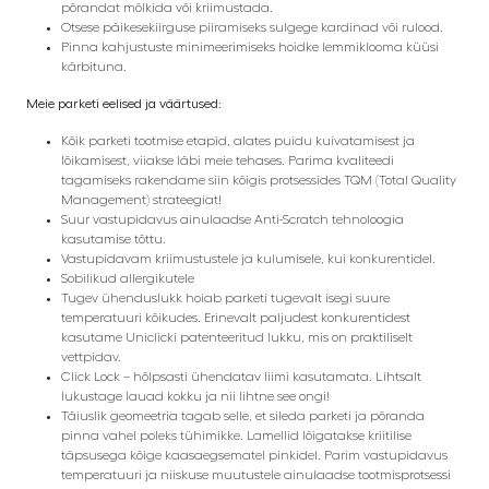
põrandat mõlkida või kriimustada.
Otsese päikesekiirguse piiramiseks sulgege kardinad või rulood.
Pinna kahjustuste minimeerimiseks hoidke lemmiklooma küüsi
kärbituna.
Meie parketi eelised ja väärtused:
Kõik parketi tootmise etapid, alates puidu kuivatamisest ja
lõikamisest, viiakse läbi meie tehases. Parima kvaliteedi
tagamiseks rakendame siin kõigis protsessides TQM (Total Quality
Management) strateegiat!
Suur vastupidavus ainulaadse Anti-Scratch tehnoloogia
kasutamise tõttu.
Vastupidavam kriimustustele ja kulumisele, kui konkurentidel.
Sobilikud allergikutele
Tugev ühenduslukk hoiab parketi tugevalt isegi suure
temperatuuri kõikudes. Erinevalt paljudest konkurentidest
kasutame Uniclicki patenteeritud lukku, mis on praktiliselt
vettpidav.
Click Lock – hõlpsasti ühendatav liimi kasutamata. Lihtsalt
lukustage lauad kokku ja nii lihtne see ongi!
Täiuslik geomeetria tagab selle, et sileda parketi ja põranda
pinna vahel poleks tühimikke. Lamellid lõigatakse kriitilise
täpsusega kõige kaasaegsematel pinkidel. Parim vastupidavus
temperatuuri ja niiskuse muutustele ainulaadse tootmisprotsessi