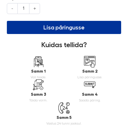
-
+
Lisa päringusse
Kuidas tellida?
Samm 1
Samm 2
Vali toode.
Lisa päringusse.
Samm 3
Samm 4
Täida vorm.
Saada päring.
Samm 5
Vastus 24 tunni jooksul.