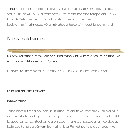
Tähtis:
Toode on mõeldud tavaliseks elamukasutuseks soovitusliku
õhuniiskuse 40–60% ja põrandakütte maksimaalse temperatuuri 27
kraadi Celsiuse järgi. Toote kasutamine äärmuslikes
keskkonnatingimustes võib mõjutada toote toimivust ja garantiid.
Konstruktsioon
NOVA, paksus 13 mm, koosneb: Pealmine kiht: 3 mm / Keskmine kiht: 8,5
mm kuusk / Alumine kiht: 1,5 mm
Ülaosa: täistammepuit / Keskkiht: kuusk / Aluskiht: kasevineer
Miks valida Esta Parket?
Innovatsioon
Tänapäeva trend on looduslik pind, mida tavaliselt saavutab ainult
naturaalsete õlidega õlitamisel ja mis nõuab palju rohkem hooldust kui
lakitud pind. Lakitud pinda on aga lihtne puhastada ja hooldada,
kuid see tundub vähem loomulik. Esta Parket pakub uuenduslikku