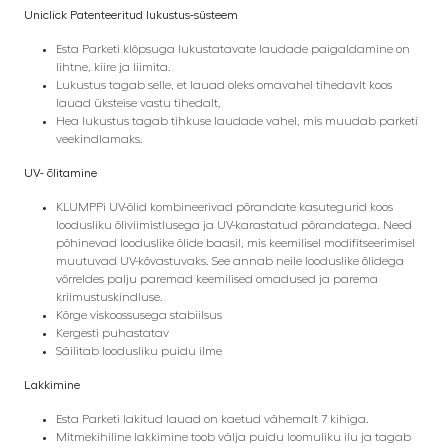
Uniclick Patenteeritud lukustus-süsteem
Esta Parketi klõpsuga lukustatavate laudade paigaldamine on
lihtne, kiire ja liimita.
Lukustus tagab selle, et lauad oleks omavahel tihedavlt koos
lauad üksteise vastu tihedalt,
Hea lukustus tagab tihkuse laudade vahel, mis muudab parketi
veekindlamaks.
UV- õlitamine
KLUMPPi UV-õlid kombineerivad põrandate kasutegurid koos
loodusliku õliviimistlusega ja UV-karastatud põrandatega. Need
põhinevad looduslike õlide baasil, mis keemilisel modifitseerimisel
muutuvad UV-kõvastuvaks.
See annab neile looduslike õlidega
võrreldes palju paremad keemilised omadused ja parema
kriimustuskindluse.
Kõrge viskoossusega stabiilsus
Kergesti puhastatav
Säilitab loodusliku puidu ilme
Lakkimine
Esta Parketi lakitud lauad on kaetud vähemalt 7 kihiga.
Mitmekihiline lakkimine toob välja puidu loomuliku ilu ja tagab