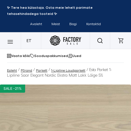
✨ Tere hea külastaja. Osta meie lehelt parimate
tehasehindadega tooteid ✨
Avaleht
Meist
Blogi
Kontaktid
ET
Vaata kõiki
Sooduspakkumised
Uued
/
/
/
/ Esta Parket 1-
Esileht
Põrand
Parkett
1-Lipiline Laudparkett
Lipiline Saar Elegant Nordic Ekstra Matt Lakk Läige 5%
SALE -21%