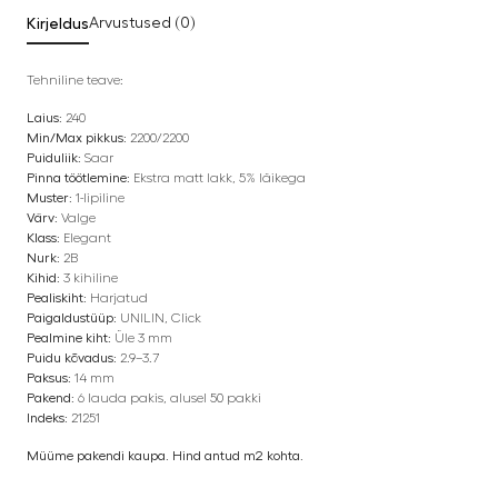
Kirjeldus
Arvustused (0)
Tehniline teave:
Laius:
240
Min/Max pikkus:
2200/2200
Puiduliik:
Saar
Pinna töötlemine:
Ekstra matt lakk, 5% läikega
Muster:
1-lipiline
Värv:
Valge
Klass:
Elegant
Nurk:
2B
Kihid:
3 kihiline
Pealiskiht:
Harjatud
Paigaldustüüp:
UNILIN, Click
Pealmine kiht:
Üle 3 mm
Puidu kõvadus:
2.9–3.7
Paksus:
14 mm
Pakend:
6 lauda pakis, alusel 50 pakki
Indeks:
21251
Müüme pakendi kaupa. Hind antud m2 kohta.