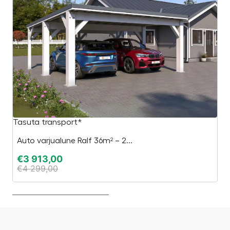
Tasuta transport*
B
Auto varjualune Ralf 36m² – 2...
€
€
3 913,00
€
€
4 299,00