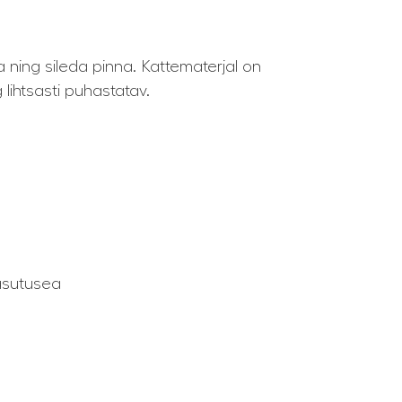
a ning sileda pinna. Kattematerjal on
 lihtsasti puhastatav.
kasutusea