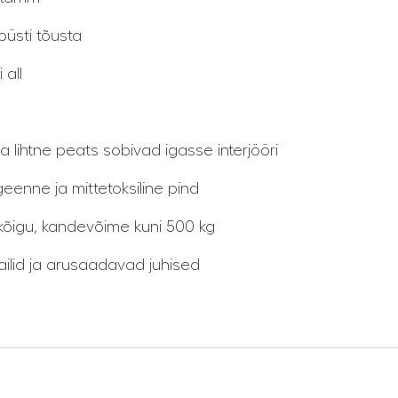
püsti tõusta
 all
a lihtne peats sobivad igasse interjööri
geenne ja mittetoksiline pind
 kõigu, kandevõime kuni 500 kg
tailid ja arusaadavad juhised