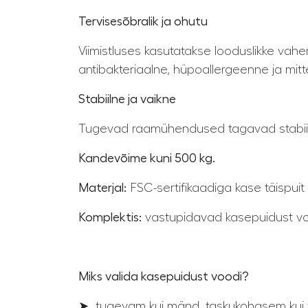
Tervisesõbralik ja ohutu
Viimistluses kasutatakse looduslikke vahe
antibakteriaalne, hüpoallergeenne ja mitte
Stabiilne ja vaikne
Tugevad raamühendused tagavad stabiilsu
Kandevõime kuni 500 kg.
Materjal:
FSC-sertifikaadiga kase täispuit
Komplektis:
vastupidavad kasepuidust voodi
Miks valida kasepuidust voodi?
➤
tugevam kui mänd, taskukohasem kui