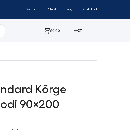
Avaleht
Meist
Blogi
Kontaktid
€
0,00
ET
andard Kõrge
odi 90×200