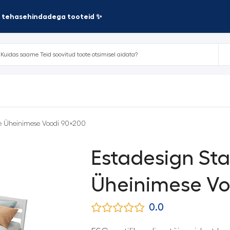
te tehasehindadega tooteid ✨
ge Üheinimese Voodi 90×200
Estadesign St
Üheinimese Vo
0.0