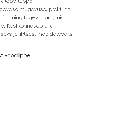
ask toob tuppa
apäevase mugavuse: praktiline
i all ning tugev raam, mis
ise. Keskkonnasõbralik
iseks ja lihtsasti hooldatavaks
t voodilippe.