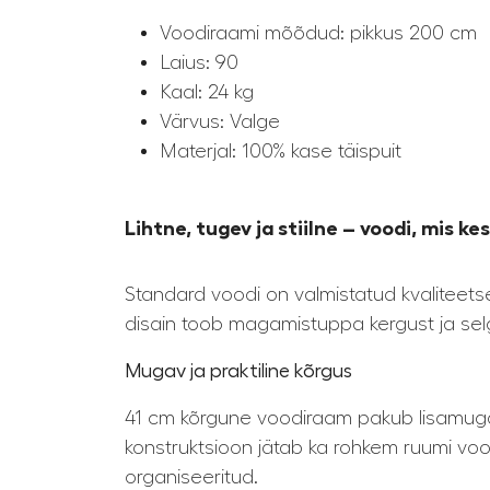
Voodiraami mõõdud: pikkus 200 cm
Laius: 90
Kaal: 24 kg
Värvus: Valge
Materjal: 100% kase täispuit
Lihtne, tugev ja stiilne – voodi, mis ke
Standard voodi on valmistatud kvaliteets
disain toob magamistuppa kergust ja selgu
Mugav ja praktiline kõrgus
41 cm kõrgune voodiraam pakub lisamuga
konstruktsioon jätab ka rohkem ruumi vood
organiseeritud.