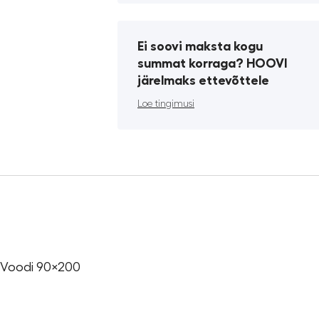
Ei soovi maksta kogu
summat korraga? HOOVI
järelmaks ettevõttele
Loe tingimusi
 Voodi 90×200