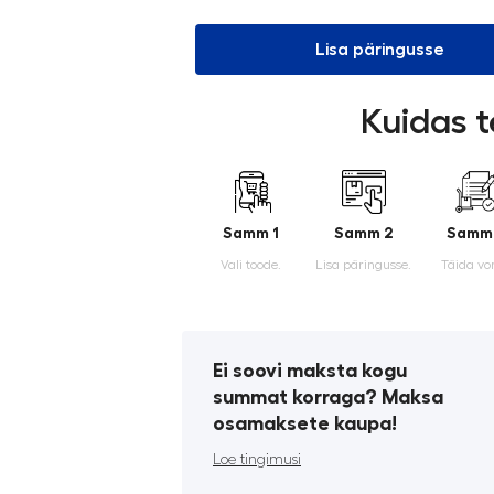
Lisa päringusse
Kuidas t
Samm 1
Samm 2
Samm
Vali toode.
Lisa päringusse.
Täida vo
Ei soovi maksta kogu
summat korraga? Maksa
osamaksete kaupa!
Loe tingimusi