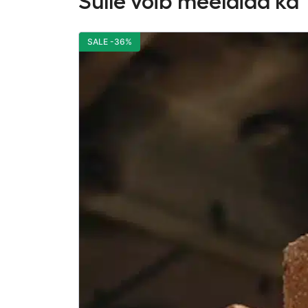
Sulle võib meeldida ka
SALE -36%