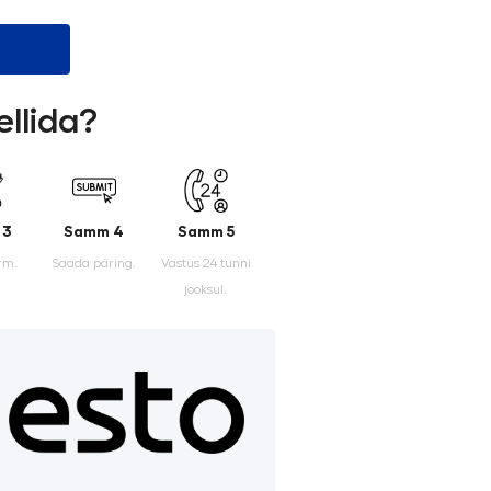
ellida?
 3
Samm 4
Samm 5
rm.
Saada päring.
Vastus 24 tunni
jooksul.