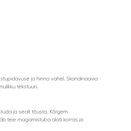
astupidavuse ja hinna vahel. Skandinaavia
likku tekstuuri.
uda ja sealt tõusta. Kõrgem
ääb teie magamistuba alati korras ja