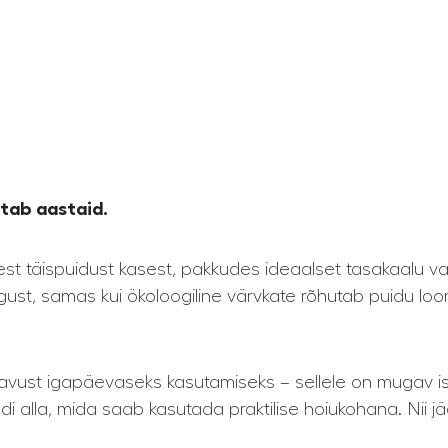
stab aastaid.
est täispuidust kasest, pakkudes ideaalset tasakaalu v
st, samas kui ökoloogiline värvkate rõhutab puidu loomu
vust igapäevaseks kasutamiseks – sellele on mugav ist
i alla, mida saab kasutada praktilise hoiukohana. Nii j