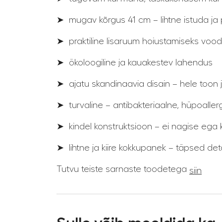
➤
mugav kõrgus 41 cm – lihtne istuda ja 
➤
praktiline lisaruum hoiustamiseks voodi
➤
ökoloogiline ja kauakestev lahendus
➤
ajatu skandinaavia disain – hele toon j
➤
turvaline – antibakteriaalne, hüpoaller
➤
kindel konstruktsioon – ei nagise ega
➤
lihtne ja kiire kokkupanek – täpsed de
Tutvu teiste sarnaste toodetega
siin