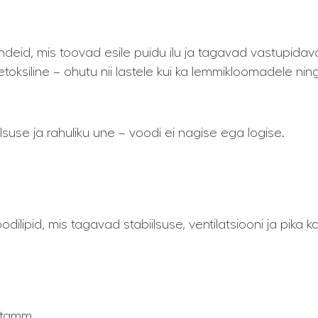
ndeid, mis toovad esile puidu ilu ja tagavad vastupidav
toksiline – ohutu nii lastele kui ka lemmikloomadele ning
se ja rahuliku une – voodi ei nagise ega logise.
lipid, mis tagavad stabiilsuse, ventilatsiooni ja pika 
 tamm