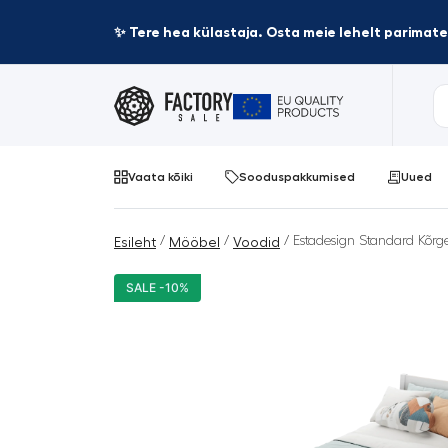
✨ Tere hea külastaja. Osta meie lehelt parima
Vaata kõiki
Sooduspakkumised
Uued
/
/
/ Estadesign Standard Kõr
Esileht
Mööbel
Voodid
SALE -10%