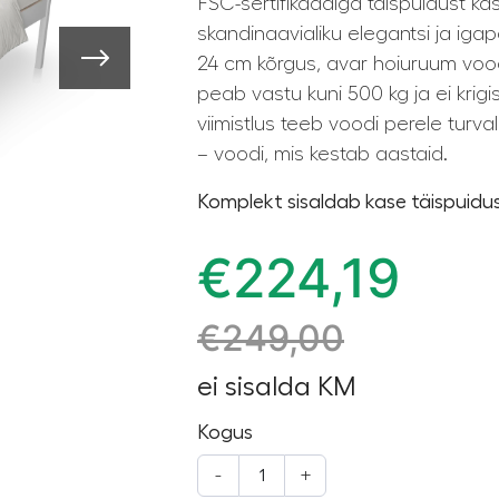
FSC-sertifikaadiga täispuidust k
skandinaavialiku elegantsi ja ig
24 cm kõrgus, avar hoiuruum vood
peab vastu kuni 500 kg ja ei krig
viimistlus teeb voodi perele turval
– voodi, mis kestab aastaid.
Komplekt sisaldab kase täispuidus
€
224,19
€
249,00
ei sisalda KM
Kogus
-
+