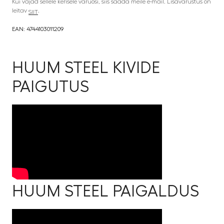
Kui vajad sellele kerisele varuosi, siis saada meile e-mail. Lisavarustus on
leitav
.
SIIT
EAN: 4744103011209
HUUM STEEL KIVIDE
PAIGUTUS
HUUM STEEL PAIGALDUS