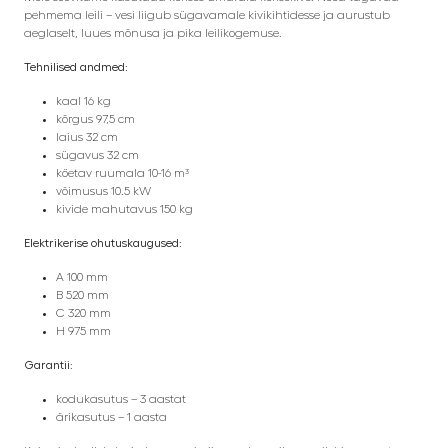
pehmema leili – vesi liigub sügavamale kivikihtidesse ja aurustub
aeglaselt, luues mõnusa ja pika leilikogemuse.
Tehnilised andmed:
kaal 16 kg
kõrgus 97,5 cm
laius 32 cm
sügavus 32 cm
köetav ruumala 10-16 m³
võimusus 10.5 kW
kivide mahutavus 150 kg
Elektrikerise ohutuskaugused:
A 100 mm
B 520 mm
C 320 mm
H 975 mm
Garantii
:
kodukasutus – 3 aastat
ärikasutus – 1 aasta