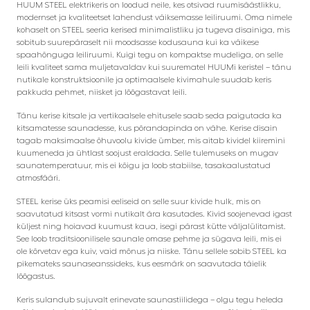
HUUM STEEL elektrikeris on loodud neile, kes otsivad ruumisäästlikku,
modernset ja kvaliteetset lahendust väiksemasse leiliruumi. Oma nimele
kohaselt on STEEL seeria kerised minimalistliku ja tugeva disainiga, mis
sobitub suurepäraselt nii moodsasse kodusauna kui ka väikese
spaahõnguga leiliruumi. Kuigi tegu on kompaktse mudeliga, on selle
leili kvaliteet sama muljetavaldav kui suurematel HUUMi keristel – tänu
nutikale konstruktsioonile ja optimaalsele kivimahule suudab keris
pakkuda pehmet, niisket ja lõõgastavat leili.
Tänu kerise kitsale ja vertikaalsele ehitusele saab seda paigutada ka
kitsamatesse saunadesse, kus põrandapinda on vähe. Kerise disain
tagab maksimaalse õhuvoolu kivide ümber, mis aitab kividel kiiremini
kuumeneda ja ühtlast soojust eraldada. Selle tulemuseks on mugav
saunatemperatuur, mis ei kõigu ja loob stabiilse, tasakaalustatud
atmosfääri.
STEEL kerise üks peamisi eeliseid on selle suur kivide hulk, mis on
saavutatud kitsast vormi nutikalt ära kasutades. Kivid soojenevad igast
küljest ning hoiavad kuumust kaua, isegi pärast kütte väljalülitamist.
See loob traditsioonilisele saunale omase pehme ja sügava leili, mis ei
ole kõrvetav ega kuiv, vaid mõnus ja niiske. Tänu sellele sobib STEEL ka
pikemateks saunaseanssideks, kus eesmärk on saavutada täielik
lõõgastus.
Keris sulandub sujuvalt erinevate saunastiilidega – olgu tegu heleda