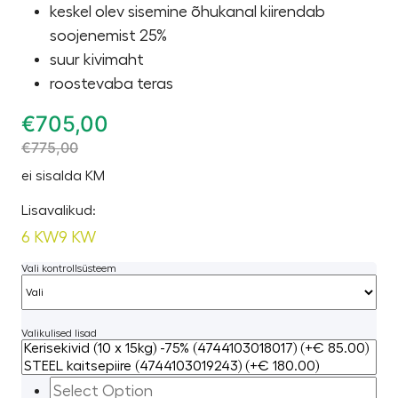
keskel olev sisemine õhukanal kiirendab
soojenemist 25%
suur kivimaht
roostevaba teras
€
705,00
€
775,00
ei sisalda KM
Lisavalikud:
6 KW
9 KW
Vali kontrollsüsteem
Valikulised lisad