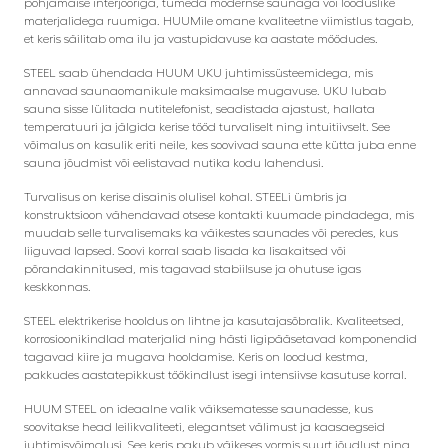
põhjamaise interjööriga, tumeda modernse saunaga või looduslike
materjalidega ruumiga. HUUMile omane kvaliteetne viimistlus tagab,
et keris säilitab oma ilu ja vastupidavuse ka aastate möödudes.
STEEL saab ühendada HUUM UKU juhtimissüsteemidega, mis
annavad saunaomanikule maksimaalse mugavuse. UKU lubab
sauna sisse lülitada nutitelefonist, seadistada ajastust, hallata
temperatuuri ja jälgida kerise tööd turvaliselt ning intuitiivselt. See
võimalus on kasulik eriti neile, kes soovivad sauna ette kütta juba enne
sauna jõudmist või eelistavad nutika kodu lahendusi.
Turvalisus on kerise disainis olulisel kohal. STEELi ümbris ja
konstruktsioon vähendavad otsese kontakti kuumade pindadega, mis
muudab selle turvalisemaks ka väikestes saunades või peredes, kus
liiguvad lapsed. Soovi korral saab lisada ka lisakaitsed või
põrandakinnitused, mis tagavad stabiilsuse ja ohutuse igas
keskkonnas.
STEEL elektrikerise hooldus on lihtne ja kasutajasõbralik. Kvaliteetsed,
korrosioonikindlad materjalid ning hästi ligipääsetavad komponendid
tagavad kiire ja mugava hooldamise. Keris on loodud kestma,
pakkudes aastatepikkust töökindlust isegi intensiivse kasutuse korral.
HUUM STEEL on ideaalne valik väiksematesse saunadesse, kus
soovitakse head leilikvaliteeti, elegantset välimust ja kaasaegseid
juhtimisvõimalusi. See keris pakub väikeses vormis suurt jõudlust ning