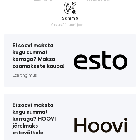
Samm 5
Vastus 24 tunni jooksul.
Ei soovi maksta
kogu summat
korraga? Maksa
osamaksete kaupa!
Loe tingimusi
Ei soovi maksta
kogu summat
korraga? HOOVI
järelmaks
ettevõttele