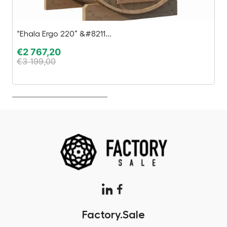
“Ehala Ergo 220” &#8211...
S
€
2 767,20
€
€
3 199,00
€
Factory.Sale