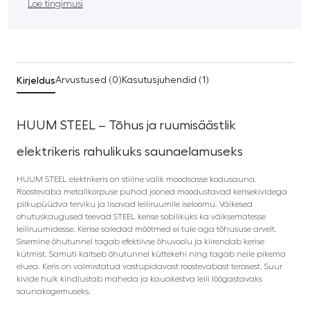
Loe tingimusi
Kirjeldus
Arvustused (0)
Kasutusjuhendid (1)
HUUM STEEL – Tõhus ja ruumisäästlik
elektrikeris rahulikuks saunaelamuseks
HUUM STEEL elektrikeris on stiilne valik moodsasse kodusauna.
Roostevaba metallkorpuse puhad jooned moodustavad kerisekividega
pilkupüüdva terviku ja lisavad leiliruumile iseloomu. Väikesed
ohutuskaugused teevad STEEL kerise sobilikuks ka väiksematesse
leiliruumidesse. Kerise saledad mõõtmed ei tule aga tõhususe arvelt.
Sisemine õhutunnel tagab efektiivse õhuvoolu ja kiirendab kerise
kütmist. Samuti kaitseb õhutunnel küttekehi ning tagab neile pikema
eluea. Keris on valmistatud vastupidavast roostevabast terasest. Suur
kivide hulk kindlustab maheda ja kauakestva leili lõõgastavaks
saunakogemuseks.