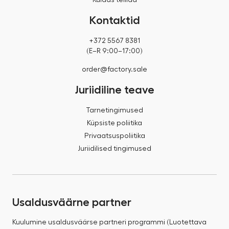
Kuidas tellida
Kontaktid
+372 5567 8381
(E–R 9:00–17:00)
order@factory.sale
Juriidiline teave
Tarnetingimused
Küpsiste poliitika
Privaatsuspoliitika
Juriidilised tingimused
Usaldusväärne partner
Kuulumine usaldusväärse partneri programmi (Luotettava