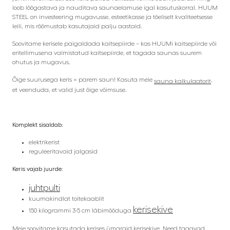
loob lõõgastava ja nauditava saunaelamuse igal kasutuskorral. HUUM
STEEL on investeering mugavusse, esteetikasse ja tõeliselt kvaliteetsesse
leili, mis rõõmustab kasutajaid palju aastaid.
Soovitame kerisele paigaldada kaitsepiirde – kas HUUMi kaitsepiirde või
eritellimusena valmistatud kaitsepiirde, et tagada saunas suurem
ohutus ja mugavus.
Õige suurusega keris = parem saun! Kasuta meie
,
sauna kalkulaatorit
et veenduda, et valid just õige võimsuse.
Komplekt sisaldab:
elektrikerist
reguleeritavaid jalgasid
Keris vajab juurde:
juhtpulti
kuumakindlat toitekaablit
kerisekive
150 kilogrammi 3-5 cm läbimõõduga
Meie soovitame kasutada kerises ümaraid kerisekive. Need tagavad