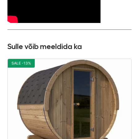
Sulle võib meeldida ka
SALE -13%
S