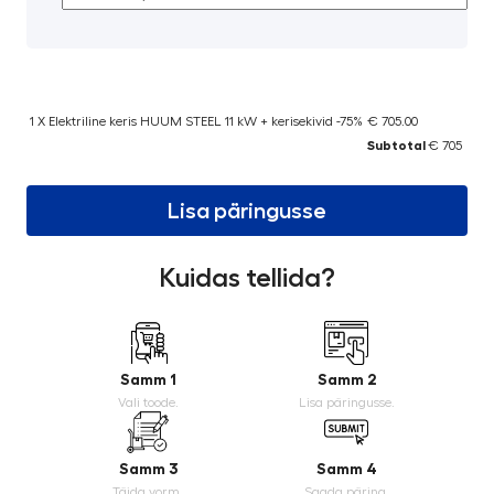
1 X Elektriline keris HUUM STEEL 11 kW + kerisekivid -75%
€ 705.00
Subtotal
€ 705
Lisa päringusse
Kuidas tellida?
Samm 1
Samm 2
Vali toode.
Lisa päringusse.
Samm 3
Samm 4
Täida vorm.
Saada päring.