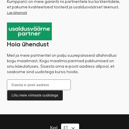
Kumppani) on meie garantii nii partneritele kui ka klientidele,
et pakume kvaliteetseid tooteid ja usaldusväärset teenust.
Loe lähemalt
Hoia ühendust
Meil ja meie partneritel on palju suurepäraseid allahindlusi
kogu maailmast. Kogu maailma parimad pakkumised on
sinu käeulatuses. Sisesta oma e-posti aadress allpool, et
saaksime sind uudistega kursis hoida.
Liitu meie viimaste uudistega
Keel