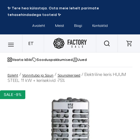
✨ Tere hea külastaja. Osta meie lehelt parimate
tehasehindadega tooteid ✨
Avaleht
Meist
Blogi
Kontaktid
ET
Vaata kõiki
Sooduspakkumised
Uued
/
/
/ Elektriline keris HUUM
Esileht
Vannituba ja Saun
Saunakerised
STEEL 11 kW + kerisekivid -75%
SALE -9%