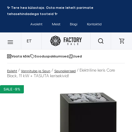
✨ Tere hea külastaja. Osta meie lehelt parimate
tehasehindadega tooteid ✨
Avaleht
Meist
Blogi
Kontaktid
ET
Vaata kõiki
Sooduspakkumised
Uued
/
/
/ Elektriline keris Core
Esileht
Vannituba ja Saun
Saunakerised
Black, 11 kW + TASUTA kerisekivid!
SALE -9%