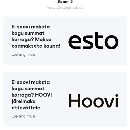
Samm 5
Vastus 24 tunni jooksul.
Ei soovi maksta
kogu summat
korraga? Maksa
osamaksete kaupa!
Loe tingimusi
Ei soovi maksta
kogu summat
korraga? HOOVI
järelmaks
ettevõttele
Loe tingimusi