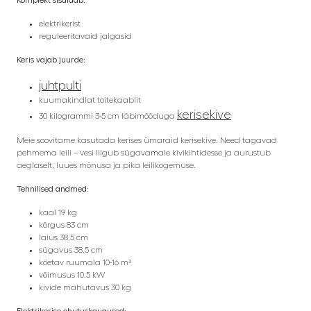
Komplekt sisaldab:
elektrikerist
reguleeritavaid jalgasid
Keris vajab juurde:
juhtpulti
kuumakindlat toitekaablit
kerisekive
30 kilogrammi 3-5 cm läbimõõduga
Meie soovitame kasutada kerises ümaraid kerisekive. Need tagavad
pehmema leili – vesi liigub sügavamale kivikihtidesse ja aurustub
aeglaselt, luues mõnusa ja pika leilikogemuse.
Tehnilised andmed:
kaal 19 kg
kõrgus 83 cm
laius 38,5 cm
sügavus 38,5 cm
köetav ruumala 10-16 m³
võimusus 10.5 kW
kivide mahutavus 30 kg