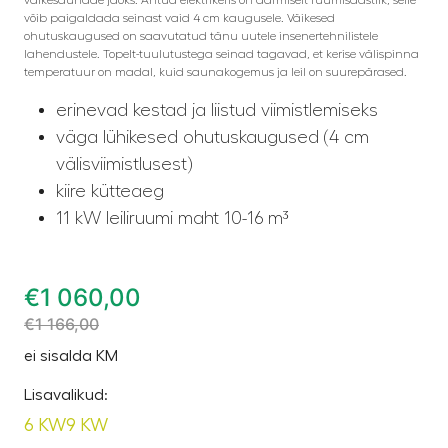
võib paigaldada seinast vaid 4 cm kaugusele. Väikesed
ohutuskaugused on saavutatud tänu uutele insenertehnilistele
lahendustele. Topelt-tuulutustega seinad tagavad, et kerise välispinna
temperatuur on madal, kuid saunakogemus ja leil on suurepärased.
erinevad kestad ja liistud viimistlemiseks
väga lühikesed ohutuskaugused (4 cm
välisviimistlusest)
kiire kütteaeg
11 kW leiliruumi maht 10-16 m³
€
1 060,00
€
1 166,00
ei sisalda KM
Lisavalikud:
6 KW
9 KW