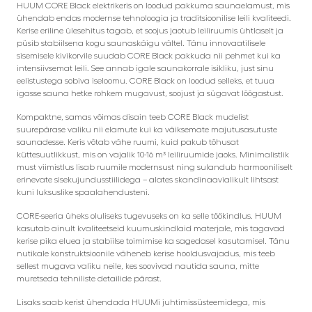
HUUM CORE Black elektrikeris on loodud pakkuma saunaelamust, mis
ühendab endas modernse tehnoloogia ja traditsioonilise leili kvaliteedi.
Kerise eriline ülesehitus tagab, et soojus jaotub leiliruumis ühtlaselt ja
püsib stabiilsena kogu saunaskäigu vältel. Tänu innovaatilisele
sisemisele kivikorvile suudab CORE Black pakkuda nii pehmet kui ka
intensiivsemat leili. See annab igale saunakorrale isikliku, just sinu
eelistustega sobiva iseloomu. CORE Black on loodud selleks, et tuua
igasse sauna hetke rohkem mugavust, soojust ja sügavat lõõgastust.
Kompaktne, samas võimas disain teeb CORE Black mudelist
suurepärase valiku nii elamute kui ka väiksemate majutusasutuste
saunadesse. Keris võtab vähe ruumi, kuid pakub tõhusat
küttesuutlikkust, mis on vajalik 10-16 m³ leiliruumide jaoks. Minimalistlik
must viimistlus lisab ruumile modernsust ning sulandub harmooniliselt
erinevate sisekujundusstiilidega – alates skandinaavialikult lihtsast
kuni luksuslike spaalahendusteni.
CORE-seeria üheks oluliseks tugevuseks on ka selle töökindlus. HUUM
kasutab ainult kvaliteetseid kuumuskindlaid materjale, mis tagavad
kerise pika eluea ja stabiilse toimimise ka sagedasel kasutamisel. Tänu
nutikale konstruktsioonile väheneb kerise hooldusvajadus, mis teeb
sellest mugava valiku neile, kes soovivad nautida sauna, mitte
muretseda tehniliste detailide pärast.
Lisaks saab kerist ühendada HUUMi juhtimissüsteemidega, mis