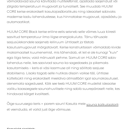
võimaldavad sauna käivitada nutitelefonist, ajastada soojendust või
jälgida temperatuuri mugavalt ja turvaliselt. See muudab HUUM
CORE kerise erakordselt kasutajasõbralikuks ning ideaalset sobivaks
modernse kodu lahendustesse, kus hinnatakse mugavust, ajasäästu ja
automaatikat.
HUUM CORE Black kerise eriline eelis seisneb selle võimes luua kiiresti
soovitud temperatuur ilma liigse energiakuluta. Tänu tõhusale
soojusülekandele soojeneb leiliruum ühtlaselt ja tõstab
kasutusmugavust märgatavalt. Kerise konstruktsioon võimaldab kivide
maksimaalset kuumenemist, mis tähendab, et leil ei ole kunagi “kuiv”
ega liiga terav, vaid mõnusalt pehme. Samuti on HUUM CORE sobiv
lahendus neile, kes soovivad sauna ka sagedaseks ja pikemaks
kasutamiseks – keris ei väsi koormuse all ning säilitab soojuse
stabiilsena. Lisaks tagab selle nutikas disain vaikse töö, ühtlase
küttetsükli ning erakordselt meeldiva atmosfääri igal saunakasutusel,
olenemata sagedusest. Kõik see teeb HUUM CORE mudelist ideaalse
valiku kaasaegsele saunahuvilisele ning sobib suurepäraselt neile, kes
hindavad kõrget kvaliteeti.
Õige suurusega keris = parem saun! Kasuta meie
,
sauna kalkulaatorit
et veenduda, et valid just õige võimsuse.