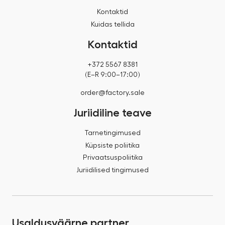
Kontaktid
Kuidas tellida
Kontaktid
+372 5567 8381
(E–R 9:00–17:00)
order@factory.sale
Juriidiline teave
Tarnetingimused
Küpsiste poliitika
Privaatsuspoliitika
Juriidilised tingimused
Usaldusväärne partner