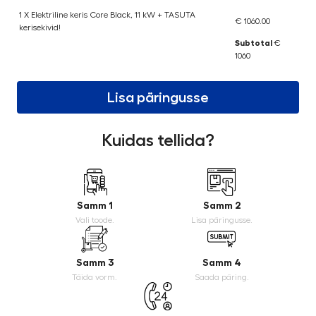
1 X Elektriline keris Core Black, 11 kW + TASUTA
€ 1060.00
kerisekivid!
Subtotal
€
1060
Lisa päringusse
Kuidas tellida?
Samm 1
Samm 2
Vali toode.
Lisa päringusse.
Samm 3
Samm 4
Täida vorm.
Saada päring.