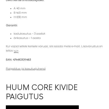
Elektrikerise ohutuskaugused:
A 40 mm
B 465 mm
H 830 mm
Garantii
:
kodukasutus – 3 aastat
ärikasutus – 1 aasta
Kui vajad sellele kerisele varuosi, siis saada meile e-mail. Lisavarustus on
leitav
.
SIIT
EAN: 4744103011483
Paigaldus- ja kasutusjuhend
HUUM CORE KIVIDE
PAIGUTUS