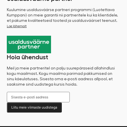
Kuulumine usaldusväärse partneri programmi (Luotettava
Kumppani) on meie garantii nii partneritele kui ka klientidele,
et pakume kvaliteetseid tooteid ja usaldusväärset teenust.
Loe lähemalt
Hoia ühendust
Meil ja meie partneritel on palju suurepäraseid allahindlusi
kogu maailmast. Kogu maailma parimad pakkumised on
sinu käeulatuses. Sisesta oma e-posti aadress allpool, et
saaksime sind uudistega kursis hoida.
Liitu meie viimaste uudistega