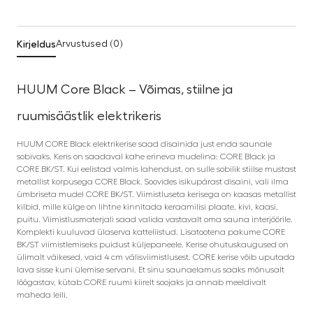
Kirjeldus
Arvustused (0)
HUUM Core Black – Võimas, stiilne ja
ruumisäästlik elektrikeris
HUUM CORE Black elektrikerise saad disainida just enda saunale
sobivaks. Keris on saadaval kahe erineva mudelina: CORE Black ja
CORE BK/ST. Kui eelistad valmis lahendust, on sulle sobilik stiilse mustast
metallist korpusega CORE Black. Soovides isikupärast disaini, vali ilma
ümbriseta mudel CORE BK/ST. Viimistluseta kerisega on kaasas metallist
kilbid, mille külge on lihtne kinnitada keraamilisi plaate, kivi, kaasi,
puitu. Viimistlusmaterjali saad valida vastavalt oma sauna interjöörile.
Komplekti kuuluvad ülaserva katteliistud. Lisatootena pakume CORE
BK/ST viimistlemiseks puidust küljepaneele. Kerise ohutuskaugused on
ülimalt väikesed, vaid 4 cm välisviimistlusest. CORE kerise võib uputada
lava sisse kuni ülemise servani. Et sinu saunaelamus saaks mõnusalt
lõõgastav, kütab CORE ruumi kiirelt soojaks ja annab meeldivalt
maheda leili.