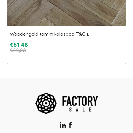
Ta
Woodengold tamm kalasaba T&G r...
1,
€
51,48
€
56,63
€
€