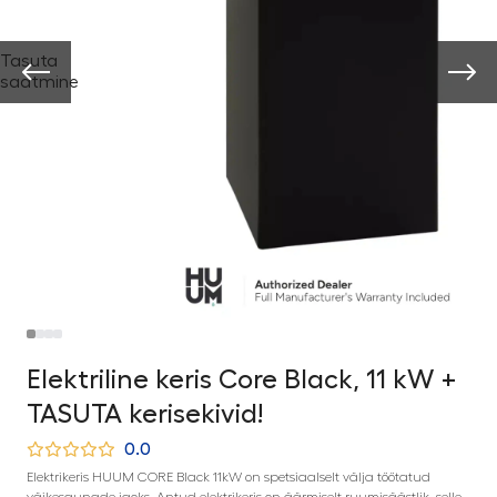
Tasuta
saatmine
Elektriline keris Core Black, 11 kW +
TASUTA kerisekivid!
0.0
Elektrikeris HUUM CORE Black 11kW on spetsiaalselt välja töötatud
väikesaunade jaoks. Antud elektrikeris on äärmiselt ruumisäästlik, selle