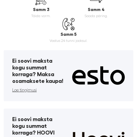
Samm 3
Samm 4
Täida vorm.
Saada päring.
Samm 5
Vastus 24 tunni jooksul.
Ei soovi maksta
kogu summat
korraga? Maksa
osamaksete kaupa!
Loe tingimusi
Ei soovi maksta
kogu summat
korraga? HOOVI