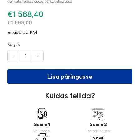
valikuks igasse aeda või suvekodusse.
€
1 568,40
€
1 999,00
ei sisalda KM
Kogus
-
+
Lisa päringusse
Kuidas tellida?
Samm 1
Samm 2
Vali toode.
Lisa päringusse.