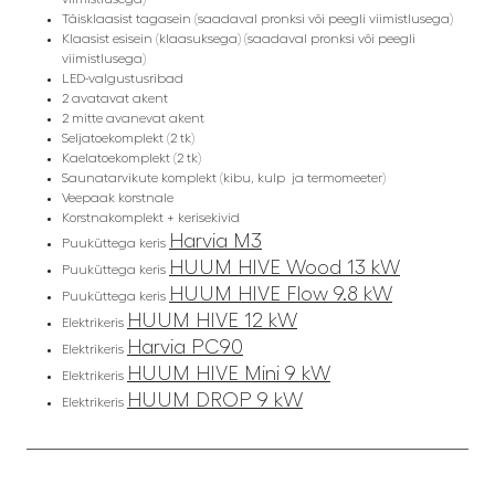
Täisklaasist tagasein (saadaval pronksi või peegli viimistlusega)
Klaasist esisein (klaasuksega) (saadaval pronksi või peegli
viimistlusega)
LED-valgustusribad
2 avatavat akent
2 mitte avanevat akent
Seljatoekomplekt (2 tk)
Kaelatoekomplekt (2 tk)
Saunatarvikute komplekt (kibu, kulp ja termomeeter)
Veepaak korstnale
Korstnakomplekt + kerisekivid
Harvia M3
Puuküttega keris
HUUM HIVE Wood 13 kW
Puuküttega keris
HUUM HIVE Flow 9.8 kW
Puuküttega keris
HUUM HIVE 12 kW
Elektrikeris
Harvia PC90
Elektrikeris
HUUM HIVE Mini 9 kW
Elektrikeris
HUUM DROP 9 kW
Elektrikeris