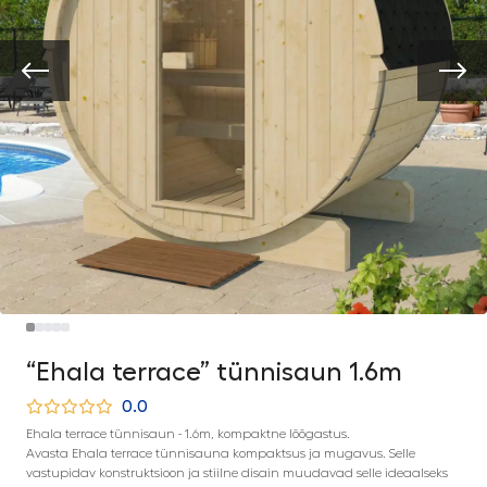
“Ehala terrace” tünnisaun 1.6m
0.0
Ehala terrace tünnisaun - 1.6m, kompaktne lõõgastus.
Avasta Ehala terrace tünnisauna kompaktsus ja mugavus. Selle
vastupidav konstruktsioon ja stiilne disain muudavad selle ideaalseks