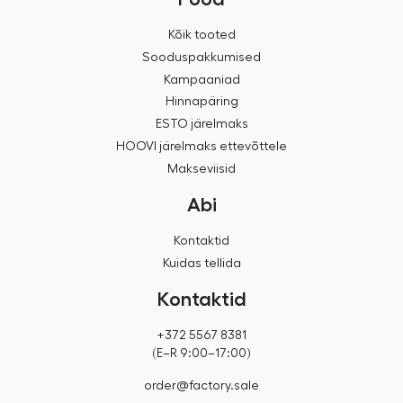
Kõik tooted
Sooduspakkumised
Kampaaniad
Hinnapäring
ESTO järelmaks
HOOVI järelmaks ettevõttele
Makseviisid
Abi
Kontaktid
Kuidas tellida
Kontaktid
+372 5567 8381
(E–R 9:00–17:00)
order@factory.sale