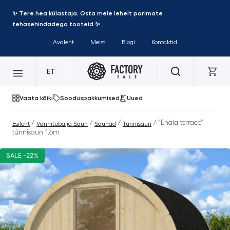
✨ Tere hea külastaja. Osta meie lehelt parimate
tehasehindadega tooteid ✨
Avaleht
Meist
Blogi
Kontaktid
ET
Vaata kõiki
Sooduspakkumised
Uued
/
/
/
/ “Ehala terrace”
Esileht
Vannituba ja Saun
Saunad
Tünnisaun
tünnisaun 1.6m
SALE -22%