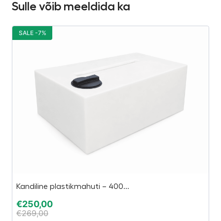
Sulle võib meeldida ka
SALE -7%
S
Kandiline plastikmahuti – 400...
Es
€
250,00
€
€
269,00
€