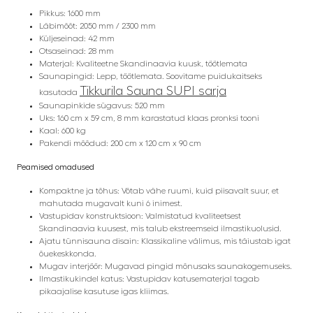
Pikkus: 1600 mm
Läbimõõt: 2050 mm / 2300 mm
Küljeseinad: 42 mm
Otsaseinad: 28 mm
Materjal: Kvaliteetne Skandinaavia kuusk, töötlemata
Saunapingid: Lepp, töötlemata. Soovitame puidukaitseks
Tikkurila Sauna SUPI sarja
kasutada
Saunapinkide sügavus: 520 mm
Uks: 160 cm x 59 cm, 8 mm karastatud klaas pronksi tooni
Kaal: 600 kg
Pakendi mõõdud: 200 cm x 120 cm x 90 cm
Peamised omadused
Kompaktne ja tõhus: Võtab vähe ruumi, kuid piisavalt suur, et
mahutada mugavalt kuni 6 inimest.
Vastupidav konstruktsioon: Valmistatud kvaliteetsest
Skandinaavia kuusest, mis talub ekstreemseid ilmastikuolusid.
Ajatu tünnisauna disain: Klassikaline välimus, mis täiustab igat
õuekeskkonda.
Mugav interjöör: Mugavad pingid mõnusaks saunakogemuseks.
Ilmastikukindel katus: Vastupidav katusematerjal tagab
pikaajalise kasutuse igas kliimas.