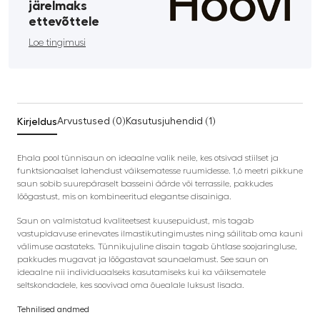
järelmaks
ettevõttele
Loe tingimusi
Kirjeldus
Arvustused (0)
Kasutusjuhendid (1)
Ehala pool tünnisaun on ideaalne valik neile, kes otsivad stiilset ja
funktsionaalset lahendust väiksematesse ruumidesse. 1,6 meetri pikkune
saun sobib suurepäraselt basseini äärde või terrassile, pakkudes
lõõgastust, mis on kombineeritud elegantse disainiga.
Saun on valmistatud kvaliteetsest kuusepuidust, mis tagab
vastupidavuse erinevates ilmastikutingimustes ning säilitab oma kauni
välimuse aastateks. Tünnikujuline disain tagab ühtlase soojaringluse,
pakkudes mugavat ja lõõgastavat saunaelamust. See saun on
ideaalne nii individuaalseks kasutamiseks kui ka väiksematele
seltskondadele, kes soovivad oma õuealale luksust lisada.
Tehnilised andmed