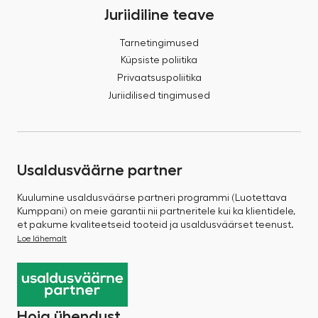
Juriidiline teave
Tarnetingimused
Küpsiste poliitika
Privaatsuspoliitika
Juriidilised tingimused
Usaldusväärne partner
Kuulumine usaldusväärse partneri programmi (Luotettava
Kumppani) on meie garantii nii partneritele kui ka klientidele,
et pakume kvaliteetseid tooteid ja usaldusväärset teenust.
Loe lähemalt
Hoia ühendust