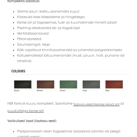
Komplektis sisaldub:
Valmis saun (kokku panemata kujul)
Klaasuks koos käepideme ja hingedega
Kerise all ja tagaseinas, tule- ja kuumakindel minerit plaat
Poolring otsakaared esi- ja tagaküljel
Ventilatsiooniavad
Põrandarestid
Saunapingid, lepp
Kõik vajalikud kinnitusvahendid ja juhendid paigaldamiseks
Katusematerjal bituumensindel (must, pruun, hall, punane või
roheline)
NB! Keris ei kuulu komplekti. Soovitame
ja
Sobiva elektrikerise leiad siit
.
puuküttega kerise siit
Valikulised lisad (lisatasu eest):
Poolpanoraam aken tagaseinas (saadaval pronksi või peegli
viimistlusega)