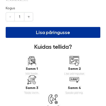
Kogus
-
+
Lisa päringusse
Kuidas tellida?
Samm 1
Samm 2
Vali toode.
Lisa päringusse.
Samm 3
Samm 4
Täida vorm.
Saada päring.