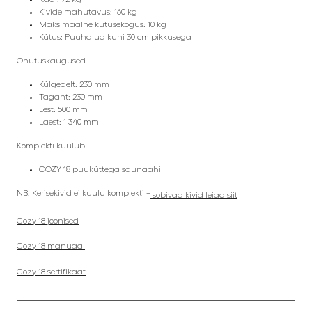
Kivide mahutavus: 160 kg
Maksimaalne kütusekogus: 10 kg
Kütus: Puuhalud kuni 30 cm pikkusega
Ohutuskaugused
Külgedelt: 230 mm
Tagant: 230 mm
Eest: 500 mm
Laest: 1 340 mm
Komplekti kuulub
COZY 18 puuküttega saunaahi
NB! Kerisekivid ei kuulu komplekti –
sobivad kivid leiad siit
Cozy 18 joonised
Cozy 18 manuaal
Cozy 18 sertifikaat