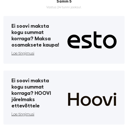
Samm 5
Vastus 24 tunni jooksul.
Ei soovi maksta
kogu summat
korraga? Maksa
osamaksete kaupa!
Loe tingimusi
Ei soovi maksta
kogu summat
korraga? HOOVI
järelmaks
ettevõttele
Loe tingimusi