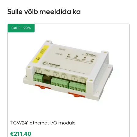
Sulle võib meeldida ka
SALE -29%
S
TCW241 ethernet I/O module
H
€
211,40
€