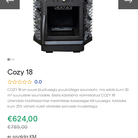
Cozy 18
0.0
COZY 18 on suure jõudlusega puuküttega saunaahi, mis sobib kuni 20
m³ suurustele saunadele. Eestis käsitööna valmistatud COZY 18
ühendab traditsioonilise meistriteose kaasaegse tõhususega, tarbides
kuni 25% vähem kütet võrreldes sarnaste mudelitega.
€
624,00
€
789,00
ei sisalda KM