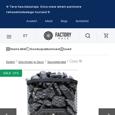
✨ Tere hea külastaja. Osta meie lehelt parimate
tehasehindadega tooteid ✨
Avaleht
Meist
Blogi
Kontaktid
ET
Vaata kõiki
Sooduspakkumised
Uued
/
/
/ Cozy 18
Esileht
Vannituba ja Saun
Saunakerised
SALE -21%