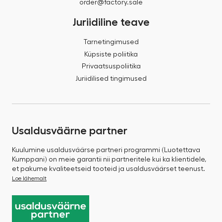
order@factory.sale
Juriidiline teave
Tarnetingimused
Küpsiste poliitika
Privaatsuspoliitika
Juriidilised tingimused
Usaldusväärne partner
Kuulumine usaldusväärse partneri programmi (Luotettava
Kumppani) on meie garantii nii partneritele kui ka klientidele,
et pakume kvaliteetseid tooteid ja usaldusväärset teenust.
Loe lähemalt