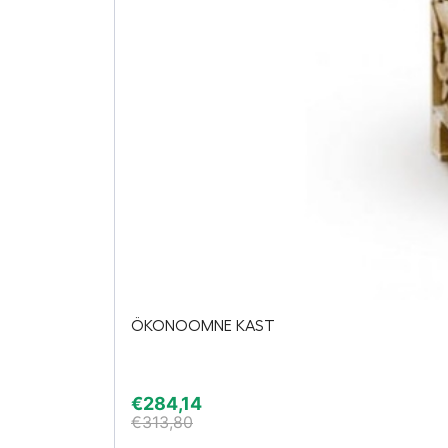
ÖKONOOMNE KAST
€
284,14
€
313,80