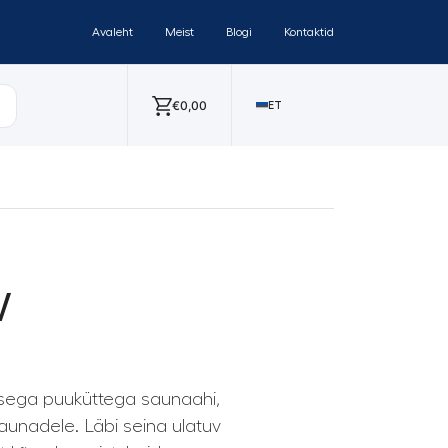
Avaleht
Meist
Blogi
Kontaktid
€
0,00
ET
W
sega puuküttega saunaahi,
aunadele. Läbi seina ulatuv