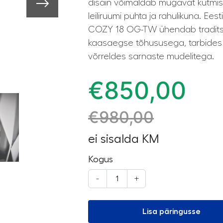
disain võimaldab mugavat kütmist
leiliruumi puhta ja rahulikuna. Ees
COZY 18 OG-TW ühendab traditsio
kaasaegse tõhususega, tarbides
võrreldes sarnaste mudelitega.
€
850,00
€
980,00
ei sisalda KM
Kogus
-
+
Lisa päringusse