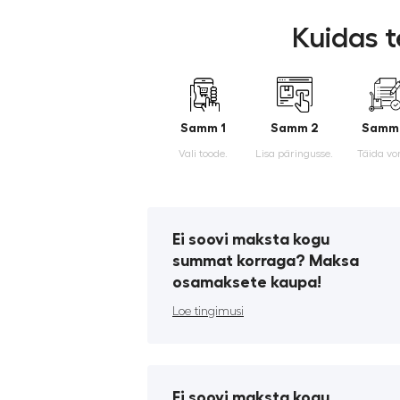
Kuidas t
Samm 1
Samm 2
Samm
Vali toode.
Lisa päringusse.
Täida vo
Ei soovi maksta kogu
summat korraga? Maksa
osamaksete kaupa!
Loe tingimusi
Ei soovi maksta kogu