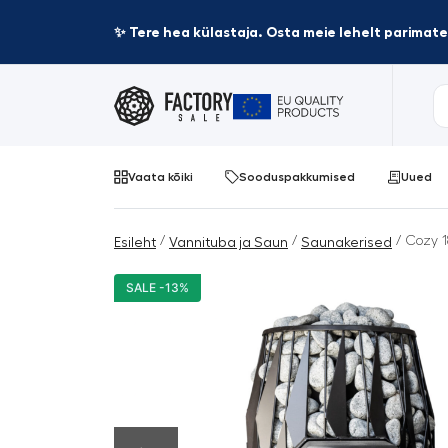
✨ Tere hea külastaja. Osta meie lehelt parima
Vaata kõiki
Sooduspakkumised
Uued
/
/
/ Cozy 
Esileht
Vannituba ja Saun
Saunakerised
SALE -13%