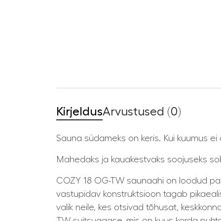
Kirjeldus
Arvustused (0)
Sauna südameks on keris. Kui kuumus ei ol
Mahedaks ja kauakestvaks soojuseks sob
COZY 18 OG-TW saunaahi on loodud pakku
vastupidav konstruktsioon tagab pikaea
valik neile, kes otsivad tõhusat, keskk
TW suitsugaase, mis on kuus korda puhtam