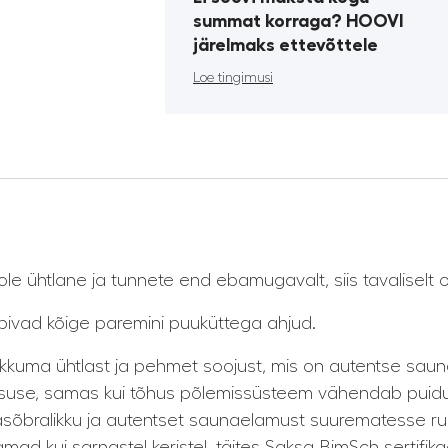
summat korraga? HOOVI
järelmaks ettevõttele
Loe tingimusi
e ühtlane ja tunnete end ebamugavalt, siis tavaliselt o
ivad kõige paremini puuküttega ahjud.
ma ühtlast ja pehmet soojust, mis on autentse saunae
lisuse, samas kui tõhus põlemissüsteem vähendab puid
onnasõbralikku ja autentset saunaelamust suurematesse
ad kui sarnastel keristel, täites Saksa BimSch sertifi