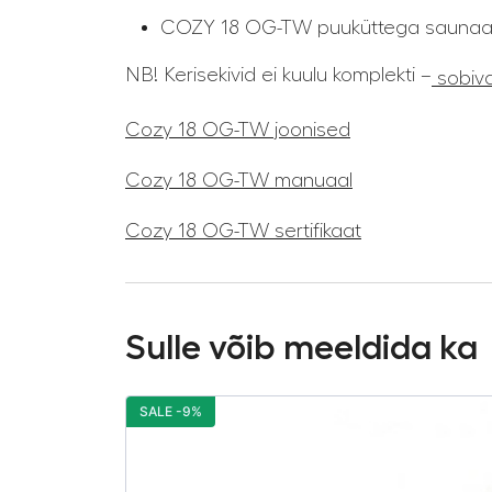
COZY 18 OG-TW puuküttega saunaa
NB! Kerisekivid ei kuulu komplekti –
sobivad
Cozy 18 OG-TW joonised
Cozy 18 OG-TW manuaal
Cozy 18 OG-TW sertifikaat
Sulle võib meeldida ka
SALE -9%