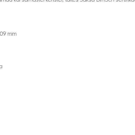
709 mm
a