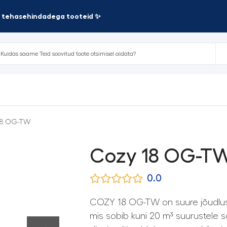
te tehasehindadega tooteid ✨
18 OG-TW
Cozy 18 OG-T
0.0
COZY 18 OG-TW on suure jõudlu
mis sobib kuni 20 m³ suurustele s