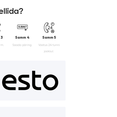
ellida?
 3
Samm 4
Samm 5
rm.
Saada päring.
Vastus 24 tunni
jooksul.