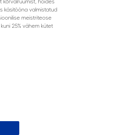
 kõrvalruumist, hoides
tis käsitööna valmistatud
onilise meistriteose
 kuni 25% vähem kütet