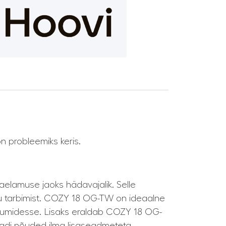
n probleemiks keris.
lamuse jaoks hädavajalik. Selle
u tarbimist. COZY 18 OG-TW on ideaalne
 ruumidesse. Lisaks eraldab COZY 18 OG-
kaadi nõuded ilma lisaseadmeteta.