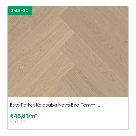
SALE -8%
S
Esta Parket Kalasaba Nova Eco Tamm ...
SU
€
46,81
€
/m²
€
51,00
€