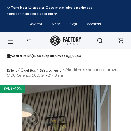
✨ Tere hea külastaja. Osta meie lehelt parimate
tehasehindadega tooteid ✨
Avaleht
Meist
Blogi
Kontaktid
ET
Vaata kõiki
Sooduspakkumised
Uued
/
/
/ Akustiline seinapaneel Järnvik
Esileht
Üldehitus
Seinapaneelid
5100 Serenus 600x24x2440 mm
SALE -10%