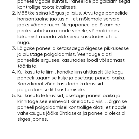
paneeli vigade suhtes. Paneelide paigaldamisega
kontrollige toote kvaliteeti.
Mõõtke seina kõrgus ja laius. Arvutage paneelide
horisontaalne jaotus nii, et mõlemale servale
jääks võrdne ruum. Nurgapaneelide lõikamine
peaks sobituma ribade vahele, võimaldades
lõikamist mööda vildi serva kasutades utiliidi
nuga.
Lõigake paneelid ketassaega õigesse pikkusesse
ja alustage paigaldamist. Veenduge alati
paneelide sirguses, kasutades loodi või sarnast
tööriista.
Kui kasutate liimi, kandke liim ühtlaselt üle kogu
paneeli tagumise külje ja asetage paneel paika.
Soovi korral võite kasutada ka kruvisid
paigaldamise lihtsustamiseks.
Kui kasutate kruvisid, asetage paneel paika ja
kinnitage see eelnevalt kirjeldatud viisil. Järgmise
paneeli paigaldamisel kontrollige alati, et ribade
vahekaugus jääks ühtlaseks ja paneelid oleksid
sirges joones.