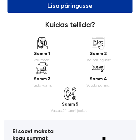
Lisa päringusse
Kuidas tellida?
Samm 1
Samm 2
Vali toode.
Lisa päringusse.
Samm 3
Samm 4
Täida vorm.
Saada päring.
Samm 5
Vastus 24 tunni jooksul.
Ei soovi maksta
kogu summat