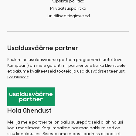
Küpsiste poliitika
Privaatsuspoliitika
Juriidilised tingimused
Usaldusväärne partner
Kuulumine usaldusväärse partneri programmi (Luotettava
Kumppani) on meie garantii nii partneritele kui ka klientidele,
et pakume kvaliteetseid tooteid ja usaldusväärset teenust.
Loe lähemalt
Hoia ühendust
Meil ja meie partneritel on palju suurepäraseid allahindlusi
kogu maailmast. Kogu maailma parimad pakkumised on
sinu käeulatuses. Sisesta oma e-posti aadress allpool, et