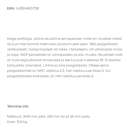
EAN:
6430049657158
Kõrge profiiliga, stiilne akustiline seinapaneel, millel on mustast vildist
alus ja hele tamme meenutav puidumuster peal. Võib paigaldada
vertikaalselt, horisontaalselt või lakke. Heliisoleeriv vilt vähendab müra
ja kaja. MDF-paneelidel on silmapaistev puidu muster. Akustilisel vildil
on tuld aeglustavad omadused ja see kuulub tuleklassi B1. Ei sisalda
kahjulikke ühendeid. Lihtne ja kiire paigaldada. Otsese seina
paigaldamisel on NRC väärtus 0,3, heli neelduvuse klass D. Kui
paigaldatakse karkassile, on heli neelduvuse klass A.
Tehniline info:
Mõõdud: 2440 mm pikk, 600 mm lai ja 24 mm paks
Kaal: 10,8 kg