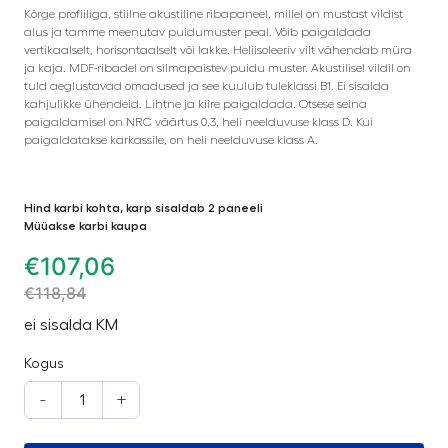
Kõrge profiiliga, stiilne akustiline ribapaneel, millel on mustast vildist
alus ja tamme meenutav puidumuster peal. Võib paigaldada
vertikaalselt, horisontaalselt või lakke. Heliisoleeriv vilt vähendab müra
ja kaja. MDF-ribadel on silmapaistev puidu muster. Akustilisel vildil on
tuld aeglustavad omadused ja see kuulub tuleklassi B1. Ei sisalda
kahjulikke ühendeid. Lihtne ja kiire paigaldada. Otsese seina
paigaldamisel on NRC väärtus 0,3, heli neelduvuse klass D. Kui
paigaldatakse karkassile, on heli neelduvuse klass A.
Hind karbi kohta, karp sisaldab 2 paneeli
Müüakse karbi kaupa
€
107,06
€
118,84
ei sisalda KM
Kogus
-
+