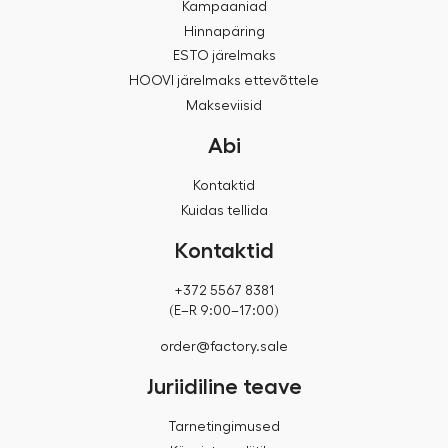
Kampaaniad
Hinnapäring
ESTO järelmaks
HOOVI järelmaks ettevõttele
Makseviisid
Abi
Kontaktid
Kuidas tellida
Kontaktid
+372 5567 8381
(E–R 9:00–17:00)
order@factory.sale
Juriidiline teave
Tarnetingimused