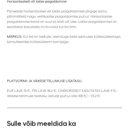
Horisontaalselt või lakke paigaldamine
Paneelide horisontaalsel või lakke paigaldamisel järgige samu
põhimõtteid nagu vertikaalse paigaldamise puhul. Horisontaalse
paigaldamise korral on suund alati alt üles. Lakke paigaldamisel on
soovitatav kasutada nii kruvisid kui ka liimi.
MÄRKUS:
Kui teil on laeküte, veenduge toote sobivuses küttesüsteemiga,
konsulteerides küttesüsteemi tarnijaga.
PLATVORMI- JA VÄIKESE TELLIMUSE LISATASU:
EUR LAVA 15 €, FIN LAVA 18.6 €, ÜHEKORDSELT KASUTATAV LAVA 9 €;
Väikese tellimuse lisatasu (ostude puhul alla 100 €) – 13.2 €
Sulle võib meeldida ka