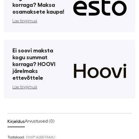
korraga? Maksa
osamaksete kaupa!
Loe tingimusi
Ei soovi maksta
kogu summat
korraga? HOOVI
järelmaks
ettevõttele
Loe tingimusi
Kirjeldus
Arvustused (0)
Tootekood:
JVWP-A600-TAMU