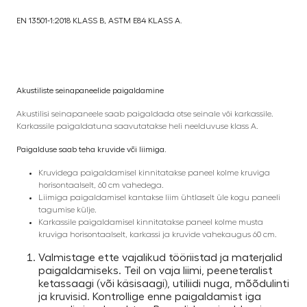
EN 13501-1:2018 KLASS B, ASTM E84 KLASS A.
Akustiliste seinapaneelide paigaldamine
Akustilisi seinapaneele saab paigaldada otse seinale või karkassile.
Karkassile paigaldatuna saavutatakse heli neelduvuse klass A.
Paigalduse saab teha kruvide või liimiga.
Kruvidega paigaldamisel kinnitatakse paneel kolme kruviga
horisontaalselt, 60 cm vahedega.
Liimiga paigaldamisel kantakse liim ühtlaselt üle kogu paneeli
tagumise külje.
Karkassile paigaldamisel kinnitatakse paneel kolme musta
kruviga horisontaalselt, karkassi ja kruvide vahekaugus 60 cm.
Valmistage ette vajalikud tööriistad ja materjalid
paigaldamiseks. Teil on vaja liimi, peeneteralist
ketassaagi (või käsisaagi), utiliidi nuga, mõõdulinti
ja kruvisid. Kontrollige enne paigaldamist iga