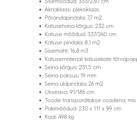
Sisemõõdud: 333/230 cm
Aknaklaas: pleksiklaas
Põrandapindala: 7,7 m2
Katuseharja kõrgus: 232 cm
Katuse mõõdud: 337/240 cm
Katuse pindala: 8,1 m2
Sisemaht: 16,8 m3
Katusematerjal: katusekate tõrvapap
Seina kõrgus: 231,5 cm
Seina paksus: 19 mm
Seina üldpindala: 26 m2
Ukseava: 91/186 cm
Toode transporditakse osadena, mis 
Pakimõõdud: 230 x 111 x 99 cm
Kaal: 498 kg