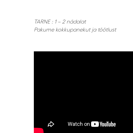
TARNE : 1 – 2 nädalat
Pakume kokkupanekut ja töötlust