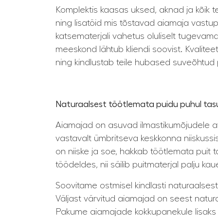
Komplektis kaasas uksed, aknad ja kõik te
ning lisatöid mis tõstavad aiamaja vastu
katsematerjali vahetus oluliselt tugevama
meeskond lähtub kliendi soovist. Kvalitee
ning kindlustab teile hubased suveõhtud 
Naturaalsest töötlemata puidu puhul tas
Aiamajad on asuvad ilmastikumõjudele ava
vastavalt ümbritseva keskkonna niiskuss
on niiske ja soe, hakkab töötlemata puit
töödeldes, nii säilib puitmaterjal palju ka
Soovitame ostmisel kindlasti naturaalsest
Väljast värvitud aiamajad on seest natur
Pakume aiamajade kokkupanekule lisaks 