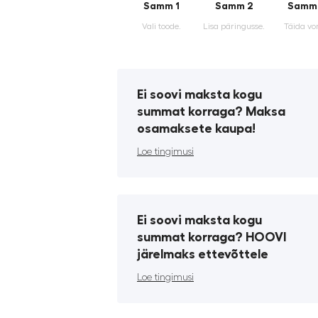
Samm 1
Samm 2
Samm
Vali toode.
Lisa päringusse.
Täida vo
Ei soovi maksta kogu
summat korraga? Maksa
osamaksete kaupa!
Loe tingimusi
Ei soovi maksta kogu
summat korraga? HOOVI
järelmaks ettevõttele
Loe tingimusi