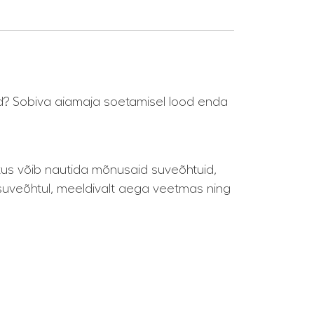
tad? Sobiva aiamaja soetamisel lood enda
kus võib nautida mõnusaid suveõhtuid,
 suveõhtul, meeldivalt aega veetmas ning