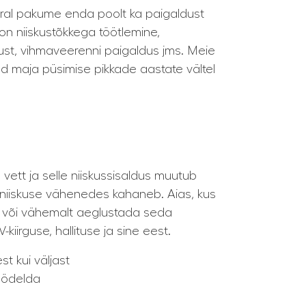
orral pakume enda poolt ka paigaldust
on niiskustõkkega töötlemine,
alust, vihmaveerenni paigaldus jms. Meie
vad maja püsimise pikkade aastate vältel
vett ja selle niiskussisaldus muutub
 niiskuse vähenedes kahaneb. Aias, kus
da või vähemalt aeglustada seda
kiirguse, hallituse ja sine eest.
t kui väljast
töödelda