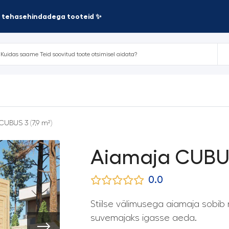
te tehasehindadega tooteid ✨
CUBUS 3 (7,9 m²)
Aiamaja CUBUS 
0.0
Stiilse välimusega aiamaja sobib n
suvemajaks igasse aeda.