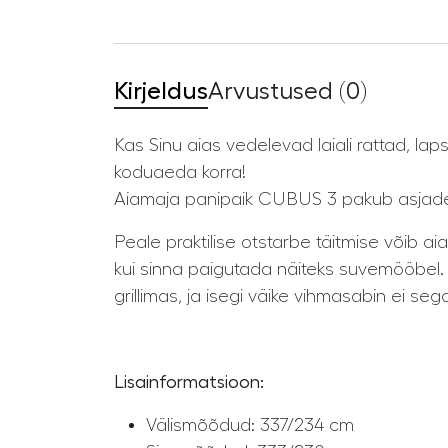
Kirjeldus
Arvustused (0)
Kas Sinu aias vedelevad laiali rattad, l
koduaeda korra!
Aiamaja panipaik CUBUS 3 pakub asjadele 
Peale praktilise otstarbe täitmise võib
kui sinna paigutada näiteks suvemööbel.
grillimas, ja isegi väike vihmasabin ei se
Lisainformatsioon:
Välismõõdud: 337/234 cm