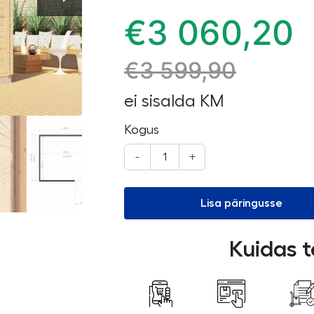
€
3 060,20
€
3 599,90
ei sisalda KM
Kogus
-
+
Lisa päringusse
Kuidas t