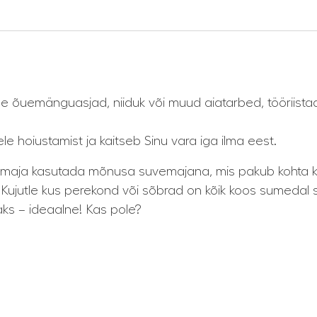
apse õuemänguasjad, niiduk või muud aiatarbed, tööriis
hoiustamist ja kaitseb Sinu vara iga ilma eest.
 aiamaja kasutada mõnusa suvemajana, mis pakub kohta 
 Kujutle kus perekond või sõbrad on kõik koos sumedal
gaks – ideaalne! Kas pole?