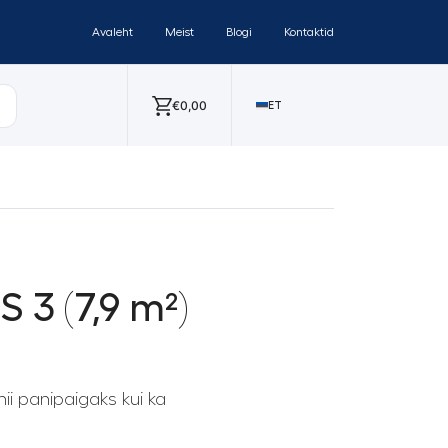
Avaleht
Meist
Blogi
Kontaktid
€
0,00
ET
3 (7,9 m²)
ii panipaigaks kui ka