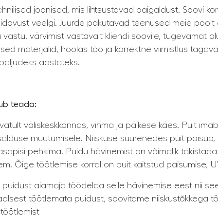
hnilised joonised, mis lihtsustavad paigaldust. Soovi k
pidavust veelgi. Juurde pakutavad teenused meie poolt 
 vastu, värvimist vastavalt kliendi soovile, tugevamat 
tsed materjalid, hoolas töö ja korrektne viimistlus taga
paljudeks aastateks.
ub teada:
tult väliskeskkonnas, vihma ja päikese käes. Puit imab 
isalduse muutumisele. Niiskuse suurenedes puit paisub,
 tasapisi pehkima. Puidu hävinemist on võimalik takista
uem. Õige töötlemise korral on puit kaitstud paisumise, UV-
 puidust aiamaja töödelda selle hävinemise eest nii sees
aalsest töötlemata puidust, soovitame niiskustõkkega 
töötlemist