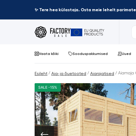
✨ Tere hea külastaja. Osta meie lehelt parima
Vaata kõiki
Sooduspakkumised
Uued
/
/
/ Aiamaja 
Esileht
Aia- ja õuetooted
Aiarajatised
SALE -15%