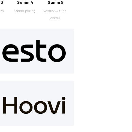
 3
Samm 4
Samm 5
rm.
Saada päring.
Vastus 24 tunni
jooksul.