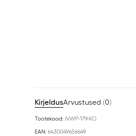
Kirjeldus
Arvustused (0)
Tootekood:
JVWP-179-KO
EAN:
6430049656649