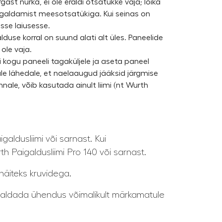
st nurka, ei ole eraldi otsatükke vaja; lõika
aigaldamist meesotsatükiga. Kui seinas on
esse laiusesse.
use korral on suund alati alt üles. Paneelide
ole vaja.
i kogu paneeli tagaküljele ja aseta paneel
e lähedale, et naelaaugud jääksid järgmise
nale, võib kasutada ainult liimi (nt Wurth
ldusliimi või sarnast. Kui
h Paigaldusliimi Pro 140 või sarnast.
 näiteks kruvidega.
igaldada ühendus võimalikult märkamatule