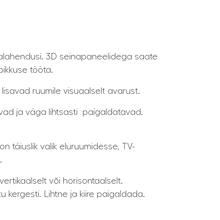
inalahendusi. 3D seinapaneelidega saate
ikkuse tööta.
isavad ruumile visuaalselt avarust.
avad ja väga lihtsasti paigaldatavad.
on täiuslik valik eluruumidesse, TV-
.
rtikaalselt või horisontaalselt.
tu kergesti. Lihtne ja kiire paigaldada.