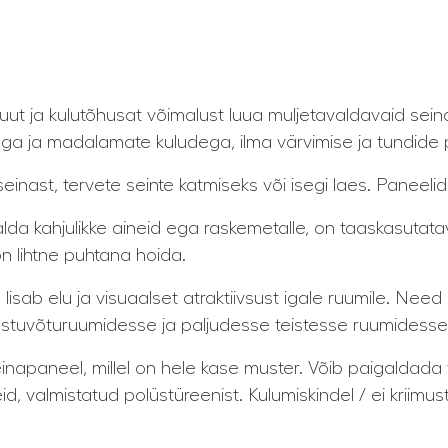
 uut ja kulutõhusat võimalust luua muljetavaldavaid se
ga ja madalamate kuludega, ilma värvimise ja tundide p
st, tervete seinte katmiseks või isegi laes. Paneelid l
alda kahjulikke aineid ega raskemetalle, on taaskasutat
n lihtne puhtana hoida.
 lisab elu ja visuaalset atraktiivsust igale ruumile. Need 
vastuvõturuumidesse ja paljudesse teistesse ruumidesse
napaneel, millel on hele kase muster. Võib paigaldada ve
eid, valmistatud polüstüreenist. Kulumiskindel / ei kriimus