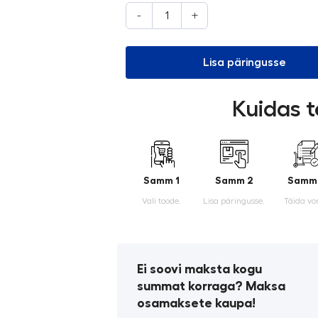
-
+
Lisa päringusse
Kuidas t
Samm 1
Samm 2
Samm
Vali toode.
Lisa päringusse.
Täida vo
Ei soovi maksta kogu
summat korraga? Maksa
osamaksete kaupa!