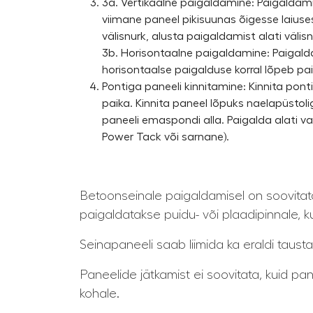
3a. Vertikaalne paigaldamine: Paigaldamin
viimane paneel pikisuunas õigesse laiuse
välisnurk, alusta paigaldamist alati väli
3b. Horisontaalne paigaldamine: Paigaldam
horisontaalse paigalduse korral lõpeb pa
Pontiga paneeli kinnitamine: Kinnita pont
paika. Kinnita paneel lõpuks naelapüsto
paneeli emaspondi alla. Paigalda alati va
Power Tack või sarnane).
Betoonseinale paigaldamisel on soovitat
paigaldatakse puidu- või plaadipinnale, k
Seinapaneeli saab liimida ka eraldi tausta
Paneelide jätkamist ei soovitata, kuid 
kohale.