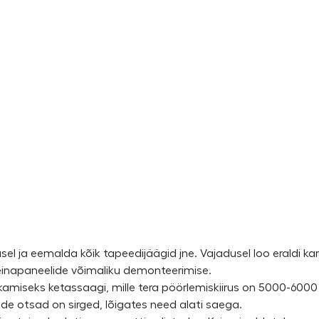
l ja eemalda kõik tapeedijäägid jne. Vajadusel loo eraldi kar
 seinapaneelide võimaliku demonteerimise.
kamiseks ketassaagi, mille tera pöörlemiskiirus on 5000-6000 
ide otsad on sirged, lõigates need alati saega.