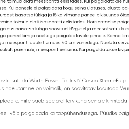
e toimub alati meespontti eelistades. Kui paigaldatakse nurga
sse. Kui paneele ei paigaldata kogu seina ulatuses, alusta p
snurgast isasotsatükiga ja lõika viimane paneel pikisuunas õig
ine toimub alati isaspontti eelistades. Horisontaalse paigald
igaldus naisotsatükiga soovitud kõrgusel ja meesotsatükki ei 
iga paneel liimi ja naeltega paigaldatavale pinnale. Kanna liim
liga meesponti poolelt umbes 40 cm vahedega. Naeluta serval
sakult paremale, meespont eelisena. Kui paigaldatakse kivipin
av kasutada Wurth Power Tack või Casco XtremeFix paiga
us naelutamine on võimalik, on soovitatav kasutada Wurt
plaadile, mille saab seejärel tervikuna seinale kinnitada
paneeli võib paigaldada ka tappühendusega. Püüdke pa