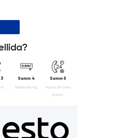
ellida?
 3
Samm 4
Samm 5
rm.
Saada päring.
Vastus 24 tunni
jooksul.