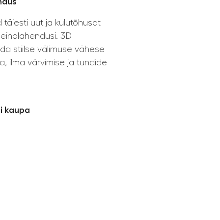
endus
täiesti uut ja kulutõhusat
seinalahendusi. 3D
a stiilse välimuse vähese
 ilma värvimise ja tundide
bi kaupa