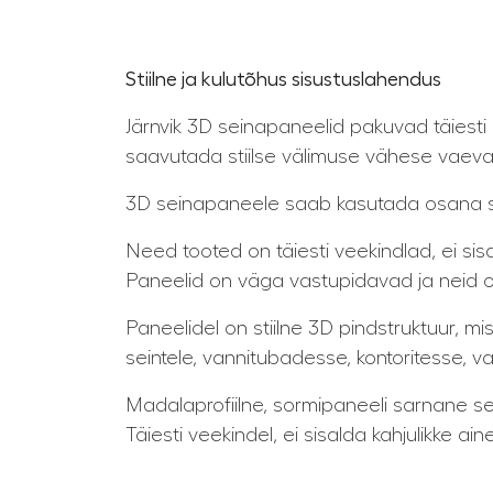
Stiilne ja kulutõhus sisustuslahendus
Järnvik 3D seinapaneelid pakuvad täiesti
saavutada stiilse välimuse vähese vaeva
3D seinapaneele saab kasutada osana seina
Need tooted on täiesti veekindlad, ei sis
Paneelid on väga vastupidavad ja neid o
Paneelidel on stiilne 3D pindstruktuur, mis
seintele, vannitubadesse, kontoritesse, 
Madalaprofiilne, sormipaneeli sarnane sei
Täiesti veekindel, ei sisalda kahjulikke ain