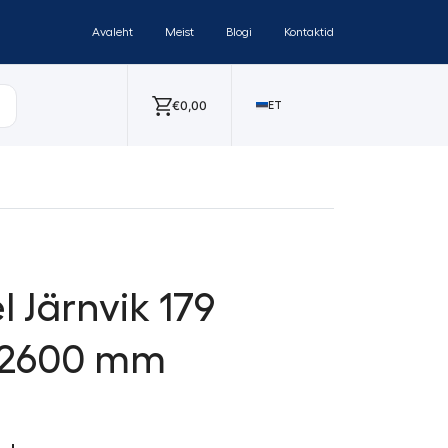
Avaleht
Meist
Blogi
Kontaktid
€
0,00
ET
 Järnvik 179
x2600 mm