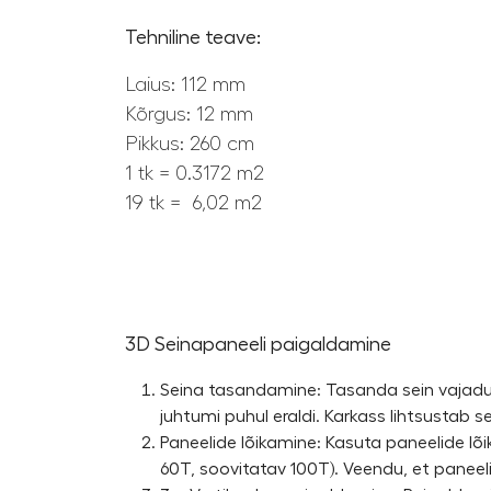
Tehniline teave:
Laius: 112 mm
Kõrgus: 12 mm
Pikkus: 260 cm
1 tk = 0.3172 m2
19 tk = 6,02 m2
3D Seinapaneeli paigaldamine
Seina tasandamine: Tasanda sein vajaduse
juhtumi puhul eraldi. Karkass lihtsustab
Paneelide lõikamine: Kasuta paneelide lõi
60T, soovitatav 100T). Veendu, et paneel