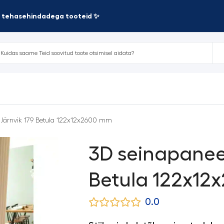
te tehasehindadega tooteid ✨
 Järnvik 179 Betula 122x12x2600 mm
3D seinapaneel
Betula 122x12
0.0