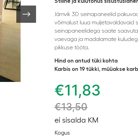
Stiilne ja kulutõhus sisustuslah
Järnvik 3D seinapaneelid pakuvad 
võimalust luua muljetavaldavaid 
seinapaneelidega saate saavutad
vaevaga ja madalamate kuludega,
pikkuse tööta.
Hind on antud tüki kohta
Karbis on 19 tükki, müüakse kar
€
11,83
€
13,50
ei sisalda KM
Kogus