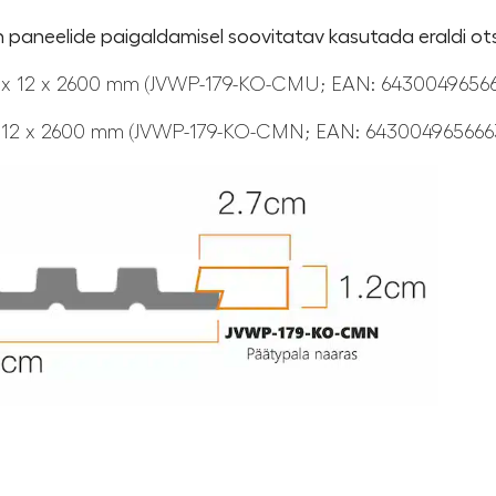
aneelide paigaldamisel soovitatav kasutada eraldi otsa
42 x 12 x 2600 mm (JVWP-179-KO-CMU; EAN: 6430049656
7 x 12 x 2600 mm (JVWP-179-KO-CMN; EAN: 64300496566