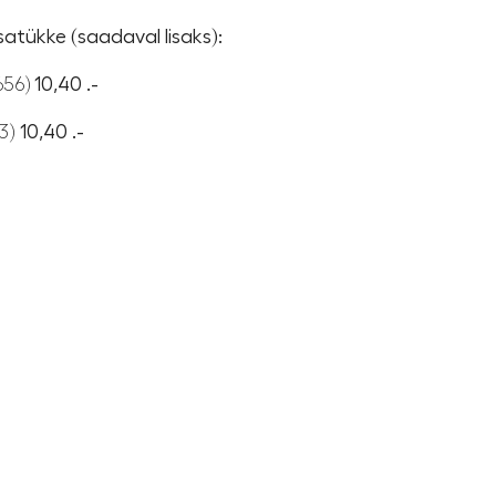
tükke (saadaval lisaks):
656)
10,40 .-
63)
10,40 .-