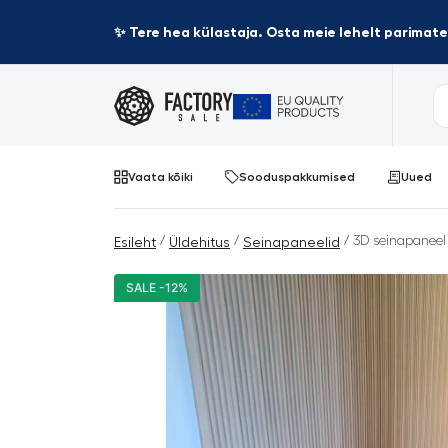
✨ Tere hea külastaja. Osta meie lehelt parima
Vaata kõiki
Sooduspakkumised
Uued
/
/
/ 3D seinapaneel
Esileht
Üldehitus
Seinapaneelid
SALE -12%