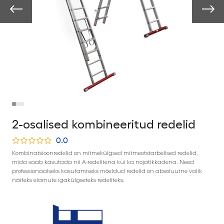
2-osalised kombineeritud redelid
0.0
Kombinatsioonredelid on mitmekülgsed mitmeotstarbelised redelid,
mida saab kasutada nii A-redelitena kui ka nojatikkadena. Need
professionaalseks kasutamiseks mõeldud redelid on absoluutne valik
näiteks elamute igakülgseteks redeliteks.