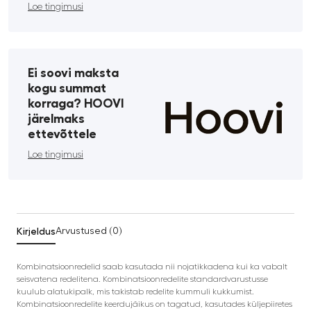
Loe tingimusi
Ei soovi maksta
kogu summat
korraga? HOOVI
järelmaks
ettevõttele
Loe tingimusi
Kirjeldus
Arvustused (0)
Kombinatsioonredelid saab kasutada nii nojatikkadena kui ka vabalt
seisvatena redelitena. Kombinatsioonredelite standardvarustusse
kuulub alatukipalk, mis takistab redelite kummuli kukkumist.
Kombinatsioonredelite keerdujäikus on tagatud, kasutades küljepiiretes