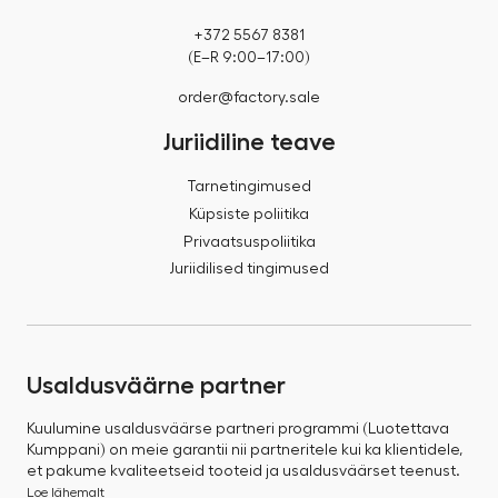
+372 5567 8381
(E–R 9:00–17:00)
order@factory.sale
Juriidiline teave
Tarnetingimused
Küpsiste poliitika
Privaatsuspoliitika
Juriidilised tingimused
Usaldusväärne partner
Kuulumine usaldusväärse partneri programmi (Luotettava
Kumppani) on meie garantii nii partneritele kui ka klientidele,
et pakume kvaliteetseid tooteid ja usaldusväärset teenust.
Loe lähemalt