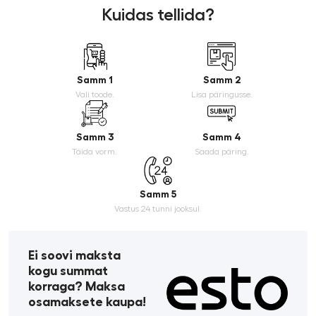
Kuidas tellida?
Samm 1
Samm 2
Vali toode.
Lisa päringusse.
Samm 3
Samm 4
Täida vorm.
Saada päring.
Samm 5
Vastus 24 tunni jooksul.
Ei soovi maksta
kogu summat
korraga? Maksa
osamaksete kaupa!