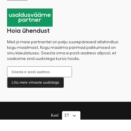
Hoia ühendust
Meil ja meie partneritel on palju suurepäraseid allahindlusi
kogu maailmast. Kogu maailma parimad pakkumised on
sinu käeulatuses. Sisesta oma e-posti aadress allpool, et
saaksime sind uudistega kursis hoida.
Liitu meie viimaste uudistega
Keel
© 2025 Factory Sale – Kõik õigused kaitstud