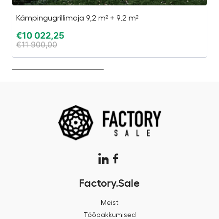
Kämpingugrillimaja 9,2 m² + 9,2 m²
“4
€
10 022,25
€
€
11 900,00
€
Factory.Sale
Meist
Tööpakkumised