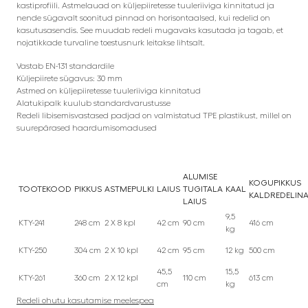
kastiprofiili. Astmelauad on küljepiiretesse tuuleriiviga kinnitatud ja
nende sügavalt soonitud pinnad on horisontaalsed, kui redelid on
kasutusasendis. See muudab redeli mugavaks kasutada ja tagab, et
nojatikkade turvaline toestusnurk leitakse lihtsalt.
Vastab EN-131 standardile
Küljepiirete sügavus: 30 mm
Astmed on küljepiiretesse tuuleriiviga kinnitatud
Alatukipalk kuulub standardvarustusse
Redeli libisemisvastased padjad on valmistatud TPE plastikust, millel on
suurepärased haardumisomadused
ALUMISE
KOGUPIKKUS
TOOTEKOOD
PIKKUS
ASTMEPULKI
LAIUS
TUGITALA
KAAL
KALDREDELIN
LAIUS
9,5
KTY-241
248 cm
2 X 8 kpl
42 cm
90 cm
416 cm
kg
KTY-250
304 cm
2 X 10 kpl
42 cm
95 cm
12 kg
500 cm
45,5
15,5
KTY-261
360 cm
2 X 12 kpl
110 cm
613 cm
cm
kg
Redeli ohutu kasutamise meelespea