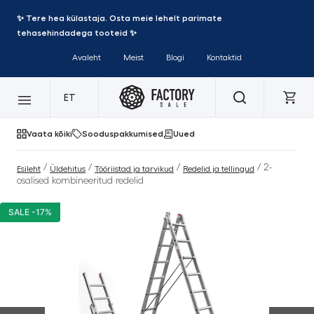
✨ Tere hea külastaja. Osta meie lehelt parimate
tehasehindadega tooteid ✨
Avaleht
Meist
Blogi
Kontaktid
ET
Vaata kõiki
Sooduspakkumised
Uued
/
/
/
/ 2-
Esileht
Üldehitus
Tööriistad ja tarvikud
Redelid ja tellingud
osalised kombineeritud redelid
SALE -17%