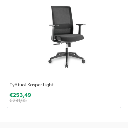
Työtuoli Kasper Light
S
€
253,49
€
€
281,65
€