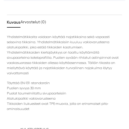
Kuvaus
Arvostelut (0)
Yhdistelmätikkaita voidaan käyttää nojatikkaina sekä vapaasti
seisovina tikkaina. Yhdistelmätikkaisiin kuuluu vakiovarusteena
alatukipalkki, joka estää tikkaiden kaatumisen.
Yhdistelmätikkaiden kiertojäykkyys on taattu käyttämällä
sivupaarteina koteloprofiilia. Puolien syvään rihlatut astinpinnat ovat
vaakasuorassa tikkaiden ollessa käyttöasennossa. Tällöin tikasta on
miellyttävä käyttää ja nojatikkaiden turvallinen nojakulma löytyy
vaivattomasti
Täyttää EN-131 -standardin
Puolien syvyys 30 mm
Puolat taumelniitattu sivupaarteisiin
Alatukipalkki vakiovarusteena
Tikkaiden liukuesteet ovat TPE-muovia, jolla on erinomaiset pito-
ominaisuudet