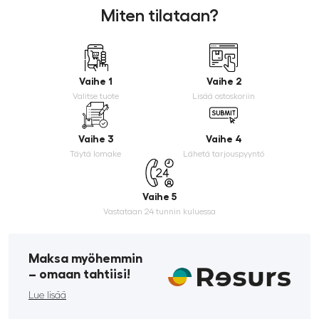
Miten tilataan?
Vaihe 1
Vaihe 2
Valitse tuote
Lisää ostoskoriin
Vaihe 3
Vaihe 4
Täytä lomake
Lähetä tarjouspyyntö
Vaihe 5
Vastataan 24 tunnin kuluessa
Maksa myöhemmin
­– omaan tahtiisi!
Lue lisää