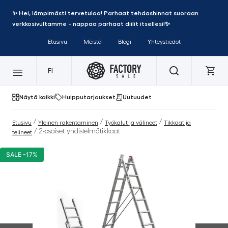
✨ Hei, lämpimästi tervetuloa! Parhaat tehdashinnat suoraan
verkkosivultamme - nappaa parhaat diilit itsellesi!✨
Etusivu
Meistä
Blogi
Yhteystiedot
FI
Näytä kaikki
Huipputarjoukset
Uutuudet
/
/
/
Etusivu
Yleinen rakentaminen
Työkalut ja välineet
Tikkaat ja
/ 2-osaiset yhdistelmätikkaat
telineet
SALE -17%