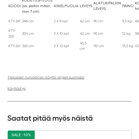
KULJETUSPITUUS
ALATUKIPALKIN
K
KOODI
(sis. palkin mitan,
ASKELPUOLIA
LEVEYS
PAINO
LEVEYS
N
noin 7 cm)
KTY-241
248 cm
2 X 8 kpl
42 cm
90 cm
9,5 kg
41
KTY-
304 cm
2 X 10 kpl
42 cm
95 cm
12 kg
50
250
45,5
KTY-261
360 cm
2 X 12 kpl
110 cm
15,5 kg
61
cm
Tikkaiden turvallinen käyttö -ohjeet suomeksi
Käyttöohje
Saatat pitää myös näistä
SALE -10%
S