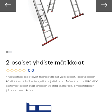
2-osaiset yhdistelmätikkaat
0.0
Yhdistelmätikkaat ovat monikäyttöiset yleistikkaat, joita voidaan
käyttää sekä A-tikkaina, että nojatikkaina. Nämä ammattikäyttöä
kestävät tikkaat ovat ehdoton valinta esimerkiksi omakotitalojen
jokapaikan-tikkaina.