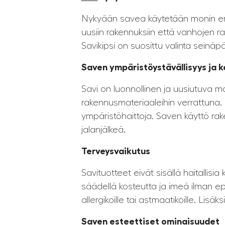
Nykyään savea käytetään monin eri t
uusiin rakennuksiin että vanhojen ra
Savikipsi on suosittu valinta seinäp
Saven ympäristöystävällisyys ja 
Savi on luonnollinen ja uusiutuva m
rakennusmateriaaleihin verrattuna. L
ympäristöhaittoja. Saven käyttö ra
jalanjälkeä.
Terveysvaikutus
Savituotteet eivät sisällä haitallisia
säädellä kosteutta ja imeä ilman e
allergikoille tai astmaatikoille. Lis
Saven esteettiset ominaisuudet