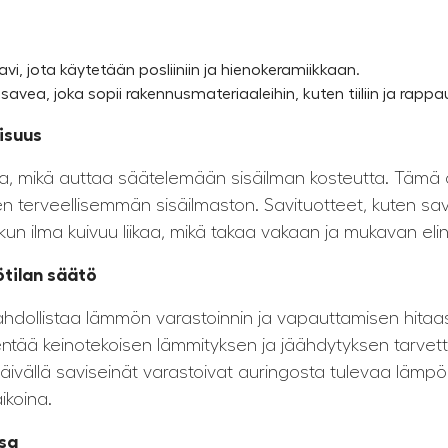
savi, jota käytetään posliiniin ja hienokeramiikkaan.
savea, joka sopii rakennusmateriaaleihin, kuten tiiliin ja rappau
isuus
ta, mikä auttaa säätelemään sisäilman kosteutta. Tämä
terveellisemmän sisäilmaston. Savituotteet, kuten savik
 kun ilma kuivuu liikaa, mikä takaa vakaan ja mukavan eli
tilan säätö
dollistaa lämmön varastoinnin ja vapauttamisen hitaas
hentää keinotekoisen lämmityksen ja jäähdytyksen tarvett
ivällä saviseinät varastoivat auringosta tulevaa lämpöä
ikoina.
sa