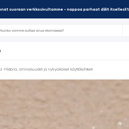
nat suoraan verkkosivultamme - nappaa parhaat diilit itsellesi!
t
 -Historia, ominaisuudet ja nykyaikaiset käyttäkohteet