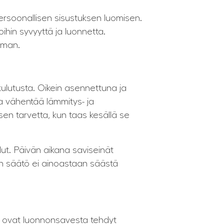
persoonallisen sisustuksen luomisen.
oihin syvyyttä ja luonnetta.
lman.
lutusta. Oikein asennettuna ja
a vähentää lämmitys- ja
sen tarvetta, kun taas kesällä se
telut. Päivän aikana saviseinät
 säätö ei ainoastaan ​​säästä
tä ovat luonnonsavesta tehdyt