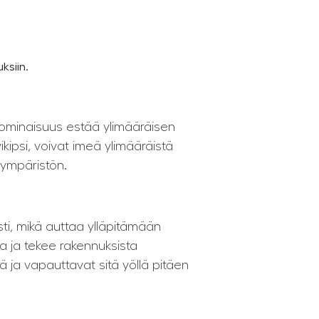
ksiin.
 ominaisuus estää ylimääräisen
ipsi, voivat imeä ylimääräistä
nympäristön.
ti, mikä auttaa ylläpitämään
a ja tekee rakennuksista
 ja vapauttavat sitä yöllä pitäen