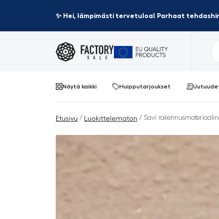
✨ Hei, lämpimästi tervetuloa! Parhaat tehdashin
Näytä kaikki
Huipputarjoukset
Uutuude
/
/ Savi rakennusmateriaalina
Etusivu
Luokittelematon