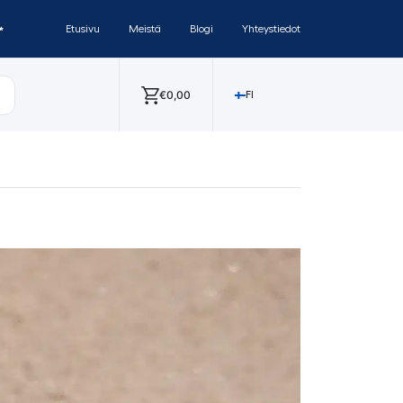
✨
Etusivu
Meistä
Blogi
Yhteystiedot
€
0,00
FI