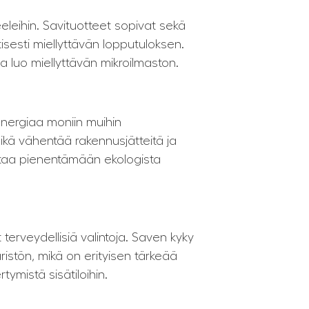
eleihin. Savituotteet sopivat sekä
tisesti miellyttävän lopputuloksen.
ja luo miellyttävän mikroilmaston.
energiaa moniin muihin
mikä vähentää rakennusjätteitä ja
ttaa pienentämään ekologista
t terveydellisiä valintoja. Saven kyky
stön, mikä on erityisen tärkeää
tymistä sisätiloihin.