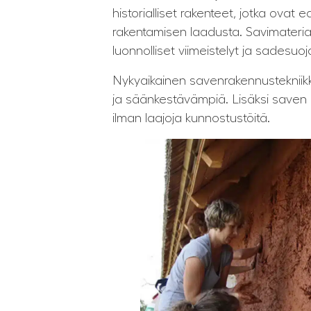
historialliset rakenteet, jotka ovat 
rakentamisen laadusta. Savimateriaal
luonnolliset viimeistelyt ja sadesuo
Nykyaikainen savenrakennustekniikka
ja säänkestävämpiä. Lisäksi saven 
ilman laajoja kunnostustöitä.