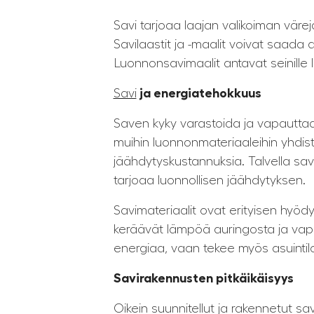
Savi tarjoaa laajan valikoiman värej
Savilaastit ja -maalit voivat saada a
Luonnonsavimaalit antavat seinille
Savi
ja energiatehokkuus
Saven kyky varastoida ja vapautta
muihin luonnonmateriaaleihin yhdis
jäähdytyskustannuksia. Talvella sav
tarjoaa luonnollisen jäähdytyksen.
Savimateriaalit ovat erityisen hyödyll
keräävät lämpöä auringosta ja vapau
energiaa, vaan tekee myös asuinti
Savirakennusten pitkäikäisyys
Oikein suunnitellut ja rakennetut s