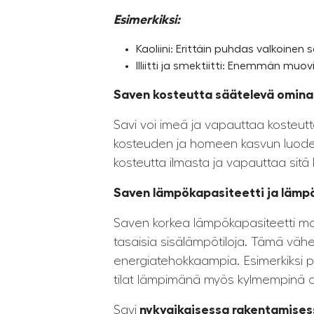
Esimerkiksi:
Kaoliini: Erittäin puhdas valkoinen 
Illiitti ja smektiitti: Enemmän muovi
Saven kosteutta säätelevä omina
Savi voi imeä ja vapauttaa kosteut
kosteuden ja homeen kasvun luoden 
kosteutta ilmasta ja vapauttaa sitä
Saven lämpökapasiteetti ja lämpö
Saven korkea lämpökapasiteetti mah
tasaisia ​​sisälämpötiloja. Tämä vä
energiatehokkaampia. Esimerkiksi pä
tilat lämpimänä myös kylmempinä a
Savi
nykyaikaisessa rakentamises