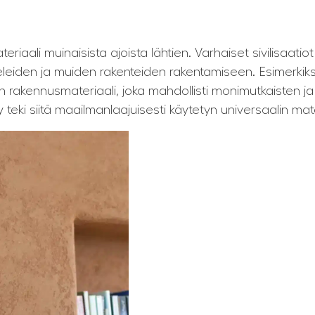
iaali muinaisista ajoista lähtien. Varhaiset sivilisaatiot 
eleiden ja muiden rakenteiden rakentamiseen. Esimerki
inen rakennusmateriaali, joka mahdollisti monimutkaisten 
teki siitä maailmanlaajuisesti käytetyn universaalin mate