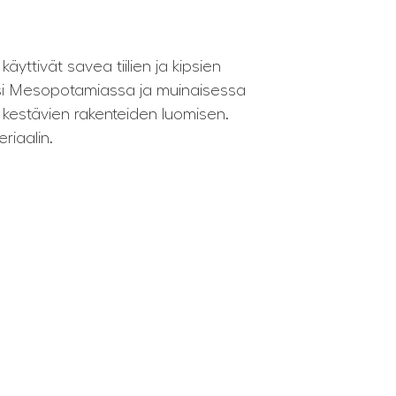
käyttivät savea tiilien ja kipsien
ksi Mesopotamiassa ja muinaisessa
ja kestävien rakenteiden luomisen.
riaalin.