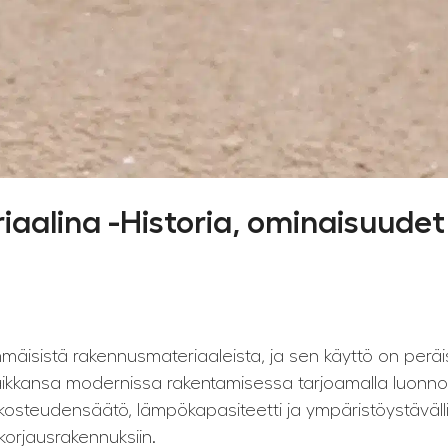
aalina -Historia, ominaisuudet 
mäisistä rakennusmateriaaleista, ja sen käyttö on peräi
kkansa modernissa rakentamisessa tarjoamalla luonnollis
kosteudensäätö, lämpökapasiteetti ja ympäristöystävälli
 korjausrakennuksiin.