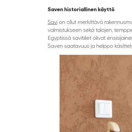
Saven historiallinen käyttö
Savi
on ollut merkittävä rakennusmater
valmistukseen sekä talojen, tempp
Egyptissä savitiilet olivat ensisija
Saven saatavuus ja helppo käsittely 