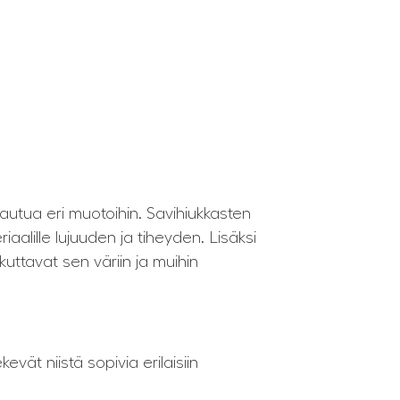
vautua eri muotoihin. Savihiukkasten
aalille lujuuden ja tiheyden. Lisäksi
kuttavat sen väriin ja muihin
tekevät niistä sopivia erilaisiin