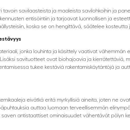
avoin savilaasteista ja maaleista savilohkoihin ja pane
kennusten entisöintiin ja tarjoavat luonnollisen ja esteet
äällysteisiin, koska se on hengittävä, säätelee kosteutta 
kestävyys
ateriaali, jonka louhinta ja käsittely vaativat vähemmän 
isäksi savituotteet ovat biohajoavia ja kierrätettäviä, 
kentamisessa tukee kestäviä rakentamiskäytäntöjä ja au
 kemikaaleja eivätkä eritä myrkyllisiä aineita, joten ne ova
päpuhtauksia auttaa luomaan terveellisemmän elinympäri
äksi saven antistaattiset ominaisuudet vähentävät pölyn ker