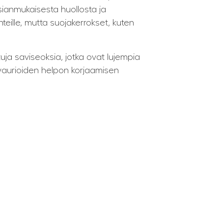
asianmukaisesta huollosta ja
teille, mutta suojakerrokset, kuten
ja saviseoksia, jotka ovat lujempia
 vaurioiden helpon korjaamisen