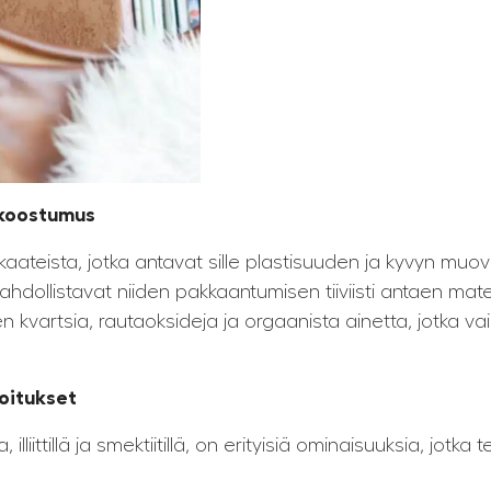
 koostumus
kaateista, jotka antavat sille plastisuuden ja kyvyn muo
dollistavat niiden pakkaantumisen tiiviisti antaen materi
n kvartsia, rautaoksideja ja orgaanista ainetta, jotka vai
koitukset
la, illiittillä ja smektiitillä, on erityisiä ominaisuuksia, jotka 