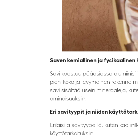
Saven kemiallinen ja fysikaalinen
Savi koostuu pääasiassa alumiinisili
pieni koko ja levymäinen rakenne mah
savi sisältää usein mineraaleja, kute
ominaisuuksiin.
Eri savityypit ja niiden käyttötar
Erilaisilla savityypeillä, kuten kaoliinil
käyttötarkoituksiin.