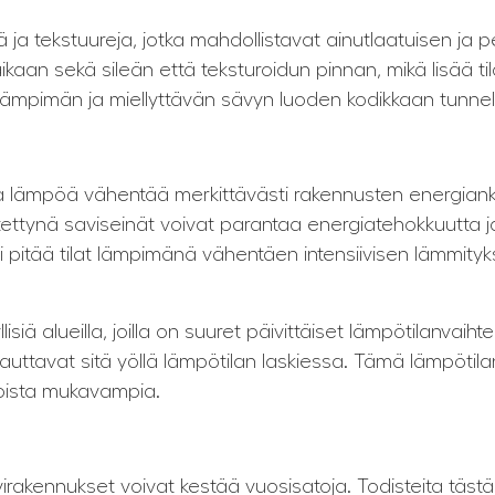
ä ja tekstuureja, jotka mahdollistavat ainutlaatuisen ja 
ikaan sekä sileän että teksturoidun pinnan, mikä lisää til
 lämpimän ja miellyttävän sävyn luoden kodikkaan tunne
a lämpöä vähentää merkittävästi rakennusten energianku
tettynä saviseinät voivat parantaa energiatehokkuutta j
i pitää tilat lämpimänä vähentäen intensiivisen lämmityk
isiä alueilla, joilla on suuret päivittäiset lämpötilanvaih
ttavat sitä yöllä lämpötilan laskiessa. Tämä lämpötilan
loista mukavampia.
avirakennukset voivat kestää vuosisatoja. Todisteita täs