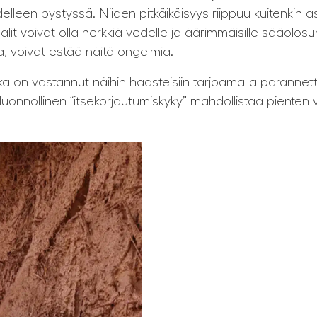
edelleen pystyssä. Niiden pitkäikäisyys riippuu kuitenkin 
it voivat olla herkkiä vedelle ja äärimmäisille sääolosuh
ja, voivat estää näitä ongelmia.
 on vastannut näihin haasteisiin tarjoamalla parannettu
luonnollinen “itsekorjautumiskyky” mahdollistaa pienten