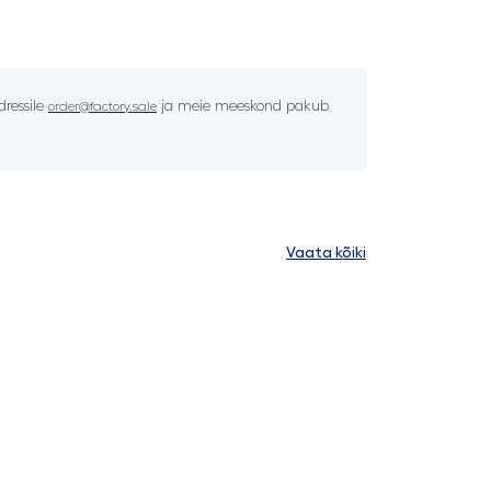
ressile
ja meie meeskond pakub
order@factory.sale
Vaata kõiki