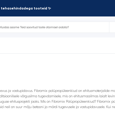
te tehasehindadega tooteid ✨
gevus ja vastupidavus. Fibromix polüpropüleenkiud on ehitusmaterjalide maa
traditsioonilisele võrgusilma tugevdamisele, mis on ehitusmaailmas laialt 
suguse ehitusprojekti jaoks. Mis on Fibromix Polüpropüleenkiud? Fibromix p
id neil on suur mõju betooni ja mördi tugevusele ja vastupidavusele. Kui 