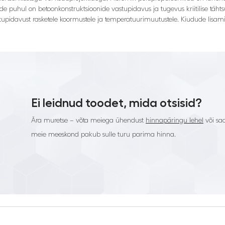
dade puhul on betoonkonstruktsioonide vastupidavus ja tugevus kriitilise tä
tupidavust rasketele koormustele ja temperatuurimuutustele. Kiudude lisam
Ei leidnud toodet, mida otsisid?
Ära muretse – võta meiega ühendust
hinnapäringu lehel
või saa
meie meeskond pakub sulle turu parima hinna.