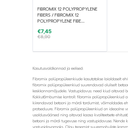
FIBROMIX 12 POLYPROPYLENE
FIBERS / FIBROMIX 12
POLYPROPYLENE FIBE...
€
7,45
€
8,90
Kasutusvaldkonnad ja eelised:
Fibromix polüpropüleenkiude kasutatakse laialdaselt eh
fibromix polüpropüleenkiud suurendavad oluliselt betoon
keskkonnamõjudele. Vastupidavus: need kiud aitavad bet
Kokkutõmbumise kontroll: fibromix polüpropüleenkiud a
kiirendavad betooni ja mördi tardumist, võimaldades ehit
protseduure. Fibromix polüpropüleenkiud on ideaalne val
usaldusväärsed ning aitavad kaasa kvaliteetsete ehitu
betooni ja mördi tugevuse ning vastupidavuse. Nende 
vastupidavamaks. Olgu tegemist suuremahuliste kommert