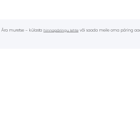
? Ära muretse – külasta
või saada meile oma päring aad
hinnapäringu lehte