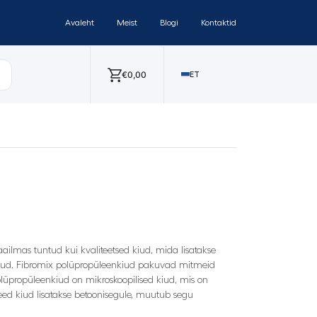
Avaleht
Meist
Blogi
Kontaktid
€
0,00
ET
ilmas tuntud kui kvaliteetsed kiud, mida lisatakse
levinud. Fibromix polüpropüleenkiud pakuvad mitmeid
olüpropüleenkiud on mikroskoopilised kiud, mis on
need kiud lisatakse betoonisegule, muutub segu