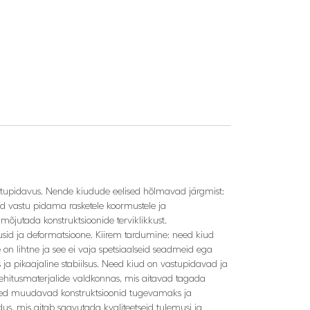
astupidavus. Nende kiudude eelised hõlmavad järgmist:
ad vastu pidama rasketele koormustele ja
õjutada konstruktsioonide terviklikkust.
sid ja deformatsioone. Kiirem tardumine: need kiud
 on lihtne ja see ei vaja spetsiaalseid seadmeid ega
 ja pikaajaline stabiilsus. Need kiud on vastupidavad ja
ehitusmaterjalide valdkonnas, mis aitavad tagada
need muudavad konstruktsioonid tugevamaks ja
, mis aitab saavutada kvaliteetseid tulemusi ja