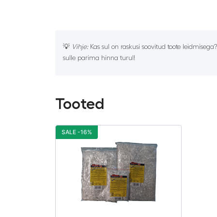
💡
Vihje:
Kas sul on raskusi soovitud toote leidmisega
sulle parima hinna turul!
Tooted
SALE -16%