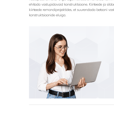
ehitada vastupidavaid konstruktsioone. Kiirteede ja sil
kiirteede remondiprojektides, et suurendada betooni vas
konstruktsioonide eluiga.