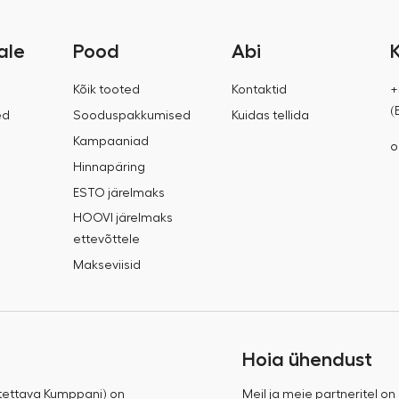
ale
Pood
Abi
Kõik tooted
Kontaktid
+
(
ed
Sooduspakkumised
Kuidas tellida
Kampaaniad
o
Hinnapäring
ESTO järelmaks
HOOVI järelmaks
ettevõttele
Makseviisid
Hoia ühendust
tettava Kumppani) on
Meil ja meie partneritel on