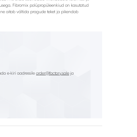
htsusega. Fibromix polüpropüleenkiud on kasutatud
ine aitab vältida pragude teket ja pikendab
da e-kiri aadressile
order@factory.sale
ja