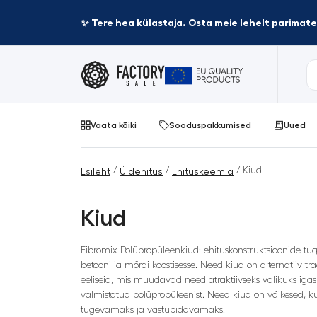
✨ Tere hea külastaja. Osta meie lehelt parima
Vaata kõiki
Sooduspakkumised
Uued
/
/
/ Kiud
Esileht
Üldehitus
Ehituskeemia
Kiud
Fibromix Polüpropüleenkiud: ehituskonstruktsioonide tu
betooni ja mördi koostisesse. Need kiud on alternatiiv 
eeliseid, mis muudavad need atraktiivseks valikuks iga
valmistatud polüpropüleenist. Need kiud on väikesed, ku
tugevamaks ja vastupidavamaks.