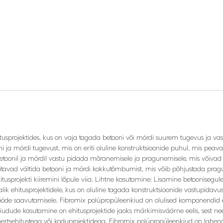
itusprojektides, kus on vaja tagada betooni või mördi suurem tugevus ja v
i ja mördi tugevust, mis on eriti oluline konstruktsioonide puhul, mis peav
oonil ja mördil vastu pidada mõranemisele ja pragunemisele, mis võivad m
itavad vältida betooni ja mördi kokkutõmbumist, mis võib põhjustada pragu
usprojekti kiiremini lõpule viia. Lihtne kasutamine: Lisamine betoonisegule
ik ehitusprojektidele, kus on oluline tagada konstruktsioonide vastupidavus
stööde saavutamisele. Fibromix polüpropüleenkiud on olulised komponendid 
kiudude kasutamine on ehitusprojektide jaoks märkimisväärne eelis, sest 
sehitustega või koduprojektidega, Fibromix polüpropüleenkiud on lahendus