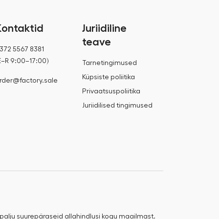
Kontaktid
Juriidiline
teave
372 5567 8381
E–R 9:00–17:00)
Tarnetingimused
Küpsiste poliitika
rder@factory.sale
Privaatsuspoliitika
Juriidilised tingimused
 palju suurepäraseid allahindlusi kogu maailmast.