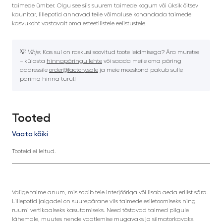
taimede ümber. Olgu see siis suurem taimede kogum või üksik õitsev
kaunitar, lillepotid annavad teile võimaluse kohandada taimede
kasvukoht vastavalt oma esteetilistele eelistustele.
💡
Vihje:
Kas sul on raskusi soovitud toote leidmisega? Ära muretse
– külasta
hinnapäringu lehte
või saada meile oma päring
aadressile
order@factory.sale
ja meie meeskond pakub sulle
parima hinna turul!
Tooted
Vaata kõiki
Tooteid ei leitud.
Valige taime anum, mis sobib teie interjööriga või lisab aeda erilist sära.
Lillepotid jalgadel on suurepärane viis taimede esiletoomiseks ning
ruumi vertikaalseks kasutamiseks. Need tõstavad taimed pilgule
lähemale, muutes nende vaatlemise mugavaks ja silmatorkavaks.