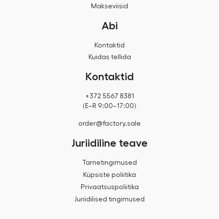
Makseviisid
Abi
Kontaktid
Kuidas tellida
Kontaktid
+372 5567 8381
(E–R 9:00–17:00)
order@factory.sale
Juriidiline teave
Tarnetingimused
Küpsiste poliitika
Privaatsuspoliitika
Juriidilised tingimused