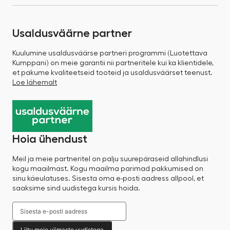
Usaldusväärne partner
Kuulumine usaldusväärse partneri programmi (Luotettava
Kumppani) on meie garantii nii partneritele kui ka klientidele,
et pakume kvaliteetseid tooteid ja usaldusväärset teenust.
Loe lähemalt
Hoia ühendust
Meil ja meie partneritel on palju suurepäraseid allahindlusi
kogu maailmast. Kogu maailma parimad pakkumised on
sinu käeulatuses. Sisesta oma e-posti aadress allpool, et
saaksime sind uudistega kursis hoida.
Liitu meie viimaste uudistega