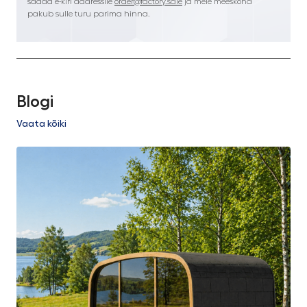
saada e-kiri aadressile
order@factory.sale
ja meie meeskond
pakub sulle turu parima hinna.
Blogi
Vaata kõiki