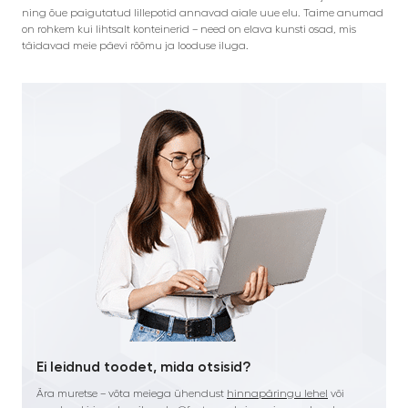
ning õue paigutatud lillepotid annavad aiale uue elu. Taime anumad
on rohkem kui lihtsalt konteinerid – need on elava kunsti osad, mis
täidavad meie päevi rõõmu ja looduse iluga.
Ei leidnud toodet, mida otsisid?
Ära muretse – võta meiega ühendust
hinnapäringu lehel
või