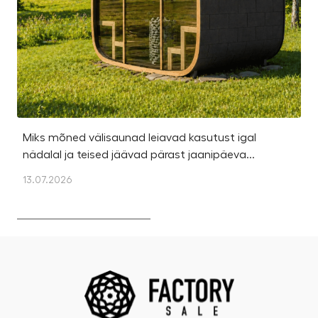
Miks mõned välisaunad leiavad kasutust igal
Ka
nädalal ja teised jäävad pärast jaanipäeva...
et
13.07.2026
13