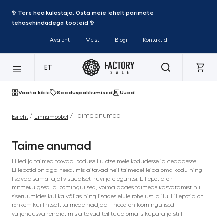
✨ Tere hea külastaja. Osta meie lehelt parimate
tehasehindadega tooteid ✨
Avaleht
Meist
Blogi
Kontaktid
ET
Vaata kõiki
Sooduspakkumised
Uued
/
/ Taime anumad
Esileht
Linnamööbel
Taime anumad
Lilled ja taimed toovad looduse ilu otse meie kodudesse ja aedadesse.
Lillepotid on aga need, mis aitavad neil taimedel leida oma kodu ning
lisavad samal ajal visuaalset huvi ja elegantsi. Lillepotid on
mitmekülgsed ja loomingulised, võimaldades taimede kasvatamist nii
siseruumides kui ka väljas ning lisades elule rohelust ja ilu. Lillepotid on
rohkem kui lihtsalt taimede hoidjad – need on loomingulised
väljendusvahendid, mis aitavad teil tuua oma isikupära ja stiili