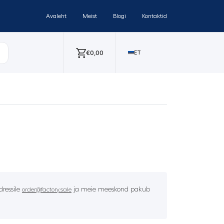
Avaleht
Meist
Blogi
Kontaktid
€
0,00
ET
ressile
ja meie meeskond pakub
order@factory.sale