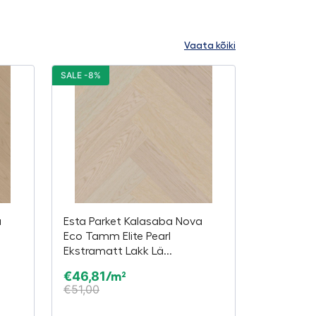
Vaata kõiki
SALE -8%
a
Esta Parket Kalasaba Nova
Eco Tamm Elite Pearl
Ekstramatt Lakk Lä...
€
46,81
/m²
€
51,00