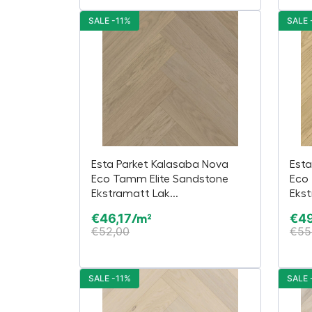
SALE -11%
SALE 
Esta Parket Kalasaba Nova
Esta
Eco Tamm Elite Sandstone
Eco 
Ekstramatt Lak...
Ekst
€
46,17
€
4
/m²
€
52,00
€
55
SALE -11%
SALE 