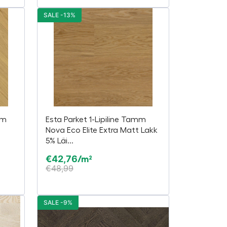
SALE -13%
mm
Esta Parket 1-Lipiline Tamm
Nova Eco Elite Extra Matt Lakk
5% Läi...
€
42,76
/m²
€
48,99
SALE -9%