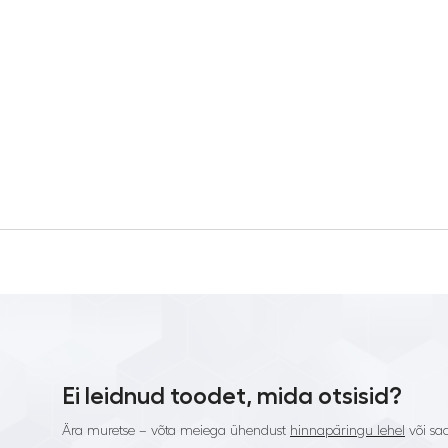
Ei leidnud toodet, mida otsisid?
Ära muretse – võta meiega ühendust
hinnapäringu lehel
või saa