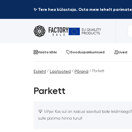
✨ Tere hea külastaja. Osta meie lehelt parima
Vaata kõiki
Sooduspakkumised
Uued
/
/
/ Parkett
Esileht
Laotooted
Põrand
Parkett
💡
Vihje:
Kas sul on raskusi soovitud toote leidmisega
sulle parima hinna turul!