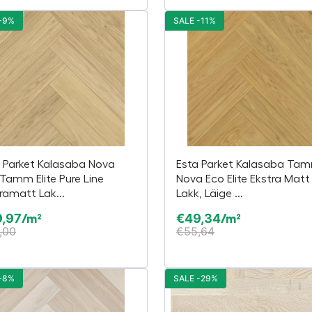
-9%
SALE -11%
 Parket Kalasaba Nova
Esta Parket Kalasaba Ta
Tamm Elite Pure Line
Nova Eco Elite Ekstra Matt
ramatt Lak...
Lakk, Läige ...
9,97
€
49,34
/m²
/m²
,00
€
55,64
-8%
SALE -29%