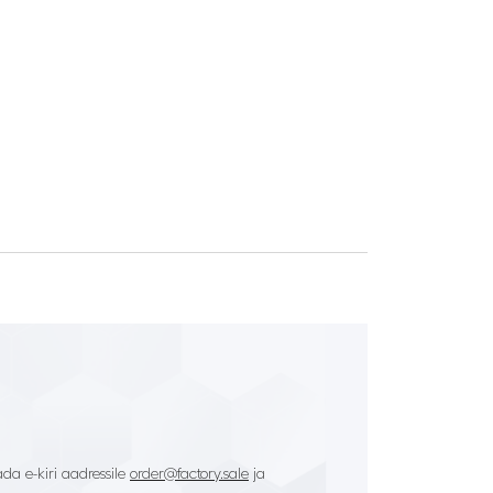
da e-kiri aadressile
order@factory.sale
ja