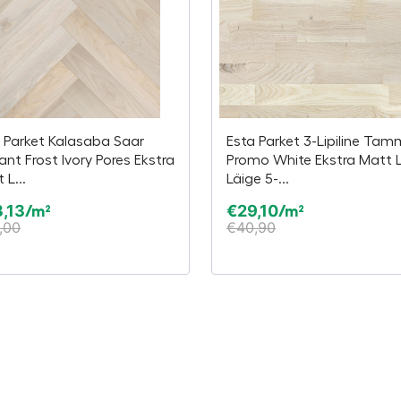
 Parket Kalasaba Saar
Esta Parket 3-Lipiline Tam
ant Frost Ivory Pores Ekstra
Promo White Ekstra Matt 
 L...
Läige 5-...
,13
€
29,10
/m²
/m²
,00
€
40,90