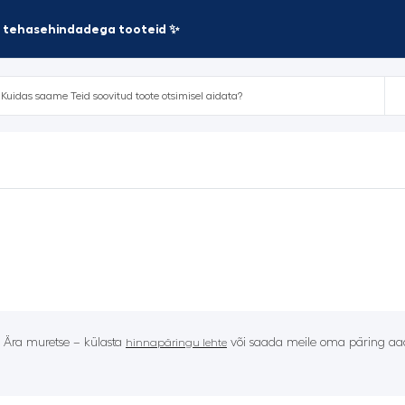
te tehasehindadega tooteid ✨
? Ära muretse – külasta
või saada meile oma päring aad
hinnapäringu lehte