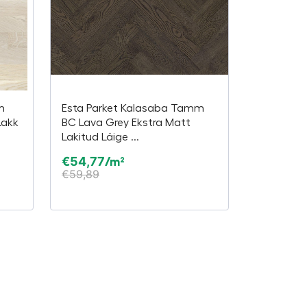
m
Esta Parket Kalasaba Tamm
Lakk
BC Lava Grey Ekstra Matt
Lakitud Läige ...
€
54,77
/m²
€
59,89