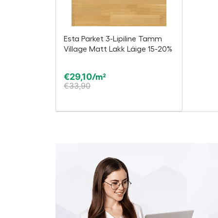
Esta Parket 3-Lipiline Tamm
Village Matt Lakk Läige 15-20%
€
29,10
/m²
€
33,90