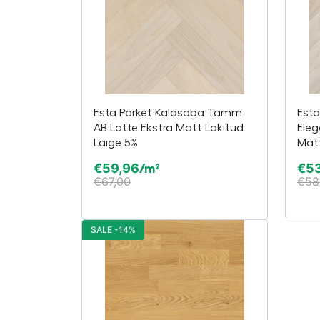
Esta Parket Kalasaba Tamm
Esta
AB Latte Ekstra Matt Lakitud
Eleg
Läige 5%
Matt
€
59,96
€
53
/m²
€
67,00
€
58
SALE -14%