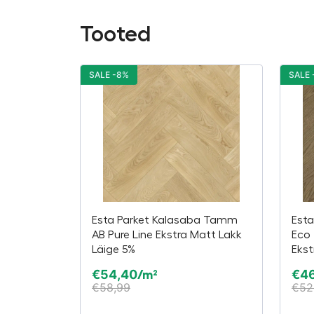
Tooted
SALE -8%
SALE 
Esta Parket Kalasaba Tamm
Esta
AB Pure Line Ekstra Matt Lakk
Eco
Läige 5%
Ekst
€
54,40
€
46
/m²
€
58,99
€
52