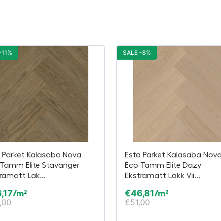
-11%
SALE -8%
 Parket Kalasaba Nova
Esta Parket Kalasaba Nov
 Tamm Elite Stavanger
Eco Tamm Elite Dazy
ramatt Lak...
Ekstramatt Lakk Vii...
,17
€
46,81
/m²
/m²
,00
€
51,00