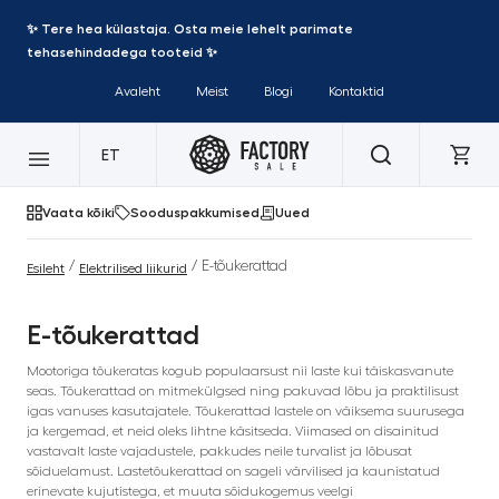
✨ Tere hea külastaja. Osta meie lehelt parimate
tehasehindadega tooteid ✨
Avaleht
Meist
Blogi
Kontaktid
ET
Vaata kõiki
Sooduspakkumised
Uued
/
/ E-tõukerattad
Esileht
Elektrilised liikurid
E-tõukerattad
Mootoriga tõukeratas kogub populaarsust nii laste kui täiskasvanute
seas. Tõukerattad on mitmekülgsed ning pakuvad lõbu ja praktilisust
igas vanuses kasutajatele. Tõukerattad lastele on väiksema suurusega
ja kergemad, et neid oleks lihtne käsitseda. Viimased on disainitud
vastavalt laste vajadustele, pakkudes neile turvalist ja lõbusat
sõiduelamust. Lastetõukerattad on sageli värvilised ja kaunistatud
erinevate kujutistega, et muuta sõidukogemus veelgi