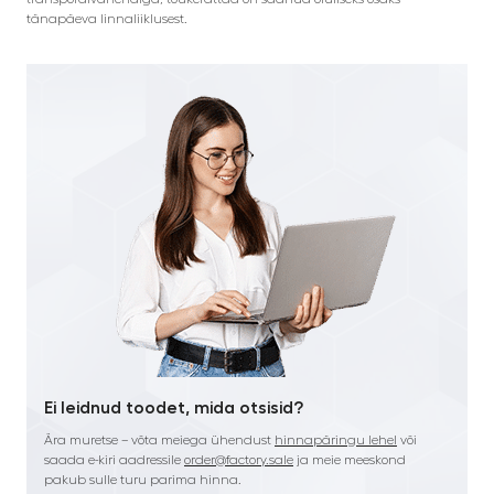
tänapäeva linnaliiklusest.
Ei leidnud toodet, mida otsisid?
Ära muretse – võta meiega ühendust
hinnapäringu lehel
või
saada e-kiri aadressile
order@factory.sale
ja meie meeskond
pakub sulle turu parima hinna.