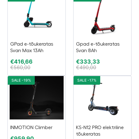
GPad e-tõukeratas
Gpad e-tõukeratas
Svan Max 13Ah
Svan 8Ah
€
416,66
€
333,33
€
560,00
€
490,00
SALE -19%
SALE -17%
INMOTION Climber
KS-N12 PRO elektriline
tõukeratas
€
959,90