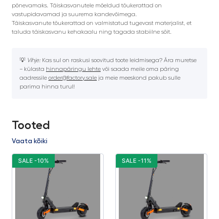
põnevamaks. Täiskasvanutele mõeldud tõukerattad on
vastupidavamad ja suurema kandevõimega.
Täiskasvanute tõukerattad on valmistatud tugevast materjalist, et
taluda täiskasvanu kehakaalu ning tagada stabiilne sõit.
💡
Vihje:
Kas sul on raskusi soovitud toote leidmisega? Ära muretse
– külasta
hinnapäringu lehte
või saada meile oma päring
aadressile
order@factory.sale
ja meie meeskond pakub sulle
parima hinna turul!
Tooted
Vaata kõiki
SALE -10%
SALE -11%