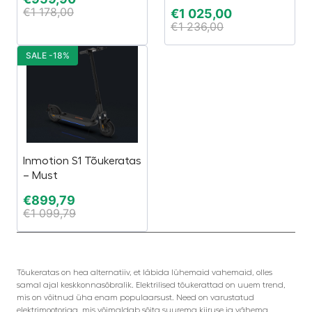
€
1 178,00
€
1 025,00
€
1 236,00
SALE -18%
Inmotion S1 Tõukeratas
– Must
€
899,79
€
1 099,79
Tõukeratas on hea alternatiiv, et läbida lühemaid vahemaid, olles
samal ajal keskkonnasõbralik. Elektrilised tõukerattad on uuem trend,
mis on võitnud üha enam populaarsust. Need on varustatud
elektrimootoriga, mis võimaldab sõita suurema kiiruse ja vähema