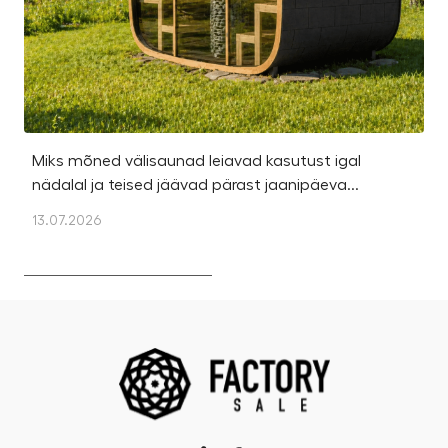
Miks mõned välisaunad leiavad kasutust igal
Ka
nädalal ja teised jäävad pärast jaanipäeva...
et
13.07.2026
13