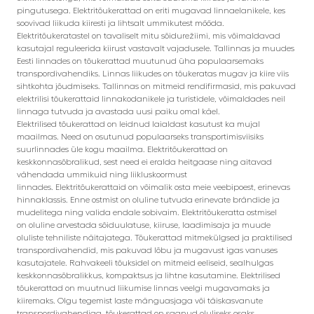
pingutusega. Elektritõukerattad on eriti mugavad linnaelanikele, kes
soovivad liikuda kiiresti ja lihtsalt ummikutest mööda.
Elektritõukeratastel on tavaliselt mitu sõidurežiimi, mis võimaldavad
kasutajal reguleerida kiirust vastavalt vajadusele. Tallinnas ja muudes
Eesti linnades on tõukerattad muutunud üha populaarsemaks
transpordivahendiks. Linnas liikudes on tõukeratas mugav ja kiire viis
sihtkohta jõudmiseks. Tallinnas on mitmeid rendifirmasid, mis pakuvad
elektrilisi tõukerattaid linnakodanikele ja turistidele, võimaldades neil
linnaga tutvuda ja avastada uusi paiku omal käel.
Elektrilised tõukerattad on leidnud laialdast kasutust ka mujal
maailmas. Need on osutunud populaarseks transportimisviisiks
suurlinnades üle kogu maailma. Elektritõukerattad on
keskkonnasõbralikud, sest need ei eralda heitgaase ning aitavad
vähendada ummikuid ning liikluskoormust
linnades. Elektritõukerattaid on võimalik osta meie veebipoest, erinevas
hinnaklassis. Enne ostmist on oluline tutvuda erinevate brändide ja
mudelitega ning valida endale sobivaim. Elektritõukeratta ostmisel
on oluline arvestada sõiduulatuse, kiiruse, laadimisaja ja muude
oluliste tehniliste näitajatega. Tõukerattad mitmekülgsed ja praktilised
transpordivahendid, mis pakuvad lõbu ja mugavust igas vanuses
kasutajatele. Rahvakeeli tõuksidel on mitmeid eeliseid, sealhulgas
keskkonnasõbralikkus, kompaktsus ja lihtne kasutamine. Elektrilised
tõukerattad on muutnud liikumise linnas veelgi mugavamaks ja
kiiremaks. Olgu tegemist laste mänguasjaga või täiskasvanute
transpordivahendiga, tõukerattad on saanud oluliseks osaks