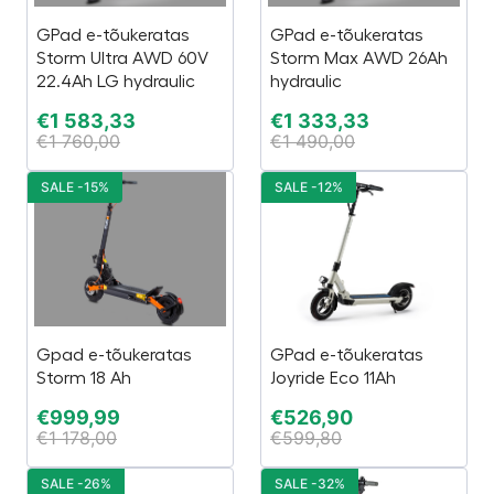
GPad e-tõukeratas
GPad e-tõukeratas
Storm Ultra AWD 60V
Storm Max AWD 26Ah
22.4Ah LG hydraulic
hydraulic
€
1 583,33
€
1 333,33
€
1 760,00
€
1 490,00
SALE -15%
SALE -12%
Gpad e-tõukeratas
GPad e-tõukeratas
Storm 18 Ah
Joyride Eco 11Ah
€
999,99
€
526,90
€
1 178,00
€
599,80
SALE -26%
SALE -32%