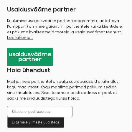
Usaldusväärne partner
Kuulumine usaldusväärse partneri programmi (Luotettava
Kumppani) on meie garantii nii partneritele kui ka klientidele,
et pakume kvaliteetseid tooteid ja usaldusväärset teenust.
Loe lähemalt
Hoia ühendust
Meil ja meie partneritel on palju suurepäraseid allahindlusi
kogu maailmast. Kogu maailma parimad pakkumised on
sinu käeulatuses. Sisesta oma e-posti aadress allpool, et
saaksime sind uudistega kursis hoida.
Liitu meie viimaste uudistega