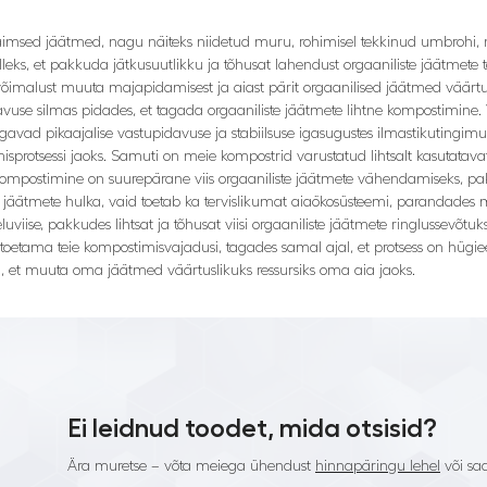
 taimsed jäätmed, nagu näiteks niidetud muru, rohimisel tekkinud umbrohi, 
lleks, et pakkuda jätkusuutlikku ja tõhusat lahendust orgaaniliste jäätmet
võimalust muuta majapidamisest ja aiast pärit orgaanilised jäätmed väärtu
use silmas pidades, et tagada orgaaniliste jäätmete lihtne kompostimine.
tagavad pikaajalise vastupidavuse ja stabiilsuse igasugustes ilmastikutingim
misprotsessi jaoks. Samuti on meie kompostrid varustatud lihtsalt kasutata
postimine on suurepärane viis orgaaniliste jäätmete vähendamiseks, pakku
jäätmete hulka, vaid toetab ka tervislikumat aiaökosüsteemi, parandades mul
e eluviise, pakkudes lihtsat ja tõhusat viisi orgaaniliste jäätmete ringlussevõt
toetama teie kompostimisvajadusi, tagades samal ajal, et protsess on hügie
, et muuta oma jäätmed väärtuslikuks ressursiks oma aia jaoks.
Ei leidnud toodet, mida otsisid?
Ära muretse – võta meiega ühendust
hinnapäringu lehel
või saa