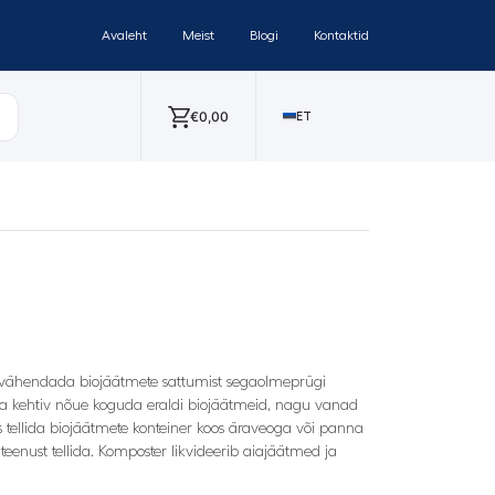
Avaleht
Meist
Blogi
Kontaktid
€
0,00
ET
t vähendada biojäätmete sattumist segaolmeprügi
juba kehtiv nõue koguda eraldi biojäätmeid, nagu vanad
kas tellida biojäätmete konteiner koos äraveoga või panna
eenust tellida. Komposter likvideerib aiajäätmed ja