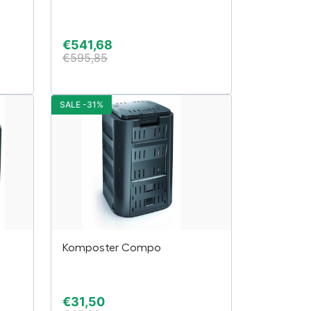
€
541,68
€
595,85
SALE -31%
Komposter Compo
€
31,50