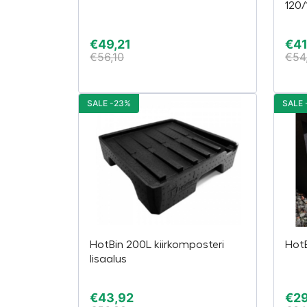
120/
€
49,21
€
41
€
56,10
€
54
SALE -23%
SALE 
HotBin 200L kiirkomposteri
HotB
lisaalus
€
43,92
€
2