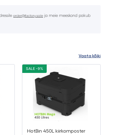
ressile
ja meie meeskond pakub
order@factory.sale
Vaata kõiki
SALE -9%
HotBin 450L kiirkomposter