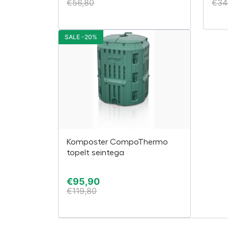
€
56,80
€
34
SALE -20%
Komposter CompoThermo
topelt seintega
€
95,90
€
119,80