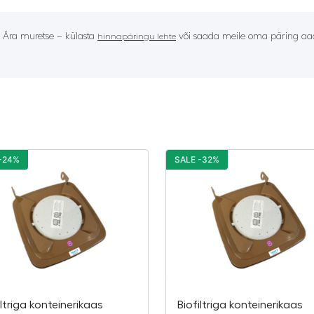
? Ära muretse – külasta
või saada meile oma päring aad
hinnapäringu lehte
-24%
SALE -32%
iltriga konteinerikaas
Biofiltriga konteinerikaas