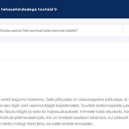
te tehasehindadega tooteid ✨
d eraldi koguma hakkama. Selle põhjuseks on üleeuroopaline kokkulepe, e
 seni liigiti vaid veerand kõigist biojäätmetest. Suurtele kortermajadele 
asta lõpuks kõigile ja seda ka hajaasustusaladel. Inimestel tuleb otsustada, 
likule jäätme-eeskirjale, mis on kindlasti soodsam lahendus, kui pidevalt t
 heaks midagi head teha, siis soeta endale komposter.