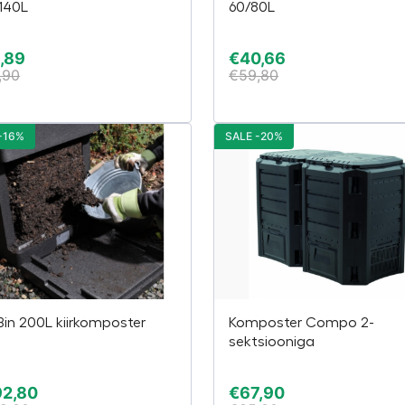
140L
60/80L
,89
€
40,66
,90
€
59,80
-16%
SALE -20%
in 200L kiirkomposter
Komposter Compo 2-
sektsiooniga
92,80
€
67,90