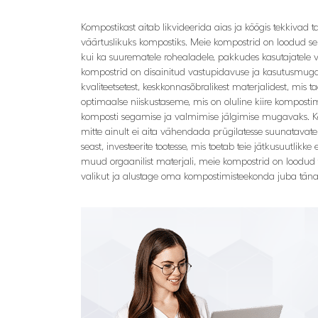
Kompostikast aitab likvideerida aias ja köögis tekkivad
väärtuslikuks kompostiks. Meie kompostrid on loodud se
kui ka suurematele rohealadele, pakkudes kasutajatele 
kompostrid on disainitud vastupidavuse ja kasutusmugav
kvaliteetsetest, keskkonnasõbralikest materjalidest, mis 
optimaalse niiskustaseme, mis on oluline kiire komposti
komposti segamise ja valmimise jälgimise mugavaks. Kom
mitte ainult ei aita vähendada prügilatesse suunatavate 
seast, investeerite tootesse, mis toetab teie jätkusuutlikk
muud orgaanilist materjali, meie kompostrid on loodud 
valikut ja alustage oma kompostimisteekonda juba täna