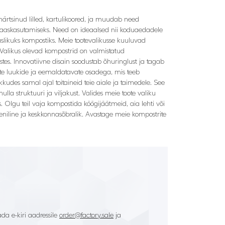
närtsinud lilled, kartulikoored, ja muudab need
e taaskasutamiseks. Need on ideaalsed nii koduaedadele
slikuks kompostiks. Meie tootevalikusse kuuluvad
 Valikus olevad kompostrid on valmistatud
ustes. Innovatiivne disain soodustab õhuringlust ja tagab
vate luukide ja eemaldatavate osadega, mis teeb
des samal ajal toitaineid teie aiale ja taimedele. See
la struktuuri ja viljakust. Valides meie toote valiku
uks. Olgu teil vaja kompostida köögijäätmeid, aia lehti või
eniline ja keskkonnasõbralik. Avastage meie kompostrite
da e-kiri aadressile
order@factory.sale
ja