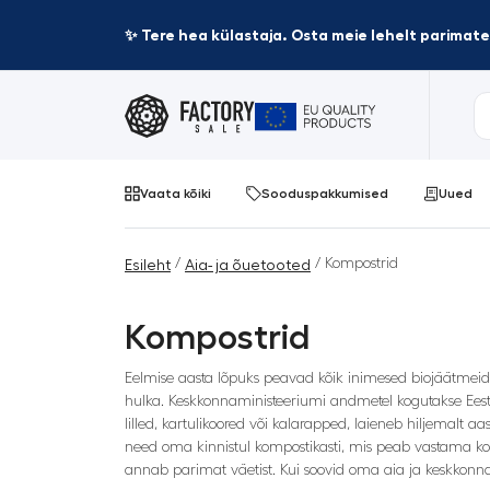
✨ Tere hea külastaja. Osta meie lehelt parima
Vaata kõiki
Sooduspakkumised
Uued
/
/ Kompostrid
Esileht
Aia- ja õuetooted
Kompostrid
Eelmise aasta lõpuks peavad kõik inimesed biojäätmei
hulka. Keskkonnaministeeriumi andmetel kogutakse Eestis
lilled, kartulikoored või kalarapped, laieneb hiljemalt a
need oma kinnistul kompostikasti, mis peab vastama koha
annab parimat väetist. Kui soovid oma aia ja keskkonna