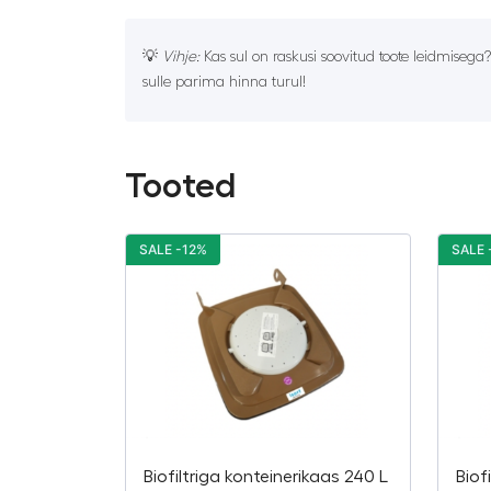
💡
Vihje:
Kas sul on raskusi soovitud toote leidmisega
sulle parima hinna turul!
Tooted
SALE -12%
SALE 
Biofiltriga konteinerikaas 240 L
Biof