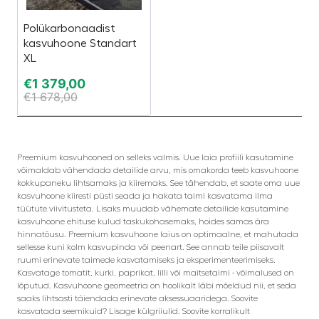
Polükarbonaadist
kasvuhoone Standart
XL
€
1 379,00
€
1 678,00
Preemium kasvuhooned on selleks valmis. Uue laia profiili kasutamine
võimaldab vähendada detailide arvu, mis omakorda teeb kasvuhoone
kokkupaneku lihtsamaks ja kiiremaks. See tähendab, et saate oma uue
kasvuhoone kiiresti püsti seada ja hakata taimi kasvatama ilma
tüütute viivitusteta. Lisaks muudab vähemate detailide kasutamine
kasvuhoone ehituse kulud taskukohasemaks, hoides samas ära
hinnatõusu. Preemium kasvuhoone laius on optimaalne, et mahutada
sellesse kuni kolm kasvupinda või peenart. See annab teile piisavalt
ruumi erinevate taimede kasvatamiseks ja eksperimenteerimiseks.
Kasvatage tomatit, kurki, paprikat, lilli või maitsetaimi - võimalused on
lõputud. Kasvuhoone geomeetria on hoolikalt läbi mõeldud nii, et seda
saaks lihtsasti täiendada erinevate aksessuaaridega. Soovite
kasvatada seemikuid? Lisage külgriiulid. Soovite korralikult