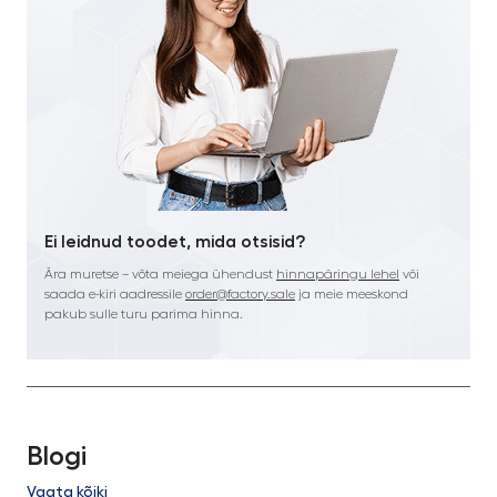
Ei leidnud toodet, mida otsisid?
Ära muretse – võta meiega ühendust
hinnapäringu lehel
või
saada e-kiri aadressile
order@factory.sale
ja meie meeskond
pakub sulle turu parima hinna.
Blogi
Vaata kõiki