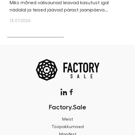
Miks mõned välisaunad leiavad kasutust igal
Ka
nädalal ja teised jäävad pärast jaanipäeva...
et
13.07.2026
13
Factory.Sale
Meist
Tööpakkumised
Manifest