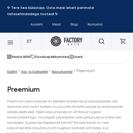
✨ Tere hea külastaja. Osta meie lehelt parimate
tehasehindadega tooteid ✨
Avaleht
Meist
Blogi
Kontaktid
ET
Vaata kõiki
Sooduspakkumised
Uued
/
/
/ Preemium
Esileht
Aia- ja õuetooted
Kasvuhooned
Preemium
Preemium kasvuhooned on tõelised aardekirstud aiapidajatele, kes
soovivad oma taimi kaitsta muutuvate ilmastikuolude ja aastaajaliste
väljakutsete eest. Need kasvuhooned on ehitatud tugeva
konstruktsiooniga, mis tagab pikaajalise vastupidavuse ja kaitse teie
taimedele. Kuidas see täpsemalt toimib? Esimest korda on neis
kasvuhoonetes kasutatud eriti tugevat karkassi kohtades, kus