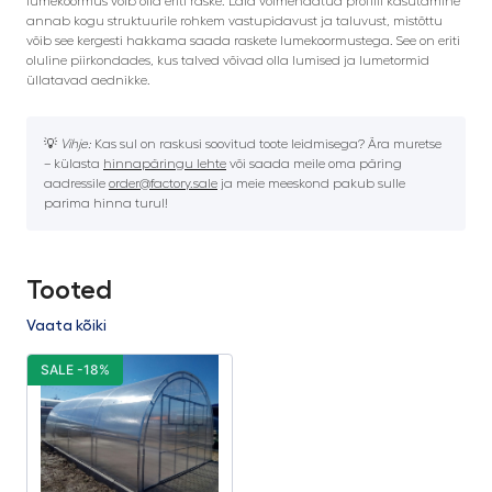
lumekoormus võib olla eriti raske. Laia võimendatud profiili kasutamine
annab kogu struktuurile rohkem vastupidavust ja taluvust, mistõttu
võib see kergesti hakkama saada raskete lumekoormustega. See on eriti
oluline piirkondades, kus talved võivad olla lumised ja lumetormid
üllatavad aednikke.
💡
Vihje:
Kas sul on raskusi soovitud toote leidmisega? Ära muretse
– külasta
hinnapäringu lehte
või saada meile oma päring
aadressile
order@factory.sale
ja meie meeskond pakub sulle
parima hinna turul!
Tooted
Vaata kõiki
SALE -18%