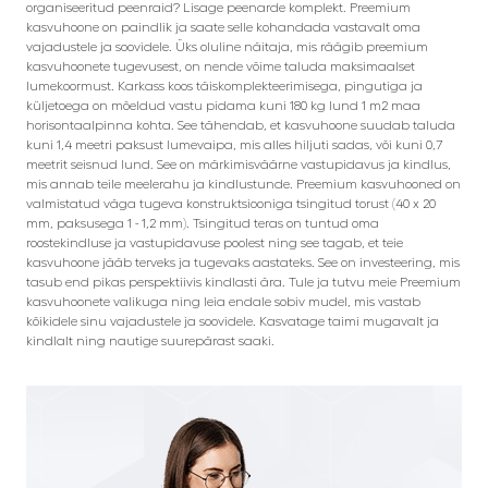
organiseeritud peenraid? Lisage peenarde komplekt. Preemium
kasvuhoone on paindlik ja saate selle kohandada vastavalt oma
vajadustele ja soovidele. Üks oluline näitaja, mis räägib preemium
kasvuhoonete tugevusest, on nende võime taluda maksimaalset
lumekoormust. Karkass koos täiskomplekteerimisega, pingutiga ja
küljetoega on mõeldud vastu pidama kuni 180 kg lund 1 m2 maa
horisontaalpinna kohta. See tähendab, et kasvuhoone suudab taluda
kuni 1,4 meetri paksust lumevaipa, mis alles hiljuti sadas, või kuni 0,7
meetrit seisnud lund. See on märkimisväärne vastupidavus ja kindlus,
mis annab teile meelerahu ja kindlustunde. Preemium kasvuhooned on
valmistatud väga tugeva konstruktsiooniga tsingitud torust (40 x 20
mm, paksusega 1 - 1,2 mm). Tsingitud teras on tuntud oma
roostekindluse ja vastupidavuse poolest ning see tagab, et teie
kasvuhoone jääb terveks ja tugevaks aastateks. See on investeering, mis
tasub end pikas perspektiivis kindlasti ära. Tule ja tutvu meie Preemium
kasvuhoonete valikuga ning leia endale sobiv mudel, mis vastab
kõikidele sinu vajadustele ja soovidele. Kasvatage taimi mugavalt ja
kindlalt ning nautige suurepärast saaki.