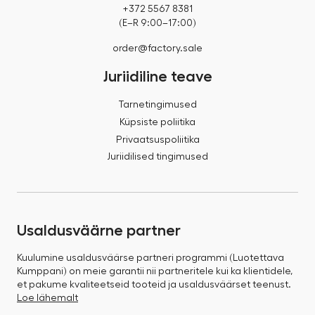
+372 5567 8381
(E–R 9:00–17:00)
order@factory.sale
Juriidiline teave
Tarnetingimused
Küpsiste poliitika
Privaatsuspoliitika
Juriidilised tingimused
Usaldusväärne partner
Kuulumine usaldusväärse partneri programmi (Luotettava
Kumppani) on meie garantii nii partneritele kui ka klientidele,
et pakume kvaliteetseid tooteid ja usaldusväärset teenust.
Loe lähemalt