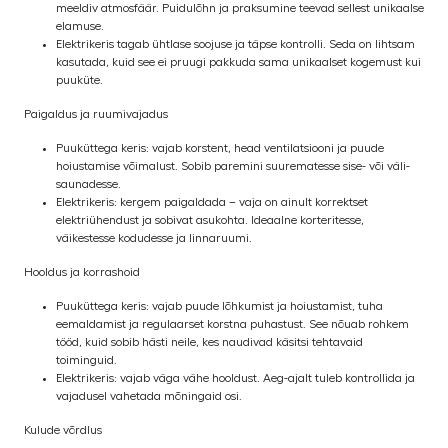
meeldiv atmosfäär. Puidulõhn ja praksumine teevad sellest unikaalse
elamuse.
Elektrikeris tagab ühtlase soojuse ja täpse kontrolli. Seda on lihtsam
kasutada, kuid see ei pruugi pakkuda sama unikaalset kogemust kui
puuküte.
Paigaldus ja ruumivajadus
Puuküttega keris: vajab korstent, head ventilatsiooni ja puude
hoiustamise võimalust. Sobib paremini suurematesse sise- või väli­
saunadesse.
Elektrikeris: kergem paigaldada – vaja on ainult korrektset
elektriühendust ja sobivat asukohta. Ideaalne korteritesse,
väikestesse kodudesse ja linnaruumi.
Hooldus ja korrashoid
Puuküttega keris: vajab puude lõhkumist ja hoiustamist, tuha
eemaldamist ja regulaarset korstna puhastust. See nõuab rohkem
tööd, kuid sobib hästi neile, kes naudivad käsitsi tehtavaid
toiminguid.
Elektrikeris: vajab väga vähe hooldust. Aeg-ajalt tuleb kontrollida ja
vajadusel vahetada mõningaid osi.
Kulude võrdlus