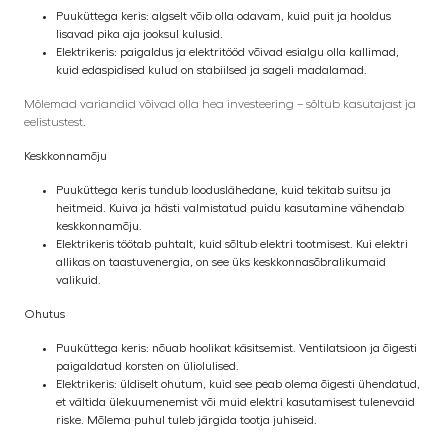
Puuküttega keris: algselt võib olla odavam, kuid puit ja hooldus
lisavad pika aja jooksul kulusid.
Elektrikeris: paigaldus ja elektritööd võivad esialgu olla kallimad,
kuid edaspidised kulud on stabiilsed ja sageli madalamad.
Mõlemad variandid võivad olla hea investeering – sõltub kasutajast ja
eelistustest.
Keskkonnamõju
Puuküttega keris tundub looduslähedane, kuid tekitab suitsu ja
heitmeid. Kuiva ja hästi valmistatud puidu kasutamine vähendab
keskkonnamõju.
Elektrikeris töötab puhtalt, kuid sõltub elektri tootmisest. Kui elektri
allikas on taastuvenergia, on see üks keskkonnasõbralikumaid
valikuid.
Ohutus
Puuküttega keris: nõuab hoolikat käsitsemist. Ventilatsioon ja õigesti
paigaldatud korsten on üliolulised.
Elektrikeris: üldiselt ohutum, kuid see peab olema õigesti ühendatud,
et vältida ülekuumenemist või muid elektri kasutamisest tulenevaid
riske. Mõlema puhul tuleb järgida tootja juhiseid.