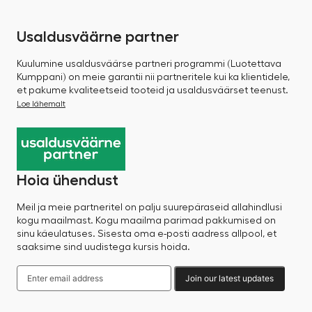
Usaldusväärne partner
Kuulumine usaldusväärse partneri programmi (Luotettava
Kumppani) on meie garantii nii partneritele kui ka klientidele,
et pakume kvaliteetseid tooteid ja usaldusväärset teenust.
Loe lähemalt
Hoia ühendust
Meil ja meie partneritel on palju suurepäraseid allahindlusi
kogu maailmast. Kogu maailma parimad pakkumised on
sinu käeulatuses. Sisesta oma e-posti aadress allpool, et
saaksime sind uudistega kursis hoida.
Join our latest updates