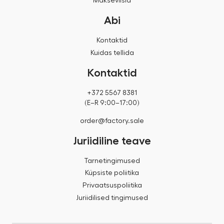
Makseviisid
Abi
Kontaktid
Kuidas tellida
Kontaktid
+372 5567 8381
(E–R 9:00–17:00)
order@factory.sale
Juriidiline teave
Tarnetingimused
Küpsiste poliitika
Privaatsuspoliitika
Juriidilised tingimused