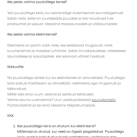
Kes peaks valima puuküttega kerise?
Vali puuküttega keris, kui soovid kõige autentsemat saunakogemust.
Sobib neile, kellel on juurdepääs puudele ja kes naudivad tule
praksumist ja soojust. Ideaalne maasaunadele ja välisaunadele.
Kes peaks valima elektrikerise?
Elektrikeris on parim valik neile, kes eelistavad mugavust, kiiret
kuumenemist ja moodsat juhtimist. Sobib linnakodudesse, väikestesse
saunadesse ja kasutajatele, kes soovivad vähest hooldust.
Kokkuvõte
Nii puuküttega kerisel kui ka elektrikerisel on oma eelised. Puuküttega
keris pakub traditsiooni ja atmosfääri, elektrikeris aga mugavust ja
töökindlust.
Mõtle läbi oma ruum, eelarve ja isiklikud eelistused.
Valmis sauna uuendama? Uuri usaldusväärseid
saunakeriseid
Factory.Sale’ist ja loo oma ideaalne lõõgastumispaik.
KKK
Kas puuküttega keris on ohutum kui elektrikeris?
Mõlemad on ohutud, kui need on õigesti paigaldatud. Puuküttega
keris vajab tuleohutust ja head ventilatsiooni, elektrikeris aga