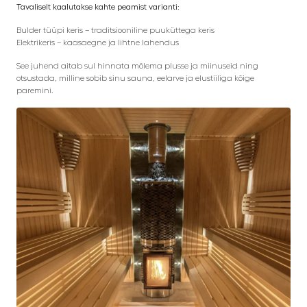
Tavaliselt kaalutakse kahte peamist varianti:
Bulder tüüpi keris – traditsiooniline puuküttega keris
Elektrikeris – kaasaegne ja lihtne lahendus
See juhend aitab sul hinnata mõlema plusse ja miinuseid ning
otsustada, milline sobib sinu sauna, eelarve ja elustiiliga kõige
paremini.