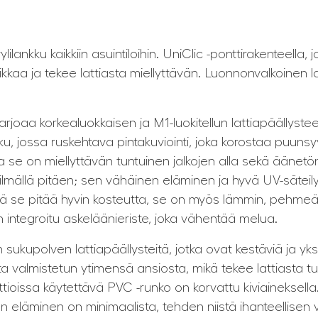
lilankku kaikkiin asuintiloihin. UniClic -ponttirakenteella
ikkaa ja tekee lattiasta miellyttävän. Luonnonvalkoinen la
tarjoaa korkealuokkaisen ja M1-luokitellun lattiapäällyst
ku, jossa ruskehtava pintakuviointi, joka korostaa puunsyy
ja se on miellyttävän tuntuinen jalkojen alla sekä äänetö
 silmällä pitäen; sen vähäinen eläminen ja hyvä UV-säteil
 että se pitää hyvin kosteutta, se on myös lämmin, pehmeä
 integroitu askeläänieriste, joka vähentää melua.
 sukupolven lattiapäällysteitä, jotka ovat kestäviä ja yks
siitista valmistetun ytimensä ansiosta, mikä tekee latti
tioissa käytettävä PVC -runko on korvattu kiviaineksella
läminen on minimaalista, tehden niistä ihanteellisen vali