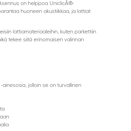
. Asennus on helppoa UniclicÂ®-
arantaa huoneen akustiikkaa, ja lattiat
teisiin lattiamateriaaleihin, kuten parkettiin
mikä tekee siitä erinomaisen valinnan
ainesosia, jolloin se on turvallinen
ita
kaan
alia