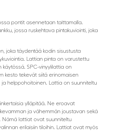
, jossa pontit asennetaan taittamalla.
nkku, jossa ruskehtava pintakuviointi, joka
een, joka täydentää kodin sisustusta
kuviointia. Lattian pinta on varustettu
n käytössä. SPC-vinyylilattia on
yn kesto tekevät siitä erinomaisen
 ja helppohoitoinen. Lattia on suunniteltu
inkertaisia ylläpitää. Ne eroavat
asta tukevamman ja vähemmän joustavan sekä
. Nämä lattiat ovat suunniteltu
nnan erilaisiin tiloihin. Lattiat ovat myös