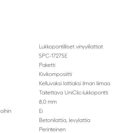
Lukkopontilliset vinyylilattiat
SPC-1727SE
Paketti
Kivikomposiitti
Kelluvaksi lattiaksi ilman liimaa
Taitettava UniClic-lukkopontti
8,0 mm
loihin
Ei
Betonilattia, levylattia
Perinteinen