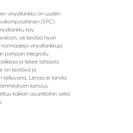
nen vinyylilankku on uuden
kivikomposiittinen (SPC)
nyylilankku käy
valoon, se kestää hyvin
normaaleja vinyylilankkuja
 pohjaan integroitu
tiikkaa ja tekee lattiasta
e on kestävä ja
kelluvana. Liimaa ei tarvita
ialämmityksen kanssa.
ltuu kaikkiin asuintiloihin sekä
.