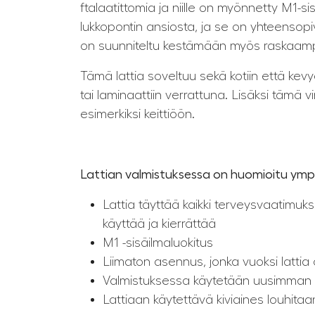
ftalaatittomia ja niille on myönnetty M1
lukkopontin ansiosta, ja se on yhteensopi
on suunniteltu kestämään myös raskaampa
Tämä lattia soveltuu sekä kotiin että kevyen 
tai laminaattiin verrattuna. Lisäksi tämä 
esimerkiksi keittiöön.
Lattian valmistuksessa on huomioitu ympä
Lattia täyttää kaikki terveysvaatimuks
käyttää ja kierrättää
M1 -sisäilmaluokitus
Liimaton asennus, jonka vuoksi lattia 
Valmistuksessa käytetään uusimman tek
Lattiaan käytettävä kiviaines louhita