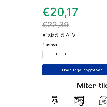
€
20,17
€
22,39
ei sisällä ALV
Summa
-
+
Lisää tarjouspyyntöön
Miten ti