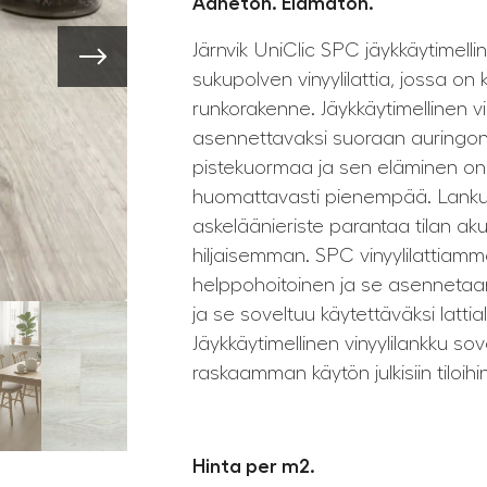
Äänetön. Elämäton.
Järnvik UniClic SPC jäykkäytimelli
sukupolven vinyylilattia, jossa on 
runkorakenne. Jäykkäytimellinen vi
asennettavaksi suoraan auringon
pistekuormaa ja sen eläminen on 
huomattavasti pienempää. Lankun
askeläänieriste parantaa tilan akus
hiljaisemman. SPC vinyylilattiamm
helppohoitoinen ja se asennetaan 
ja se soveltuu käytettäväksi latt
Jäykkäytimellinen vinyylilankku sove
raskaamman käytön julkisiin tiloihin
Hinta per m2.