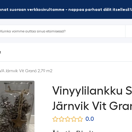
nat suoraan verkkosivultamme - nappaa parhaat diilit itsellesi!
t
VA Järnvik Vit Granö 2,79 m2
Vinyylilankku
Järnvik Vit Gr
0.0