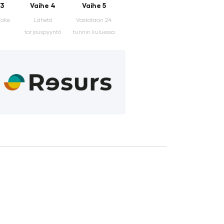
 3
Vaihe 4
Vaihe 5
make
Lähetä
Vastataan 24
tarjouspyyntö
tunnin kuluessa