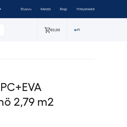
✨
Etusivu
Meistä
Blogi
Yhteystiedot
€
0,00
FI
 SPC+EVA
anö 2,79 m2