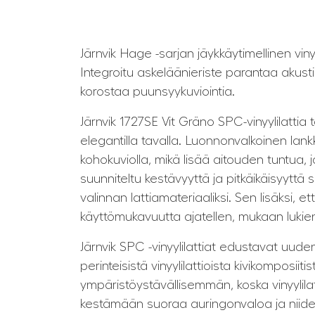
Järnvik Hage -sarjan jäykkäytimellinen vinyy
Integroitu askeläänieriste parantaa akusti
korostaa puunsyykuviointia.
Järnvik 1727SE Vit Gräno SPC-vinyylilattia 
elegantilla tavalla. Luonnonvalkoinen lank
kohokuviolla, mikä lisää aitouden tuntua, 
suunniteltu kestävyyttä ja pitkäikäisyyttä
valinnan lattiamateriaaliksi. Sen lisäksi,
käyttömukavuutta ajatellen, mukaan lukien
Järnvik SPC -vinyylilattiat edustavat uuden
perinteisistä vinyylilattioista kivikompo
ympäristöystävällisemmän, koska vinyylilat
kestämään suoraa auringonvaloa ja niiden e