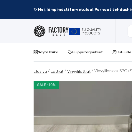
✨ Hei, lämpimästi tervetuloa! Parhaat tehdashin
Näytä kaikki
Huipputarjoukset
Uutuude
/
/
/ Vinyylilankku SPC+E
Etusivu
Lattiat
Vinyylilattiat
SALE -10%