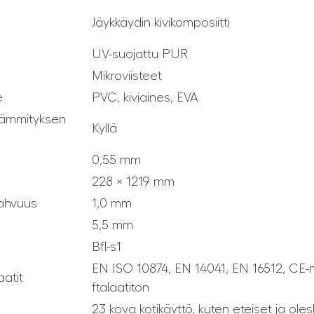
Jäykkäydin kivikomposiitti
UV-suojattu PUR
Mikroviisteet
e
PVC, kiviaines, EVA
alämmityksen
Kyllä
s
0,55 mm
228 × 1219 mm
vahvuus
1,0 mm
5,5 mm
Bfl-s1
EN ISO 10874, EN 14041, EN 16512, CE-me
aatit
ftalaatiton
23 kova kotikäyttö, kuten eteiset ja olesk