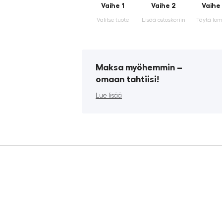
Vaihe 1
Vaihe 2
Vaihe
Valitse tuote
Lisää ostoskoriin
Täytä lo
Maksa myöhemmin ­–
omaan tahtiisi!
Lue lisää