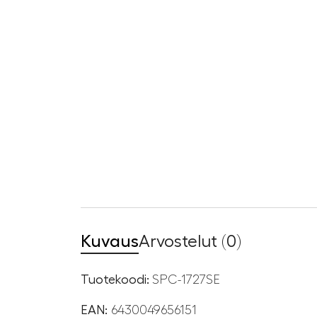
Kuvaus
Arvostelut (0)
Tuotekoodi:
SPC-1727SE
EAN:
6430049656151