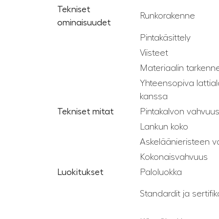
Tekniset
Runkorakenne
ominaisuudet
Pintakäsittely
Viisteet
Materiaalin tarkenn
Yhteensopiva latti
kanssa
Tekniset mitat
Pintakalvon vahvuu
Lankun koko
Askeläänieristeen 
Kokonaisvahvuus
Luokitukset
Paloluokka
Standardit ja sertifik