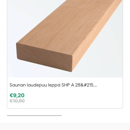
Saunan laudepuu leppä SHP A 28&#215...
Es
€
9,20
€
€
10,90
€