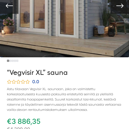
“Vegvisir XL” sauna
0.0
Astu tilavaan Vegvisir XL -saunaan, joka on valmistettu
korkealaatuisesta kuusesta paksuilla eristetyillä seinillä ja ylellisillä
oksattomilla haapapenkeillä. Suuret karkaistut lasi-ikkunat, kestävä
rakenne ja täydellinen asennussarja tekevät tästä saunasta vertaansa
vailla olevan rentoutumiskokemuksen ulkoilmassa.
€
3 886,35