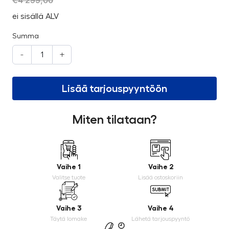
€
4 299,00
ei sisällä ALV
Summa
-
+
Lisää tarjouspyyntöön
Miten tilataan?
Vaihe 1
Vaihe 2
Valitse tuote
Lisää ostoskoriin
Vaihe 3
Vaihe 4
Täytä lomake
Lähetä tarjouspyyntö