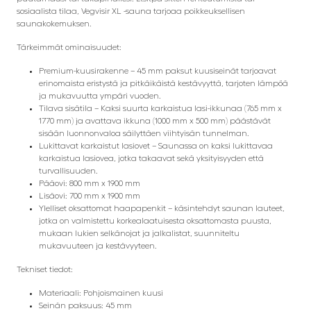
sosiaalista tilaa, Vegvisir XL -sauna tarjoaa poikkeuksellisen
saunakokemuksen.
Tärkeimmät ominaisuudet:
Premium-kuusirakenne – 45 mm paksut kuusiseinät tarjoavat
erinomaista eristystä ja pitkäikäistä kestävyyttä, tarjoten lämpöä
ja mukavuutta ympäri vuoden.
Tilava sisätila – Kaksi suurta karkaistua lasi-ikkunaa (765 mm x
1770 mm) ja avattava ikkuna (1000 mm x 500 mm) päästävät
sisään luonnonvaloa säilyttäen viihtyisän tunnelman.
Lukittavat karkaistut lasiovet – Saunassa on kaksi lukittavaa
karkaistua lasiovea, jotka takaavat sekä yksityisyyden että
turvallisuuden.
Pääovi: 800 mm x 1900 mm
Lisäovi: 700 mm x 1900 mm
Ylelliset oksattomat haapapenkit – käsintehdyt saunan lauteet,
jotka on valmistettu korkealaatuisesta oksattomasta puusta,
mukaan lukien selkänojat ja jalkalistat, suunniteltu
mukavuuteen ja kestävyyteen.
Tekniset tiedot:
Materiaali: Pohjoismainen kuusi
Seinän paksuus: 45 mm