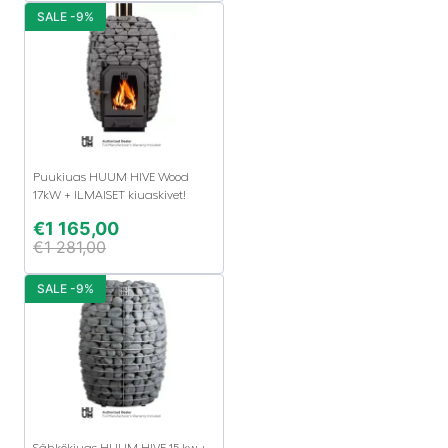
SALE -9%
Puukiuas HUUM HIVE Wood
17kW + ILMAISET kiuaskivet!
€
1 165,00
€
1 281,00
SALE -9%