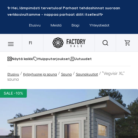
✨ Hei, lämpimästi tervetuloa! Parhaat tehdashinnat suoraan
verkkosivultamme - nappaa parhaat diilit itsellesi!✨
Etusivu
Meistä
Blogi
Yhteystiedot
FI
Näytä kaikki
Huipputarjoukset
Uutuudet
/
/
/
/ “Vegvisir XL”
Etusivu
Kylpyhuone ja sauna
Sauna
Saunakuutiot
sauna
SALE -10%