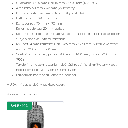
Ulkomitat: 2420 mm x 3846 mm x 2490 mm (K x L x S)
Alarunko: 90 mm x 45 mm (kyllästetty)
Perustuspalkit: 45 mm x 45 mm (kyllästetty)
Lattialaudat: 28 mm paksut
Kattoparrut: 70 mm x 170 mm
Katon laudoitus: 20 mm paksu
Kattomateriaali: Itseliimautuva kattohuopa, antaa pitkäkestoisen
suojan sääolosuhteita vastaan
Ikkunat: 4 mm karkaistu lasi, 765 mm x 1770 mm (2 kpl), avattava
ikkuna 1000 mm x 500 mm
Ovet: Karkaistu lasi, pääovi 800 mm x 1900 mm, lisäovi 700 mm x
1900 mm
Täydellinen asennussarja – sisältää ruuvit ja kiinnitystarvikkeet
helppoon ja turvalliseen asennukseen
Lauteiden materiaali: oksaton haapa
HUOM! Kiuas ei sisälly pakkaukseen.
Suositellut kiukaat:
SALE -10%