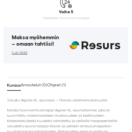
Vaihe 5
Vastataan 24 tunnin kuluessa
Maksa myöhemmin
­– omaan tahtiisi!
Lue lisää
Kuvaus
Arvostelut (0)
Ohjeet (1)
Tutustu Vegvisir XL -saunaan – Tilavaa ulkoilmamukavuutta
Kohota hyvinvointirutiinejasi Vegvisir XL -saunallamme, joka on
suunniteltu maksimaaliseen mukavuuteen ja kestävyyteen.
Korkealaatuisesta kuusesta valmistettu ja ylellisillä haapapenkeillä
varustettu sauna tarjoaa tilavan ja ylellisen rentoutumispaikan
puutarhaasi tai takapihallesi. Etsitpä sitten rentoutumista tai