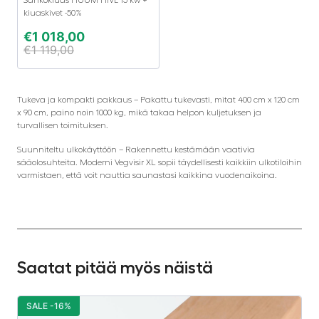
Sähkökiuas HUUM HIVE 15 kw +
kiuaskivet -50%
€
1 018,00
€
1 119,00
Tukeva ja kompakti pakkaus – Pakattu tukevasti, mitat 400 cm x 120 cm
x 90 cm, paino noin 1000 kg, mikä takaa helpon kuljetuksen ja
turvallisen toimituksen.
Suunniteltu ulkokäyttöön – Rakennettu kestämään vaativia
sääolosuhteita. Moderni Vegvisir XL sopii täydellisesti kaikkiin ulkotiloihin
varmistaen, että voit nauttia saunastasi kaikkina vuodenaikoina.
Saatat pitää myös näistä
SALE -16%
S