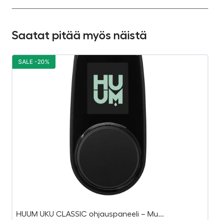
Saatat pitää myös näistä
SALE -20%
S
HUUM UKU CLASSIC ohjauspaneeli – Mu...
Ja