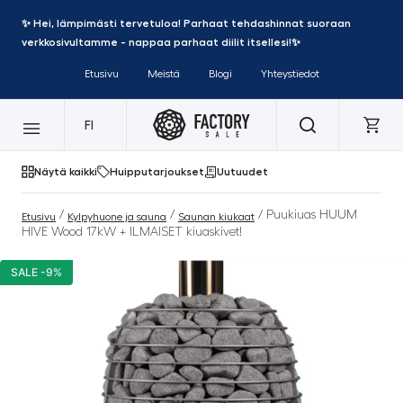
✨ Hei, lämpimästi tervetuloa! Parhaat tehdashinnat suoraan
verkkosivultamme - nappaa parhaat diilit itsellesi!✨
Etusivu
Meistä
Blogi
Yhteystiedot
FI
Näytä kaikki
Huipputarjoukset
Uutuudet
/
/
/ Puukiuas HUUM
Etusivu
Kylpyhuone ja sauna
Saunan kiukaat
HIVE Wood 17kW + ILMAISET kiuaskivet!
SALE -9%