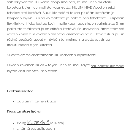
sähkökytkentää. Kiukaan pohjoismainen, rauhallinen muotoilu
korostaa kivien luonnollista kauneutta. HUUM HIVE Wood on sekä
tehokas että kestävä. Suuri kivimäärä takaa pitkään kestävän ja
lempeän löylyn. Tuli on voimakasta ja palaminen tehokasta. Tulipesän
liekkileikkuri, joka joutuu kovimmalle kuumuudelle, on valmistettu 5 mm
paksusta teräksestä ja on erittäin kestävä. Saunaveden lämmittämistä
varten kivien alle voidaan asentaa lämmönvaihdin. Elävä tuli ja puun
rätinä pesässä luovat viihtyisän tunnelman ja auttavat sinua
irtautumaan arjen kiireistä.
Suosittelemme asentamaan kiukaaseen suojakaiteen!
Oikean kokoinen kiuas = täydellinen sauna! Käytä
saunalaskuriamme
löytääksesi ihanteellisen tehon.
Pakkaus sisältää:
puulämmitteinen kiuas
Kiuas tarvitsee lisäksi:
kiuaskiviä
135 kg
(5-10 cm)
Liitäntä savupiippuun