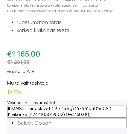
komponentti, liekkisuoja on valmistettu 5 mm paksusta
ruostumattomasta teräksestä ja on siksi poikkeuksellisen kestävä.
ruostumaton teräs
korkea kivikapasiteetti
€
1 165,00
€
1 281,00
ei sisällä ALV
Muita vaihtoehtoja:
13 KW
Valinnaiset lisävarusteet