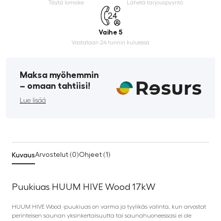
Täytä lomake
Lähetä tarjouspyyntö
Vaihe 5
Vastataan 24 tunnin kuluessa
Maksa myöhemmin
­– omaan tahtiisi!
Lue lisää
Kuvaus
Arvostelut (0)
Ohjeet (1)
Puukiuas HUUM HIVE Wood 17kW
HUUM HIVE Wood -puukiuas on varma ja tyylikäs valinta, kun arvostat
perinteisen saunan yksinkertaisuutta tai saunahuoneessasi ei ole