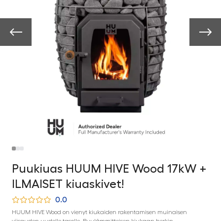
Puukiuas HUUM HIVE Wood 17kW +
ILMAISET kiuaskivet!
0.0
HUUM HIVE Wood on vienyt kiukaiden rakentamisen muinaisen
viisauden uudelle tasolle. Puulämmitteisen kiukaan herkin