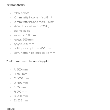
Tekniset tiedot:
teho: 17 kW
lämmitetty huone min.: 8 m³
lämmitetty huone max.: 16 m³
kivien kapasiteetti: ~135 kg
paino: 65 kg
korkeus: 750 mm
leveys: 555 mm
syvyys: 590 mm
polttopuun pituus: 400 mm
Savuhormin kalkaisija: 115 mm
Puulämmittimen turvaetäisyydet:
A: 500 mm
B: 500 mm
C: 1000 mm
D: 460 mm
E: 35 mm
F: 590 mm
G: 300 mm
Ø: 555 mm
Takuu: