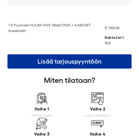
1 X Puukiuas HUUM HIVE Wood 17kW + ILMAISET
€ 1165.00
kiuaskivet!
Subtotal
€
1165
Lisää tarjouspyyntöön
Miten tilataan?
Vaihe 1
Vaihe 2
Valitse tuote
Lisää ostoskoriin
Vaihe 3
Vaihe 4