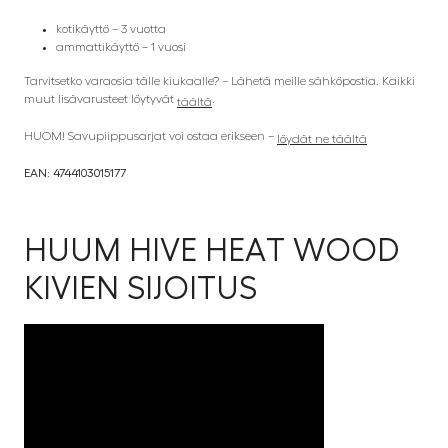
kotikäyttö – 3 vuotta
ammattikäyttö – 1 vuosi
Tarvitsetko varaosia tälle kiukaalle? – Lähetä meille sähköpostia. Kaikki
muut lisävarusteet löytyvät
.
täältä
HUOM! Savupiippusarjat voi ostaa erikseen –
löydät ne täältä
EAN: 4744103015177
HUUM HIVE HEAT WOOD
KIVIEN SIJOITUS