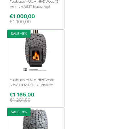
Puukiuas HUUM HIVE Wood 13
kw + ILMAISET kiuaskivet!
€
1 000,00
€
1 100,00
SALE -9%
Puukiuas HUUM HIVE Wood
17kW + ILMAISET kiuaskivet!
€
1 165,00
€
1 281,00
SALE -9%