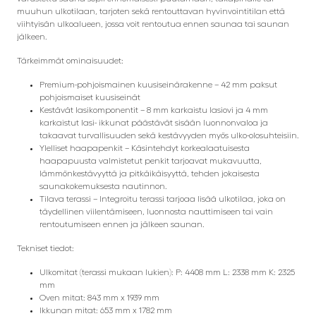
muuhun ulkotilaan, tarjoten sekä rentouttavan hyvinvointitilan että
viihtyisän ulkoalueen, jossa voit rentoutua ennen saunaa tai saunan
jälkeen.
Tärkeimmät ominaisuudet:
Premium-pohjoismainen kuusiseinärakenne – 42 mm paksut
pohjoismaiset kuusiseinät
Kestävät lasikomponentit – 8 mm karkaistu lasiovi ja 4 mm
karkaistut lasi- ikkunat päästävät sisään luonnonvaloa ja
takaavat turvallisuuden sekä kestävyyden myös ulko-olosuhteisiin.
Ylelliset haapapenkit – Käsintehdyt korkealaatuisesta
haapapuusta valmistetut penkit tarjoavat mukavuutta,
lämmönkestävyyttä ja pitkäikäisyyttä, tehden jokaisesta
saunakokemuksesta nautinnon.
Tilava terassi – Integroitu terassi tarjoaa lisää ulkotilaa, joka on
täydellinen viilentämiseen, luonnosta nauttimiseen tai vain
rentoutumiseen ennen ja jälkeen saunan.
Tekniset tiedot:
Ulkomitat (terassi mukaan lukien): P: 4408 mm L: 2338 mm K: 2325
mm
Oven mitat: 843 mm x 1939 mm
Ikkunan mitat: 653 mm x 1782 mm