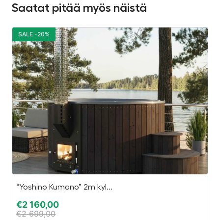
Saatat pitää myös näistä
SALE -20%
S
“Yoshino Kumano” 2m kyl...
Ti
€
2 160,00
€
€
2 699,00
€