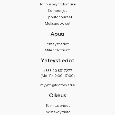
Tarjouspyyntölomake
Kampanjat
Huipputarjoukset
Maksuratkaisut
Apua
Yhteystiedot
Miten tilataan?
Yhteystiedot
+358 40 831 7277
(Ma–Pe 9:00–17:00)
myynti@factory.sale
Oikeus
Toimitusehdot
Evästekäytäntö