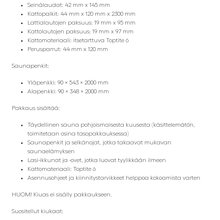
Seinälaudat: 42 mm x 145 mm
Kattopalkit: 44 mm x 120 mm x 2300 mm
Lattialautojen paksuus: 19 mm x 95 mm
Kattolautojen paksuus: 19 mm x 97 mm
Kattomateriaali: itsetarttuva Toptite 6
Perusparrut: 44 mm x 120 mm
Saunapenkit:
Yläpenkki: 90 × 543 × 2000 mm
Alapenkki: 90 × 348 × 2000 mm
Pakkaus sisältää:
Täydellinen sauna pohjoismaisesta kuusesta (käsittelemätön,
toimitetaan osina tasopakkauksessa)
Saunapenkit ja selkänojat, jotka takaavat mukavan
saunaelämyksen
Lasi-ikkunat ja -ovet, jotka luovat tyylikkään ilmeen
Kattomateriaali: Toptite 6
Asennusohjeet ja kiinnitystarvikkeet helppoa kokoamista varten
HUOM! Kiuas ei sisälly pakkaukseen.
Suositellut kiukaat: