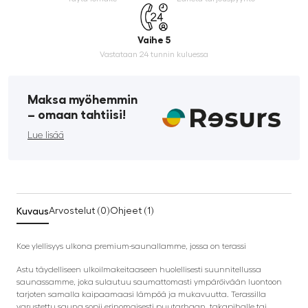
Vaihe 5
Vastataan 24 tunnin kuluessa
Maksa myöhemmin
­– omaan tahtiisi!
Lue lisää
Kuvaus
Arvostelut (0)
Ohjeet (1)
Koe ylellisyys ulkona premium-saunallamme, jossa on terassi
Astu täydelliseen ulkoilmakeitaaseen huolellisesti suunnitellussa
saunassamme, joka sulautuu saumattomasti ympäröivään luontoon
tarjoten samalla kaipaamaasi lämpöä ja mukavuutta. Terassilla
varustettu sauna sopii erinomaisesti puutarhaan, takapihalle tai