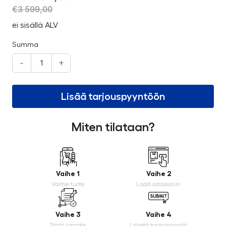
€
3 599,00
ei sisällä ALV
Summa
-
+
Lisää tarjouspyyntöön
Miten tilataan?
Vaihe 1
Vaihe 2
Valitse tuote
Lisää ostoskoriin
Vaihe 3
Vaihe 4
Täytä lomake
Lähetä tarjouspyyntö