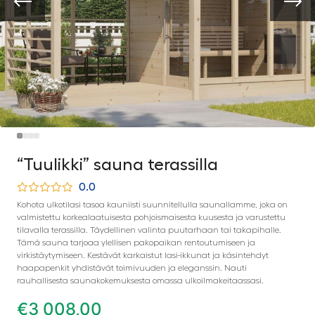
“Tuulikki” sauna terassilla
0.0
Kohota ulkotilasi tasoa kauniisti suunnitellulla saunallamme, joka on
valmistettu korkealaatuisesta pohjoismaisesta kuusesta ja varustettu
tilavalla terassilla. Täydellinen valinta puutarhaan tai takapihalle.
Tämä sauna tarjoaa ylellisen pakopaikan rentoutumiseen ja
virkistäytymiseen. Kestävät karkaistut lasi-ikkunat ja käsintehdyt
haapapenkit yhdistävät toimivuuden ja eleganssin. Nauti
rauhallisesta saunakokemuksesta omassa ulkoilmakeitaassasi.
€
3 008,00