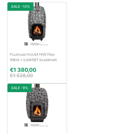
SALE -10%
Puukiuas HUUM HIVE Flow
9,8kW + ILMAISET kiuaskivet!
€
1 380,00
€
1 528,00
SALE -9%