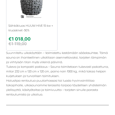
Sähkökiuas HUUM HIVE 15 kw +
kiuaskivet -50%
€
1 018,00
€
1 119,00
Suunniteltu ulkokäyttöön – Valmistettu kestämään sääolosuhtee. Tämä
sauna on ihanteellinen ulkotilaan asennettavaksi, tarjoten lämpimän
ja viihtyisän tilan myös viileinä päivinä.
Tukeva ja kompakti pakkaus – Sauna toimitetaan tukevasti pakattuna,
mitar 232 cm x 120 cm x 120 cm, paino noin 1000 kg, mikä takaa helpon
kuljetuksen ja turvallisen toimituksen.
Halusitpa rentoutua puutarhassasi tai luoda hyvinvointitilaa
takapihalle, ulkosaunamme terassilla tarjoaa täydellisen yhdistelmän
ylellisyyttä, käsityötaitoa ja toimivuutta – tarjoten sinulle parasta
rentoutumista ja ulkoilua.