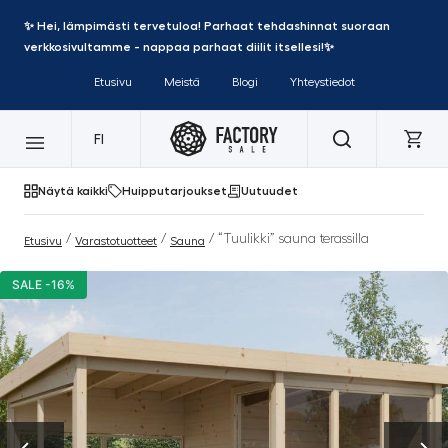
✨ Hei, lämpimästi tervetuloa! Parhaat tehdashinnat suoraan
verkkosivultamme - nappaa parhaat diilit itsellesi!✨
Etusivu
Meistä
Blogi
Yhteystiedot
FI
Näytä kaikki
Huipputarjoukset
Uutuudet
/
/
/ “Tuulikki” sauna terassilla
Etusivu
Varastotuotteet
Sauna
SALE -16%