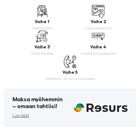
Vaihe 1
Vaihe 2
Valitse tuote
Lisää ostoskoriin
Vaihe 3
Vaihe 4
Täytä lomake
Lähetä tarjouspyyntö
Vaihe 5
Vastataan 24 tunnin kuluessa
Maksa myöhemmin
­– omaan tahtiisi!
Lue lisää