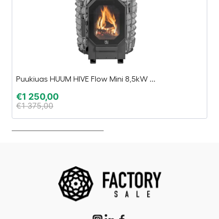
Puukiuas HUUM HIVE Flow Mini 8,5kW ...
In
€
1 250,00
€
€
1 375,00
€