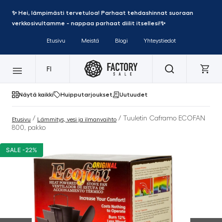
✨ Hei, lämpimästi tervetuloa! Parhaat tehdashinnat suoraan
verkkosivultamme - nappaa parhaat diilit itsellesi!✨
Etusivu
Meistä
Blogi
Yhteystiedot
FI
Näytä kaikki
Huipputarjoukset
Uutuudet
/
/ Tuuletin Caframo ECOFAN
Etusivu
Lämmitys, vesi ja ilmanvaihto
800, pakko
SALE -22%