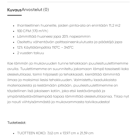
Kuvaus
Arvostelut (0)
Ihanteellinen huoneille, joiden pinta-ala on enintään 11,2 m2
100 CFM (170 m³/h)
Lämmittää huoneesi jopa 20% nopeammin
Osoitettu vähentävän polttoaineenkulutusta ja päästöjä jopa
12% Käyttölämpötila 110°C – 345°C
2 vuoden takuu
Koe lämmön ja mukavuuden tunne tehokkaan puuliesituulettimemme
avulla. Tuulettimemme on suunniteltu jakamaan lämpö tasaisesti koko
oleskelutilaasi, toimii hiljaisesti ja tehokkaasti, kierrättää lämmintä
ilmaa ja maksimoi liesisi tehokkuuden. Valmistettu laadukkaista
materiaaleista ja kestämään pitkään, puuliesituulettimemme on
täydellinen lisä jokaiseen kotiin, joka etsii kestävämpää ja
ympäristöystävällisempää tapaa lämmittää oleskelutilaansa. Tilaa nyt
ja nauti viihtyisämmästä ja mukavammasta talvikaudesta!
Tuotetiedot:
TUOTTEEN KOKO: 7,62 cm x 13,97 cm x 21,59 cm