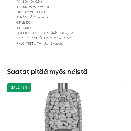
PAINO (KG): 0,84
YKSIKKÖMÄÄRÄ: kpl
UPC: 062503800600
TERÄN VÄRI: Musta
CFM: 100
TYLI: Klassinen
POLTTOTUOTTEIDEN SÄÄSTÖ (%): 12
KÄYTTÖLÄMPÖTILA: 110°C – 345°C
RAJOITETTU TAKUU: 2 vuotta
Saatat pitää myös näistä
SALE -9%
S