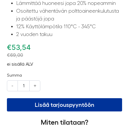
Lämmittää huoneesi jopa 20% nopeammin
Osoitettu vähentävän polttoaineenkulutusta
ja päästöjä jopa
12% Käyttölämpötila 110°C - 345°C
2 vuoden takuu
€
53,54
€
69,00
ei sisällä ALV
Summa
-
+
Lisää tarjouspyyntöön
Miten tilataan?