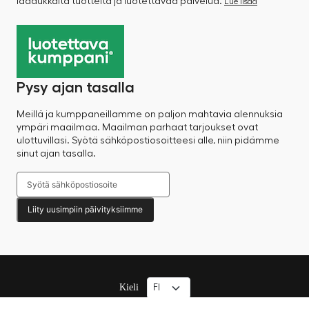
laadukkaita tuotteita ja luotettavaa palvelua.
Lue lisää
Pysy ajan tasalla
Meillä ja kumppaneillamme on paljon mahtavia alennuksia
ympäri maailmaa. Maailman parhaat tarjoukset ovat
ulottuvillasi. Syötä sähköpostiosoitteesi alle, niin pidämme
sinut ajan tasalla.
Liity uusimpiin päivityksiimme
Kieli
© 2025 Factory Sale – Kaikki oikeudet pidätetään