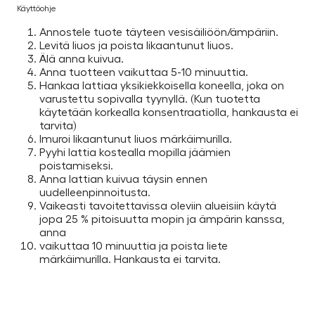
Käyttöohje
Annostele tuote täyteen vesisäiliöön/ämpäriin.
Levitä liuos ja poista likaantunut liuos.
Älä anna kuivua.
Anna tuotteen vaikuttaa 5-10 minuuttia.
Hankaa lattiaa yksikiekkoisella koneella, joka on
varustettu sopivalla tyynyllä. (Kun tuotetta
käytetään korkealla konsentraatiolla, hankausta ei
tarvita)
Imuroi likaantunut liuos märkäimurilla.
Pyyhi lattia kostealla mopilla jäämien
poistamiseksi.
Anna lattian kuivua täysin ennen
uudelleenpinnoitusta.
Vaikeasti tavoitettavissa oleviin alueisiin käytä
jopa 25 % pitoisuutta mopin ja ämpärin kanssa,
anna
vaikuttaa 10 minuuttia ja poista liete
märkäimurilla. Hankausta ei tarvita.