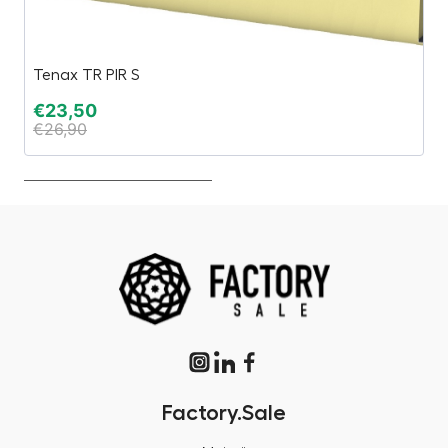
Tenax TR PIR S
Sa
€
23,50
€
€
26,90
€
Factory.Sale