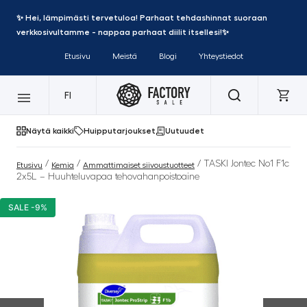
✨ Hei, lämpimästi tervetuloa! Parhaat tehdashinnat suoraan
verkkosivultamme - nappaa parhaat diilit itsellesi!✨
Etusivu
Meistä
Blogi
Yhteystiedot
FI
Näytä kaikki
Huipputarjoukset
Uutuudet
/
/
/ TASKI Jontec No1 F1c
Etusivu
Kemia
Ammattimaiset siivoustuotteet
2x5L – Huuhteluvapaa tehovahanpoistoaine
SALE -9%