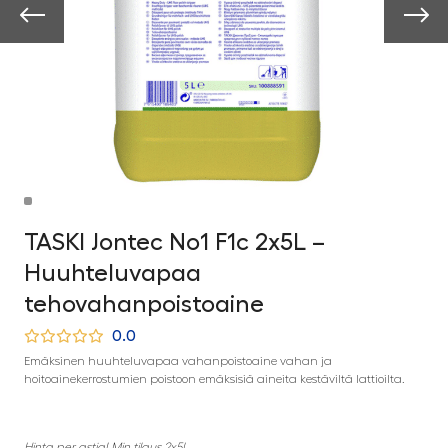
TASKI Jontec No1 F1c 2x5L –
Huuhteluvapaa
tehovahanpoistoaine
0.0
Emäksinen huuhteluvapaa vahanpoistoaine vahan ja
hoitoainekerrostumien poistoon emäksisiä aineita kestäviltä lattioilta.
Hinta per astia! Min tilaus 2x5L