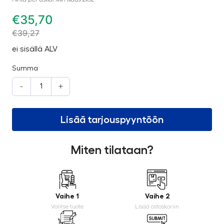
€
35,70
€
39,27
ei sisällä ALV
Summa
-
+
Lisää tarjouspyyntöön
Miten tilataan?
Vaihe 1
Vaihe 2
Valitse tuote
Lisää ostoskoriin