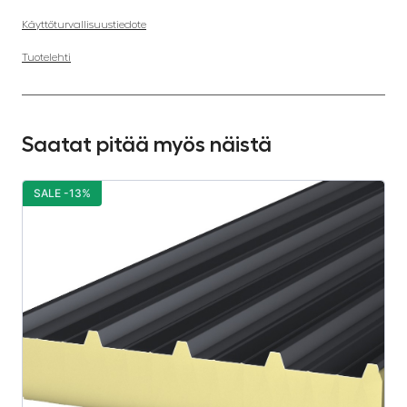
Käyttöturvallisuustiedote
Tuotelehti
Saatat pitää myös näistä
SALE -13%
S