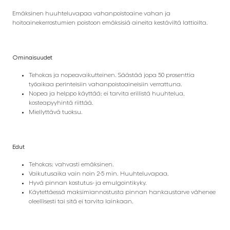
Emäksinen huuhteluvapaa vahanpoistoaine vahan ja
hoitoainekerrostumien poistoon emäksisiä aineita kestäviltä lattioilta.
Ominaisuudet
Tehokas ja nopeavaikutteinen. Säästää jopa 50 prosenttia
työaikaa perinteisiin vahanpoistoaineisiin verrattuna.
Nopea ja helppo käyttää; ei tarvita erillistä huuhtelua,
kosteapyyhintä riittää.
Miellyttävä tuoksu.
Edut
Tehokas; vahvasti emäksinen.
Vaikutusaika vain noin 2-5 min. Huuhteluvapaa.
Hyvä pinnan kostutus- ja emulgointikyky.
Käytettäessä maksimiannostusta pinnan hankaustarve vähenee
oleellisesti tai sitä ei tarvita lainkaan.