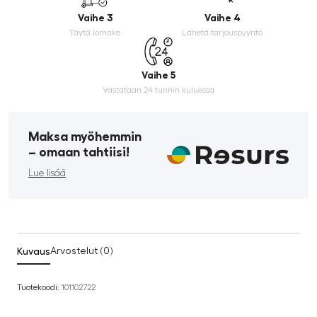
Vaihe 3
Vaihe 4
Täytä lomake
Lähetä tarjouspyyntö
Vaihe 5
Vastataan 24 tunnin kuluessa
Maksa myöhemmin
­– omaan tahtiisi!
Lue lisää
Kuvaus
Arvostelut (0)
Tuotekoodi:
101102722